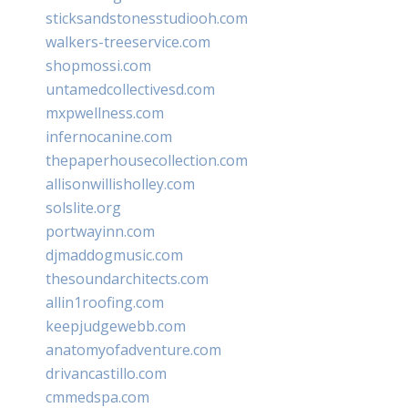
sticksandstonesstudiooh.com
walkers-treeservice.com
shopmossi.com
untamedcollectivesd.com
mxpwellness.com
infernocanine.com
thepaperhousecollection.com
allisonwillisholley.com
solslite.org
portwayinn.com
djmaddogmusic.com
thesoundarchitects.com
allin1roofing.com
keepjudgewebb.com
anatomyofadventure.com
drivancastillo.com
cmmedspa.com