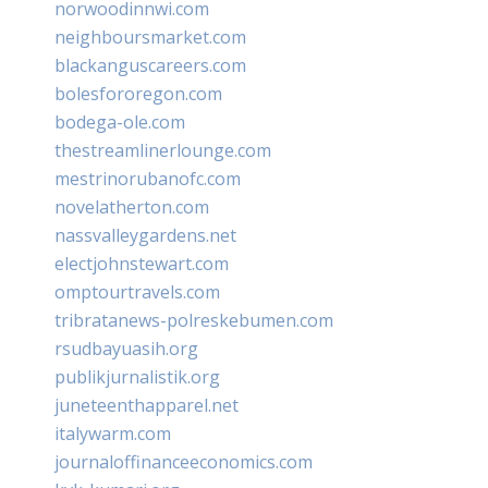
norwoodinnwi.com
neighboursmarket.com
blackanguscareers.com
bolesfororegon.com
bodega-ole.com
thestreamlinerlounge.com
mestrinorubanofc.com
novelatherton.com
nassvalleygardens.net
electjohnstewart.com
omptourtravels.com
tribratanews-polreskebumen.com
rsudbayuasih.org
publikjurnalistik.org
juneteenthapparel.net
italywarm.com
journaloffinanceeconomics.com