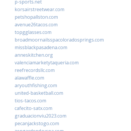
p-sports.net
korsairstreetwear.com
petshopallston.com
avenue26tacos.com
topgglasses.com
broadmoornailsspacoloradosprings.com
missblackpasadena.com
anneskitchen.org
valenciamarketytaqueria.com
reefrecordsllc.com
alawaffle.com
aryouthfishing.com
united-basketball.com
tios-tacos.com
cafecito-satx.com
graduacionviu2023.com
pecanjackstogo.com
zengardendayspa.com