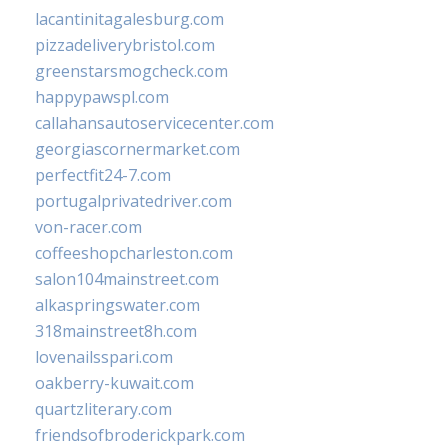
lacantinitagalesburg.com
pizzadeliverybristol.com
greenstarsmogcheck.com
happypawspl.com
callahansautoservicecenter.com
georgiascornermarket.com
perfectfit24-7.com
portugalprivatedriver.com
von-racer.com
coffeeshopcharleston.com
salon104mainstreet.com
alkaspringswater.com
318mainstreet8h.com
lovenailsspari.com
oakberry-kuwait.com
quartzliterary.com
friendsofbroderickpark.com