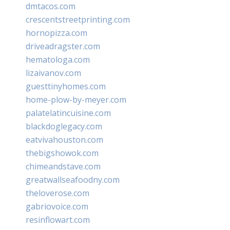
dmtacos.com
crescentstreetprinting.com
hornopizza.com
driveadragster.com
hematologa.com
lizaivanov.com
guesttinyhomes.com
home-plow-by-meyer.com
palatelatincuisine.com
blackdoglegacy.com
eatvivahouston.com
thebigshowok.com
chimeandstave.com
greatwallseafoodny.com
theloverose.com
gabriovoice.com
resinflowart.com