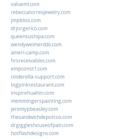
valueml.com
rebeccatorresjewelry.com
jmpbliss.com
drjorgerico.com
queensushipa.com
wendyweimerdds.com
ameri-camp.com
hrsreceivables.com
empconst1.com
cinderella-support.com
bigpinkrestaurant.com
inspirehuahin.com
memmingerspainting.com
jeremypbeasley.com
thesandwichdepotcos.com
drgiggleshouseofpain.com
hotflashdesigns.com