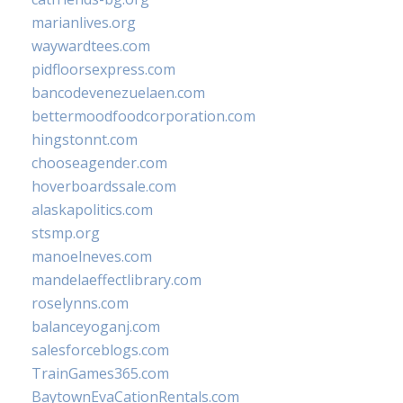
marianlives.org
waywardtees.com
pidfloorsexpress.com
bancodevenezuelaen.com
bettermoodfoodcorporation.com
hingstonnt.com
chooseagender.com
hoverboardssale.com
alaskapolitics.com
stsmp.org
manoelneves.com
mandelaeffectlibrary.com
roselynns.com
balanceyoganj.com
salesforceblogs.com
TrainGames365.com
BaytownEvaCationRentals.com