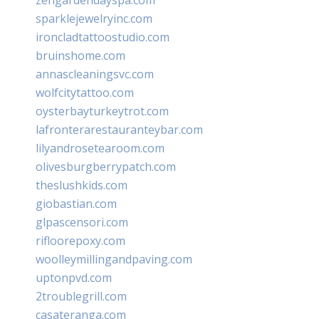
sparklejewelryinc.com
ironcladtattoostudio.com
bruinshome.com
annascleaningsvc.com
wolfcitytattoo.com
oysterbayturkeytrot.com
lafronterarestauranteybar.com
lilyandrosetearoom.com
olivesburgberrypatch.com
theslushkids.com
giobastian.com
glpascensori.com
rifloorepoxy.com
woolleymillingandpaving.com
uptonpvd.com
2troublegrill.com
casateranga.com