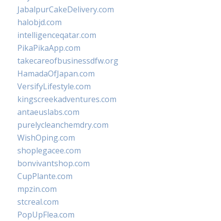
JabalpurCakeDelivery.com
halobjd.com
intelligenceqatar.com
PikaPikaApp.com
takecareofbusinessdfw.org
HamadaOfJapan.com
VersifyLifestyle.com
kingscreekadventures.com
antaeuslabs.com
purelycleanchemdry.com
WishOping.com
shoplegacee.com
bonvivantshop.com
CupPlante.com
mpzin.com
stcreal.com
PopUpFlea.com