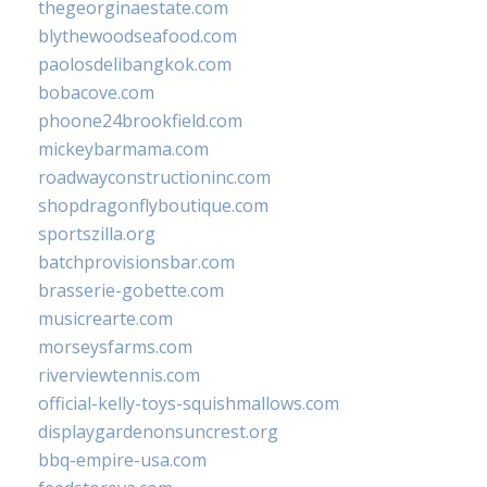
thegeorginaestate.com
blythewoodseafood.com
paolosdelibangkok.com
bobacove.com
phoone24brookfield.com
mickeybarmama.com
roadwayconstructioninc.com
shopdragonflyboutique.com
sportszilla.org
batchprovisionsbar.com
brasserie-gobette.com
musicrearte.com
morseysfarms.com
riverviewtennis.com
official-kelly-toys-squishmallows.com
displaygardenonsuncrest.org
bbq-empire-usa.com