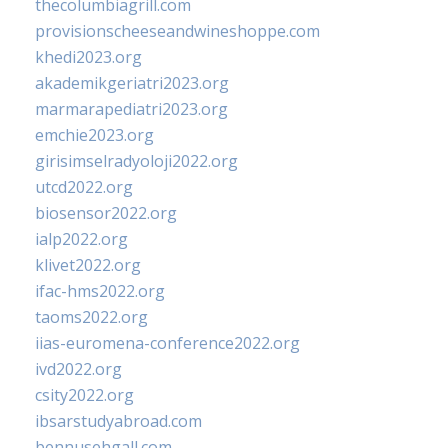
thecolumbiagrill.com
provisionscheeseandwineshoppe.com
khedi2023.org
akademikgeriatri2023.org
marmarapediatri2023.org
emchie2023.org
girisimselradyoloji2022.org
utcd2022.org
biosensor2022.org
ialp2022.org
klivet2022.org
ifac-hms2022.org
taoms2022.org
iias-euromena-conference2022.org
ivd2022.org
csity2022.org
ibsarstudyabroad.com
bennusehgall.com