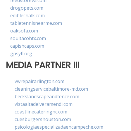
feedstoreva.com
drogopets.com
ediblechalk.com
tabletennisnearme.com
oaksofa.com
soultacohtx.com
capishcaps.com
gpsyfl.org
MEDIA PARTNER III
vwrepairarlington.com
cleaningservicebaltimore-md.com
beckslandscapeandfence.com
vistaaltadelveramendi.com
coastlinecateringnc.com
cuesburgershouston.com
psicologiaespecializadaencampeche.com