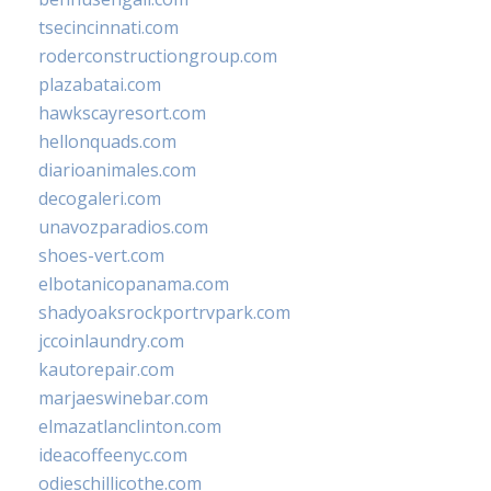
tsecincinnati.com
roderconstructiongroup.com
plazabatai.com
hawkscayresort.com
hellonquads.com
diarioanimales.com
decogaleri.com
unavozparadios.com
shoes-vert.com
elbotanicopanama.com
shadyoaksrockportrvpark.com
jccoinlaundry.com
kautorepair.com
marjaeswinebar.com
elmazatlanclinton.com
ideacoffeenyc.com
odieschillicothe.com