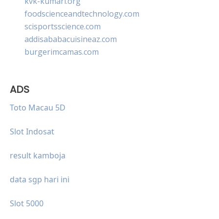
kvk-kumari.org
foodscienceandtechnology.com
scisportsscience.com
addisababacuisineaz.com
burgerimcamas.com
ADS
Toto Macau 5D
Slot Indosat
result kamboja
data sgp hari ini
Slot 5000