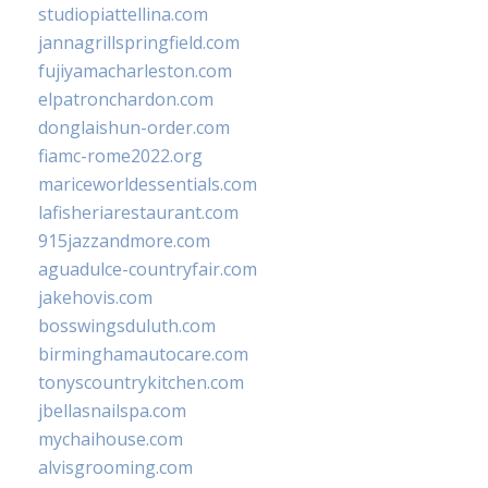
studiopiattellina.com
jannagrillspringfield.com
fujiyamacharleston.com
elpatronchardon.com
donglaishun-order.com
fiamc-rome2022.org
mariceworldessentials.com
lafisheriarestaurant.com
915jazzandmore.com
aguadulce-countryfair.com
jakehovis.com
bosswingsduluth.com
birminghamautocare.com
tonyscountrykitchen.com
jbellasnailspa.com
mychaihouse.com
alvisgrooming.com