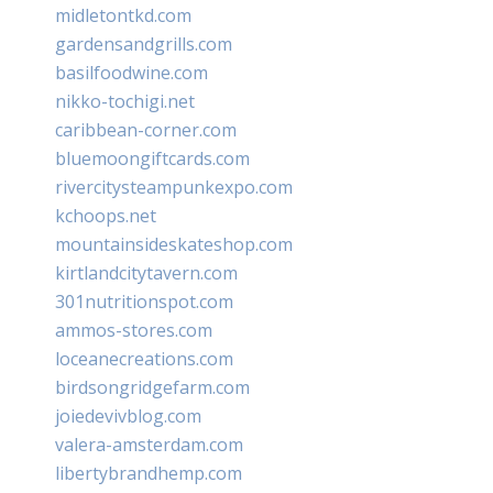
midletontkd.com
gardensandgrills.com
basilfoodwine.com
nikko-tochigi.net
caribbean-corner.com
bluemoongiftcards.com
rivercitysteampunkexpo.com
kchoops.net
mountainsideskateshop.com
kirtlandcitytavern.com
301nutritionspot.com
ammos-stores.com
loceanecreations.com
birdsongridgefarm.com
joiedevivblog.com
valera-amsterdam.com
libertybrandhemp.com