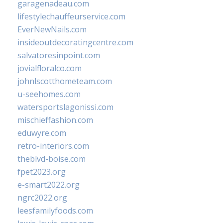
garagenadeau.com
lifestylechauffeurservice.com
EverNewNails.com
insideoutdecoratingcentre.com
salvatoresinpoint.com
jovialfloralco.com
johnlscotthometeam.com
u-seehomes.com
watersportslagonissi.com
mischieffashion.com
eduwyre.com
retro-interiors.com
theblvd-boise.com
fpet2023.org
e-smart2022.org
ngrc2022.org
leesfamilyfoods.com