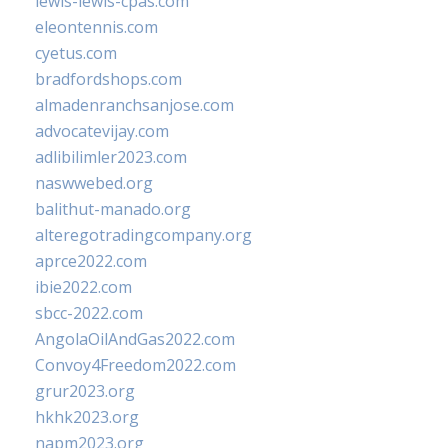
lewis-lewis-cpas.com
eleontennis.com
cyetus.com
bradfordshops.com
almadenranchsanjose.com
advocatevijay.com
adlibilimler2023.com
naswwebed.org
balithut-manado.org
alteregotradingcompany.org
aprce2022.com
ibie2022.com
sbcc-2022.com
AngolaOilAndGas2022.com
Convoy4Freedom2022.com
grur2023.org
hkhk2023.org
napm2023.org