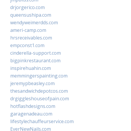
drjorgerico.com
queensushipa.com
wendyweimerdds.com
ameri-camp.com
hrsreceivables.com
empconst1.com
cinderella-support.com
bigpinkrestaurant.com
inspirehuahin.com
memmingerspainting.com
jeremypbeasley.com
thesandwichdepotcos.com
drgiggleshouseofpain.com
hotflashdesigns.com
garagenadeau.com
lifestylechauffeurservice.com
EverNewNails.com