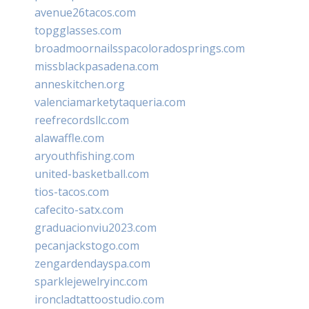
avenue26tacos.com
topgglasses.com
broadmoornailsspacoloradosprings.com
missblackpasadena.com
anneskitchen.org
valenciamarketytaqueria.com
reefrecordsllc.com
alawaffle.com
aryouthfishing.com
united-basketball.com
tios-tacos.com
cafecito-satx.com
graduacionviu2023.com
pecanjackstogo.com
zengardendayspa.com
sparklejewelryinc.com
ironcladtattoostudio.com