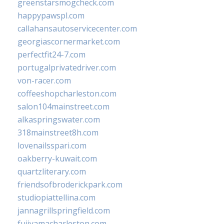
greenstarsmogcheck.com
happypawspl.com
callahansautoservicecenter.com
georgiascornermarket.com
perfectfit24-7.com
portugalprivatedriver.com
von-racer.com
coffeeshopcharleston.com
salon104mainstreet.com
alkaspringswater.com
318mainstreet8h.com
lovenailsspari.com
oakberry-kuwait.com
quartzliterary.com
friendsofbroderickpark.com
studiopiattellina.com
jannagrillspringfield.com
fujiyamacharleston.com