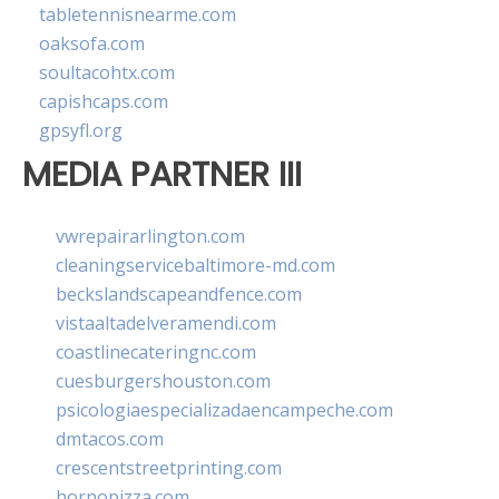
tabletennisnearme.com
oaksofa.com
soultacohtx.com
capishcaps.com
gpsyfl.org
MEDIA PARTNER III
vwrepairarlington.com
cleaningservicebaltimore-md.com
beckslandscapeandfence.com
vistaaltadelveramendi.com
coastlinecateringnc.com
cuesburgershouston.com
psicologiaespecializadaencampeche.com
dmtacos.com
crescentstreetprinting.com
hornopizza.com