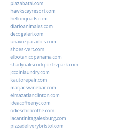
plazabatai.com
hawkscayresort.com
hellonquads.com
diarioanimales.com
decogaleri.com
unavozparadios.com
shoes-vert.com
elbotanicopanama.com
shadyoaksrockportrvpark.com
jccoinlaundry.com
kautorepair.com
marjaeswinebar.com
elmazatlanclinton.com
ideacoffeenyc.com
odieschillicothe.com
lacantinitagalesburg.com
pizzadeliverybristol.com