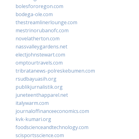
bolesfororegon.com
bodega-ole.com
thestreamlinerlounge.com
mestrinorubanofc.com
novelatherton.com
nassvalleygardens.net
electjohnstewart.com
omptourtravels.com
tribratanews-polreskebumen.com
rsudbayuasih.org
publikjurnalistik.org
juneteenthapparel.net
italywarm.com
journaloffinanceeconomics.com
kvk-kumari.org
foodscienceandtechnology.com
scisportsscience.com