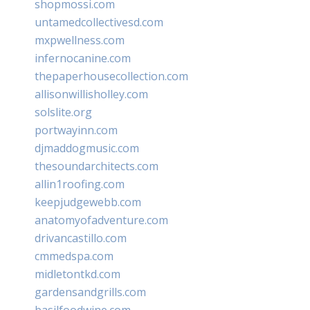
shopmossi.com
untamedcollectivesd.com
mxpwellness.com
infernocanine.com
thepaperhousecollection.com
allisonwillisholley.com
solslite.org
portwayinn.com
djmaddogmusic.com
thesoundarchitects.com
allin1roofing.com
keepjudgewebb.com
anatomyofadventure.com
drivancastillo.com
cmmedspa.com
midletontkd.com
gardensandgrills.com
basilfoodwine.com