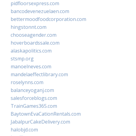
pidfloorsexpress.com
bancodevenezuelaen.com
bettermoodfoodcorporation.com
hingstonnt.com
chooseagender.com
hoverboardssale.com
alaskapolitics.com
stsmp.org
manoelneves.com
mandelaeffectlibrary.com
roselynns.com
balanceyoganj.com
salesforceblogs.com
TrainGames365.com
BaytownEvaCationRentals.com
JabalpurCakeDelivery.com
halobjd.com