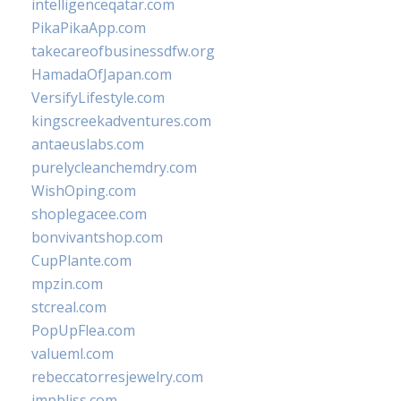
intelligenceqatar.com
PikaPikaApp.com
takecareofbusinessdfw.org
HamadaOfJapan.com
VersifyLifestyle.com
kingscreekadventures.com
antaeuslabs.com
purelycleanchemdry.com
WishOping.com
shoplegacee.com
bonvivantshop.com
CupPlante.com
mpzin.com
stcreal.com
PopUpFlea.com
valueml.com
rebeccatorresjewelry.com
jmpbliss.com