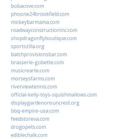
bobacove.com
phoone24brookfield.com
mickeybarmama.com
roadwayconstructioninc.com
shopdragonflyboutique.com
sportszilla.org
batchprovisionsbar.com
brasserie-gobette.com
musicrearte.com
morseysfarms.com
riverviewtennis.com
official-kelly-toys-squishmallows.com
displaygardenonsuncrest.org
bbq-empire-usa.com
feedstoreva.com
drogopets.com
ediblechalk.com