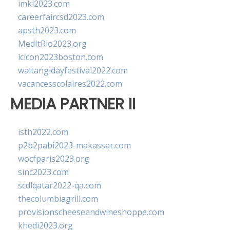
imkl2023.com
careerfaircsd2023.com
apsth2023.com
MedItRio2023.org
lcicon2023boston.com
waitangidayfestival2022.com
vacancesscolaires2022.com
MEDIA PARTNER II
isth2022.com
p2b2pabi2023-makassar.com
wocfparis2023.org
sinc2023.com
scdlqatar2022-qa.com
thecolumbiagrill.com
provisionscheeseandwineshoppe.com
khedi2023.org