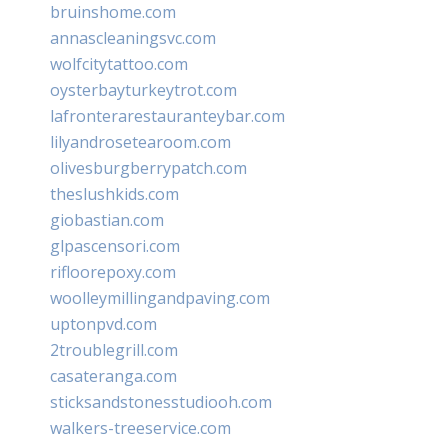
bruinshome.com
annascleaningsvc.com
wolfcitytattoo.com
oysterbayturkeytrot.com
lafronterarestauranteybar.com
lilyandrosetearoom.com
olivesburgberrypatch.com
theslushkids.com
giobastian.com
glpascensori.com
rifloorepoxy.com
woolleymillingandpaving.com
uptonpvd.com
2troublegrill.com
casateranga.com
sticksandstonesstudiooh.com
walkers-treeservice.com