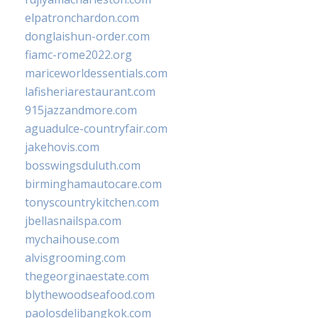
elpatronchardon.com
donglaishun-order.com
fiamc-rome2022.org
mariceworldessentials.com
lafisheriarestaurant.com
915jazzandmore.com
aguadulce-countryfair.com
jakehovis.com
bosswingsduluth.com
birminghamautocare.com
tonyscountrykitchen.com
jbellasnailspa.com
mychaihouse.com
alvisgrooming.com
thegeorginaestate.com
blythewoodseafood.com
paolosdelibangkok.com