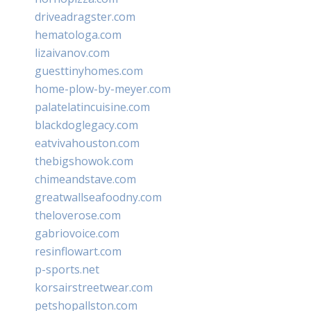
driveadragster.com
hematologa.com
lizaivanov.com
guesttinyhomes.com
home-plow-by-meyer.com
palatelatincuisine.com
blackdoglegacy.com
eatvivahouston.com
thebigshowok.com
chimeandstave.com
greatwallseafoodny.com
theloverose.com
gabriovoice.com
resinflowart.com
p-sports.net
korsairstreetwear.com
petshopallston.com