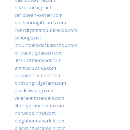
nikko-tochigi.net
caribbean-corner.com
bluemoongiftcards.com
rivercitysteampunkexpo.com
kchoops.net
mountainsideskateshop.com
kirtlandcitytavern.com
301nutritionspot.com
ammos-stores.com
loceanecreations.com
birdsongridgefarm.com
joiedevivblog.com
valera-amsterdam.com
libertybrandhemp.com
norwoodinnwi.com
neighboursmarket.com
blackanguscareers.com