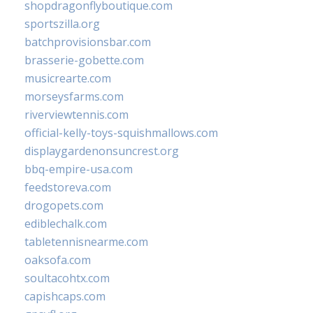
shopdragonflyboutique.com
sportszilla.org
batchprovisionsbar.com
brasserie-gobette.com
musicrearte.com
morseysfarms.com
riverviewtennis.com
official-kelly-toys-squishmallows.com
displaygardenonsuncrest.org
bbq-empire-usa.com
feedstoreva.com
drogopets.com
ediblechalk.com
tabletennisnearme.com
oaksofa.com
soultacohtx.com
capishcaps.com