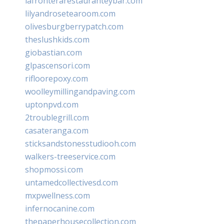
lafronterarestauranteybar.com
lilyandrosetearoom.com
olivesburgberrypatch.com
theslushkids.com
giobastian.com
glpascensori.com
rifloorepoxy.com
woolleymillingandpaving.com
uptonpvd.com
2troublegrill.com
casateranga.com
sticksandstonesstudiooh.com
walkers-treeservice.com
shopmossi.com
untamedcollectivesd.com
mxpwellness.com
infernocanine.com
thepaperhousecollection.com