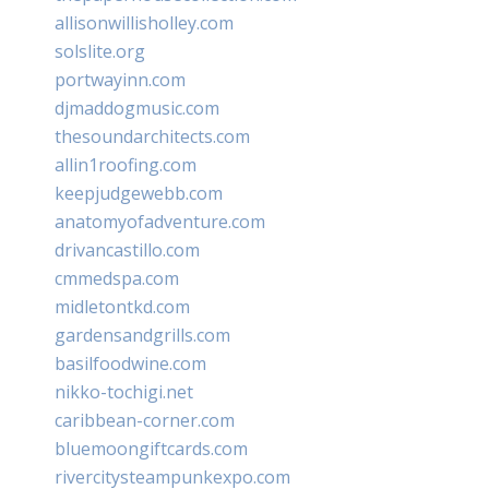
allisonwillisholley.com
solslite.org
portwayinn.com
djmaddogmusic.com
thesoundarchitects.com
allin1roofing.com
keepjudgewebb.com
anatomyofadventure.com
drivancastillo.com
cmmedspa.com
midletontkd.com
gardensandgrills.com
basilfoodwine.com
nikko-tochigi.net
caribbean-corner.com
bluemoongiftcards.com
rivercitysteampunkexpo.com