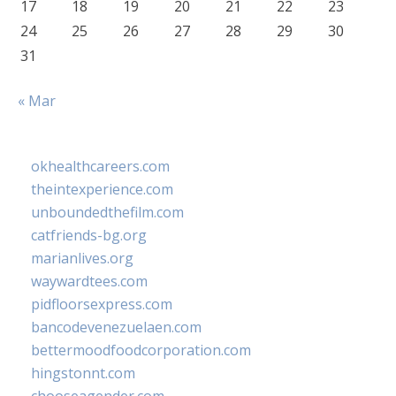
17
18
19
20
21
22
23
24
25
26
27
28
29
30
31
« Mar
okhealthcareers.com
theintexperience.com
unboundedthefilm.com
catfriends-bg.org
marianlives.org
waywardtees.com
pidfloorsexpress.com
bancodevenezuelaen.com
bettermoodfoodcorporation.com
hingstonnt.com