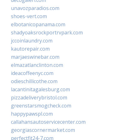
decogaleri.com
unavozparadios.com
shoes-vert.com
elbotanicopanama.com
shadyoaksrockportrvpark.com
jccoinlaundry.com
kautorepair.com
marjaeswinebar.com
elmazatlanclinton.com
ideacoffeenyc.com
odieschillicothe.com
lacantinitagalesburg.com
pizzadeliverybristol.com
greenstarsmogcheck.com
happypawspl.com
callahansautoservicecenter.com
georgiascornermarket.com
perfectfit24-7.com