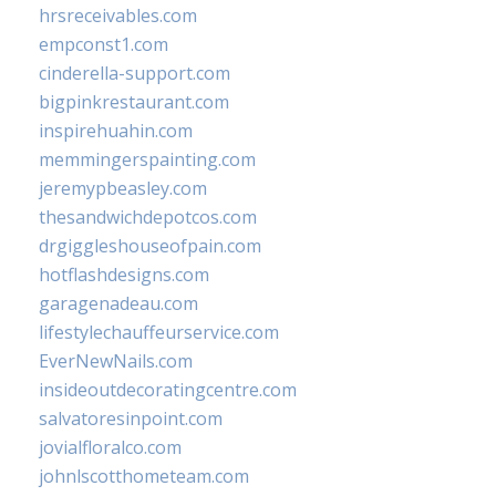
hrsreceivables.com
empconst1.com
cinderella-support.com
bigpinkrestaurant.com
inspirehuahin.com
memmingerspainting.com
jeremypbeasley.com
thesandwichdepotcos.com
drgiggleshouseofpain.com
hotflashdesigns.com
garagenadeau.com
lifestylechauffeurservice.com
EverNewNails.com
insideoutdecoratingcentre.com
salvatoresinpoint.com
jovialfloralco.com
johnlscotthometeam.com