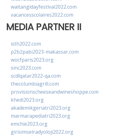
waitangidayfestival2022.com
vacancesscolaires2022.com
MEDIA PARTNER II
isth2022.com
p2b2pabi2023-makassar.com
wocfparis2023.org
sinc2023.com
scdlqatar2022-qa.com
thecolumbiagrill.com
provisionscheeseandwineshoppe.com
khedi2023.org
akademikgeriatri2023.org
marmarapediatri2023.org
emchie2023.org
girisimselradyoloji2022.org