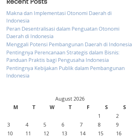
Recent Posts
Makna dan Implementasi Otonomi Daerah di
Indonesia
Peran Desentralisasi dalam Penguatan Otonomi
Daerah di Indonesia
Menggali Potensi Pembangunan Daerah di Indonesia
Pentingnya Perencanaan Strategis dalam Bisnis:
Panduan Praktis bagi Pengusaha Indonesia
Pentingnya Kebijakan Publik dalam Pembangunan
Indonesia
August 2026
M
T
W
T
F
S
S
1
2
3
4
5
6
7
8
9
10
11
12
13
14
15
16