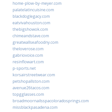
home-plow-by-meyer.com
palatelatincuisine.com
blackdoglegacy.com
eatvivahouston.com
thebigshowok.com
chimeandstave.com
greatwallseafoodny.com
theloverose.com
gabriovoice.com
resinflowart.com
p-sports.net
korsairstreetwear.com
petshopallston.com
avenue26tacos.com
topgglasses.com
broadmoornailsspacoloradosprings.com
missblackpasadena.com