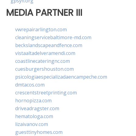
gpsyfl.org
MEDIA PARTNER III
vwrepairarlington.com
cleaningservicebaltimore-md.com
beckslandscapeandfence.com
vistaaltadelveramendi.com
coastlinecateringnc.com
cuesburgershouston.com
psicologiaespecializadaencampeche.com
dmtacos.com
crescentstreetprinting.com
hornopizza.com
driveadragster.com
hematologa.com
lizaivanov.com
guesttinyhomes.com