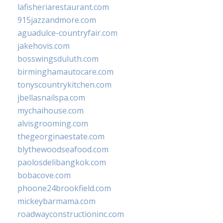
lafisheriarestaurant.com
915jazzandmore.com
aguadulce-countryfair.com
jakehovis.com
bosswingsduluth.com
birminghamautocare.com
tonyscountrykitchen.com
jbellasnailspa.com
mychaihouse.com
alvisgrooming.com
thegeorginaestate.com
blythewoodseafood.com
paolosdelibangkok.com
bobacove.com
phoone24brookfield.com
mickeybarmama.com
roadwayconstructioninc.com