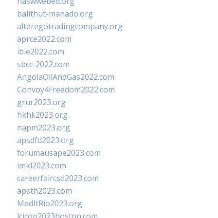
naswwebed.org
balithut-manado.org
alteregotradingcompany.org
aprce2022.com
ibie2022.com
sbcc-2022.com
AngolaOilAndGas2022.com
Convoy4Freedom2022.com
grur2023.org
hkhk2023.org
napm2023.org
apsdfd2023.org
forumausape2023.com
imkl2023.com
careerfaircsd2023.com
apsth2023.com
MedItRio2023.org
lcicon2023boston.com