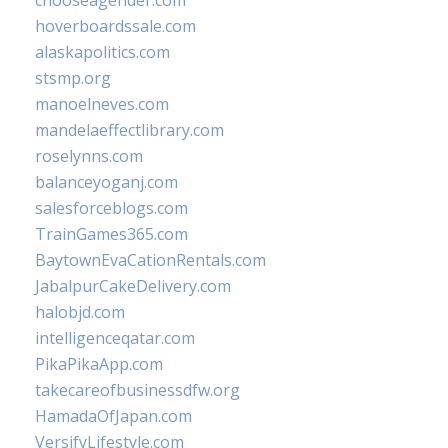
chooseagender.com
hoverboardssale.com
alaskapolitics.com
stsmp.org
manoelneves.com
mandelaeffectlibrary.com
roselynns.com
balanceyoganj.com
salesforceblogs.com
TrainGames365.com
BaytownEvaCationRentals.com
JabalpurCakeDelivery.com
halobjd.com
intelligenceqatar.com
PikaPikaApp.com
takecareofbusinessdfw.org
HamadaOfJapan.com
VersifyLifestyle.com