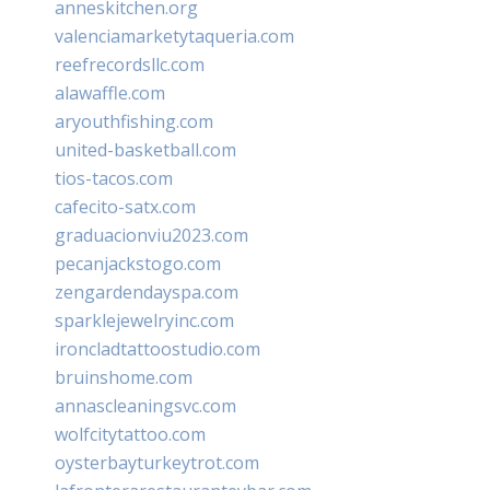
anneskitchen.org
valenciamarketytaqueria.com
reefrecordsllc.com
alawaffle.com
aryouthfishing.com
united-basketball.com
tios-tacos.com
cafecito-satx.com
graduacionviu2023.com
pecanjackstogo.com
zengardendayspa.com
sparklejewelryinc.com
ironcladtattoostudio.com
bruinshome.com
annascleaningsvc.com
wolfcitytattoo.com
oysterbayturkeytrot.com