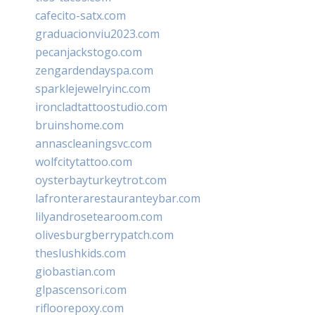
cafecito-satx.com
graduacionviu2023.com
pecanjackstogo.com
zengardendayspa.com
sparklejewelryinc.com
ironcladtattoostudio.com
bruinshome.com
annascleaningsvc.com
wolfcitytattoo.com
oysterbayturkeytrot.com
lafronterarestauranteybar.com
lilyandrosetearoom.com
olivesburgberrypatch.com
theslushkids.com
giobastian.com
glpascensori.com
rifloorepoxy.com