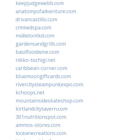
keepjudgewebb.com
anatomyofadventure.com
drivancastillo.com
cmmedspa.com
midletontkd.com
gardensandgrills.com
basilfoodwine.com
nikko-tochigi.net
caribbean-corner.com
bluemoongiftcards.com
rivercitysteampunkexpo.com
kchoops.net
mountainsideskateshop.com
kirtlandcitytavern.com
301nutritionspot.com
ammos-stores.com
loceanecreations.com