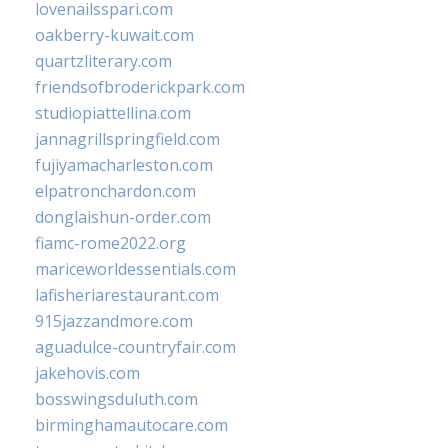
lovenailsspari.com
oakberry-kuwait.com
quartzliterary.com
friendsofbroderickpark.com
studiopiattellina.com
jannagrillspringfield.com
fujiyamacharleston.com
elpatronchardon.com
donglaishun-order.com
fiamc-rome2022.org
mariceworldessentials.com
lafisheriarestaurant.com
915jazzandmore.com
aguadulce-countryfair.com
jakehovis.com
bosswingsduluth.com
birminghamautocare.com