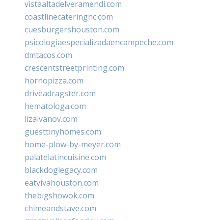
vistaaltadelveramendi.com
coastlinecateringnc.com
cuesburgershouston.com
psicologiaespecializadaencampeche.com
dmtacos.com
crescentstreetprinting.com
hornopizza.com
driveadragster.com
hematologa.com
lizaivanov.com
guesttinyhomes.com
home-plow-by-meyer.com
palatelatincuisine.com
blackdoglegacy.com
eatvivahouston.com
thebigshowok.com
chimeandstave.com