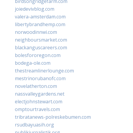
birdsongridgefarm.com
joiedevivblog.com
valera-amsterdam.com
libertybrandhemp.com
norwoodinnwi.com
neighboursmarket.com
blackanguscareers.com
bolesfororegon.com
bodega-ole.com
thestreamlinerlounge.com
mestrinorubanofc.com
novelatherton.com
nassvalleygardens.net
electjohnstewart.com
omptourtravels.com
tribratanews-polreskebumen.com
rsudbayuasih.org
publikjurnalistik.org