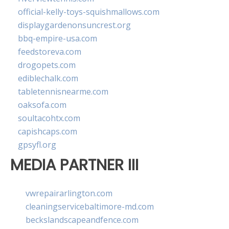
official-kelly-toys-squishmallows.com
displaygardenonsuncrest.org
bbq-empire-usa.com
feedstoreva.com
drogopets.com
ediblechalk.com
tabletennisnearme.com
oaksofa.com
soultacohtx.com
capishcaps.com
gpsyfl.org
MEDIA PARTNER III
vwrepairarlington.com
cleaningservicebaltimore-md.com
beckslandscapeandfence.com