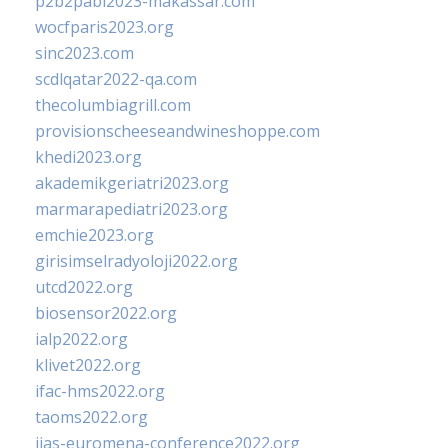
p2b2pabi2023-makassar.com
wocfparis2023.org
sinc2023.com
scdlqatar2022-qa.com
thecolumbiagrill.com
provisionscheeseandwineshoppe.com
khedi2023.org
akademikgeriatri2023.org
marmarapediatri2023.org
emchie2023.org
girisimselradyoloji2022.org
utcd2022.org
biosensor2022.org
ialp2022.org
klivet2022.org
ifac-hms2022.org
taoms2022.org
iias-euromena-conference2022.org