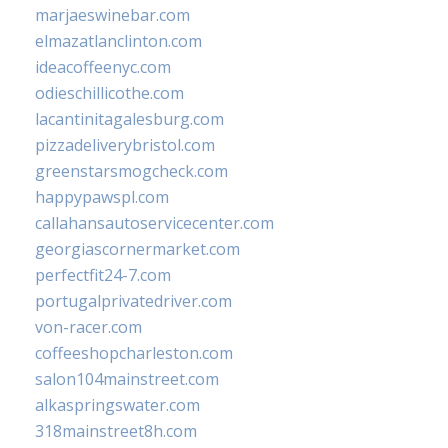
marjaeswinebar.com
elmazatlanclinton.com
ideacoffeenyc.com
odieschillicothe.com
lacantinitagalesburg.com
pizzadeliverybristol.com
greenstarsmogcheck.com
happypawspl.com
callahansautoservicecenter.com
georgiascornermarket.com
perfectfit24-7.com
portugalprivatedriver.com
von-racer.com
coffeeshopcharleston.com
salon104mainstreet.com
alkaspringswater.com
318mainstreet8h.com