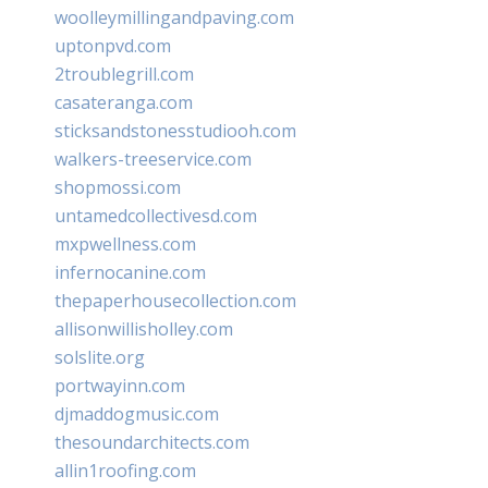
woolleymillingandpaving.com
uptonpvd.com
2troublegrill.com
casateranga.com
sticksandstonesstudiooh.com
walkers-treeservice.com
shopmossi.com
untamedcollectivesd.com
mxpwellness.com
infernocanine.com
thepaperhousecollection.com
allisonwillisholley.com
solslite.org
portwayinn.com
djmaddogmusic.com
thesoundarchitects.com
allin1roofing.com