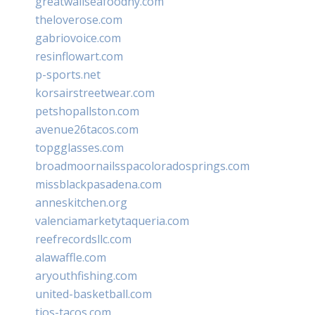
greatwallseafoodny.com
theloverose.com
gabriovoice.com
resinflowart.com
p-sports.net
korsairstreetwear.com
petshopallston.com
avenue26tacos.com
topgglasses.com
broadmoornailsspacoloradosprings.com
missblackpasadena.com
anneskitchen.org
valenciamarketytaqueria.com
reefrecordsllc.com
alawaffle.com
aryouthfishing.com
united-basketball.com
tios-tacos.com