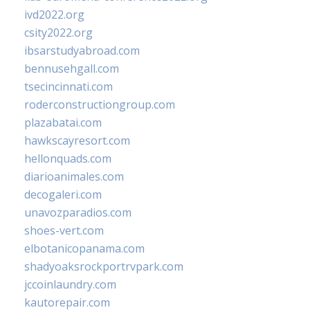
ivd2022.org
csity2022.org
ibsarstudyabroad.com
bennusehgall.com
tsecincinnati.com
roderconstructiongroup.com
plazabatai.com
hawkscayresort.com
hellonquads.com
diarioanimales.com
decogaleri.com
unavozparadios.com
shoes-vert.com
elbotanicopanama.com
shadyoaksrockportrvpark.com
jccoinlaundry.com
kautorepair.com