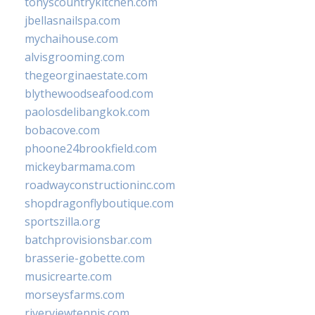
tonyscountrykitchen.com
jbellasnailspa.com
mychaihouse.com
alvisgrooming.com
thegeorginaestate.com
blythewoodseafood.com
paolosdelibangkok.com
bobacove.com
phoone24brookfield.com
mickeybarmama.com
roadwayconstructioninc.com
shopdragonflyboutique.com
sportszilla.org
batchprovisionsbar.com
brasserie-gobette.com
musicrearte.com
morseysfarms.com
riverviewtennis.com