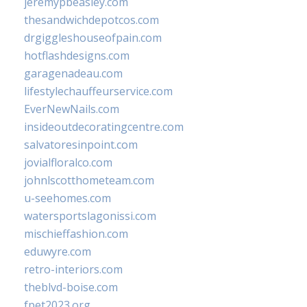
jeremypbeasley.com
thesandwichdepotcos.com
drgiggleshouseofpain.com
hotflashdesigns.com
garagenadeau.com
lifestylechauffeurservice.com
EverNewNails.com
insideoutdecoratingcentre.com
salvatoresinpoint.com
jovialfloralco.com
johnlscotthometeam.com
u-seehomes.com
watersportslagonissi.com
mischieffashion.com
eduwyre.com
retro-interiors.com
theblvd-boise.com
fpet2023.org