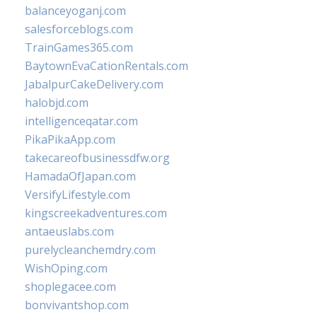
balanceyoganj.com
salesforceblogs.com
TrainGames365.com
BaytownEvaCationRentals.com
JabalpurCakeDelivery.com
halobjd.com
intelligenceqatar.com
PikaPikaApp.com
takecareofbusinessdfw.org
HamadaOfJapan.com
VersifyLifestyle.com
kingscreekadventures.com
antaeuslabs.com
purelycleanchemdry.com
WishOping.com
shoplegacee.com
bonvivantshop.com