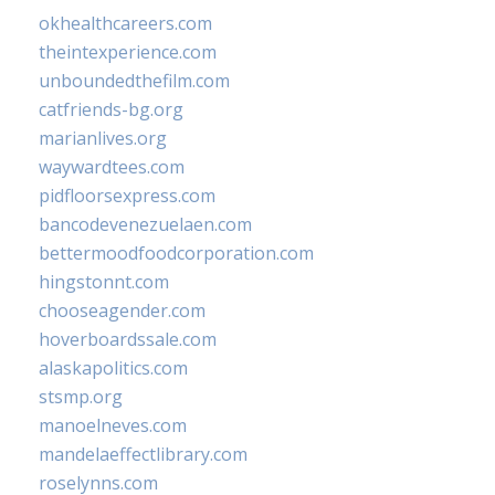
okhealthcareers.com
theintexperience.com
unboundedthefilm.com
catfriends-bg.org
marianlives.org
waywardtees.com
pidfloorsexpress.com
bancodevenezuelaen.com
bettermoodfoodcorporation.com
hingstonnt.com
chooseagender.com
hoverboardssale.com
alaskapolitics.com
stsmp.org
manoelneves.com
mandelaeffectlibrary.com
roselynns.com