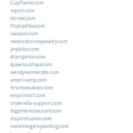
CupPlante.com
mpzin.com
stcreal.com
PopUpFlea.com
valueml.com
rebeccatorresjewelry.com
jmpbliss.com
drjorgerico.com
queensushipa.com
wendyweimerdds.com
ameri-camp.com
hrsreceivables.com
empconst1.com
cinderella-support.com
bigpinkrestaurant.com
inspirehuahin.com
memmingerspainting.com