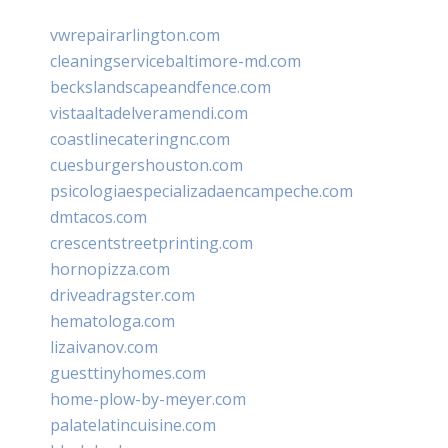
vwrepairarlington.com
cleaningservicebaltimore-md.com
beckslandscapeandfence.com
vistaaltadelveramendi.com
coastlinecateringnc.com
cuesburgershouston.com
psicologiaespecializadaencampeche.com
dmtacos.com
crescentstreetprinting.com
hornopizza.com
driveadragster.com
hematologa.com
lizaivanov.com
guesttinyhomes.com
home-plow-by-meyer.com
palatelatincuisine.com