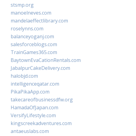
stsmp.org
manoelneves.com
mandelaeffectlibrary.com
roselynns.com
balanceyoganj.com
salesforceblogs.com
TrainGames365.com
BaytownEvaCationRentals.com
JabalpurCakeDelivery.com
halobjd.com
intelligenceqatar.com
PikaPikaApp.com
takecareofbusinessdfw.org
HamadaOfJapan.com
VersifyLifestyle.com
kingscreekadventures.com
antaeuslabs.com