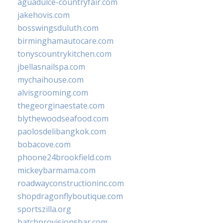
aguadulce-countryfair.com
jakehovis.com
bosswingsduluth.com
birminghamautocare.com
tonyscountrykitchen.com
jbellasnailspa.com
mychaihouse.com
alvisgrooming.com
thegeorginaestate.com
blythewoodseafood.com
paolosdelibangkok.com
bobacove.com
phoone24brookfield.com
mickeybarmama.com
roadwayconstructioninc.com
shopdragonflyboutique.com
sportszilla.org
batchprovisionsbar.com