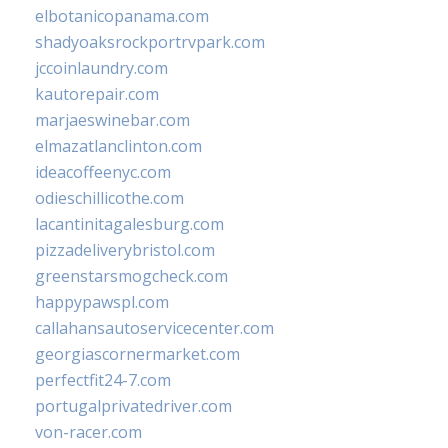
elbotanicopanama.com
shadyoaksrockportrvpark.com
jccoinlaundry.com
kautorepair.com
marjaeswinebar.com
elmazatlanclinton.com
ideacoffeenyc.com
odieschillicothe.com
lacantinitagalesburg.com
pizzadeliverybristol.com
greenstarsmogcheck.com
happypawspl.com
callahansautoservicecenter.com
georgiascornermarket.com
perfectfit24-7.com
portugalprivatedriver.com
von-racer.com