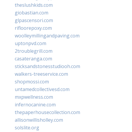
theslushkids.com
giobastian.com
glpascensori.com
rifloorepoxy.com
woolleymillingandpaving.com
uptonpvd.com
2troublegrill.com
casateranga.com
sticksandstonesstudiooh.com
walkers-treeservice.com
shopmossi.com
untamedcollectivesd.com
mxpwellness.com
infernocanine.com
thepaperhousecollection.com
allisonwillisholley.com
solslite.org