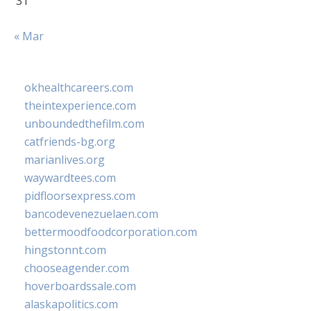
31
« Mar
okhealthcareers.com
theintexperience.com
unboundedthefilm.com
catfriends-bg.org
marianlives.org
waywardtees.com
pidfloorsexpress.com
bancodevenezuelaen.com
bettermoodfoodcorporation.com
hingstonnt.com
chooseagender.com
hoverboardssale.com
alaskapolitics.com