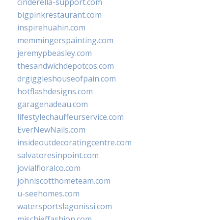
cinderella-support.com
bigpinkrestaurant.com
inspirehuahin.com
memmingerspainting.com
jeremypbeasley.com
thesandwichdepotcos.com
drgiggleshouseofpain.com
hotflashdesigns.com
garagenadeau.com
lifestylechauffeurservice.com
EverNewNails.com
insideoutdecoratingcentre.com
salvatoresinpoint.com
jovialfloralco.com
johnlscotthometeam.com
u-seehomes.com
watersportslagonissi.com
mischieffashion.com