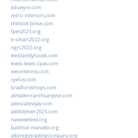
eduwyre.com
retro-interiors.com
theblvd-boise.com
fpet2023.org
e-smart2022.org
ngrc2022.org
leesfamilyfoods.com
lewis-lewis-cpas.com
eleontennis.com
cyetus.com
bradfordshops.com
almadenranchsanjose.com
advocatevijay.com
adlibilimler2023.com
naswwebed.org
balithut-manado.org
alteregotradingcompany.org