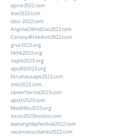
aprce2022.com
ibie2022.com
sbcc-2022.com
AngolaOilAndGas2022.com
Convoy4Freedom2022.com
grur2023.org
hkhk2023.org
napm2023.org
apsdfd2023.org
forumausape2023.com
imkl2023.com
careerfaircsd2023.com
apsth2023.com
MedItRio2023.org
lcicon2023boston.com
waitangidayfestival2022.com
vacancesscolaires2022.com