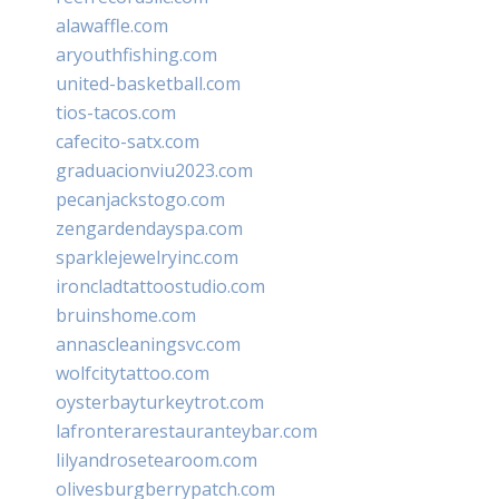
alawaffle.com
aryouthfishing.com
united-basketball.com
tios-tacos.com
cafecito-satx.com
graduacionviu2023.com
pecanjackstogo.com
zengardendayspa.com
sparklejewelryinc.com
ironcladtattoostudio.com
bruinshome.com
annascleaningsvc.com
wolfcitytattoo.com
oysterbayturkeytrot.com
lafronterarestauranteybar.com
lilyandrosetearoom.com
olivesburgberrypatch.com