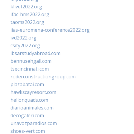
klivet2022.org
ifac-hms2022.org
taoms2022.org
iias-euromena-conference2022.org
ivd2022.org
csity2022.org
ibsarstudyabroad.com
bennusehgall.com
tsecincinnati.com
roderconstructiongroup.com
plazabatai.com
hawkscayresort.com
hellonquads.com
diarioanimales.com
decogaleri.com
unavozparadios.com
shoes-vert.com