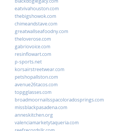
blackdoglegacy.com
eatvivahouston.com
thebigshowok.com
chimeandstave.com
greatwallseafoodny.com
theloverose.com
gabriovoice.com
resinflowart.com
p-sports.net
korsairstreetwear.com
petshopallston.com
avenue26tacos.com
topgglasses.com
broadmoornailsspacoloradosprings.com
missblackpasadena.com
anneskitchen.org
valenciamarketytaqueria.com
reefrecordsllc.com