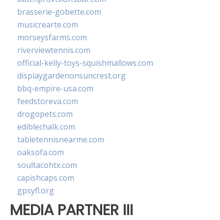
brasserie-gobette.com
musicrearte.com
morseysfarms.com
riverviewtennis.com
official-kelly-toys-squishmallows.com
displaygardenonsuncrest.org
bbq-empire-usa.com
feedstoreva.com
drogopets.com
ediblechalk.com
tabletennisnearme.com
oaksofa.com
soultacohtx.com
capishcaps.com
gpsyfl.org
MEDIA PARTNER III