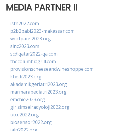
MEDIA PARTNER II
isth2022.com
p2b2pabi2023-makassar.com
wocfparis2023.org
sinc2023.com
scdlqatar2022-qa.com
thecolumbiagrill.com
provisionscheeseandwineshoppe.com
khedi2023.org
akademikgeriatri2023.org
marmarapediatri2023.org
emchie2023.org
girisimselradyoloji2022.org
utcd2022.org
biosensor2022.org
ialp2022.org