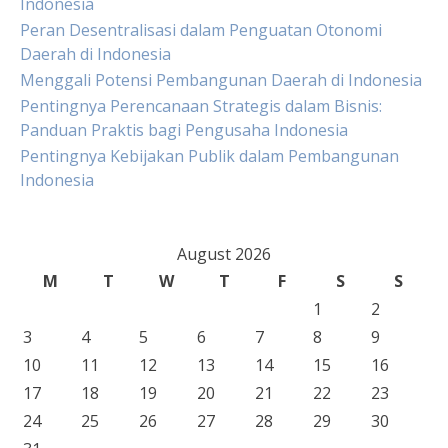
Indonesia
Peran Desentralisasi dalam Penguatan Otonomi
Daerah di Indonesia
Menggali Potensi Pembangunan Daerah di Indonesia
Pentingnya Perencanaan Strategis dalam Bisnis:
Panduan Praktis bagi Pengusaha Indonesia
Pentingnya Kebijakan Publik dalam Pembangunan
Indonesia
August 2026
M
T
W
T
F
S
S
1
2
3
4
5
6
7
8
9
10
11
12
13
14
15
16
17
18
19
20
21
22
23
24
25
26
27
28
29
30