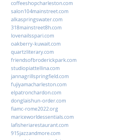
coffeeshopcharleston.com
salon104mainstreet.com
alkaspringswater.com
318mainstreet8h.com
lovenailsspari.com
oakberry-kuwait.com
quartzliterary.com
friendsofbroderickpark.com
studiopiattellina.com
jannagrillspringfield.com
fujiyamacharleston.com
elpatronchardon.com
donglaishun-order.com
fiamc-rome2022.org
mariceworldessentials.com
lafisheriarestaurant.com
915jazzandmore.com