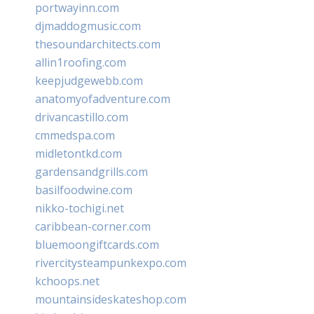
portwayinn.com
djmaddogmusic.com
thesoundarchitects.com
allin1roofing.com
keepjudgewebb.com
anatomyofadventure.com
drivancastillo.com
cmmedspa.com
midletontkd.com
gardensandgrills.com
basilfoodwine.com
nikko-tochigi.net
caribbean-corner.com
bluemoongiftcards.com
rivercitysteampunkexpo.com
kchoops.net
mountainsideskateshop.com