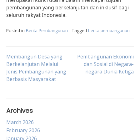
merupakan kunci utama dalam mencapai tujuan
pembangunan yang berkelanjutan dan inklusif bagi
seluruh rakyat Indonesia.
Posted in
Berita Pembangunan
Tagged
berita pembangunan
Post
Membangun Desa yang
Pembangunan Ekonomi
Berkelanjutan Melalui
dan Sosial di Negara-
Jenis Pembangunan yang
negara Dunia Ketiga
navigation
Berbasis Masyarakat
Archives
March 2026
February 2026
January 2026