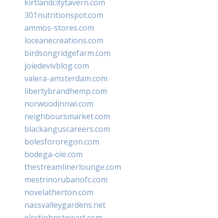
kirtlandcitytavern.com
301nutritionspot.com
ammos-stores.com
loceanecreations.com
birdsongridgefarm.com
joiedevivblog.com
valera-amsterdam.com
libertybrandhemp.com
norwoodinnwi.com
neighboursmarket.com
blackanguscareers.com
bolesfororegon.com
bodega-ole.com
thestreamlinerlounge.com
mestrinorubanofc.com
novelatherton.com
nassvalleygardens.net
electjohnstewart.com