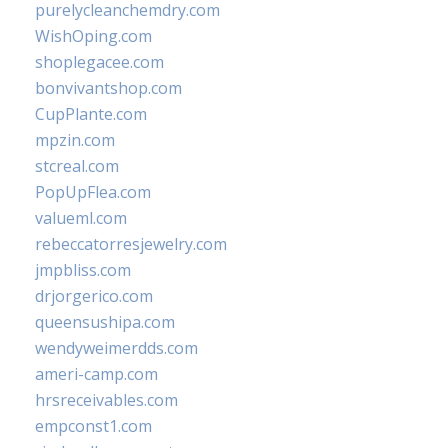
purelycleanchemdry.com
WishOping.com
shoplegacee.com
bonvivantshop.com
CupPlante.com
mpzin.com
stcreal.com
PopUpFlea.com
valueml.com
rebeccatorresjewelry.com
jmpbliss.com
drjorgerico.com
queensushipa.com
wendyweimerdds.com
ameri-camp.com
hrsreceivables.com
empconst1.com