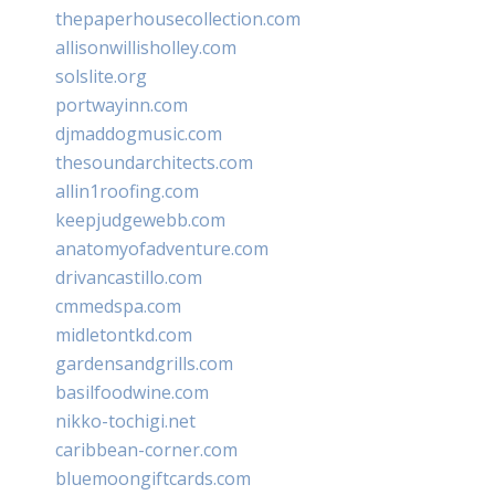
thepaperhousecollection.com
allisonwillisholley.com
solslite.org
portwayinn.com
djmaddogmusic.com
thesoundarchitects.com
allin1roofing.com
keepjudgewebb.com
anatomyofadventure.com
drivancastillo.com
cmmedspa.com
midletontkd.com
gardensandgrills.com
basilfoodwine.com
nikko-tochigi.net
caribbean-corner.com
bluemoongiftcards.com