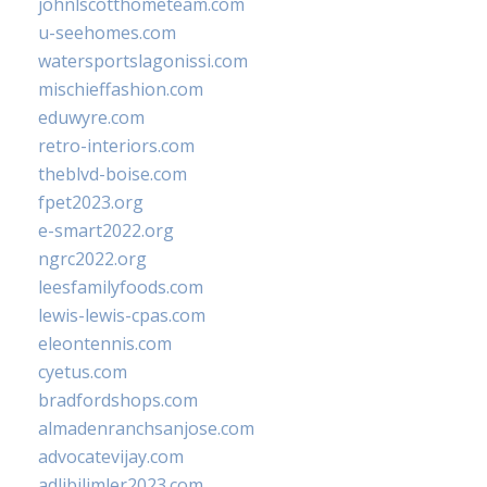
johnlscotthometeam.com
u-seehomes.com
watersportslagonissi.com
mischieffashion.com
eduwyre.com
retro-interiors.com
theblvd-boise.com
fpet2023.org
e-smart2022.org
ngrc2022.org
leesfamilyfoods.com
lewis-lewis-cpas.com
eleontennis.com
cyetus.com
bradfordshops.com
almadenranchsanjose.com
advocatevijay.com
adlibilimler2023.com