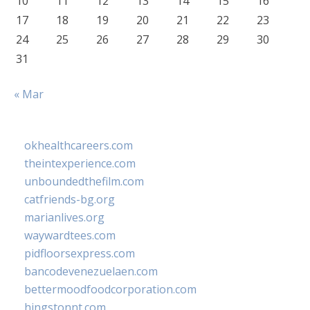
10
11
12
13
14
15
16
17
18
19
20
21
22
23
24
25
26
27
28
29
30
31
« Mar
okhealthcareers.com
theintexperience.com
unboundedthefilm.com
catfriends-bg.org
marianlives.org
waywardtees.com
pidfloorsexpress.com
bancodevenezuelaen.com
bettermoodfoodcorporation.com
hingstonnt.com