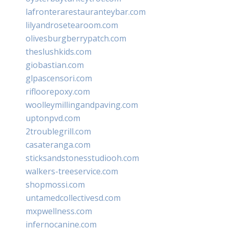
lafronterarestauranteybar.com
lilyandrosetearoom.com
olivesburgberrypatch.com
theslushkids.com
giobastian.com
glpascensori.com
rifloorepoxy.com
woolleymillingandpaving.com
uptonpvd.com
2troublegrill.com
casateranga.com
sticksandstonesstudiooh.com
walkers-treeservice.com
shopmossi.com
untamedcollectivesd.com
mxpwellness.com
infernocanine.com