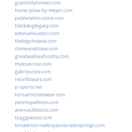
guesttinyhomes.com
home-plow-by-meyer.com
palatelatincuisine.com
blackdoglegacy.com
eatvivahouston.com
thebigshowok.com
chimeandstave.com
greatwallseafoodny.com
theloverose.com
gabriovoice.com
resinflowart.com
p-sports.net
korsairstreetwear.com
petshopallston.com
avenue26tacos.com
topgglasses.com
broadmoornailsspacoloradosprings.com