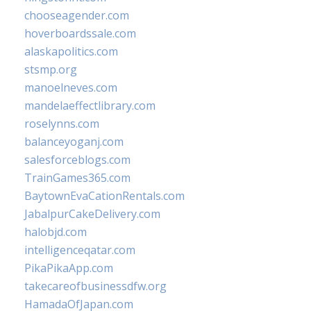
chooseagender.com
hoverboardssale.com
alaskapolitics.com
stsmp.org
manoelneves.com
mandelaeffectlibrary.com
roselynns.com
balanceyoganj.com
salesforceblogs.com
TrainGames365.com
BaytownEvaCationRentals.com
JabalpurCakeDelivery.com
halobjd.com
intelligenceqatar.com
PikaPikaApp.com
takecareofbusinessdfw.org
HamadaOfJapan.com