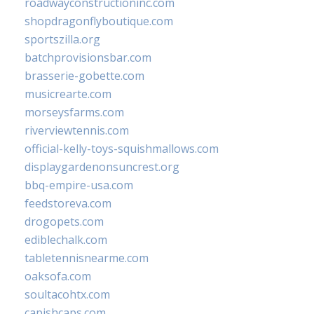
roadwayconstructioninc.com
shopdragonflyboutique.com
sportszilla.org
batchprovisionsbar.com
brasserie-gobette.com
musicrearte.com
morseysfarms.com
riverviewtennis.com
official-kelly-toys-squishmallows.com
displaygardenonsuncrest.org
bbq-empire-usa.com
feedstoreva.com
drogopets.com
ediblechalk.com
tabletennisnearme.com
oaksofa.com
soultacohtx.com
capishcaps.com