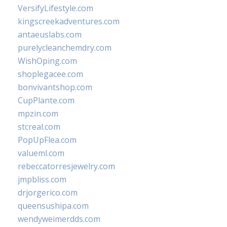
VersifyLifestyle.com
kingscreekadventures.com
antaeuslabs.com
purelycleanchemdry.com
WishOping.com
shoplegacee.com
bonvivantshop.com
CupPlante.com
mpzin.com
stcreal.com
PopUpFlea.com
valueml.com
rebeccatorresjewelry.com
jmpbliss.com
drjorgerico.com
queensushipa.com
wendyweimerdds.com