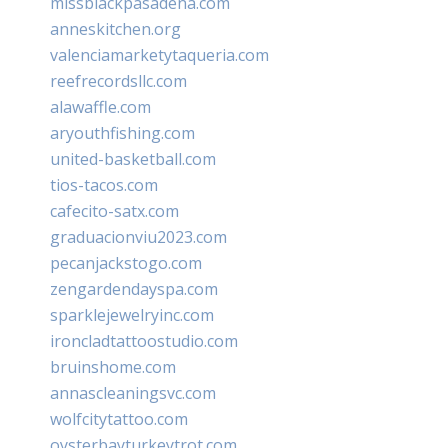
missblackpasadena.com
anneskitchen.org
valenciamarketytaqueria.com
reefrecordsllc.com
alawaffle.com
aryouthfishing.com
united-basketball.com
tios-tacos.com
cafecito-satx.com
graduacionviu2023.com
pecanjackstogo.com
zengardendayspa.com
sparklejewelryinc.com
ironcladtattoostudio.com
bruinshome.com
annascleaningsvc.com
wolfcitytattoo.com
oysterbayturkeytrot.com