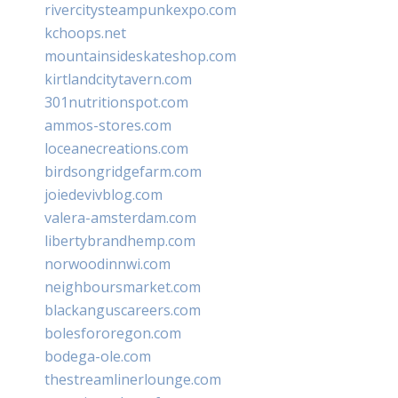
rivercitysteampunkexpo.com
kchoops.net
mountainsideskateshop.com
kirtlandcitytavern.com
301nutritionspot.com
ammos-stores.com
loceanecreations.com
birdsongridgefarm.com
joiedevivblog.com
valera-amsterdam.com
libertybrandhemp.com
norwoodinnwi.com
neighboursmarket.com
blackanguscareers.com
bolesfororegon.com
bodega-ole.com
thestreamlinerlounge.com