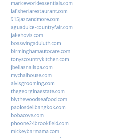
mariceworldessentials.com
lafisheriarestaurant.com
915jazzandmore.com
aguadulce-countryfair.com
jakehovis.com
bosswingsduluth.com
birminghamautocare.com
tonyscountrykitchen.com
jbellasnailspa.com
mychaihouse.com
alvisgrooming.com
thegeorginaestate.com
blythewoodseafood.com
paolosdelibangkok.com
bobacove.com
phoone24brookfield.com
mickeybarmama.com