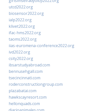
girisimselradyoloji2022.org
utcd2022.org
biosensor2022.org
ialp2022.org
klivet2022.org
ifac-hms2022.org
taoms2022.org
iias-euromena-conference2022.org
ivd2022.org
csity2022.org
ibsarstudyabroad.com
bennusehgall.com
tsecincinnati.com
roderconstructiongroup.com
plazabatai.com
hawkscayresort.com
hellonquads.com
diarioanimales.com