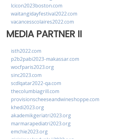
lcicon2023boston.com
waitangidayfestival2022.com
vacancesscolaires2022.com
MEDIA PARTNER II
isth2022.com
p2b2pabi2023-makassar.com
wocfparis2023.org
sinc2023.com
scdlqatar2022-qa.com
thecolumbiagrill.com
provisionscheeseandwineshoppe.com
khedi2023.org
akademikgeriatri2023.org
marmarapediatri2023.org
emchie2023.org