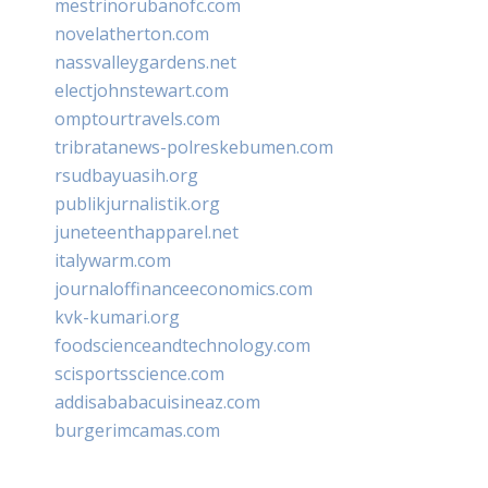
mestrinorubanofc.com
novelatherton.com
nassvalleygardens.net
electjohnstewart.com
omptourtravels.com
tribratanews-polreskebumen.com
rsudbayuasih.org
publikjurnalistik.org
juneteenthapparel.net
italywarm.com
journaloffinanceeconomics.com
kvk-kumari.org
foodscienceandtechnology.com
scisportsscience.com
addisababacuisineaz.com
burgerimcamas.com