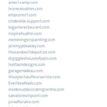
ameri-camp.com
hrsreceivables.com
empconst1.com
cinderella-support.com
bigpinkrestaurant.com
inspirehuahin.com
memmingerspainting.com
jeremypbeasley.com
thesandwichdepotcos.com
drgiggleshouseofpain.com
hotflashdesigns.com
garagenadeau.com
lifestylechauffeurservice.com
EverNewNails.com
insideoutdecoratingcentre.com
salvatoresinpoint.com
jovialfloralco.com