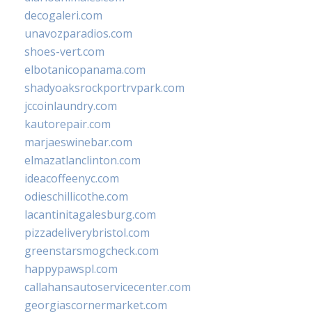
decogaleri.com
unavozparadios.com
shoes-vert.com
elbotanicopanama.com
shadyoaksrockportrvpark.com
jccoinlaundry.com
kautorepair.com
marjaeswinebar.com
elmazatlanclinton.com
ideacoffeenyc.com
odieschillicothe.com
lacantinitagalesburg.com
pizzadeliverybristol.com
greenstarsmogcheck.com
happypawspl.com
callahansautoservicecenter.com
georgiascornermarket.com