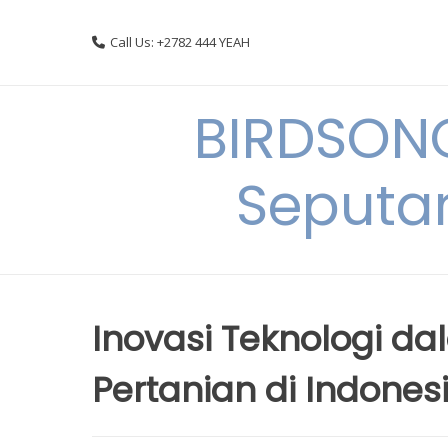
Skip
to
Call Us: +2782 444 YEAH
content
BIRDSON
Seputa
Inovasi Teknologi 
Pertanian di Indones