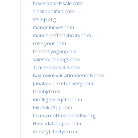
hoverboardssale.com
alaskapolitics.com
stsmp.org
manoelneves.com
mandelaeffectlibrary.com
roselynns.com
balanceyoganj.com
salesforceblogs.com
TrainGames365.com
BaytownEvaCationRentals.com
JabalpurCakeDelivery.com
halobjd.com
intelligenceqatar.com
PikaPikaApp.com
takecareofbusinessdfw.org
HamadaOfJapan.com
VersifyLifestyle.com