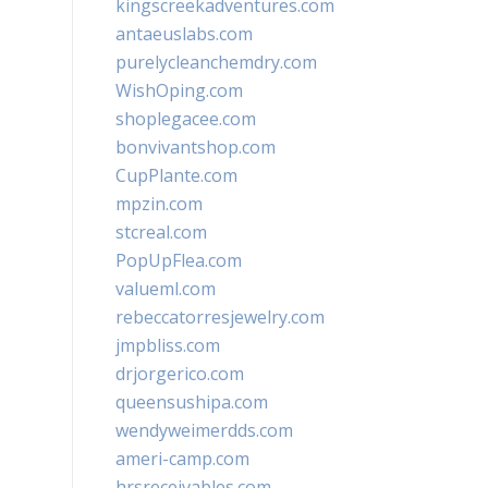
kingscreekadventures.com
antaeuslabs.com
purelycleanchemdry.com
WishOping.com
shoplegacee.com
bonvivantshop.com
CupPlante.com
mpzin.com
stcreal.com
PopUpFlea.com
valueml.com
rebeccatorresjewelry.com
jmpbliss.com
drjorgerico.com
queensushipa.com
wendyweimerdds.com
ameri-camp.com
hrsreceivables.com