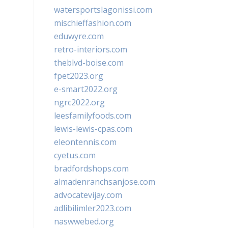
watersportslagonissi.com
mischieffashion.com
eduwyre.com
retro-interiors.com
theblvd-boise.com
fpet2023.org
e-smart2022.org
ngrc2022.org
leesfamilyfoods.com
lewis-lewis-cpas.com
eleontennis.com
cyetus.com
bradfordshops.com
almadenranchsanjose.com
advocatevijay.com
adlibilimler2023.com
naswwebed.org