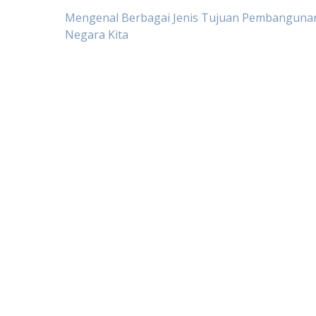
Post
Mengenal Berbagai Jenis Tujuan Pembangunan
Negara Kita
navigation