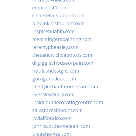
empconst1.com
cinderella-support.com
bigpinkrestaurant.com
inspirehuahin.com
memmingerspainting.com
jeremypbeasley.com
thesandwichdepotcos.com
drgiggleshouseofpain.com
hotflashdesigns.com
garagenadeau.com
lifestylechauffeurservice.com
EverNewNails.com
insideoutdecoratingcentre.com
salvatoresinpoint.com
jovialfloralco.com
johnlscotthometeam.com
u-seehomes.com