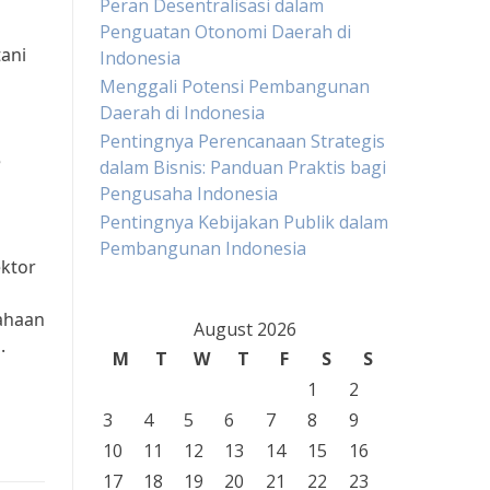
Peran Desentralisasi dalam
Penguatan Otonomi Daerah di
tani
Indonesia
Menggali Potensi Pembangunan
Daerah di Indonesia
Pentingnya Perencanaan Strategis
e
dalam Bisnis: Panduan Praktis bagi
Pengusaha Indonesia
Pentingnya Kebijakan Publik dalam
Pembangunan Indonesia
ektor
sahaan
August 2026
.
M
T
W
T
F
S
S
1
2
3
4
5
6
7
8
9
10
11
12
13
14
15
16
17
18
19
20
21
22
23