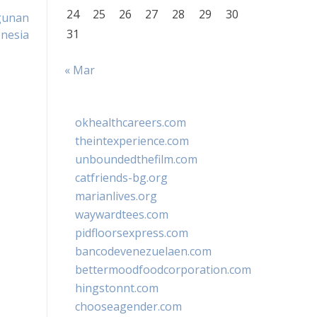
24
25
26
27
28
29
30
gunan
31
onesia
« Mar
okhealthcareers.com
theintexperience.com
unboundedthefilm.com
catfriends-bg.org
marianlives.org
waywardtees.com
pidfloorsexpress.com
bancodevenezuelaen.com
bettermoodfoodcorporation.com
hingstonnt.com
chooseagender.com