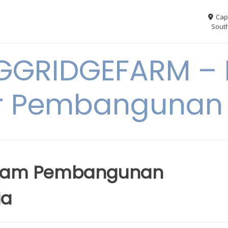
Cap
South
GGRIDGEFARM – I
r Pembangunan
dalam Pembangunan
ia