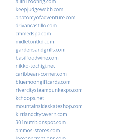
allin1roofing.com
keepjudgewebb.com
anatomyofadventure.com
drivancastillo.com
cmmedspa.com
midletontkd.com
gardensandgrills.com
basilfoodwine.com
nikko-tochigi.net
caribbean-corner.com
bluemoongiftcards.com
rivercitysteampunkexpo.com
kchoops.net
mountainsideskateshop.com
kirtlandcitytavern.com
301nutritionspot.com
ammos-stores.com
loceanecreations.com