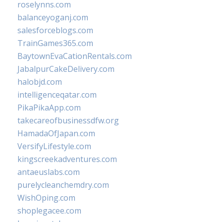
roselynns.com
balanceyoganj.com
salesforceblogs.com
TrainGames365.com
BaytownEvaCationRentals.com
JabalpurCakeDelivery.com
halobjd.com
intelligenceqatar.com
PikaPikaApp.com
takecareofbusinessdfw.org
HamadaOfJapan.com
VersifyLifestyle.com
kingscreekadventures.com
antaeuslabs.com
purelycleanchemdry.com
WishOping.com
shoplegacee.com