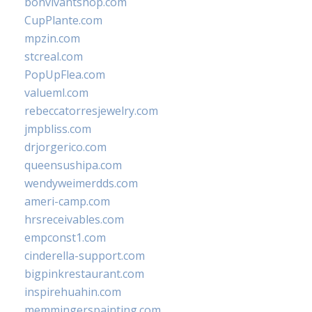
bonvivantshop.com
CupPlante.com
mpzin.com
stcreal.com
PopUpFlea.com
valueml.com
rebeccatorresjewelry.com
jmpbliss.com
drjorgerico.com
queensushipa.com
wendyweimerdds.com
ameri-camp.com
hrsreceivables.com
empconst1.com
cinderella-support.com
bigpinkrestaurant.com
inspirehuahin.com
memmingerspainting.com