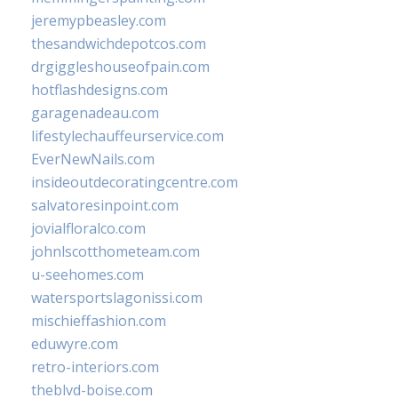
jeremypbeasley.com
thesandwichdepotcos.com
drgiggleshouseofpain.com
hotflashdesigns.com
garagenadeau.com
lifestylechauffeurservice.com
EverNewNails.com
insideoutdecoratingcentre.com
salvatoresinpoint.com
jovialfloralco.com
johnlscotthometeam.com
u-seehomes.com
watersportslagonissi.com
mischieffashion.com
eduwyre.com
retro-interiors.com
theblvd-boise.com