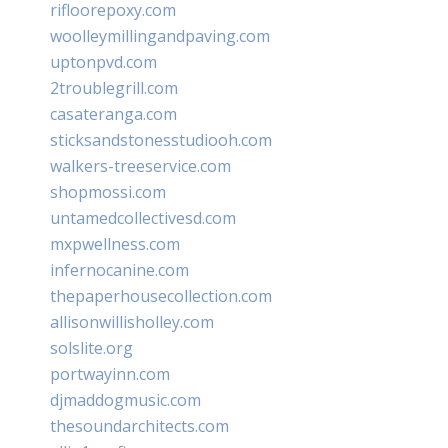
rifloorepoxy.com
woolleymillingandpaving.com
uptonpvd.com
2troublegrill.com
casateranga.com
sticksandstonesstudiooh.com
walkers-treeservice.com
shopmossi.com
untamedcollectivesd.com
mxpwellness.com
infernocanine.com
thepaperhousecollection.com
allisonwillisholley.com
solslite.org
portwayinn.com
djmaddogmusic.com
thesoundarchitects.com