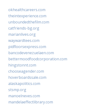
okhealthcareers.com
theintexperience.com
unboundedthefilm.com
catfriends-bg.org
marianlives.org
waywardtees.com
pidfloorsexpress.com
bancodevenezuelaen.com
bettermoodfoodcorporation.com
hingstonnt.com
chooseagender.com
hoverboardssale.com
alaskapolitics.com
stsmp.org
manoelneves.com
mandelaeffectlibrary.com