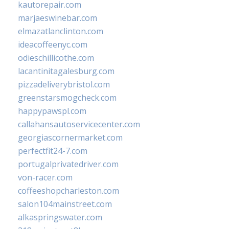
kautorepair.com
marjaeswinebar.com
elmazatlanclinton.com
ideacoffeenyc.com
odieschillicothe.com
lacantinitagalesburg.com
pizzadeliverybristol.com
greenstarsmogcheck.com
happypawspl.com
callahansautoservicecenter.com
georgiascornermarket.com
perfectfit24-7.com
portugalprivatedriver.com
von-racer.com
coffeeshopcharleston.com
salon104mainstreet.com
alkaspringswater.com