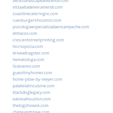
beckslandscapeandfence.com
vistaaltadelveramendi.com
coastlinecateringnc.com
cuesburgershouston.com
psicologiaespecializadaencampeche.com
dmtacos.com
crescentstreetprinting.com
hornopizza.com
driveadragster.com
hematologa.com
lizaivanov.com
guesttinyhomes.com
home-plow-by-meyer.com
palatelatincuisine.com
blackdoglegacy.com
eatvivahouston.com
thebigshowok.com
chimeandstave.com