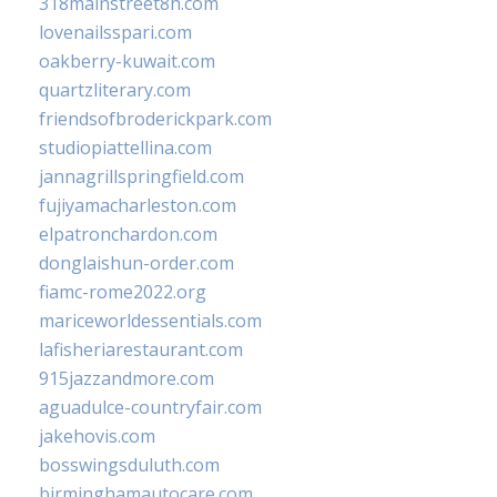
318mainstreet8h.com
lovenailsspari.com
oakberry-kuwait.com
quartzliterary.com
friendsofbroderickpark.com
studiopiattellina.com
jannagrillspringfield.com
fujiyamacharleston.com
elpatronchardon.com
donglaishun-order.com
fiamc-rome2022.org
mariceworldessentials.com
lafisheriarestaurant.com
915jazzandmore.com
aguadulce-countryfair.com
jakehovis.com
bosswingsduluth.com
birminghamautocare.com