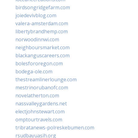
birdsongridgefarm.com
joiedevivblog.com
valera-amsterdam.com
libertybrandhemp.com
norwoodinnwi.com
neighboursmarket.com
blackanguscareers.com
bolesfororegon.com
bodega-ole.com
thestreamlinerlounge.com
mestrinorubanofc.com
novelatherton.com
nassvalleygardens.net
electjohnstewart.com
omptourtravels.com
tribratanews-polreskebumen.com
rsudbayuasih.org