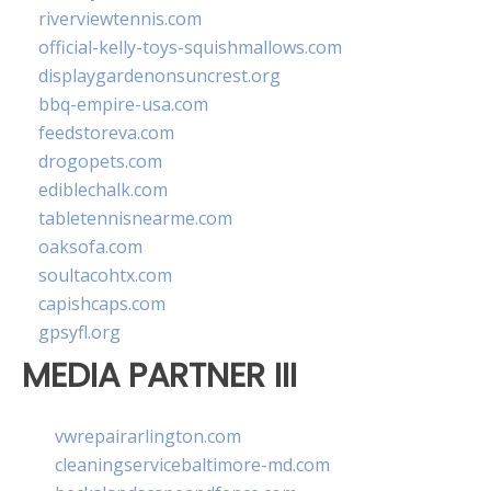
riverviewtennis.com
official-kelly-toys-squishmallows.com
displaygardenonsuncrest.org
bbq-empire-usa.com
feedstoreva.com
drogopets.com
ediblechalk.com
tabletennisnearme.com
oaksofa.com
soultacohtx.com
capishcaps.com
gpsyfl.org
MEDIA PARTNER III
vwrepairarlington.com
cleaningservicebaltimore-md.com