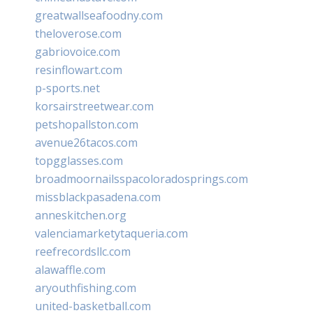
greatwallseafoodny.com
theloverose.com
gabriovoice.com
resinflowart.com
p-sports.net
korsairstreetwear.com
petshopallston.com
avenue26tacos.com
topgglasses.com
broadmoornailsspacoloradosprings.com
missblackpasadena.com
anneskitchen.org
valenciamarketytaqueria.com
reefrecordsllc.com
alawaffle.com
aryouthfishing.com
united-basketball.com