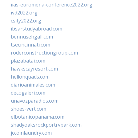
iias-euromena-conference2022.org
ivd2022.org
csity2022.org
ibsarstudyabroad.com
bennusehgall.com
tsecincinnati.com
roderconstructiongroup.com
plazabatai.com
hawkscayresort.com
hellonquads.com
diarioanimales.com
decogaleri.com
unavozparadios.com
shoes-vert.com
elbotanicopanama.com
shadyoaksrockportrvpark.com
jccoinlaundry.com