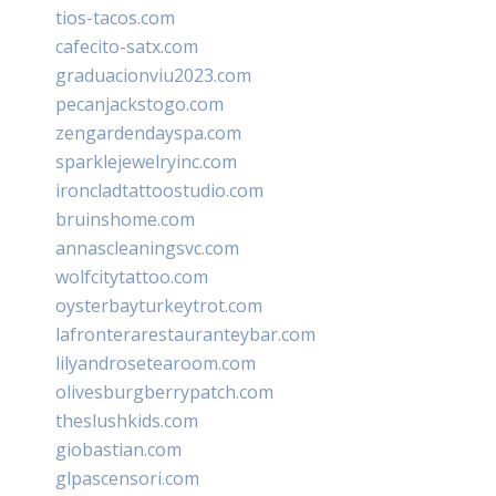
tios-tacos.com
cafecito-satx.com
graduacionviu2023.com
pecanjackstogo.com
zengardendayspa.com
sparklejewelryinc.com
ironcladtattoostudio.com
bruinshome.com
annascleaningsvc.com
wolfcitytattoo.com
oysterbayturkeytrot.com
lafronterarestauranteybar.com
lilyandrosetearoom.com
olivesburgberrypatch.com
theslushkids.com
giobastian.com
glpascensori.com