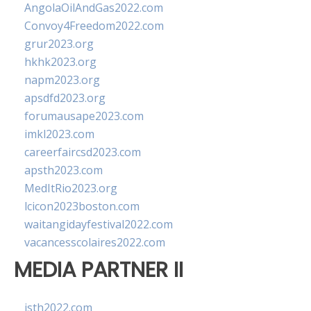
AngolaOilAndGas2022.com
Convoy4Freedom2022.com
grur2023.org
hkhk2023.org
napm2023.org
apsdfd2023.org
forumausape2023.com
imkl2023.com
careerfaircsd2023.com
apsth2023.com
MedItRio2023.org
lcicon2023boston.com
waitangidayfestival2022.com
vacancesscolaires2022.com
MEDIA PARTNER II
isth2022.com