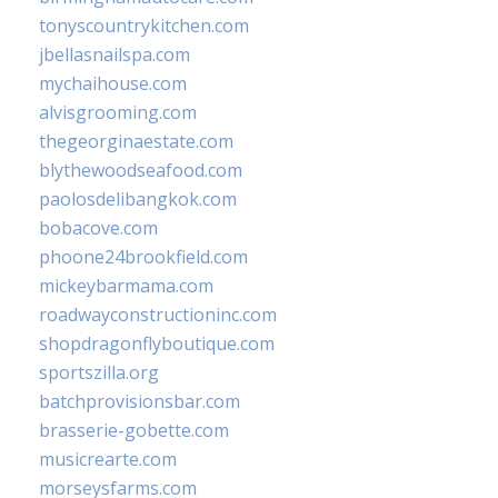
tonyscountrykitchen.com
jbellasnailspa.com
mychaihouse.com
alvisgrooming.com
thegeorginaestate.com
blythewoodseafood.com
paolosdelibangkok.com
bobacove.com
phoone24brookfield.com
mickeybarmama.com
roadwayconstructioninc.com
shopdragonflyboutique.com
sportszilla.org
batchprovisionsbar.com
brasserie-gobette.com
musicrearte.com
morseysfarms.com