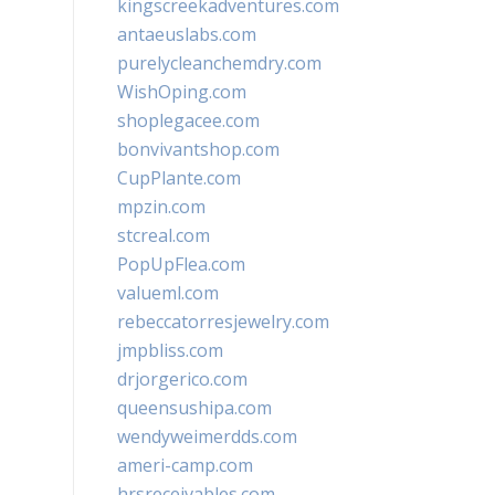
kingscreekadventures.com
antaeuslabs.com
purelycleanchemdry.com
WishOping.com
shoplegacee.com
bonvivantshop.com
CupPlante.com
mpzin.com
stcreal.com
PopUpFlea.com
valueml.com
rebeccatorresjewelry.com
jmpbliss.com
drjorgerico.com
queensushipa.com
wendyweimerdds.com
ameri-camp.com
hrsreceivables.com