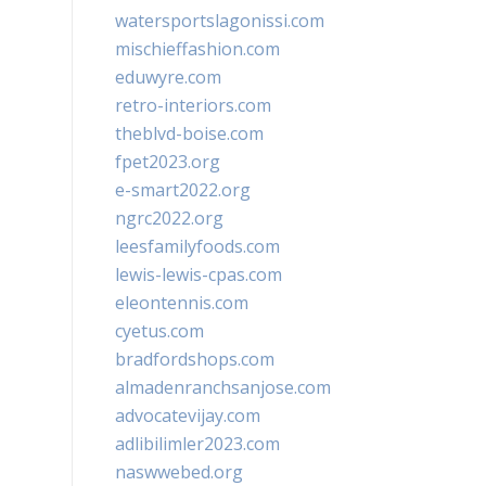
watersportslagonissi.com
mischieffashion.com
eduwyre.com
retro-interiors.com
theblvd-boise.com
fpet2023.org
e-smart2022.org
ngrc2022.org
leesfamilyfoods.com
lewis-lewis-cpas.com
eleontennis.com
cyetus.com
bradfordshops.com
almadenranchsanjose.com
advocatevijay.com
adlibilimler2023.com
naswwebed.org