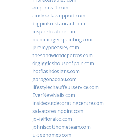
empconst1.com
cinderella-support.com
bigpinkrestaurant.com
inspirehuahin.com
memmingerspainting.com
jeremypbeasley.com
thesandwichdepotcos.com
drgiggleshouseofpain.com
hotflashdesigns.com
garagenadeau.com
lifestylechauffeurservice.com
EverNewNails.com
insideoutdecoratingcentre.com
salvatoresinpoint.com
jovialfloralco.com
johnlscotthometeam.com
u-seehomes.com