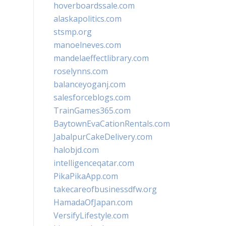
hoverboardssale.com
alaskapolitics.com
stsmp.org
manoelneves.com
mandelaeffectlibrary.com
roselynns.com
balanceyoganj.com
salesforceblogs.com
TrainGames365.com
BaytownEvaCationRentals.com
JabalpurCakeDelivery.com
halobjd.com
intelligenceqatar.com
PikaPikaApp.com
takecareofbusinessdfw.org
HamadaOfJapan.com
VersifyLifestyle.com