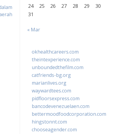
24
25
26
27
28
29
30
 dalam
aerah
31
« Mar
okhealthcareers.com
theintexperience.com
unboundedthefilm.com
catfriends-bg.org
marianlives.org
waywardtees.com
pidfloorsexpress.com
bancodevenezuelaen.com
bettermoodfoodcorporation.com
hingstonnt.com
chooseagender.com