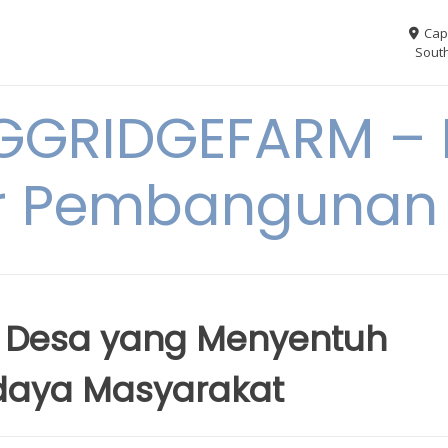
Cap
South
GGRIDGEFARM – I
r Pembangunan
 Desa yang Menyentuh
udaya Masyarakat