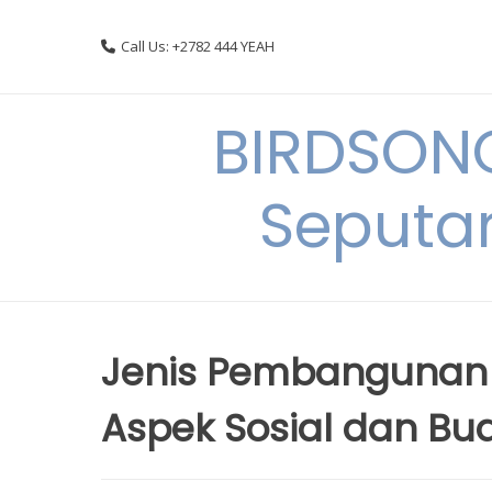
Skip
to
Call Us: +2782 444 YEAH
content
BIRDSON
Seputa
Jenis Pembangunan
Aspek Sosial dan B