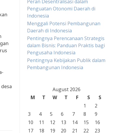
Peran Desentralisasi dalam
Penguatan Otonomi Daerah di
akan
Indonesia
Menggali Potensi Pembangunan
Daerah di Indonesia
h
Pentingnya Perencanaan Strategis
ngan
dalam Bisnis: Panduan Praktis bagi
rus
Pengusaha Indonesia
Pentingnya Kebijakan Publik dalam
Pembangunan Indonesia
a-
 desa
August 2026
M
T
W
T
F
S
S
1
2
3
4
5
6
7
8
9
10
11
12
13
14
15
16
17
18
19
20
21
22
23