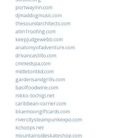
portwayinn.com
djmaddogmusic.com
thesoundarchitects.com
allin1roofing.com
keepjudgewebb.com
anatomyofadventure.com
drivancastillo.com
cmmedspa.com
midletontkd.com
gardensandgrills.com
basilfoodwine.com
nikko-tochigi.net
caribbean-corner.com
bluemoongiftcards.com
rivercitysteampunkexpo.com
kchoops.net
mountainsideskateshop.com