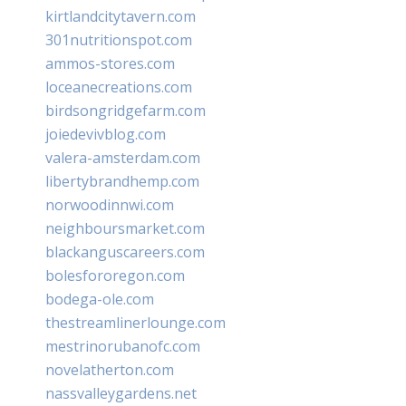
kirtlandcitytavern.com
301nutritionspot.com
ammos-stores.com
loceanecreations.com
birdsongridgefarm.com
joiedevivblog.com
valera-amsterdam.com
libertybrandhemp.com
norwoodinnwi.com
neighboursmarket.com
blackanguscareers.com
bolesfororegon.com
bodega-ole.com
thestreamlinerlounge.com
mestrinorubanofc.com
novelatherton.com
nassvalleygardens.net