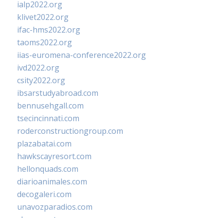
ialp2022.org
klivet2022.org
ifac-hms2022.org
taoms2022.org
iias-euromena-conference2022.org
ivd2022.org
csity2022.org
ibsarstudyabroad.com
bennusehgall.com
tsecincinnati.com
roderconstructiongroup.com
plazabatai.com
hawkscayresort.com
hellonquads.com
diarioanimales.com
decogaleri.com
unavozparadios.com