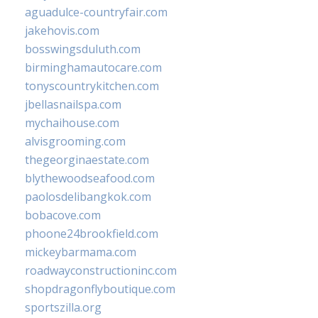
aguadulce-countryfair.com
jakehovis.com
bosswingsduluth.com
birminghamautocare.com
tonyscountrykitchen.com
jbellasnailspa.com
mychaihouse.com
alvisgrooming.com
thegeorginaestate.com
blythewoodseafood.com
paolosdelibangkok.com
bobacove.com
phoone24brookfield.com
mickeybarmama.com
roadwayconstructioninc.com
shopdragonflyboutique.com
sportszilla.org