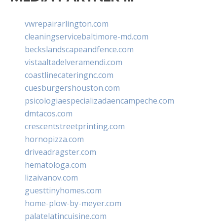
vwrepairarlington.com
cleaningservicebaltimore-md.com
beckslandscapeandfence.com
vistaaltadelveramendi.com
coastlinecateringnc.com
cuesburgershouston.com
psicologiaespecializadaencampeche.com
dmtacos.com
crescentstreetprinting.com
hornopizza.com
driveadragster.com
hematologa.com
lizaivanov.com
guesttinyhomes.com
home-plow-by-meyer.com
palatelatincuisine.com