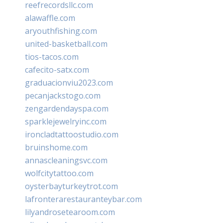
reefrecordsllc.com
alawaffle.com
aryouthfishing.com
united-basketball.com
tios-tacos.com
cafecito-satx.com
graduacionviu2023.com
pecanjackstogo.com
zengardendayspa.com
sparklejewelryinc.com
ironcladtattoostudio.com
bruinshome.com
annascleaningsvc.com
wolfcitytattoo.com
oysterbayturkeytrot.com
lafronterarestauranteybar.com
lilyandrosetearoom.com