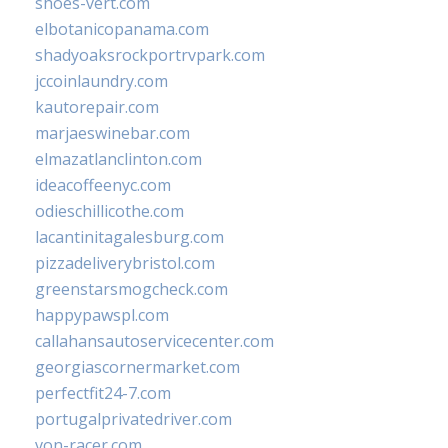
shoes-vert.com
elbotanicopanama.com
shadyoaksrockportrvpark.com
jccoinlaundry.com
kautorepair.com
marjaeswinebar.com
elmazatlanclinton.com
ideacoffeenyc.com
odieschillicothe.com
lacantinitagalesburg.com
pizzadeliverybristol.com
greenstarsmogcheck.com
happypawspl.com
callahansautoservicecenter.com
georgiascornermarket.com
perfectfit24-7.com
portugalprivatedriver.com
von-racer.com