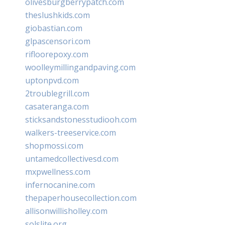
olivesburgberrypatch.com
theslushkids.com
giobastian.com
glpascensori.com
rifloorepoxy.com
woolleymillingandpaving.com
uptonpvd.com
2troublegrill.com
casateranga.com
sticksandstonesstudiooh.com
walkers-treeservice.com
shopmossi.com
untamedcollectivesd.com
mxpwellness.com
infernocanine.com
thepaperhousecollection.com
allisonwillisholley.com
solslite.org