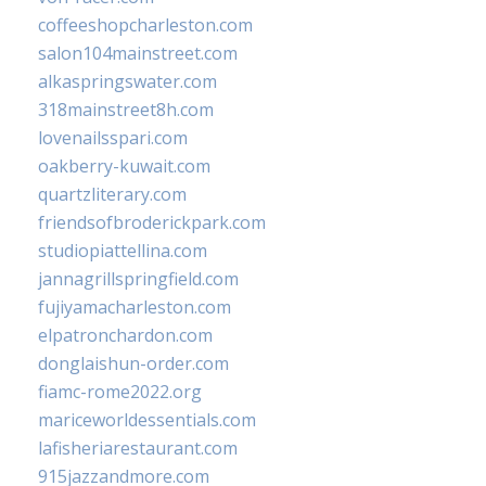
coffeeshopcharleston.com
salon104mainstreet.com
alkaspringswater.com
318mainstreet8h.com
lovenailsspari.com
oakberry-kuwait.com
quartzliterary.com
friendsofbroderickpark.com
studiopiattellina.com
jannagrillspringfield.com
fujiyamacharleston.com
elpatronchardon.com
donglaishun-order.com
fiamc-rome2022.org
mariceworldessentials.com
lafisheriarestaurant.com
915jazzandmore.com