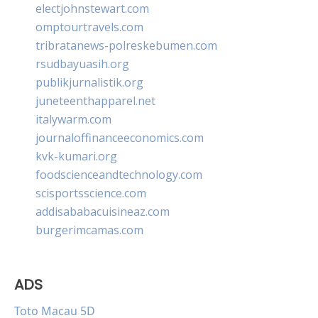
electjohnstewart.com
omptourtravels.com
tribratanews-polreskebumen.com
rsudbayuasih.org
publikjurnalistik.org
juneteenthapparel.net
italywarm.com
journaloffinanceeconomics.com
kvk-kumari.org
foodscienceandtechnology.com
scisportsscience.com
addisababacuisineaz.com
burgerimcamas.com
ADS
Toto Macau 5D