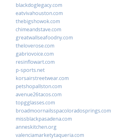
blackdoglegacy.com
eatvivahouston.com
thebigshowok.com
chimeandstave.com
greatwallseafoodny.com
theloverose.com
gabriovoice.com
resinflowart.com
p-sports.net
korsairstreetwear.com
petshopallston.com
avenue26tacos.com
topgglasses.com
broadmoornailsspacoloradosprings.com
missblackpasadena.com
anneskitchen.org
valenciamarketytaqueria.com