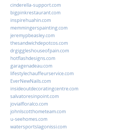
cinderella-support.com
bigpinkrestaurant.com
inspirehuahin.com
memmingerspainting.com
jeremypbeasley.com
thesandwichdepotcos.com
drgiggleshouseofpain.com
hotflashdesigns.com
garagenadeau.com
lifestylechauffeurservice.com
EverNewNails.com
insideoutdecoratingcentre.com
salvatoresinpoint.com
jovialfloralco.com
johnlscotthometeam.com
u-seehomes.com
watersportslagonissi.com