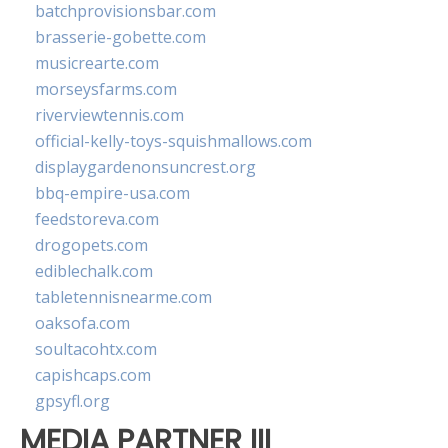
batchprovisionsbar.com
brasserie-gobette.com
musicrearte.com
morseysfarms.com
riverviewtennis.com
official-kelly-toys-squishmallows.com
displaygardenonsuncrest.org
bbq-empire-usa.com
feedstoreva.com
drogopets.com
ediblechalk.com
tabletennisnearme.com
oaksofa.com
soultacohtx.com
capishcaps.com
gpsyfl.org
MEDIA PARTNER III