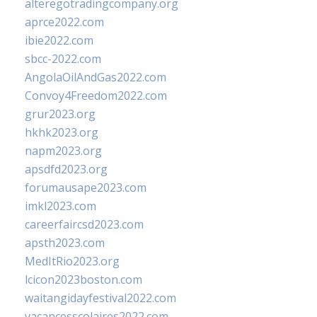
alteregotradingcompany.org
aprce2022.com
ibie2022.com
sbcc-2022.com
AngolaOilAndGas2022.com
Convoy4Freedom2022.com
grur2023.org
hkhk2023.org
napm2023.org
apsdfd2023.org
forumausape2023.com
imkl2023.com
careerfaircsd2023.com
apsth2023.com
MedItRio2023.org
lcicon2023boston.com
waitangidayfestival2022.com
vacancesscolaires2022.com