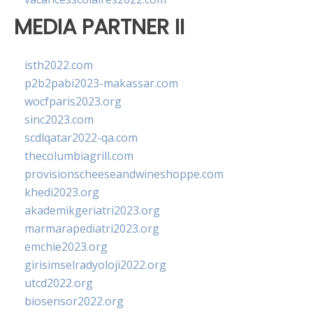
MEDIA PARTNER II
isth2022.com
p2b2pabi2023-makassar.com
wocfparis2023.org
sinc2023.com
scdlqatar2022-qa.com
thecolumbiagrill.com
provisionscheeseandwineshoppe.com
khedi2023.org
akademikgeriatri2023.org
marmarapediatri2023.org
emchie2023.org
girisimselradyoloji2022.org
utcd2022.org
biosensor2022.org