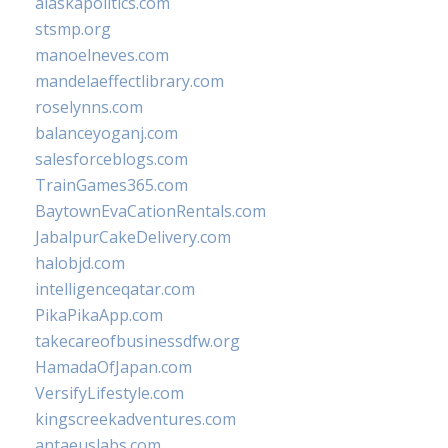
alaskapolitics.com
stsmp.org
manoelneves.com
mandelaeffectlibrary.com
roselynns.com
balanceyoganj.com
salesforceblogs.com
TrainGames365.com
BaytownEvaCationRentals.com
JabalpurCakeDelivery.com
halobjd.com
intelligenceqatar.com
PikaPikaApp.com
takecareofbusinessdfw.org
HamadaOfJapan.com
VersifyLifestyle.com
kingscreekadventures.com
antaeuslabs.com