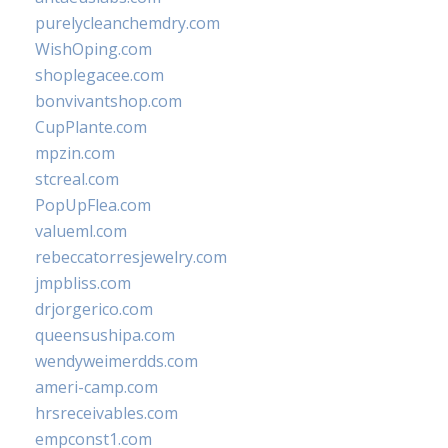
purelycleanchemdry.com
WishOping.com
shoplegacee.com
bonvivantshop.com
CupPlante.com
mpzin.com
stcreal.com
PopUpFlea.com
valueml.com
rebeccatorresjewelry.com
jmpbliss.com
drjorgerico.com
queensushipa.com
wendyweimerdds.com
ameri-camp.com
hrsreceivables.com
empconst1.com