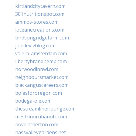
kirtlandcitytavern.com
301nutritionspot.com
ammos-stores.com
loceanecreations.com
birdsongridgefarm.com
joiedevivblog.com
valera-amsterdam.com
libertybrandhemp.com
norwoodinnwi.com
neighboursmarket.com
blackanguscareers.com
bolesfororegon.com
bodega-ole.com
thestreamlinerlounge.com
mestrinorubanofc.com
novelatherton.com
nassvalleygardens.net