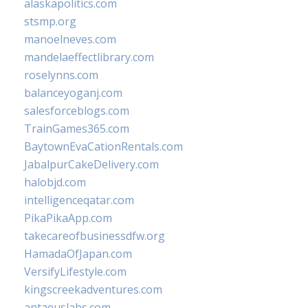
alaskapolitics.com
stsmp.org
manoelneves.com
mandelaeffectlibrary.com
roselynns.com
balanceyoganj.com
salesforceblogs.com
TrainGames365.com
BaytownEvaCationRentals.com
JabalpurCakeDelivery.com
halobjd.com
intelligenceqatar.com
PikaPikaApp.com
takecareofbusinessdfw.org
HamadaOfJapan.com
VersifyLifestyle.com
kingscreekadventures.com
antaeuslabs.com