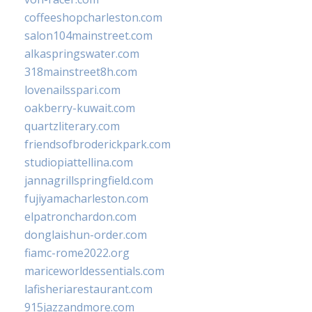
coffeeshopcharleston.com
salon104mainstreet.com
alkaspringswater.com
318mainstreet8h.com
lovenailsspari.com
oakberry-kuwait.com
quartzliterary.com
friendsofbroderickpark.com
studiopiattellina.com
jannagrillspringfield.com
fujiyamacharleston.com
elpatronchardon.com
donglaishun-order.com
fiamc-rome2022.org
mariceworldessentials.com
lafisheriarestaurant.com
915jazzandmore.com