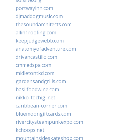
portwayinn.com
djmaddogmusic.com
thesoundarchitects.com
allin1roofing.com
keepjudgewebb.com
anatomyofadventure.com
drivancastillo.com
cmmedspa.com
midletontkd.com
gardensandgrills.com
basilfoodwine.com
nikko-tochigi.net
caribbean-corner.com
bluemoongiftcards.com
rivercitysteampunkexpo.com
kchoops.net
mountainsideskateshop.com