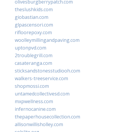
olivesburgberrypatch.com
theslushkids.com
giobastian.com
glpascensori.com
rifloorepoxy.com
woolleymillingandpaving.com
uptonpvd.com
2troublegrill.com
casateranga.com
sticksandstonesstudiooh.com
walkers-treeservice.com
shopmossi.com
untamedcollectivesd.com
mxpwellness.com
infernocanine.com
thepaperhousecollection.com
allisonwillisholley.com
solslite.org