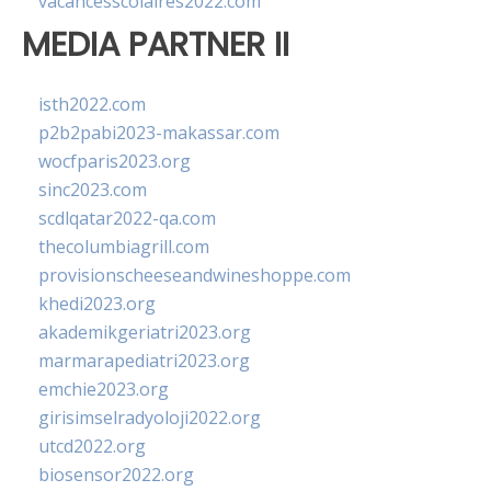
vacancesscolaires2022.com
MEDIA PARTNER II
isth2022.com
p2b2pabi2023-makassar.com
wocfparis2023.org
sinc2023.com
scdlqatar2022-qa.com
thecolumbiagrill.com
provisionscheeseandwineshoppe.com
khedi2023.org
akademikgeriatri2023.org
marmarapediatri2023.org
emchie2023.org
girisimselradyoloji2022.org
utcd2022.org
biosensor2022.org