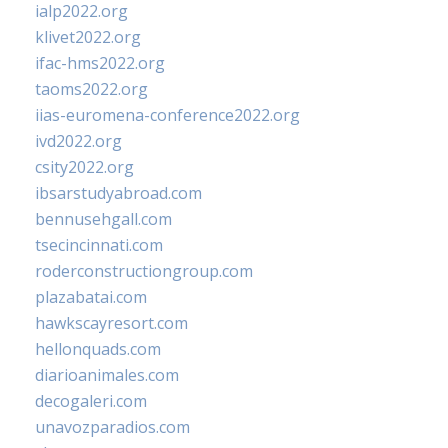
ialp2022.org
klivet2022.org
ifac-hms2022.org
taoms2022.org
iias-euromena-conference2022.org
ivd2022.org
csity2022.org
ibsarstudyabroad.com
bennusehgall.com
tsecincinnati.com
roderconstructiongroup.com
plazabatai.com
hawkscayresort.com
hellonquads.com
diarioanimales.com
decogaleri.com
unavozparadios.com