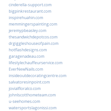
cinderella-support.com
bigpinkrestaurant.com
inspirehuahin.com
memmingerspainting.com
jeremypbeasley.com
thesandwichdepotcos.com
drgiggleshouseofpain.com
hotflashdesigns.com
garagenadeau.com
lifestylechauffeurservice.com
EverNewNails.com
insideoutdecoratingcentre.com
salvatoresinpoint.com
jovialfloralco.com
johnlscotthometeam.com
u-seehomes.com
watersportslagonissi.com