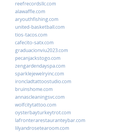
reefrecordsllc.com
alawaffle.com
aryouthfishing.com
united-basketball.com
tios-tacos.com
cafecito-satx.com
graduacionviu2023.com
pecanjackstogo.com
zengardendayspa.com
sparklejewelryinc.com
ironcladtattoostudio.com
bruinshome.com
annascleaningsvc.com
wolfcitytattoo.com
oysterbayturkeytrot.com
lafronterarestauranteybar.com
lilyandrosetearoom.com