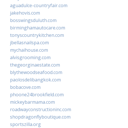
aguadulce-countryfair.com
jakehovis.com
bosswingsduluth.com
birminghamautocare.com
tonyscountrykitchen.com
jbellasnailspa.com
mychaihouse.com
alvisgrooming.com
thegeorginaestate.com
blythewoodseafood.com
paolosdelibangkok.com
bobacove.com
phoone24brookfield.com
mickeybarmama.com
roadwayconstructioninc.com
shopdragonflyboutique.com
sportszilla.org