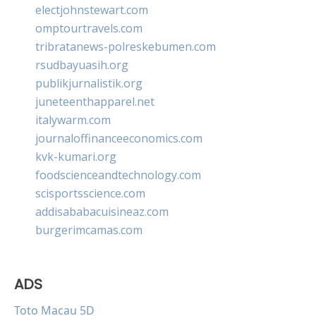
electjohnstewart.com
omptourtravels.com
tribratanews-polreskebumen.com
rsudbayuasih.org
publikjurnalistik.org
juneteenthapparel.net
italywarm.com
journaloffinanceeconomics.com
kvk-kumari.org
foodscienceandtechnology.com
scisportsscience.com
addisababacuisineaz.com
burgerimcamas.com
ADS
Toto Macau 5D