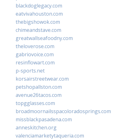
blackdoglegacy.com
eatvivahouston.com
thebigshowok.com
chimeandstave.com
greatwallseafoodny.com
theloverose.com
gabriovoice.com
resinflowart.com
p-sports.net
korsairstreetwear.com
petshopallston.com
avenue26tacos.com
topgglasses.com
broadmoornailsspacoloradosprings.com
missblackpasadena.com
anneskitchen.org
valenciamarketytaqueria.com