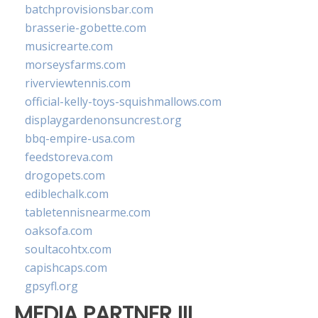
batchprovisionsbar.com
brasserie-gobette.com
musicrearte.com
morseysfarms.com
riverviewtennis.com
official-kelly-toys-squishmallows.com
displaygardenonsuncrest.org
bbq-empire-usa.com
feedstoreva.com
drogopets.com
ediblechalk.com
tabletennisnearme.com
oaksofa.com
soultacohtx.com
capishcaps.com
gpsyfl.org
MEDIA PARTNER III