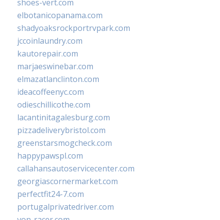
shoes-vert.com
elbotanicopanama.com
shadyoaksrockportrvpark.com
jccoinlaundry.com
kautorepair.com
marjaeswinebar.com
elmazatlanclinton.com
ideacoffeenyc.com
odieschillicothe.com
lacantinitagalesburg.com
pizzadeliverybristol.com
greenstarsmogcheck.com
happypawspl.com
callahansautoservicecenter.com
georgiascornermarket.com
perfectfit24-7.com
portugalprivatedriver.com
von-racer.com