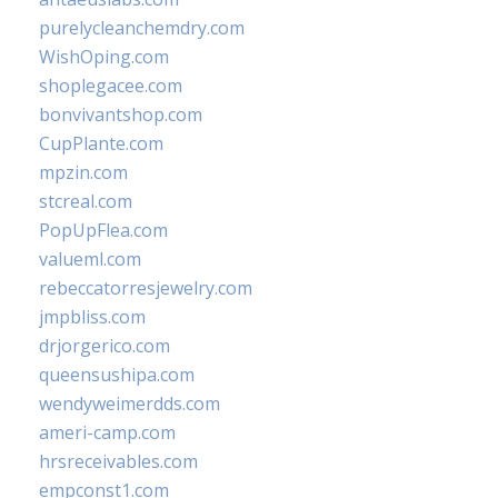
purelycleanchemdry.com
WishOping.com
shoplegacee.com
bonvivantshop.com
CupPlante.com
mpzin.com
stcreal.com
PopUpFlea.com
valueml.com
rebeccatorresjewelry.com
jmpbliss.com
drjorgerico.com
queensushipa.com
wendyweimerdds.com
ameri-camp.com
hrsreceivables.com
empconst1.com