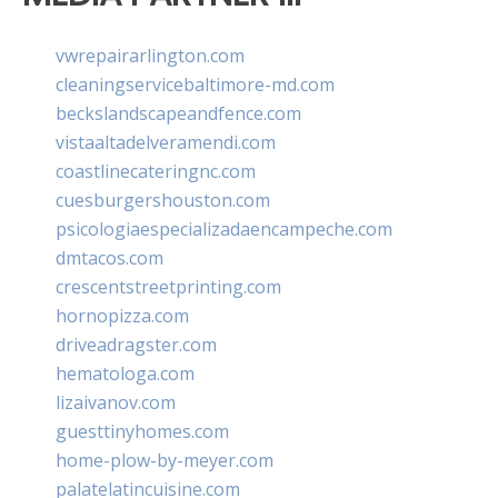
vwrepairarlington.com
cleaningservicebaltimore-md.com
beckslandscapeandfence.com
vistaaltadelveramendi.com
coastlinecateringnc.com
cuesburgershouston.com
psicologiaespecializadaencampeche.com
dmtacos.com
crescentstreetprinting.com
hornopizza.com
driveadragster.com
hematologa.com
lizaivanov.com
guesttinyhomes.com
home-plow-by-meyer.com
palatelatincuisine.com