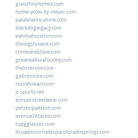
guesttinyhomes.com
home-plow-by-meyer.com
palatelatincuisine.com
blackdoglegacy.com
eatvivahouston.com
thebigshowok.com
chimeandstave.com
greatwallseafoodny.com
theloverose.com
gabriovoice.com
resinflowart.com
p-sports.net
korsairstreetwear.com
petshopallston.com
avenue26tacos.com
topgglasses.com
broadmoornailsspacoloradosprings.com