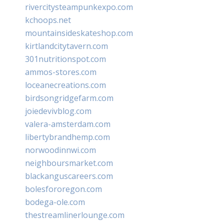
rivercitysteampunkexpo.com
kchoops.net
mountainsideskateshop.com
kirtlandcitytavern.com
301nutritionspot.com
ammos-stores.com
loceanecreations.com
birdsongridgefarm.com
joiedevivblog.com
valera-amsterdam.com
libertybrandhemp.com
norwoodinnwi.com
neighboursmarket.com
blackanguscareers.com
bolesfororegon.com
bodega-ole.com
thestreamlinerlounge.com