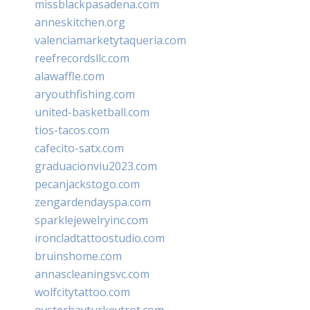
missblackpasadena.com
anneskitchen.org
valenciamarketytaqueria.com
reefrecordsllc.com
alawaffle.com
aryouthfishing.com
united-basketball.com
tios-tacos.com
cafecito-satx.com
graduacionviu2023.com
pecanjackstogo.com
zengardendayspa.com
sparklejewelryinc.com
ironcladtattoostudio.com
bruinshome.com
annascleaningsvc.com
wolfcitytattoo.com
oysterbayturkeytrot.com