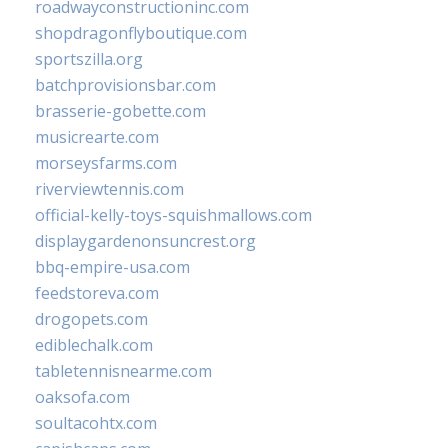
roadwayconstructioninc.com
shopdragonflyboutique.com
sportszilla.org
batchprovisionsbar.com
brasserie-gobette.com
musicrearte.com
morseysfarms.com
riverviewtennis.com
official-kelly-toys-squishmallows.com
displaygardenonsuncrest.org
bbq-empire-usa.com
feedstoreva.com
drogopets.com
ediblechalk.com
tabletennisnearme.com
oaksofa.com
soultacohtx.com