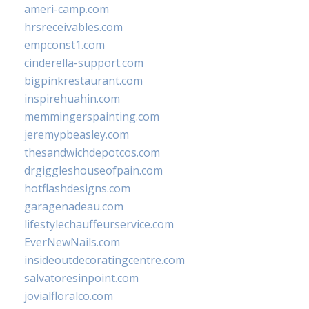
ameri-camp.com
hrsreceivables.com
empconst1.com
cinderella-support.com
bigpinkrestaurant.com
inspirehuahin.com
memmingerspainting.com
jeremypbeasley.com
thesandwichdepotcos.com
drgiggleshouseofpain.com
hotflashdesigns.com
garagenadeau.com
lifestylechauffeurservice.com
EverNewNails.com
insideoutdecoratingcentre.com
salvatoresinpoint.com
jovialfloralco.com