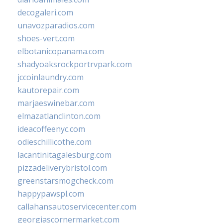
decogaleri.com
unavozparadios.com
shoes-vert.com
elbotanicopanama.com
shadyoaksrockportrvpark.com
jccoinlaundry.com
kautorepair.com
marjaeswinebar.com
elmazatlanclinton.com
ideacoffeenyc.com
odieschillicothe.com
lacantinitagalesburg.com
pizzadeliverybristol.com
greenstarsmogcheck.com
happypawspl.com
callahansautoservicecenter.com
georgiascornermarket.com