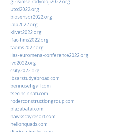
girisimselradyoloji2022.org
utcd2022.org
biosensor2022.org
ialp2022.org
klivet2022.org
ifac-hms2022.org
taoms2022.org
iias-euromena-conference2022.org
ivd2022.org
csity2022.org
ibsarstudyabroad.com
bennusehgall.com
tsecincinnati.com
roderconstructiongroup.com
plazabatai.com
hawkscayresort.com
hellonquads.com
diarioanimales.com