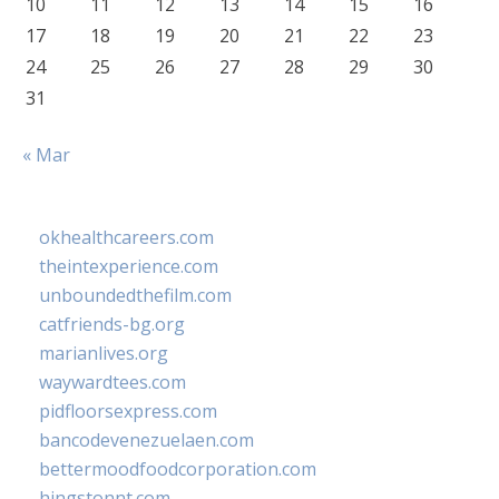
10
11
12
13
14
15
16
17
18
19
20
21
22
23
24
25
26
27
28
29
30
31
« Mar
okhealthcareers.com
theintexperience.com
unboundedthefilm.com
catfriends-bg.org
marianlives.org
waywardtees.com
pidfloorsexpress.com
bancodevenezuelaen.com
bettermoodfoodcorporation.com
hingstonnt.com