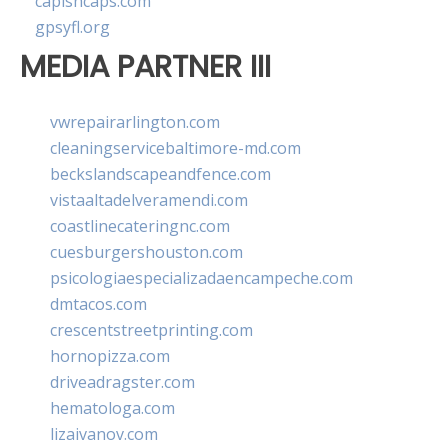
capishcaps.com
gpsyfl.org
MEDIA PARTNER III
vwrepairarlington.com
cleaningservicebaltimore-md.com
beckslandscapeandfence.com
vistaaltadelveramendi.com
coastlinecateringnc.com
cuesburgershouston.com
psicologiaespecializadaencampeche.com
dmtacos.com
crescentstreetprinting.com
hornopizza.com
driveadragster.com
hematologa.com
lizaivanov.com