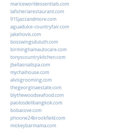
mariceworldessentials.com
lafisheriarestaurant.com
915jazzandmore.com
aguadulce-countryfair.com
jakehovis.com
bosswingsduluth.com
birminghamautocare.com
tonyscountrykitchen.com
jbellasnailspa.com
mychaihouse.com
alvisgrooming.com
thegeorginaestate.com
blythewoodseafood.com
paolosdelibangkok.com
bobacove.com
phoone24brookfield.com
mickeybarmama.com