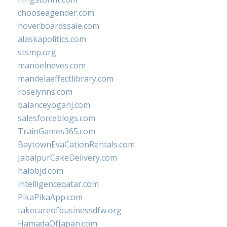
chooseagender.com
hoverboardssale.com
alaskapolitics.com
stsmp.org
manoelneves.com
mandelaeffectlibrary.com
roselynns.com
balanceyoganj.com
salesforceblogs.com
TrainGames365.com
BaytownEvaCationRentals.com
JabalpurCakeDelivery.com
halobjd.com
intelligenceqatar.com
PikaPikaApp.com
takecareofbusinessdfw.org
HamadaOfJapan.com