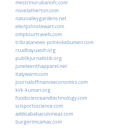
mestrinorubanofc.com
novelatherton.com
nassvalleygardens.net
electjohnstewart.com
omptourtravels.com
tribratanews-polreskebumen.com
rsudbayuasih.org
publikjurnalistik.org
juneteenthapparel.net
italywarm.com
journaloffinanceeconomics.com
kvk-kumari.org
foodscienceandtechnology.com
scisportsscience.com
addisababacuisineaz.com
burgerimcamas.com