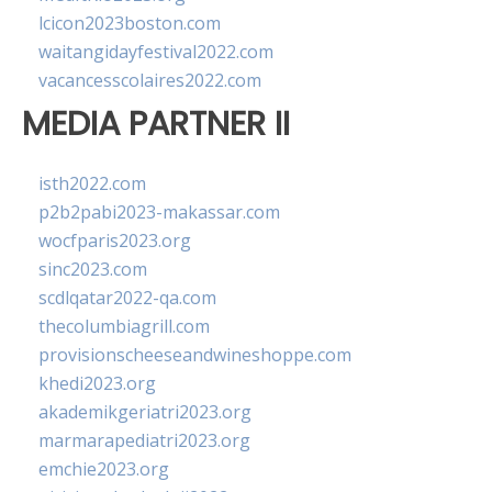
lcicon2023boston.com
waitangidayfestival2022.com
vacancesscolaires2022.com
MEDIA PARTNER II
isth2022.com
p2b2pabi2023-makassar.com
wocfparis2023.org
sinc2023.com
scdlqatar2022-qa.com
thecolumbiagrill.com
provisionscheeseandwineshoppe.com
khedi2023.org
akademikgeriatri2023.org
marmarapediatri2023.org
emchie2023.org