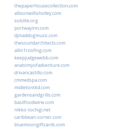
thepaperhousecollection.com
allisonwillisholley.com
solslite.org
portwayinn.com
djmaddogmusic.com
thesoundarchitects.com
allin1roofing.com
keepjudgewebb.com
anatomyofadventure.com
drivancastillo.com
cmmedspa.com
midletontkd.com
gardensandgrills.com
basilfoodwine.com
nikko-tochigi.net
caribbean-corner.com
bluemoongiftcards.com