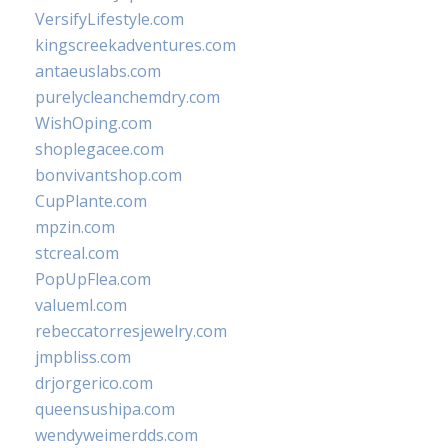
VersifyLifestyle.com
kingscreekadventures.com
antaeuslabs.com
purelycleanchemdry.com
WishOping.com
shoplegacee.com
bonvivantshop.com
CupPlante.com
mpzin.com
stcreal.com
PopUpFlea.com
valueml.com
rebeccatorresjewelry.com
jmpbliss.com
drjorgerico.com
queensushipa.com
wendyweimerdds.com