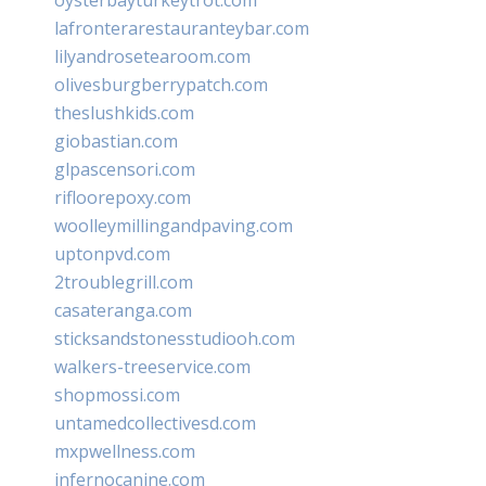
lafronterarestauranteybar.com
lilyandrosetearoom.com
olivesburgberrypatch.com
theslushkids.com
giobastian.com
glpascensori.com
rifloorepoxy.com
woolleymillingandpaving.com
uptonpvd.com
2troublegrill.com
casateranga.com
sticksandstonesstudiooh.com
walkers-treeservice.com
shopmossi.com
untamedcollectivesd.com
mxpwellness.com
infernocanine.com