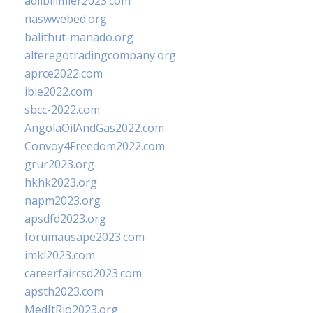
adlibilimler2023.com
naswwebed.org
balithut-manado.org
alteregotradingcompany.org
aprce2022.com
ibie2022.com
sbcc-2022.com
AngolaOilAndGas2022.com
Convoy4Freedom2022.com
grur2023.org
hkhk2023.org
napm2023.org
apsdfd2023.org
forumausape2023.com
imkl2023.com
careerfaircsd2023.com
apsth2023.com
MedItRio2023.org