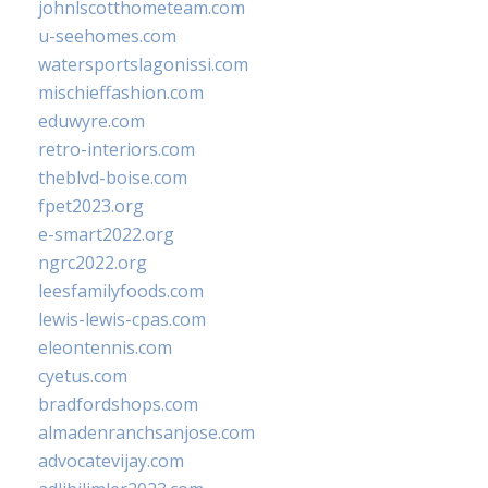
johnlscotthometeam.com
u-seehomes.com
watersportslagonissi.com
mischieffashion.com
eduwyre.com
retro-interiors.com
theblvd-boise.com
fpet2023.org
e-smart2022.org
ngrc2022.org
leesfamilyfoods.com
lewis-lewis-cpas.com
eleontennis.com
cyetus.com
bradfordshops.com
almadenranchsanjose.com
advocatevijay.com