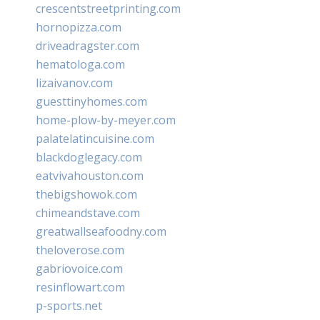
crescentstreetprinting.com
hornopizza.com
driveadragster.com
hematologa.com
lizaivanov.com
guesttinyhomes.com
home-plow-by-meyer.com
palatelatincuisine.com
blackdoglegacy.com
eatvivahouston.com
thebigshowok.com
chimeandstave.com
greatwallseafoodny.com
theloverose.com
gabriovoice.com
resinflowart.com
p-sports.net