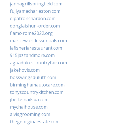
jannagrillspringfield.com
fujiyamacharleston.com
elpatronchardon.com
donglaishun-order.com
fiamc-rome2022.org
mariceworldessentials.com
lafisheriarestaurant.com
915jazzandmore.com
aguadulce-countryfair.com
jakehovis.com
bosswingsduluth.com
birminghamautocare.com
tonyscountrykitchen.com
jbellasnailspa.com
mychaihouse.com
alvisgrooming.com
thegeorginaestate.com