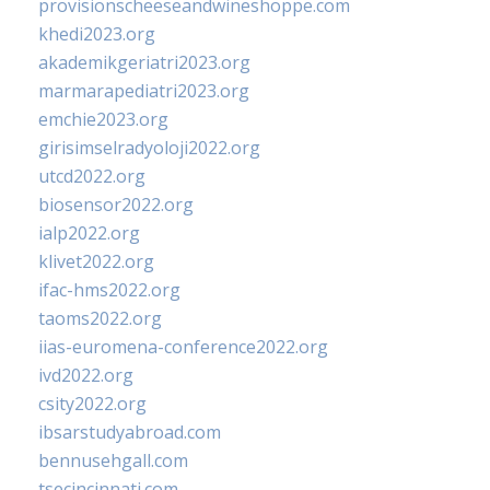
provisionscheeseandwineshoppe.com
khedi2023.org
akademikgeriatri2023.org
marmarapediatri2023.org
emchie2023.org
girisimselradyoloji2022.org
utcd2022.org
biosensor2022.org
ialp2022.org
klivet2022.org
ifac-hms2022.org
taoms2022.org
iias-euromena-conference2022.org
ivd2022.org
csity2022.org
ibsarstudyabroad.com
bennusehgall.com
tsecincinnati.com