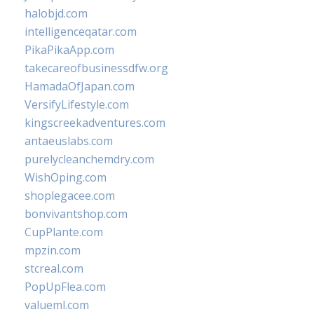
halobjd.com
intelligenceqatar.com
PikaPikaApp.com
takecareofbusinessdfw.org
HamadaOfJapan.com
VersifyLifestyle.com
kingscreekadventures.com
antaeuslabs.com
purelycleanchemdry.com
WishOping.com
shoplegacee.com
bonvivantshop.com
CupPlante.com
mpzin.com
stcreal.com
PopUpFlea.com
valueml.com