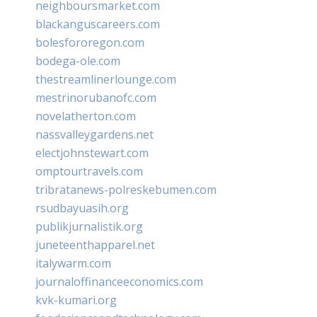
neighboursmarket.com
blackanguscareers.com
bolesfororegon.com
bodega-ole.com
thestreamlinerlounge.com
mestrinorubanofc.com
novelatherton.com
nassvalleygardens.net
electjohnstewart.com
omptourtravels.com
tribratanews-polreskebumen.com
rsudbayuasih.org
publikjurnalistik.org
juneteenthapparel.net
italywarm.com
journaloffinanceeconomics.com
kvk-kumari.org