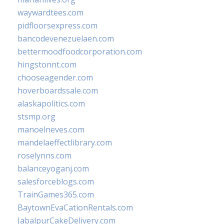
waywardtees.com
pidfloorsexpress.com
bancodevenezuelaen.com
bettermoodfoodcorporation.com
hingstonnt.com
chooseagender.com
hoverboardssale.com
alaskapolitics.com
stsmp.org
manoelneves.com
mandelaeffectlibrary.com
roselynns.com
balanceyoganj.com
salesforceblogs.com
TrainGames365.com
BaytownEvaCationRentals.com
JabalpurCakeDelivery.com