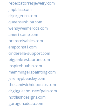
rebeccatorresjewelry.com
jmpbliss.com
drjorgerico.com
queensushipa.com
wendyweimerdds.com
ameri-camp.com
hrsreceivables.com
empconst1.com
cinderella-support.com
bigpinkrestaurant.com
inspirehuahin.com
memmingerspainting.com
jeremypbeasley.com
thesandwichdepotcos.com
drgiggleshouseofpain.com
hotflashdesigns.com
garagenadeau.com