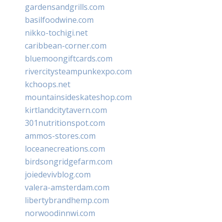
gardensandgrills.com
basilfoodwine.com
nikko-tochigi.net
caribbean-corner.com
bluemoongiftcards.com
rivercitysteampunkexpo.com
kchoops.net
mountainsideskateshop.com
kirtlandcitytavern.com
301nutritionspot.com
ammos-stores.com
loceanecreations.com
birdsongridgefarm.com
joiedevivblog.com
valera-amsterdam.com
libertybrandhemp.com
norwoodinnwi.com