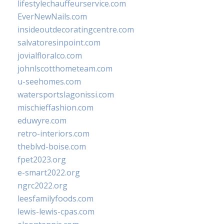
lifestylechauffeurservice.com
EverNewNails.com
insideoutdecoratingcentre.com
salvatoresinpoint.com
jovialfloralco.com
johnlscotthometeam.com
u-seehomes.com
watersportslagonissi.com
mischieffashion.com
eduwyre.com
retro-interiors.com
theblvd-boise.com
fpet2023.org
e-smart2022.org
ngrc2022.org
leesfamilyfoods.com
lewis-lewis-cpas.com