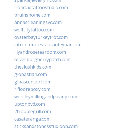
ironcladtattoostudio.com
bruinshome.com
annascleaningsvc.com
wolfcitytattoo.com
oysterbayturkeytrot.com
lafronterarestauranteybar.com
lilyandrosetearoom.com
olivesburgberrypatch.com
theslushkids.com
giobastian.com
glpascensori.com
rifloorepoxy.com
woolleymillingandpaving.com
uptonpvd.com
2troublegrill.com
casateranga.com
sticksandstonesstudiooh.com