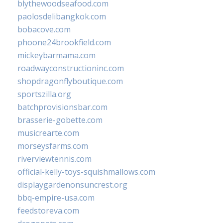
blythewoodseafood.com
paolosdelibangkok.com
bobacove.com
phoone24brookfield.com
mickeybarmama.com
roadwayconstructioninc.com
shopdragonflyboutique.com
sportszilla.org
batchprovisionsbar.com
brasserie-gobette.com
musicrearte.com
morseysfarms.com
riverviewtennis.com
official-kelly-toys-squishmallows.com
displaygardenonsuncrest.org
bbq-empire-usa.com
feedstoreva.com