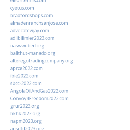
eleontennis.com
cyetus.com
bradfordshops.com
almadenranchsanjose.com
advocatevijay.com
adlibilimler2023.com
naswwebed.org
balithut-manado.org
alteregotradingcompany.org
aprce2022.com
ibie2022.com
sbcc-2022.com
AngolaOilAndGas2022.com
Convoy4Freedom2022.com
grur2023.org
hkhk2023.org
napm2023.org
apsdfd2023.org