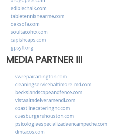
drogopets.com
ediblechalk.com
tabletennisnearme.com
oaksofa.com
soultacohtx.com
capishcaps.com
gpsyfl.org
MEDIA PARTNER III
vwrepairarlington.com
cleaningservicebaltimore-md.com
beckslandscapeandfence.com
vistaaltadelveramendi.com
coastlinecateringnc.com
cuesburgershouston.com
psicologiaespecializadaencampeche.com
dmtacos.com