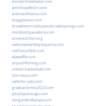
korsairstreetwear.com
petshopallston.com
avenue26tacos.com
topgglasses.com
broadmoornailsspacoloradosprings.com
missblackpasadena.com
anneskitchen.org
valenciamarketytaqueria.com
reefrecordsllc.com
alawaffle.com
aryouthfishing.com
united-basketball.com
tios-tacos.com
cafecito-satx.com
graduacionviu2023.com
pecanjackstogo.com
zengardendayspa.com
sparklejewelryinc.com