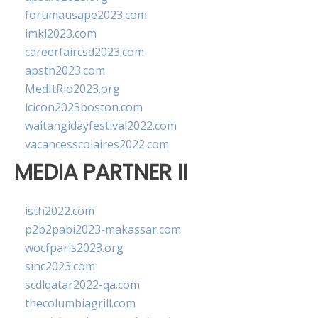
forumausape2023.com
imkl2023.com
careerfaircsd2023.com
apsth2023.com
MedItRio2023.org
lcicon2023boston.com
waitangidayfestival2022.com
vacancesscolaires2022.com
MEDIA PARTNER II
isth2022.com
p2b2pabi2023-makassar.com
wocfparis2023.org
sinc2023.com
scdlqatar2022-qa.com
thecolumbiagrill.com