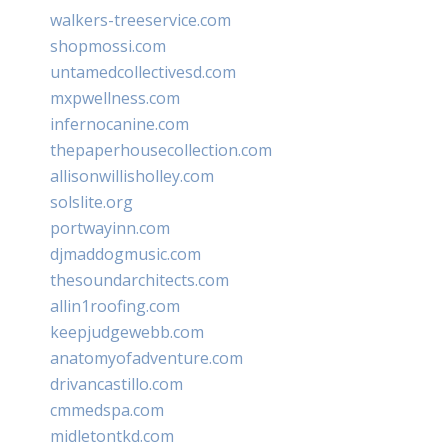
walkers-treeservice.com
shopmossi.com
untamedcollectivesd.com
mxpwellness.com
infernocanine.com
thepaperhousecollection.com
allisonwillisholley.com
solslite.org
portwayinn.com
djmaddogmusic.com
thesoundarchitects.com
allin1roofing.com
keepjudgewebb.com
anatomyofadventure.com
drivancastillo.com
cmmedspa.com
midletontkd.com