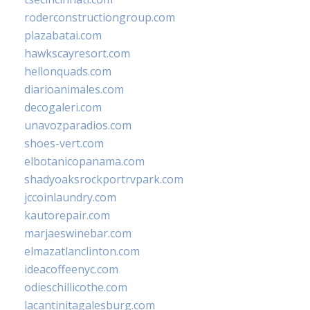
roderconstructiongroup.com
plazabatai.com
hawkscayresort.com
hellonquads.com
diarioanimales.com
decogaleri.com
unavozparadios.com
shoes-vert.com
elbotanicopanama.com
shadyoaksrockportrvpark.com
jccoinlaundry.com
kautorepair.com
marjaeswinebar.com
elmazatlanclinton.com
ideacoffeenyc.com
odieschillicothe.com
lacantinitagalesburg.com