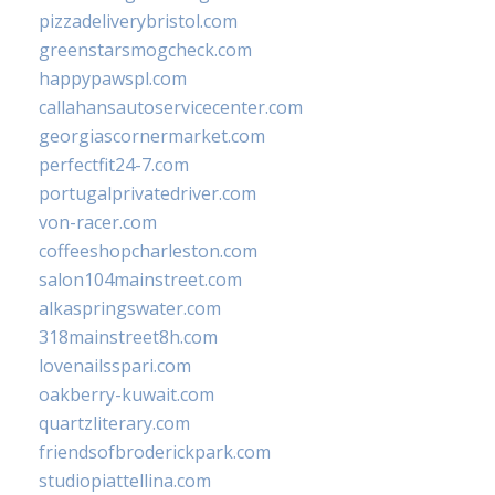
pizzadeliverybristol.com
greenstarsmogcheck.com
happypawspl.com
callahansautoservicecenter.com
georgiascornermarket.com
perfectfit24-7.com
portugalprivatedriver.com
von-racer.com
coffeeshopcharleston.com
salon104mainstreet.com
alkaspringswater.com
318mainstreet8h.com
lovenailsspari.com
oakberry-kuwait.com
quartzliterary.com
friendsofbroderickpark.com
studiopiattellina.com