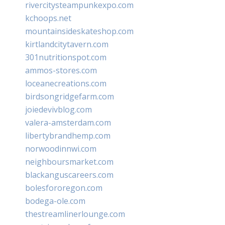
rivercitysteampunkexpo.com
kchoops.net
mountainsideskateshop.com
kirtlandcitytavern.com
301nutritionspot.com
ammos-stores.com
loceanecreations.com
birdsongridgefarm.com
joiedevivblog.com
valera-amsterdam.com
libertybrandhemp.com
norwoodinnwi.com
neighboursmarket.com
blackanguscareers.com
bolesfororegon.com
bodega-ole.com
thestreamlinerlounge.com