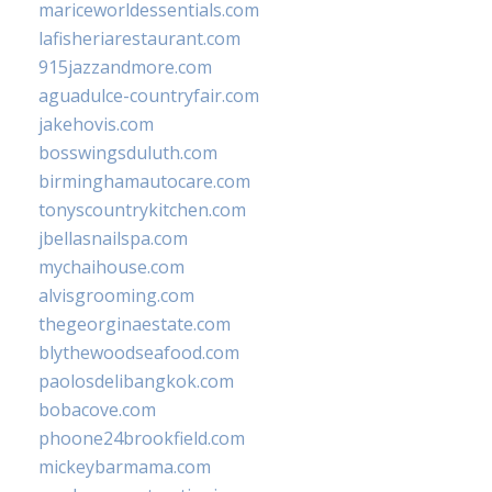
mariceworldessentials.com
lafisheriarestaurant.com
915jazzandmore.com
aguadulce-countryfair.com
jakehovis.com
bosswingsduluth.com
birminghamautocare.com
tonyscountrykitchen.com
jbellasnailspa.com
mychaihouse.com
alvisgrooming.com
thegeorginaestate.com
blythewoodseafood.com
paolosdelibangkok.com
bobacove.com
phoone24brookfield.com
mickeybarmama.com