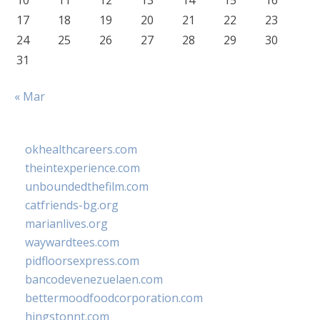
10
11
12
13
14
15
16
17
18
19
20
21
22
23
24
25
26
27
28
29
30
31
« Mar
okhealthcareers.com
theintexperience.com
unboundedthefilm.com
catfriends-bg.org
marianlives.org
waywardtees.com
pidfloorsexpress.com
bancodevenezuelaen.com
bettermoodfoodcorporation.com
hingstonnt.com