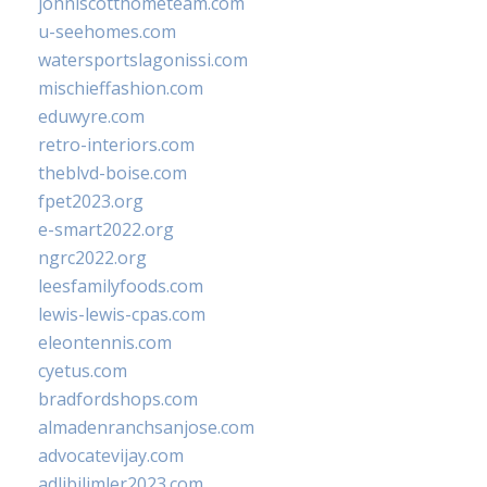
johnlscotthometeam.com
u-seehomes.com
watersportslagonissi.com
mischieffashion.com
eduwyre.com
retro-interiors.com
theblvd-boise.com
fpet2023.org
e-smart2022.org
ngrc2022.org
leesfamilyfoods.com
lewis-lewis-cpas.com
eleontennis.com
cyetus.com
bradfordshops.com
almadenranchsanjose.com
advocatevijay.com
adlibilimler2023.com