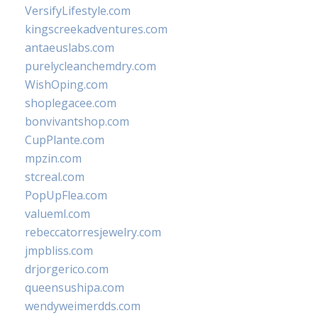
VersifyLifestyle.com
kingscreekadventures.com
antaeuslabs.com
purelycleanchemdry.com
WishOping.com
shoplegacee.com
bonvivantshop.com
CupPlante.com
mpzin.com
stcreal.com
PopUpFlea.com
valueml.com
rebeccatorresjewelry.com
jmpbliss.com
drjorgerico.com
queensushipa.com
wendyweimerdds.com