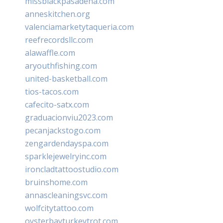
missblackpasadena.com
anneskitchen.org
valenciamarketytaqueria.com
reefrecordsllc.com
alawaffle.com
aryouthfishing.com
united-basketball.com
tios-tacos.com
cafecito-satx.com
graduacionviu2023.com
pecanjackstogo.com
zengardendayspa.com
sparklejewelryinc.com
ironcladtattoostudio.com
bruinshome.com
annascleaningsvc.com
wolfcitytattoo.com
oysterbayturkeytrot.com