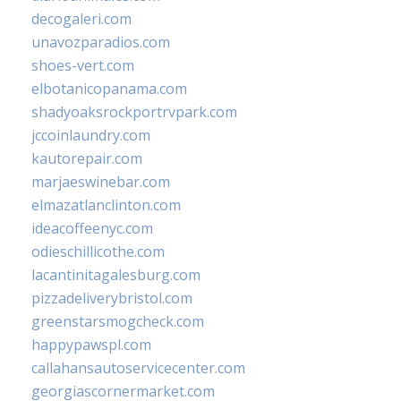
decogaleri.com
unavozparadios.com
shoes-vert.com
elbotanicopanama.com
shadyoaksrockportrvpark.com
jccoinlaundry.com
kautorepair.com
marjaeswinebar.com
elmazatlanclinton.com
ideacoffeenyc.com
odieschillicothe.com
lacantinitagalesburg.com
pizzadeliverybristol.com
greenstarsmogcheck.com
happypawspl.com
callahansautoservicecenter.com
georgiascornermarket.com