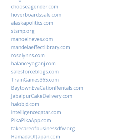
chooseagender.com
hoverboardssale.com
alaskapolitics.com
stsmp.org
manoelneves.com
mandelaeffectlibrary.com
roselynns.com
balanceyoganj.com
salesforceblogs.com
TrainGames365.com
BaytownEvaCationRentals.com
JabalpurCakeDelivery.com
halobjd.com
intelligenceqatar.com
PikaPikaApp.com
takecareofbusinessdfw.org
HamadaOfJapan.com