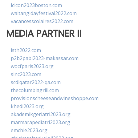
lcicon2023boston.com
waitangidayfestival2022.com
vacancesscolaires2022.com
MEDIA PARTNER II
isth2022.com
p2b2pabi2023-makassar.com
wocfparis2023.org
sinc2023.com
scdlqatar2022-qa.com
thecolumbiagrill.com
provisionscheeseandwineshoppe.com
khedi2023.org
akademikgeriatri2023.org
marmarapediatri2023.org
emchie2023.org