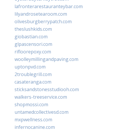
lafronterarestauranteybar.com
lilyandrosetearoom.com
olivesburgberrypatch.com
theslushkids.com
giobastian.com
glpascensori.com
rifloorepoxy.com
woolleymillingandpaving.com
uptonpvd.com
2troublegrill.com
casateranga.com
sticksandstonesstudiooh.com
walkers-treeservice.com
shopmossi.com
untamedcollectivesd.com
mxpwellness.com
infernocanine.com