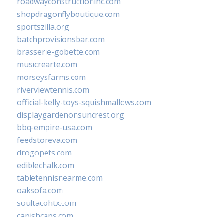
roadwayconstructioninc.com
shopdragonflyboutique.com
sportszilla.org
batchprovisionsbar.com
brasserie-gobette.com
musicrearte.com
morseysfarms.com
riverviewtennis.com
official-kelly-toys-squishmallows.com
displaygardenonsuncrest.org
bbq-empire-usa.com
feedstoreva.com
drogopets.com
ediblechalk.com
tabletennisnearme.com
oaksofa.com
soultacohtx.com
capishcaps.com