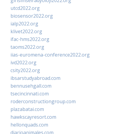
girisimselradyoloji2022.org
utcd2022.org
biosensor2022.org
ialp2022.org
klivet2022.org
ifac-hms2022.org
taoms2022.org
iias-euromena-conference2022.org
ivd2022.org
csity2022.org
ibsarstudyabroad.com
bennusehgall.com
tsecincinnati.com
roderconstructiongroup.com
plazabatai.com
hawkscayresort.com
hellonquads.com
diarioanimales.com