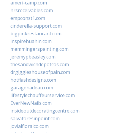
ameri-camp.com
hrsreceivables.com
empconst1.com
cinderella-support.com
bigpinkrestaurant.com
inspirehuahin.com
memmingerspainting.com
jeremypbeasley.com
thesandwichdepotcos.com
drgiggleshouseofpain.com
hotflashdesigns.com
garagenadeau.com
lifestylechauffeurservice.com
EverNewNails.com
insideoutdecoratingcentre.com
salvatoresinpoint.com
jovialfloralco.com