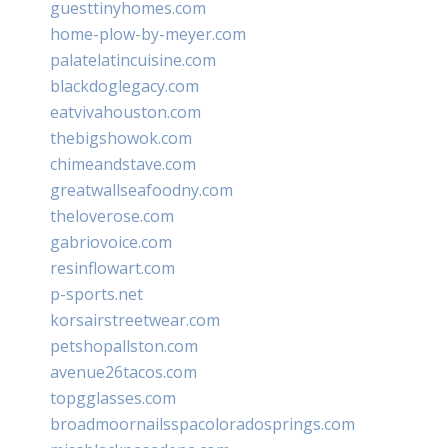
guesttinyhomes.com
home-plow-by-meyer.com
palatelatincuisine.com
blackdoglegacy.com
eatvivahouston.com
thebigshowok.com
chimeandstave.com
greatwallseafoodny.com
theloverose.com
gabriovoice.com
resinflowart.com
p-sports.net
korsairstreetwear.com
petshopallston.com
avenue26tacos.com
topgglasses.com
broadmoornailsspacoloradosprings.com