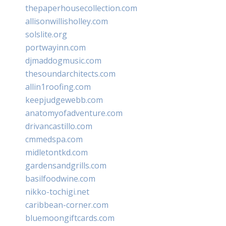
thepaperhousecollection.com
allisonwillisholley.com
solslite.org
portwayinn.com
djmaddogmusic.com
thesoundarchitects.com
allin1roofing.com
keepjudgewebb.com
anatomyofadventure.com
drivancastillo.com
cmmedspa.com
midletontkd.com
gardensandgrills.com
basilfoodwine.com
nikko-tochigi.net
caribbean-corner.com
bluemoongiftcards.com