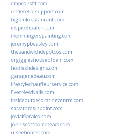
empconst1.com
cinderella-support.com
bigpinkrestaurant.com
inspirehuahin.com
memmingerspainting.com
jeremypbeasley.com
thesandwichdepotcos.com
drgiggleshouseofpain.com
hotflashdesigns.com
garagenadeau.com
lifestylechauffeurservice.com
EverNewNails.com
insideoutdecoratingcentre.com
salvatoresinpoint.com
jovialfloralco.com
johnlscotthometeam.com
u-seehomes.com