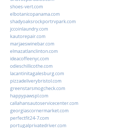
shoes-vert.com
elbotanicopanama.com
shadyoaksrockportrvpark.com
jccoinlaundry.com
kautorepair.com
marjaeswinebar.com
elmazatlanclinton.com
ideacoffeenyc.com
odieschillicothe.com
lacantinitagalesburg.com
pizzadeliverybristol.com
greenstarsmogcheck.com
happypawspl.com
callahansautoservicecenter.com
georgiascornermarket.com
perfectfit24-7.com
portugalprivatedriver.com