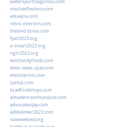
watersportslagonissi.com
mischieffashion.com
eduwyre.com
retro-interiors.com
theblvd-boise.com
fpet2023.org
e-smart2022.org
ngrc2022.org
leesfamilyfoods.com
lewis-lewis-cpas.com
eleontennis.com
cyetus.com
bradfordshops.com
almadenranchsanjose.com
advocatevijay.com
adlibilimler2023.com
naswwebed.org
balithut-manado.org