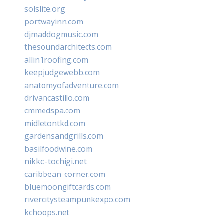
solslite.org
portwayinn.com
djmaddogmusic.com
thesoundarchitects.com
allin1roofing.com
keepjudgewebb.com
anatomyofadventure.com
drivancastillo.com
cmmedspa.com
midletontkd.com
gardensandgrills.com
basilfoodwine.com
nikko-tochigi.net
caribbean-corner.com
bluemoongiftcards.com
rivercitysteampunkexpo.com
kchoops.net