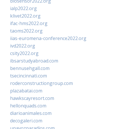
biosensor2022.org
ialp2022.org
klivet2022.org
ifac-hms2022.org
taoms2022.org
iias-euromena-conference2022.org
ivd2022.org
csity2022.org
ibsarstudyabroad.com
bennusehgall.com
tsecincinnati.com
roderconstructiongroup.com
plazabatai.com
hawkscayresort.com
hellonquads.com
diarioanimales.com
decogaleri.com
unavozparadios.com