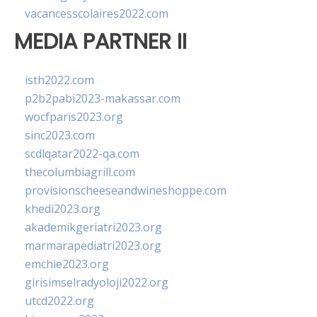
vacancesscolaires2022.com
MEDIA PARTNER II
isth2022.com
p2b2pabi2023-makassar.com
wocfparis2023.org
sinc2023.com
scdlqatar2022-qa.com
thecolumbiagrill.com
provisionscheeseandwineshoppe.com
khedi2023.org
akademikgeriatri2023.org
marmarapediatri2023.org
emchie2023.org
girisimselradyoloji2022.org
utcd2022.org