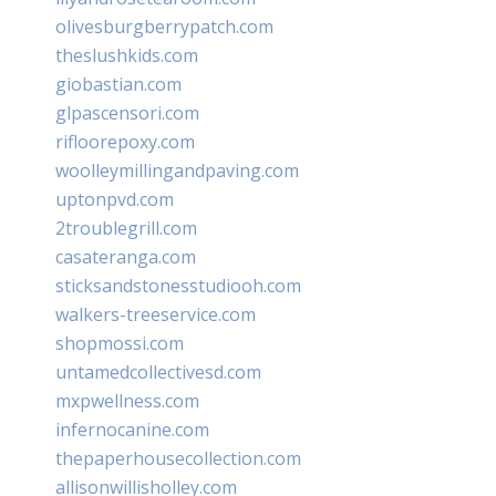
olivesburgberrypatch.com
theslushkids.com
giobastian.com
glpascensori.com
rifloorepoxy.com
woolleymillingandpaving.com
uptonpvd.com
2troublegrill.com
casateranga.com
sticksandstonesstudiooh.com
walkers-treeservice.com
shopmossi.com
untamedcollectivesd.com
mxpwellness.com
infernocanine.com
thepaperhousecollection.com
allisonwillisholley.com