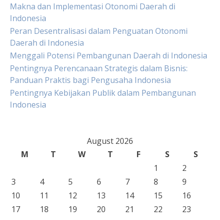
Makna dan Implementasi Otonomi Daerah di
Indonesia
Peran Desentralisasi dalam Penguatan Otonomi
Daerah di Indonesia
Menggali Potensi Pembangunan Daerah di Indonesia
Pentingnya Perencanaan Strategis dalam Bisnis:
Panduan Praktis bagi Pengusaha Indonesia
Pentingnya Kebijakan Publik dalam Pembangunan
Indonesia
August 2026
M
T
W
T
F
S
S
1
2
3
4
5
6
7
8
9
10
11
12
13
14
15
16
17
18
19
20
21
22
23