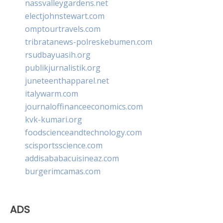
nassvalleygardens.net
electjohnstewart.com
omptourtravels.com
tribratanews-polreskebumen.com
rsudbayuasih.org
publikjurnalistik.org
juneteenthapparel.net
italywarm.com
journaloffinanceeconomics.com
kvk-kumari.org
foodscienceandtechnology.com
scisportsscience.com
addisababacuisineaz.com
burgerimcamas.com
ADS