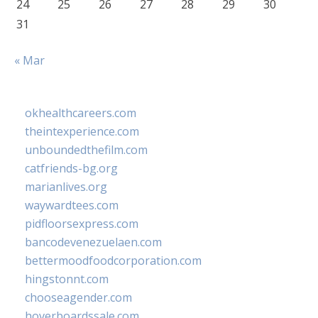
24
25
26
27
28
29
30
31
« Mar
okhealthcareers.com
theintexperience.com
unboundedthefilm.com
catfriends-bg.org
marianlives.org
waywardtees.com
pidfloorsexpress.com
bancodevenezuelaen.com
bettermoodfoodcorporation.com
hingstonnt.com
chooseagender.com
hoverboardssale.com