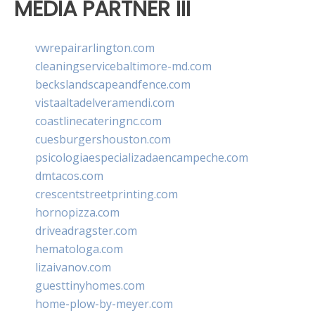
MEDIA PARTNER III
vwrepairarlington.com
cleaningservicebaltimore-md.com
beckslandscapeandfence.com
vistaaltadelveramendi.com
coastlinecateringnc.com
cuesburgershouston.com
psicologiaespecializadaencampeche.com
dmtacos.com
crescentstreetprinting.com
hornopizza.com
driveadragster.com
hematologa.com
lizaivanov.com
guesttinyhomes.com
home-plow-by-meyer.com