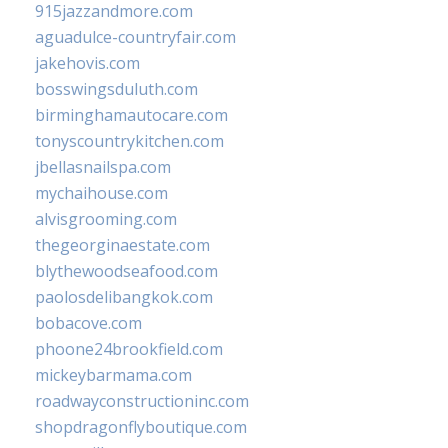
915jazzandmore.com
aguadulce-countryfair.com
jakehovis.com
bosswingsduluth.com
birminghamautocare.com
tonyscountrykitchen.com
jbellasnailspa.com
mychaihouse.com
alvisgrooming.com
thegeorginaestate.com
blythewoodseafood.com
paolosdelibangkok.com
bobacove.com
phoone24brookfield.com
mickeybarmama.com
roadwayconstructioninc.com
shopdragonflyboutique.com