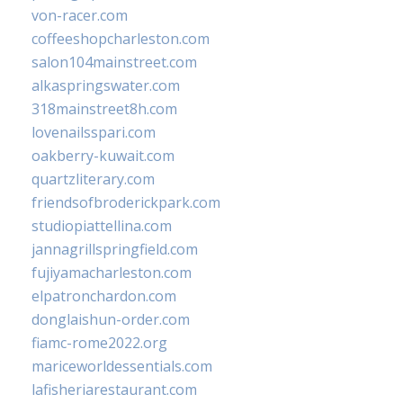
von-racer.com
coffeeshopcharleston.com
salon104mainstreet.com
alkaspringswater.com
318mainstreet8h.com
lovenailsspari.com
oakberry-kuwait.com
quartzliterary.com
friendsofbroderickpark.com
studiopiattellina.com
jannagrillspringfield.com
fujiyamacharleston.com
elpatronchardon.com
donglaishun-order.com
fiamc-rome2022.org
mariceworldessentials.com
lafisheriarestaurant.com