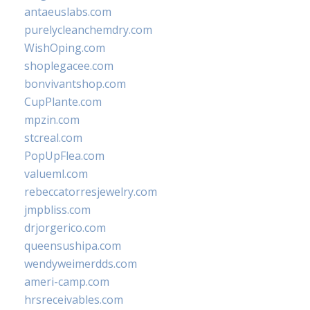
antaeuslabs.com
purelycleanchemdry.com
WishOping.com
shoplegacee.com
bonvivantshop.com
CupPlante.com
mpzin.com
stcreal.com
PopUpFlea.com
valueml.com
rebeccatorresjewelry.com
jmpbliss.com
drjorgerico.com
queensushipa.com
wendyweimerdds.com
ameri-camp.com
hrsreceivables.com