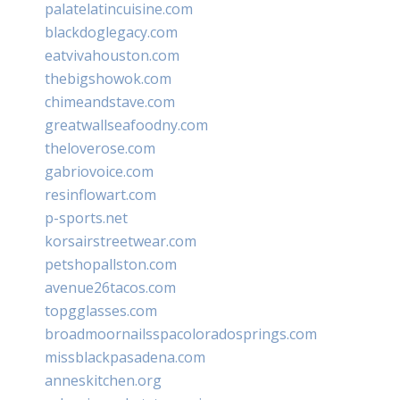
palatelatincuisine.com
blackdoglegacy.com
eatvivahouston.com
thebigshowok.com
chimeandstave.com
greatwallseafoodny.com
theloverose.com
gabriovoice.com
resinflowart.com
p-sports.net
korsairstreetwear.com
petshopallston.com
avenue26tacos.com
topgglasses.com
broadmoornailsspacoloradosprings.com
missblackpasadena.com
anneskitchen.org