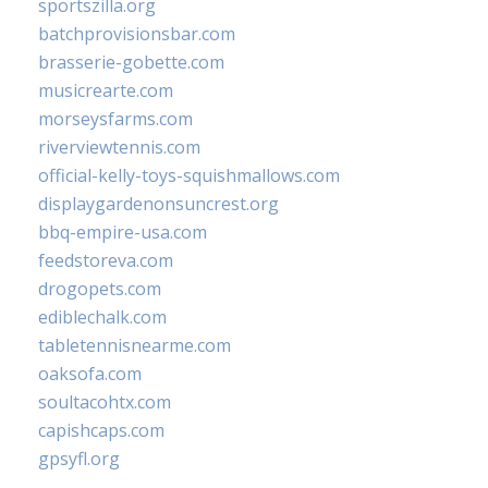
sportszilla.org
batchprovisionsbar.com
brasserie-gobette.com
musicrearte.com
morseysfarms.com
riverviewtennis.com
official-kelly-toys-squishmallows.com
displaygardenonsuncrest.org
bbq-empire-usa.com
feedstoreva.com
drogopets.com
ediblechalk.com
tabletennisnearme.com
oaksofa.com
soultacohtx.com
capishcaps.com
gpsyfl.org