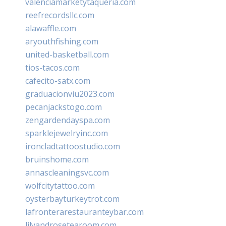
valenciamarketytaqueria.com
reefrecordsllc.com
alawaffle.com
aryouthfishing.com
united-basketball.com
tios-tacos.com
cafecito-satx.com
graduacionviu2023.com
pecanjackstogo.com
zengardendayspa.com
sparklejewelryinc.com
ironcladtattoostudio.com
bruinshome.com
annascleaningsvc.com
wolfcitytattoo.com
oysterbayturkeytrot.com
lafronterarestauranteybar.com
lilyandrosetearoom.com