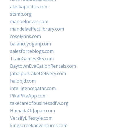
alaskapolitics.com
stsmp.org
manoelneves.com
mandelaeffectlibrary.com
roselynns.com
balanceyoganj.com
salesforceblogs.com
TrainGames365.com
BaytownEvaCationRentals.com
JabalpurCakeDelivery.com
halobjd.com
intelligenceqatar.com
PikaPikaApp.com
takecareofbusinessdfw.org
HamadaOfJapan.com
VersifyLifestyle.com
kingscreekadventures.com