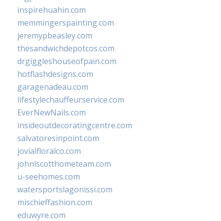
inspirehuahin.com
memmingerspainting.com
jeremypbeasley.com
thesandwichdepotcos.com
drgiggleshouseofpain.com
hotflashdesigns.com
garagenadeau.com
lifestylechauffeurservice.com
EverNewNails.com
insideoutdecoratingcentre.com
salvatoresinpoint.com
jovialfloralco.com
johnlscotthometeam.com
u-seehomes.com
watersportslagonissi.com
mischieffashion.com
eduwyre.com