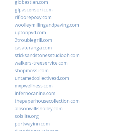
giobastian.com
glpascensori.com
rifloorepoxy.com
woolleymillingandpaving.com
uptonpvd.com
2troublegrill.com
casateranga.com
sticksandstonesstudiooh.com
walkers-treeservice.com
shopmossi.com
untamedcollectivesd.com
mxpwellness.com
infernocanine.com
thepaperhousecollection.com
allisonwillisholley.com
solslite.org
portwayinn.com