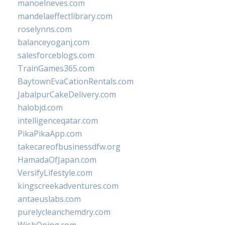
manoelneves.com
mandelaeffectlibrary.com
roselynns.com
balanceyoganj.com
salesforceblogs.com
TrainGames365.com
BaytownEvaCationRentals.com
JabalpurCakeDelivery.com
halobjd.com
intelligenceqatar.com
PikaPikaApp.com
takecareofbusinessdfw.org
HamadaOfJapan.com
VersifyLifestyle.com
kingscreekadventures.com
antaeuslabs.com
purelycleanchemdry.com