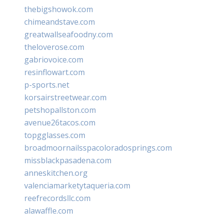
thebigshowok.com
chimeandstave.com
greatwallseafoodny.com
theloverose.com
gabriovoice.com
resinflowart.com
p-sports.net
korsairstreetwear.com
petshopallston.com
avenue26tacos.com
topgglasses.com
broadmoornailsspacoloradosprings.com
missblackpasadena.com
anneskitchen.org
valenciamarketytaqueria.com
reefrecordsllc.com
alawaffle.com