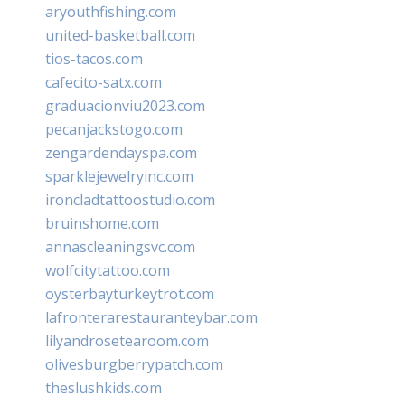
aryouthfishing.com
united-basketball.com
tios-tacos.com
cafecito-satx.com
graduacionviu2023.com
pecanjackstogo.com
zengardendayspa.com
sparklejewelryinc.com
ironcladtattoostudio.com
bruinshome.com
annascleaningsvc.com
wolfcitytattoo.com
oysterbayturkeytrot.com
lafronterarestauranteybar.com
lilyandrosetearoom.com
olivesburgberrypatch.com
theslushkids.com