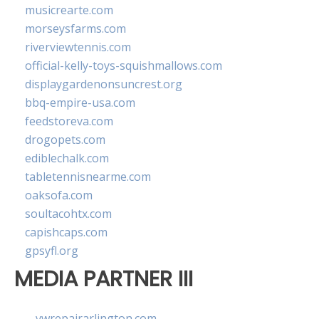
musicrearte.com
morseysfarms.com
riverviewtennis.com
official-kelly-toys-squishmallows.com
displaygardenonsuncrest.org
bbq-empire-usa.com
feedstoreva.com
drogopets.com
ediblechalk.com
tabletennisnearme.com
oaksofa.com
soultacohtx.com
capishcaps.com
gpsyfl.org
MEDIA PARTNER III
vwrepairarlington.com