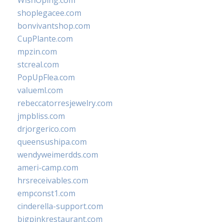
WishOping.com
shoplegacee.com
bonvivantshop.com
CupPlante.com
mpzin.com
stcreal.com
PopUpFlea.com
valueml.com
rebeccatorresjewelry.com
jmpbliss.com
drjorgerico.com
queensushipa.com
wendyweimerdds.com
ameri-camp.com
hrsreceivables.com
empconst1.com
cinderella-support.com
bigpinkrestaurant.com