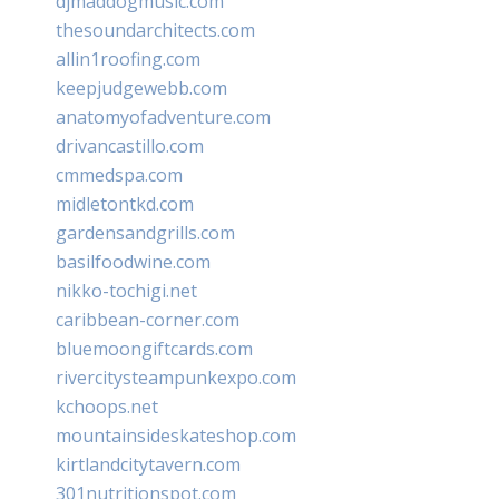
djmaddogmusic.com
thesoundarchitects.com
allin1roofing.com
keepjudgewebb.com
anatomyofadventure.com
drivancastillo.com
cmmedspa.com
midletontkd.com
gardensandgrills.com
basilfoodwine.com
nikko-tochigi.net
caribbean-corner.com
bluemoongiftcards.com
rivercitysteampunkexpo.com
kchoops.net
mountainsideskateshop.com
kirtlandcitytavern.com
301nutritionspot.com