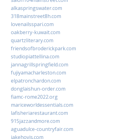
salon104mainstreet.com
alkaspringswater.com
318mainstreet8h.com
lovenailsspari.com
oakberry-kuwait.com
quartzliterary.com
friendsofbroderickpark.com
studiopiattellina.com
jannagrillspringfield.com
fujiyamacharleston.com
elpatronchardon.com
donglaishun-order.com
fiamc-rome2022.org
mariceworldessentials.com
lafisheriarestaurant.com
915jazzandmore.com
aguadulce-countryfair.com
jakehovis.com