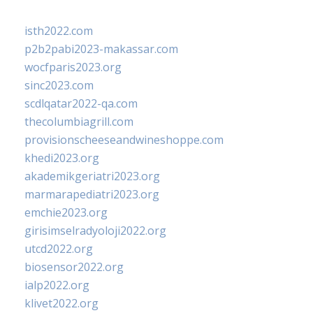
isth2022.com
p2b2pabi2023-makassar.com
wocfparis2023.org
sinc2023.com
scdlqatar2022-qa.com
thecolumbiagrill.com
provisionscheeseandwineshoppe.com
khedi2023.org
akademikgeriatri2023.org
marmarapediatri2023.org
emchie2023.org
girisimselradyoloji2022.org
utcd2022.org
biosensor2022.org
ialp2022.org
klivet2022.org