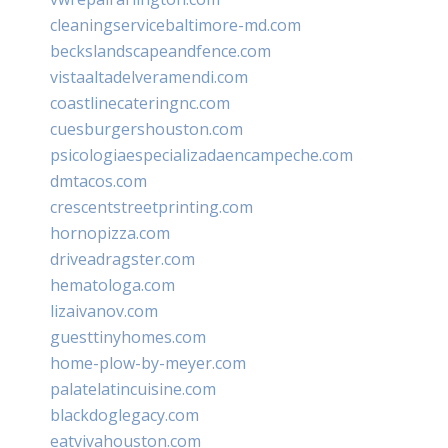
cleaningservicebaltimore-md.com
beckslandscapeandfence.com
vistaaltadelveramendi.com
coastlinecateringnc.com
cuesburgershouston.com
psicologiaespecializadaencampeche.com
dmtacos.com
crescentstreetprinting.com
hornopizza.com
driveadragster.com
hematologa.com
lizaivanov.com
guesttinyhomes.com
home-plow-by-meyer.com
palatelatincuisine.com
blackdoglegacy.com
eatvivahouston.com