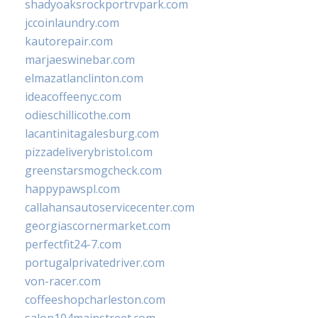
shadyoaksrockportrvpark.com
jccoinlaundry.com
kautorepair.com
marjaeswinebar.com
elmazatlanclinton.com
ideacoffeenyc.com
odieschillicothe.com
lacantinitagalesburg.com
pizzadeliverybristol.com
greenstarsmogcheck.com
happypawspl.com
callahansautoservicecenter.com
georgiascornermarket.com
perfectfit24-7.com
portugalprivatedriver.com
von-racer.com
coffeeshopcharleston.com