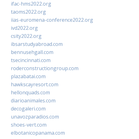
ifac-hms2022.org
taoms2022.org
iias-euromena-conference2022.org
ivd2022.org
csity2022.org
ibsarstudyabroad.com
bennusehgall.com
tsecincinnati.com
roderconstructiongroup.com
plazabatai.com
hawkscayresort.com
hellonquads.com
diarioanimales.com
decogaleri.com
unavozparadios.com
shoes-vert.com
elbotanicopanama.com