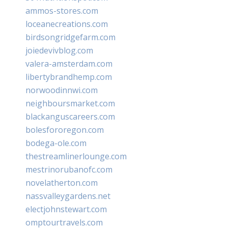
ammos-stores.com
loceanecreations.com
birdsongridgefarm.com
joiedevivblog.com
valera-amsterdam.com
libertybrandhemp.com
norwoodinnwi.com
neighboursmarket.com
blackanguscareers.com
bolesfororegon.com
bodega-ole.com
thestreamlinerlounge.com
mestrinorubanofc.com
novelatherton.com
nassvalleygardens.net
electjohnstewart.com
omptourtravels.com