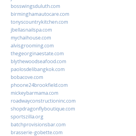
bosswingsduluth.com
birminghamautocare.com
tonyscountrykitchen.com
jbellasnailspa.com
mychaihouse.com
alvisgrooming.com
thegeorginaestate.com
blythewoodseafood.com
paolosdelibangkok.com
bobacove.com
phoone24brookfield.com
mickeybarmama.com
roadwayconstructioninc.com
shopdragonflyboutique.com
sportszilla.org
batchprovisionsbar.com
brasserie-gobette.com