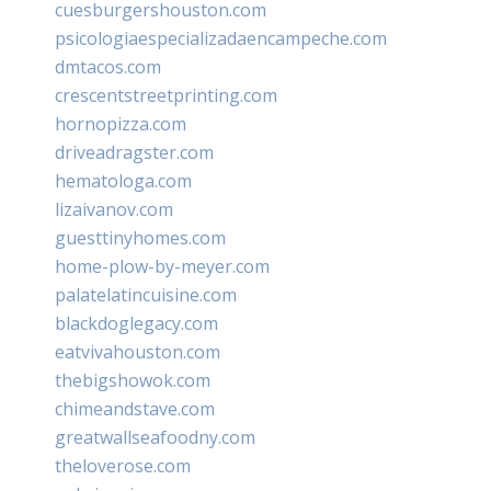
cuesburgershouston.com
psicologiaespecializadaencampeche.com
dmtacos.com
crescentstreetprinting.com
hornopizza.com
driveadragster.com
hematologa.com
lizaivanov.com
guesttinyhomes.com
home-plow-by-meyer.com
palatelatincuisine.com
blackdoglegacy.com
eatvivahouston.com
thebigshowok.com
chimeandstave.com
greatwallseafoodny.com
theloverose.com