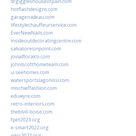
drgiggleshouseofpain.com
hotflashdesigns.com
garagenadeau.com
lifestylechauffeurservice.com
EverNewNails.com
insideoutdecoratingcentre.com
salvatoresinpoint.com
jovialfloralco.com
johnlscotthometeam.com
u-seehomes.com
watersportslagonissi.com
mischieffashion.com
eduwyre.com
retro-interiors.com
theblvd-boise.com
fpet2023.org
e-smart2022.org
ngrc2022.org