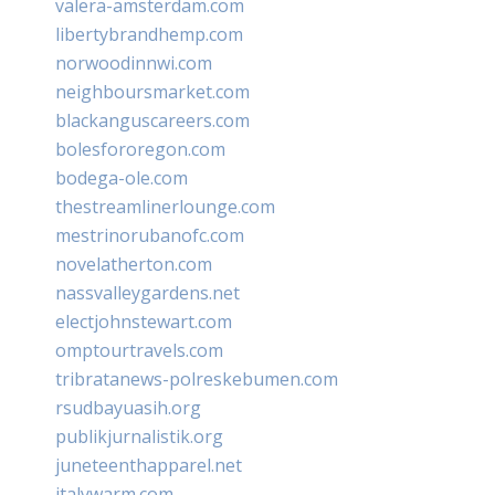
valera-amsterdam.com
libertybrandhemp.com
norwoodinnwi.com
neighboursmarket.com
blackanguscareers.com
bolesfororegon.com
bodega-ole.com
thestreamlinerlounge.com
mestrinorubanofc.com
novelatherton.com
nassvalleygardens.net
electjohnstewart.com
omptourtravels.com
tribratanews-polreskebumen.com
rsudbayuasih.org
publikjurnalistik.org
juneteenthapparel.net
italywarm.com