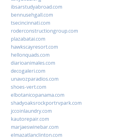
ibsarstudyabroad.com
bennusehgall.com
tsecincinnati.com
roderconstructiongroup.com
plazabatai.com
hawkscayresort.com
hellonquads.com
diarioanimales.com
decogaleri.com
unavozparadios.com
shoes-vert.com
elbotanicopanama.com
shadyoaksrockportrvpark.com
jccoinlaundry.com
kautorepair.com
marjaeswinebar.com
elmazatlanclinton.com