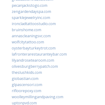
pecanjackstogo.com
zengardendayspa.com
sparklejewelryinc.com
ironcladtattoostudio.com
bruinshome.com
annascleaningsvc.com
wolfcitytattoo.com
oysterbayturkeytrot.com
lafronterarestauranteybar.com
lilyandrosetearoom.com
olivesburgberrypatch.com
theslushkids.com
giobastian.com
glpascensori.com
rifloorepoxy.com
woolleymillingandpaving.com
uptonpvd.com