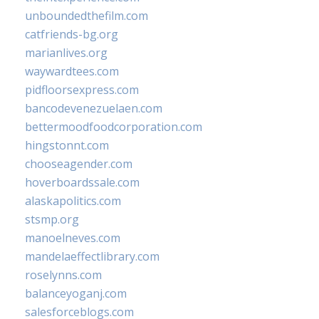
unboundedthefilm.com
catfriends-bg.org
marianlives.org
waywardtees.com
pidfloorsexpress.com
bancodevenezuelaen.com
bettermoodfoodcorporation.com
hingstonnt.com
chooseagender.com
hoverboardssale.com
alaskapolitics.com
stsmp.org
manoelneves.com
mandelaeffectlibrary.com
roselynns.com
balanceyoganj.com
salesforceblogs.com