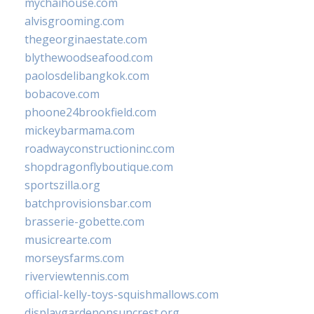
mychaihouse.com
alvisgrooming.com
thegeorginaestate.com
blythewoodseafood.com
paolosdelibangkok.com
bobacove.com
phoone24brookfield.com
mickeybarmama.com
roadwayconstructioninc.com
shopdragonflyboutique.com
sportszilla.org
batchprovisionsbar.com
brasserie-gobette.com
musicrearte.com
morseysfarms.com
riverviewtennis.com
official-kelly-toys-squishmallows.com
displaygardenonsuncrest.org