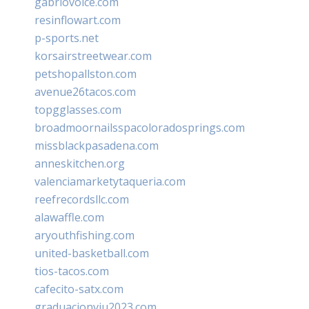
gabriovoice.com
resinflowart.com
p-sports.net
korsairstreetwear.com
petshopallston.com
avenue26tacos.com
topgglasses.com
broadmoornailsspacoloradosprings.com
missblackpasadena.com
anneskitchen.org
valenciamarketytaqueria.com
reefrecordsllc.com
alawaffle.com
aryouthfishing.com
united-basketball.com
tios-tacos.com
cafecito-satx.com
graduacionviu2023.com