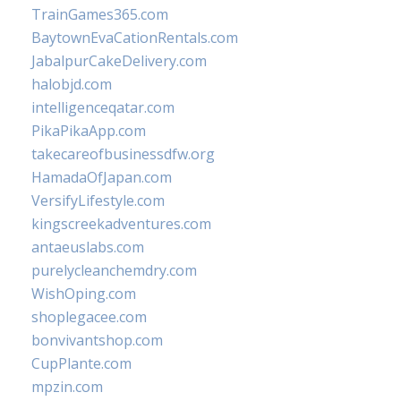
TrainGames365.com
BaytownEvaCationRentals.com
JabalpurCakeDelivery.com
halobjd.com
intelligenceqatar.com
PikaPikaApp.com
takecareofbusinessdfw.org
HamadaOfJapan.com
VersifyLifestyle.com
kingscreekadventures.com
antaeuslabs.com
purelycleanchemdry.com
WishOping.com
shoplegacee.com
bonvivantshop.com
CupPlante.com
mpzin.com