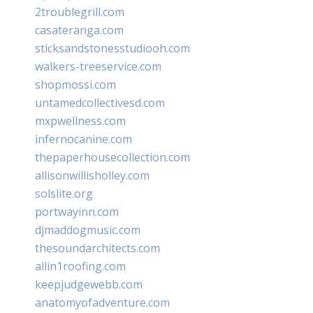
2troublegrill.com
casateranga.com
sticksandstonesstudiooh.com
walkers-treeservice.com
shopmossi.com
untamedcollectivesd.com
mxpwellness.com
infernocanine.com
thepaperhousecollection.com
allisonwillisholley.com
solslite.org
portwayinn.com
djmaddogmusic.com
thesoundarchitects.com
allin1roofing.com
keepjudgewebb.com
anatomyofadventure.com