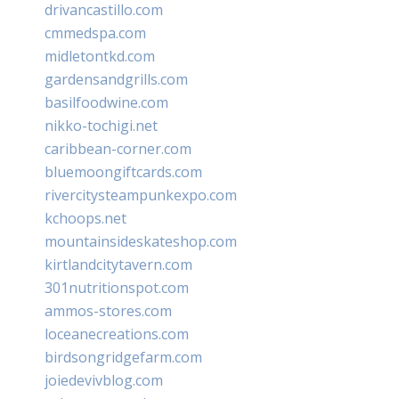
drivancastillo.com
cmmedspa.com
midletontkd.com
gardensandgrills.com
basilfoodwine.com
nikko-tochigi.net
caribbean-corner.com
bluemoongiftcards.com
rivercitysteampunkexpo.com
kchoops.net
mountainsideskateshop.com
kirtlandcitytavern.com
301nutritionspot.com
ammos-stores.com
loceanecreations.com
birdsongridgefarm.com
joiedevivblog.com