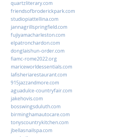
quartzliterary.com
friendsofbroderickpark.com
studiopiattellina.com
jannagrillspringfield.com
fujiyamacharleston.com
elpatronchardon.com
donglaishun-order.com
fiamc-rome2022.org
mariceworldessentials.com
lafisheriarestaurant.com
915jazzandmore.com
aguadulce-countryfair.com
jakehovis.com
bosswingsduluth.com
birminghamautocare.com
tonyscountrykitchen.com
jbellasnailspa.com