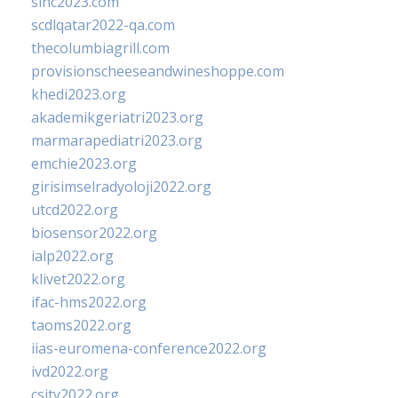
sinc2023.com
scdlqatar2022-qa.com
thecolumbiagrill.com
provisionscheeseandwineshoppe.com
khedi2023.org
akademikgeriatri2023.org
marmarapediatri2023.org
emchie2023.org
girisimselradyoloji2022.org
utcd2022.org
biosensor2022.org
ialp2022.org
klivet2022.org
ifac-hms2022.org
taoms2022.org
iias-euromena-conference2022.org
ivd2022.org
csity2022.org