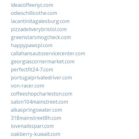
ideacoffeenyc.com
odieschillicothe.com
lacantinitagalesburg.com
pizzadeliverybristol.com
greenstarsmogcheck.com
happypawspl.com
callahansautoservicecenter.com
georgiascornermarket.com
perfectfit24-7.com
portugalprivatedriver.com
von-racer.com
coffeeshopcharleston.com
salon104mainstreet.com
alkaspringswater.com
318mainstreet8h.com
lovenailsspari.com
oakberry-kuwait.com