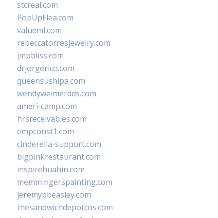
stcreal.com
PopUpFlea.com
valueml.com
rebeccatorresjewelry.com
jmpbliss.com
drjorgerico.com
queensushipa.com
wendyweimerdds.com
ameri-camp.com
hrsreceivables.com
empconst1.com
cinderella-support.com
bigpinkrestaurant.com
inspirehuahin.com
memmingerspainting.com
jeremypbeasley.com
thesandwichdepotcos.com