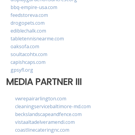
bbq-empire-usa.com
feedstoreva.com
drogopets.com
ediblechalk.com
tabletennisnearme.com
oaksofa.com
soultacohtx.com
capishcaps.com
gpsyfl.org
MEDIA PARTNER III
vwrepairarlington.com
cleaningservicebaltimore-md.com
beckslandscapeandfence.com
vistaaltadelveramendi.com
coastlinecateringnc.com