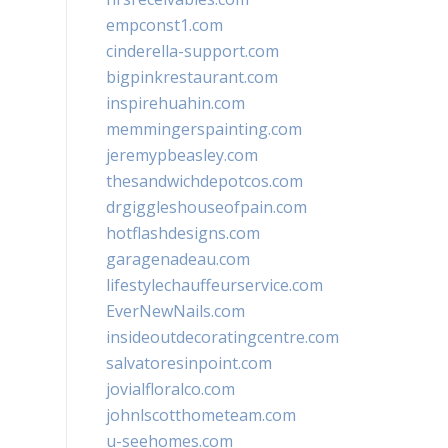
empconst1.com
cinderella-support.com
bigpinkrestaurant.com
inspirehuahin.com
memmingerspainting.com
jeremypbeasley.com
thesandwichdepotcos.com
drgiggleshouseofpain.com
hotflashdesigns.com
garagenadeau.com
lifestylechauffeurservice.com
EverNewNails.com
insideoutdecoratingcentre.com
salvatoresinpoint.com
jovialfloralco.com
johnlscotthometeam.com
u-seehomes.com