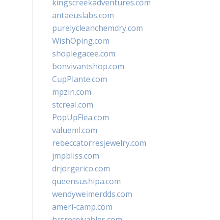
kingscreekadventures.com
antaeuslabs.com
purelycleanchemdry.com
WishOping.com
shoplegacee.com
bonvivantshop.com
CupPlante.com
mpzin.com
stcreal.com
PopUpFlea.com
valueml.com
rebeccatorresjewelry.com
jmpbliss.com
drjorgerico.com
queensushipa.com
wendyweimerdds.com
ameri-camp.com
hrsreceivables.com