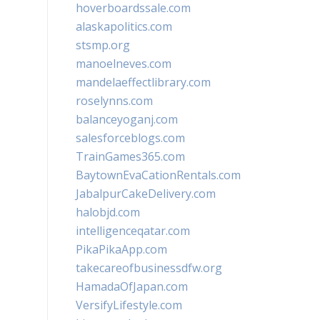
hoverboardssale.com
alaskapolitics.com
stsmp.org
manoelneves.com
mandelaeffectlibrary.com
roselynns.com
balanceyoganj.com
salesforceblogs.com
TrainGames365.com
BaytownEvaCationRentals.com
JabalpurCakeDelivery.com
halobjd.com
intelligenceqatar.com
PikaPikaApp.com
takecareofbusinessdfw.org
HamadaOfJapan.com
VersifyLifestyle.com