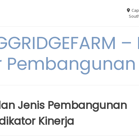
Cap
South
GGRIDGEFARM – I
r Pembangunan
lan Jenis Pembangunan
dikator Kinerja