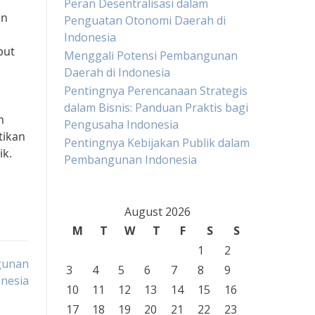
Peran Desentralisasi dalam
an
Penguatan Otonomi Daerah di
Indonesia
but
Menggali Potensi Pembangunan
Daerah di Indonesia
Pentingnya Perencanaan Strategis
dalam Bisnis: Panduan Praktis bagi
h
Pengusaha Indonesia
tikan
Pentingnya Kebijakan Publik dalam
ik.
Pembangunan Indonesia
August 2026
M
T
W
T
F
S
S
1
2
gunan
3
4
5
6
7
8
9
onesia
10
11
12
13
14
15
16
17
18
19
20
21
22
23