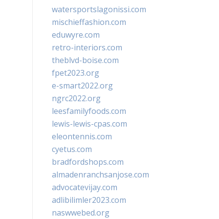
watersportslagonissi.com
mischieffashion.com
eduwyre.com
retro-interiors.com
theblvd-boise.com
fpet2023.org
e-smart2022.org
ngrc2022.org
leesfamilyfoods.com
lewis-lewis-cpas.com
eleontennis.com
cyetus.com
bradfordshops.com
almadenranchsanjose.com
advocatevijay.com
adlibilimler2023.com
naswwebed.org