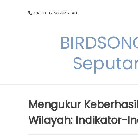
Skip
to
Call Us: +2782 444 YEAH
content
BIRDSON
Seputa
Mengukur Keberhasi
Wilayah: Indikator-In