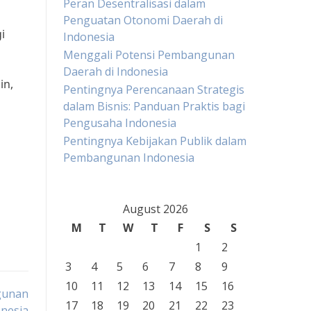
Peran Desentralisasi dalam
Penguatan Otonomi Daerah di
i
Indonesia
Menggali Potensi Pembangunan
Daerah di Indonesia
in,
Pentingnya Perencanaan Strategis
dalam Bisnis: Panduan Praktis bagi
Pengusaha Indonesia
Pentingnya Kebijakan Publik dalam
Pembangunan Indonesia
August 2026
M
T
W
T
F
S
S
1
2
3
4
5
6
7
8
9
10
11
12
13
14
15
16
gunan
17
18
19
20
21
22
23
nesia