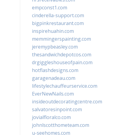
empconst1.com
cinderella-support.com
bigpinkrestaurant.com
inspirehuahin.com
memmingerspainting.com
jeremypbeasley.com
thesandwichdepotcos.com
drgiggleshouseofpain.com
hotflashdesigns.com
garagenadeau.com
lifestylechauffeurservice.com
EverNewNails.com
insideoutdecoratingcentre.com
salvatoresinpoint.com
jovialfloralco.com
johnlscotthometeam.com
u-seehomes.com