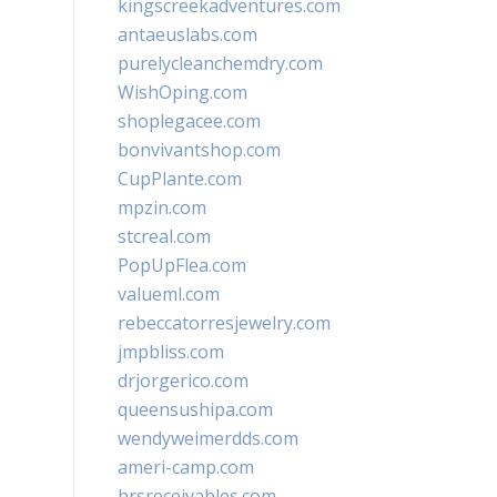
kingscreekadventures.com
antaeuslabs.com
purelycleanchemdry.com
WishOping.com
shoplegacee.com
bonvivantshop.com
CupPlante.com
mpzin.com
stcreal.com
PopUpFlea.com
valueml.com
rebeccatorresjewelry.com
jmpbliss.com
drjorgerico.com
queensushipa.com
wendyweimerdds.com
ameri-camp.com
hrsreceivables.com