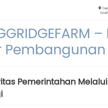
Cap
South
GGRIDGEFARM – I
r Pembangunan
itas Pemerintahan Melalui
i