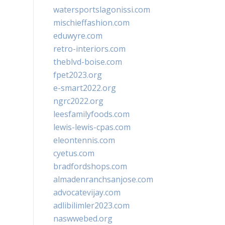
watersportslagonissi.com
mischieffashion.com
eduwyre.com
retro-interiors.com
theblvd-boise.com
fpet2023.org
e-smart2022.org
ngrc2022.org
leesfamilyfoods.com
lewis-lewis-cpas.com
eleontennis.com
cyetus.com
bradfordshops.com
almadenranchsanjose.com
advocatevijay.com
adlibilimler2023.com
naswwebed.org