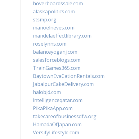
hoverboardssale.com
alaskapolitics.com
stsmp.org
manoelneves.com
mandelaeffectlibrary.com
roselynns.com
balanceyoganj.com
salesforceblogs.com
TrainGames365.com
BaytownEvaCationRentals.com
JabalpurCakeDelivery.com
halobjd.com
intelligenceqatar.com
PikaPikaApp.com
takecareofbusinessdfw.org
HamadaOfJapan.com
VersifyLifestyle.com