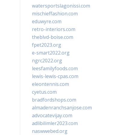
watersportslagonissi.com
mischieffashion.com
eduwyre.com
retro-interiors.com
theblvd-boise.com
fpet2023.org
e-smart2022.org
ngrc2022.org
leesfamilyfoods.com
lewis-lewis-cpas.com
eleontennis.com
cyetus.com
bradfordshops.com
almadenranchsanjose.com
advocatevijay.com
adlibilimler2023.com
naswwebed.org