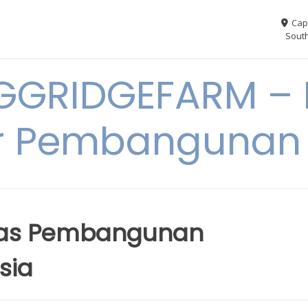
Cap
South
GGRIDGEFARM – I
r Pembangunan
tas Pembangunan
sia