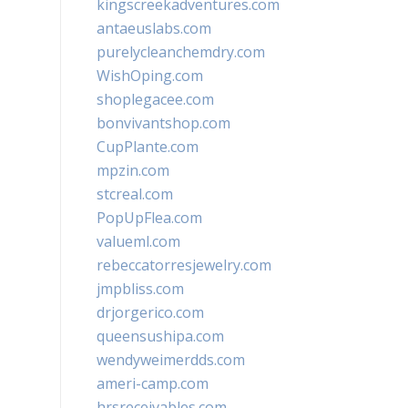
kingscreekadventures.com
antaeuslabs.com
purelycleanchemdry.com
WishOping.com
shoplegacee.com
bonvivantshop.com
CupPlante.com
mpzin.com
stcreal.com
PopUpFlea.com
valueml.com
rebeccatorresjewelry.com
jmpbliss.com
drjorgerico.com
queensushipa.com
wendyweimerdds.com
ameri-camp.com
hrsreceivables.com