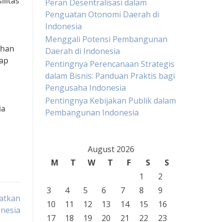
litas
Peran Desentralisasi dalam
Penguatan Otonomi Daerah di
Indonesia
i
Menggali Potensi Pembangunan
uhan
Daerah di Indonesia
iap
Pentingnya Perencanaan Strategis
dalam Bisnis: Panduan Praktis bagi
Pengusaha Indonesia
Pentingnya Kebijakan Publik dalam
ia
Pembangunan Indonesia
August 2026
M
T
W
T
F
S
S
1
2
3
4
5
6
7
8
9
atkan
10
11
12
13
14
15
16
nesia
17
18
19
20
21
22
23