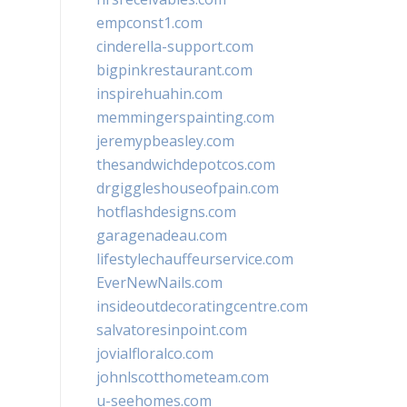
empconst1.com
cinderella-support.com
bigpinkrestaurant.com
inspirehuahin.com
memmingerspainting.com
jeremypbeasley.com
thesandwichdepotcos.com
drgiggleshouseofpain.com
hotflashdesigns.com
garagenadeau.com
lifestylechauffeurservice.com
EverNewNails.com
insideoutdecoratingcentre.com
salvatoresinpoint.com
jovialfloralco.com
johnlscotthometeam.com
u-seehomes.com