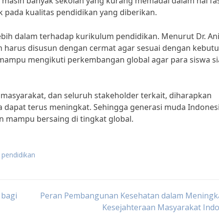
 masih banyak sekolah yang kurang memadai dalam hal fasi
k pada kualitas pendidikan yang diberikan.
lebih dalam terhadap kurikulum pendidikan. Menurut Dr. An
um harus disusun dengan cermat agar sesuai dengan kebut
ampu mengikuti perkembangan global agar para siswa s
asyarakat, dan seluruh stakeholder terkait, diharapkan
a dapat terus meningkat. Sehingga generasi muda Indones
n mampu bersaing di tingkat global.
pendidikan
 bagi
Peran Pembangunan Kesehatan dalam Meningk
Kesejahteraan Masyarakat Indo