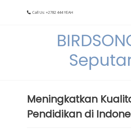
Skip
to
Call Us: +2782 444 YEAH
content
BIRDSON
Seputa
Meningkatkan Kuali
Pendidikan di Indone