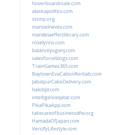
hoverboardssale.com
alaskapolitics.com
stsmp.org
manoelneves.com
mandelaeffectlibrary.com
roselynns.com
balanceyoganj.com
salesforceblogs.com
TrainGames365.com
BaytownEvaCationRentals.com
JabalpurCakeDelivery.com
halobjd.com
intelligenceqatar.com
PikaPikaApp.com
takecareofbusinessdfw.org
HamadaOfJapan.com
VersifyLifestyle.com