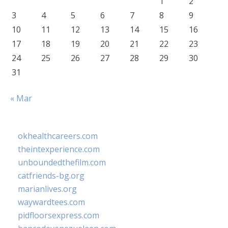
1
2
3
4
5
6
7
8
9
10
11
12
13
14
15
16
17
18
19
20
21
22
23
24
25
26
27
28
29
30
31
« Mar
okhealthcareers.com
theintexperience.com
unboundedthefilm.com
catfriends-bg.org
marianlives.org
waywardtees.com
pidfloorsexpress.com