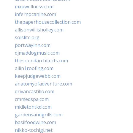
mxpwellness.com
infernocanine.com
thepaperhousecollection.com
allisonwillisholley.com
solslite.org
portwayinn.com
djmaddogmusic.com
thesoundarchitects.com
allin1roofing.com
keepjudgewebb.com
anatomyofadventure.com
drivancastillo.com
cmmedspa.com
midletontkd.com
gardensandgrills.com
basilfoodwine.com
nikko-tochigi.net