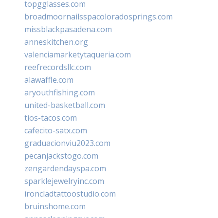
topgglasses.com
broadmoornailsspacoloradosprings.com
missblackpasadena.com
anneskitchen.org
valenciamarketytaqueria.com
reefrecordsllc.com
alawaffle.com
aryouthfishing.com
united-basketball.com
tios-tacos.com
cafecito-satx.com
graduacionviu2023.com
pecanjackstogo.com
zengardendayspa.com
sparklejewelryinc.com
ironcladtattoostudio.com
bruinshome.com