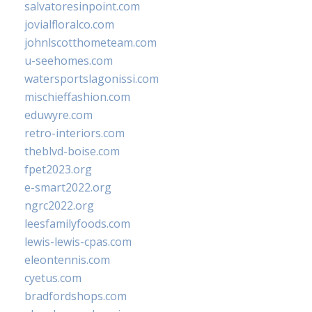
salvatoresinpoint.com
jovialfloralco.com
johnlscotthometeam.com
u-seehomes.com
watersportslagonissi.com
mischieffashion.com
eduwyre.com
retro-interiors.com
theblvd-boise.com
fpet2023.org
e-smart2022.org
ngrc2022.org
leesfamilyfoods.com
lewis-lewis-cpas.com
eleontennis.com
cyetus.com
bradfordshops.com