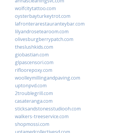
annascleaningsvc.com
wolfcitytattoo.com
oysterbayturkeytrot.com
lafronterarestauranteybar.com
lilyandrosetearoom.com
olivesburgberrypatch.com
theslushkids.com
giobastian.com
glpascensori.com
rifloorepoxy.com
woolleymillingandpaving.com
uptonpvd.com
2troublegrill.com
casateranga.com
sticksandstonesstudiooh.com
walkers-treeservice.com
shopmossi.com
untamedcollectivesd.com