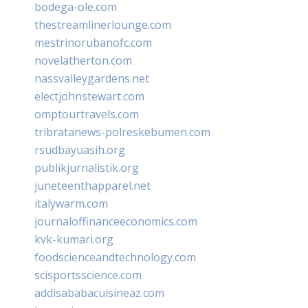
bodega-ole.com
thestreamlinerlounge.com
mestrinorubanofc.com
novelatherton.com
nassvalleygardens.net
electjohnstewart.com
omptourtravels.com
tribratanews-polreskebumen.com
rsudbayuasih.org
publikjurnalistik.org
juneteenthapparel.net
italywarm.com
journaloffinanceeconomics.com
kvk-kumari.org
foodscienceandtechnology.com
scisportsscience.com
addisababacuisineaz.com