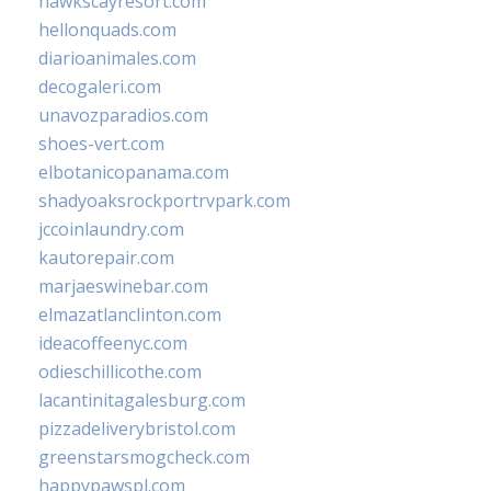
hawkscayresort.com
hellonquads.com
diarioanimales.com
decogaleri.com
unavozparadios.com
shoes-vert.com
elbotanicopanama.com
shadyoaksrockportrvpark.com
jccoinlaundry.com
kautorepair.com
marjaeswinebar.com
elmazatlanclinton.com
ideacoffeenyc.com
odieschillicothe.com
lacantinitagalesburg.com
pizzadeliverybristol.com
greenstarsmogcheck.com
happypawspl.com