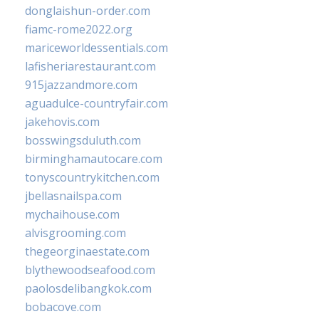
donglaishun-order.com
fiamc-rome2022.org
mariceworldessentials.com
lafisheriarestaurant.com
915jazzandmore.com
aguadulce-countryfair.com
jakehovis.com
bosswingsduluth.com
birminghamautocare.com
tonyscountrykitchen.com
jbellasnailspa.com
mychaihouse.com
alvisgrooming.com
thegeorginaestate.com
blythewoodseafood.com
paolosdelibangkok.com
bobacove.com