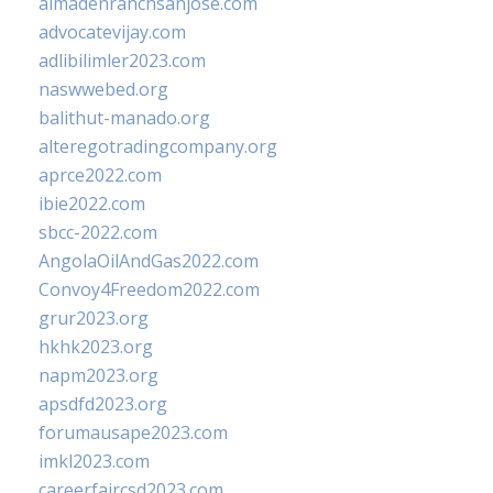
almadenranchsanjose.com
advocatevijay.com
adlibilimler2023.com
naswwebed.org
balithut-manado.org
alteregotradingcompany.org
aprce2022.com
ibie2022.com
sbcc-2022.com
AngolaOilAndGas2022.com
Convoy4Freedom2022.com
grur2023.org
hkhk2023.org
napm2023.org
apsdfd2023.org
forumausape2023.com
imkl2023.com
careerfaircsd2023.com