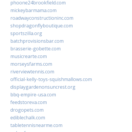
phoone24brookfield.com
mickeybarmama.com
roadwayconstructioninc.com
shopdragonflyboutique.com
sportszilla.org
batchprovisionsbar.com
brasserie-gobette.com
musicrearte.com
morseysfarms.com
riverviewtennis.com
official-kelly-toys-squishmallows.com
displaygardenonsuncrest.org
bbq-empire-usa.com
feedstoreva.com
drogopets.com
ediblechalk.com
tabletennisnearme.com