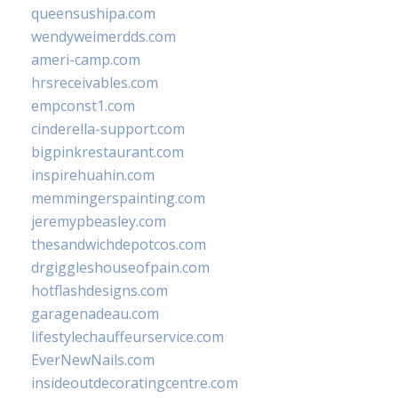
queensushipa.com
wendyweimerdds.com
ameri-camp.com
hrsreceivables.com
empconst1.com
cinderella-support.com
bigpinkrestaurant.com
inspirehuahin.com
memmingerspainting.com
jeremypbeasley.com
thesandwichdepotcos.com
drgiggleshouseofpain.com
hotflashdesigns.com
garagenadeau.com
lifestylechauffeurservice.com
EverNewNails.com
insideoutdecoratingcentre.com