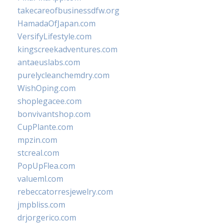
takecareofbusinessdfw.org
HamadaOfJapan.com
VersifyLifestyle.com
kingscreekadventures.com
antaeuslabs.com
purelycleanchemdry.com
WishOping.com
shoplegacee.com
bonvivantshop.com
CupPlante.com
mpzin.com
stcreal.com
PopUpFlea.com
valueml.com
rebeccatorresjewelry.com
jmpbliss.com
drjorgerico.com