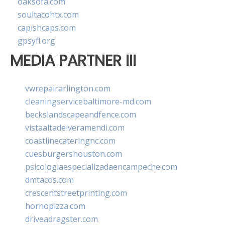
oaksofa.com
soultacohtx.com
capishcaps.com
gpsyfl.org
MEDIA PARTNER III
vwrepairarlington.com
cleaningservicebaltimore-md.com
beckslandscapeandfence.com
vistaaltadelveramendi.com
coastlinecateringnc.com
cuesburgershouston.com
psicologiaespecializadaencampeche.com
dmtacos.com
crescentstreetprinting.com
hornopizza.com
driveadragster.com