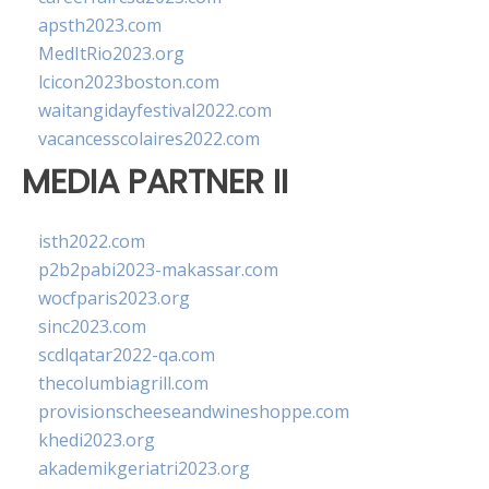
apsth2023.com
MedItRio2023.org
lcicon2023boston.com
waitangidayfestival2022.com
vacancesscolaires2022.com
MEDIA PARTNER II
isth2022.com
p2b2pabi2023-makassar.com
wocfparis2023.org
sinc2023.com
scdlqatar2022-qa.com
thecolumbiagrill.com
provisionscheeseandwineshoppe.com
khedi2023.org
akademikgeriatri2023.org