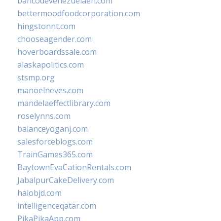
bancodevenezuelaen.com
bettermoodfoodcorporation.com
hingstonnt.com
chooseagender.com
hoverboardssale.com
alaskapolitics.com
stsmp.org
manoelneves.com
mandelaeffectlibrary.com
roselynns.com
balanceyoganj.com
salesforceblogs.com
TrainGames365.com
BaytownEvaCationRentals.com
JabalpurCakeDelivery.com
halobjd.com
intelligenceqatar.com
PikaPikaApp.com