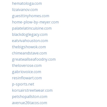
hematologa.com
lizaivanov.com
guesttinyhomes.com
home-plow-by-meyer.com
palatelatincuisine.com
blackdoglegacy.com
eatvivahouston.com
thebigshowok.com
chimeandstave.com
greatwallseafoodny.com
theloverose.com
gabriovoice.com
resinflowart.com
p-sports.net
korsairstreetwear.com
petshopallston.com
avenue26tacos.com