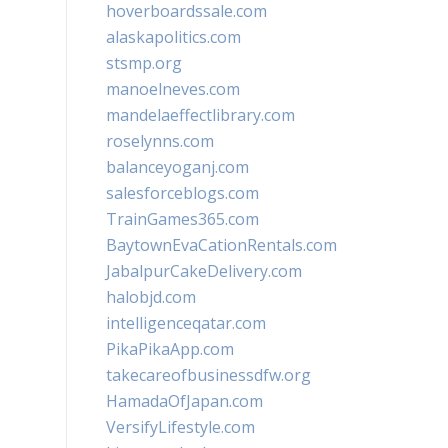
hoverboardssale.com
alaskapolitics.com
stsmp.org
manoelneves.com
mandelaeffectlibrary.com
roselynns.com
balanceyoganj.com
salesforceblogs.com
TrainGames365.com
BaytownEvaCationRentals.com
JabalpurCakeDelivery.com
halobjd.com
intelligenceqatar.com
PikaPikaApp.com
takecareofbusinessdfw.org
HamadaOfJapan.com
VersifyLifestyle.com