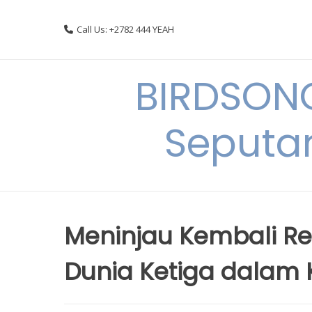
Skip
to
Call Us: +2782 444 YEAH
content
BIRDSON
Seputa
Meninjau Kembali R
Dunia Ketiga dalam K