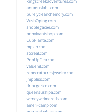
kingscreekadventures.com
antaeuslabs.com
purelycleanchemdry.com
WishOping.com
shoplegacee.com
bonvivantshop.com
CupPlante.com
mpzin.com
stcreal.com
PopUpFlea.com
valueml.com
rebeccatorresjewelry.com
jmpbliss.com
drjorgerico.com
queensushipa.com
wendyweimerdds.com
ameri-camp.com
hrsreceivables.com