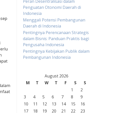
Peran Desentralisasi dalam
Penguatan Otonomi Daerah di
Indonesia
nsep
Menggali Potensi Pembangunan
Daerah di Indonesia
Pentingnya Perencanaan Strategis
dalam Bisnis: Panduan Praktis bagi
i
Pengusaha Indonesia
erlu
Pentingnya Kebijakan Publik dalam
h
Pembangunan Indonesia
apat
August 2026
M
T
W
T
F
S
S
dalam
1
2
nfaat
3
4
5
6
7
8
9
10
11
12
13
14
15
16
17
18
19
20
21
22
23