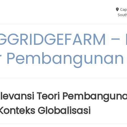
Cap
South
GGRIDGEFARM – I
r Pembangunan
elevansi Teori Pembangun
onteks Globalisasi