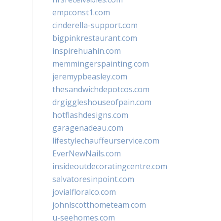
empconst1.com
cinderella-support.com
bigpinkrestaurant.com
inspirehuahin.com
memmingerspainting.com
jeremypbeasley.com
thesandwichdepotcos.com
drgiggleshouseofpain.com
hotflashdesigns.com
garagenadeau.com
lifestylechauffeurservice.com
EverNewNails.com
insideoutdecoratingcentre.com
salvatoresinpoint.com
jovialfloralco.com
johnlscotthometeam.com
u-seehomes.com