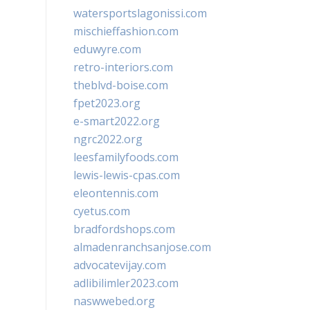
watersportslagonissi.com
mischieffashion.com
eduwyre.com
retro-interiors.com
theblvd-boise.com
fpet2023.org
e-smart2022.org
ngrc2022.org
leesfamilyfoods.com
lewis-lewis-cpas.com
eleontennis.com
cyetus.com
bradfordshops.com
almadenranchsanjose.com
advocatevijay.com
adlibilimler2023.com
naswwebed.org