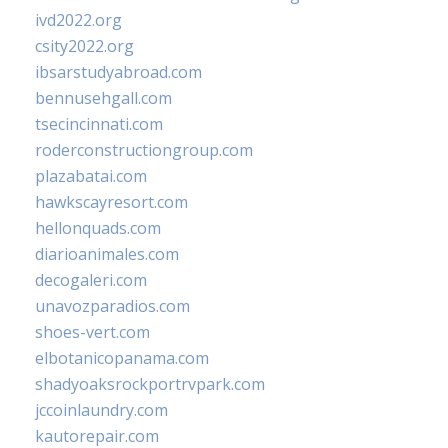
ivd2022.org
csity2022.org
ibsarstudyabroad.com
bennusehgall.com
tsecincinnati.com
roderconstructiongroup.com
plazabatai.com
hawkscayresort.com
hellonquads.com
diarioanimales.com
decogaleri.com
unavozparadios.com
shoes-vert.com
elbotanicopanama.com
shadyoaksrockportrvpark.com
jccoinlaundry.com
kautorepair.com