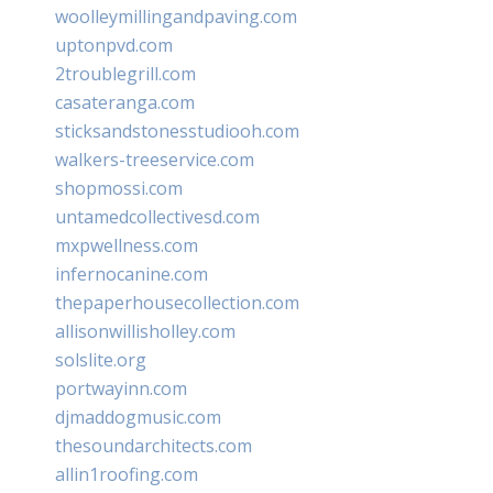
woolleymillingandpaving.com
uptonpvd.com
2troublegrill.com
casateranga.com
sticksandstonesstudiooh.com
walkers-treeservice.com
shopmossi.com
untamedcollectivesd.com
mxpwellness.com
infernocanine.com
thepaperhousecollection.com
allisonwillisholley.com
solslite.org
portwayinn.com
djmaddogmusic.com
thesoundarchitects.com
allin1roofing.com