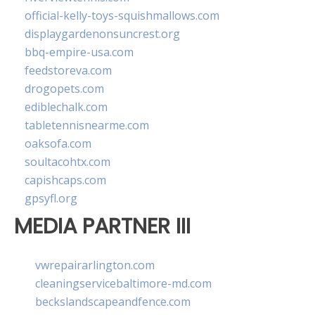
official-kelly-toys-squishmallows.com
displaygardenonsuncrest.org
bbq-empire-usa.com
feedstoreva.com
drogopets.com
ediblechalk.com
tabletennisnearme.com
oaksofa.com
soultacohtx.com
capishcaps.com
gpsyfl.org
MEDIA PARTNER III
vwrepairarlington.com
cleaningservicebaltimore-md.com
beckslandscapeandfence.com