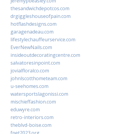
jeremypbeasley.com
thesandwichdepotcos.com
drgiggleshouseofpain.com
hotflashdesigns.com
garagenadeau.com
lifestylechauffeurservice.com
EverNewNails.com
insideoutdecoratingcentre.com
salvatoresinpoint.com
jovialfloralco.com
johnlscotthometeam.com
u-seehomes.com
watersportslagonissi.com
mischieffashion.com
eduwyre.com
retro-interiors.com
theblvd-boise.com
fpet2023.org