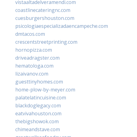
vistaaltadelveramendi.com
coastlinecateringnc.com
cuesburgershouston.com
psicologiaespecializadaencampeche.com
dmtacos.com
crescentstreetprinting.com
hornopizza.com
driveadragster.com
hematologa.com
lizaivanov.com
guesttinyhomes.com
home-plow-by-meyer.com
palatelatincuisine.com
blackdoglegacy.com
eatvivahouston.com
thebigshowok.com
chimeandstave.com