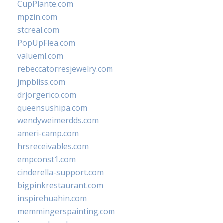
CupPlante.com
mpzin.com
stcreal.com
PopUpFlea.com
valueml.com
rebeccatorresjewelry.com
jmpbliss.com
drjorgerico.com
queensushipa.com
wendyweimerdds.com
ameri-camp.com
hrsreceivables.com
empconst1.com
cinderella-support.com
bigpinkrestaurant.com
inspirehuahin.com
memmingerspainting.com