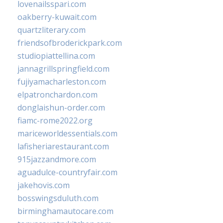
lovenailsspari.com
oakberry-kuwait.com
quartzliterary.com
friendsofbroderickpark.com
studiopiattellina.com
jannagrillspringfield.com
fujiyamacharleston.com
elpatronchardon.com
donglaishun-order.com
fiamc-rome2022.org
mariceworldessentials.com
lafisheriarestaurant.com
915jazzandmore.com
aguadulce-countryfair.com
jakehovis.com
bosswingsduluth.com
birminghamautocare.com