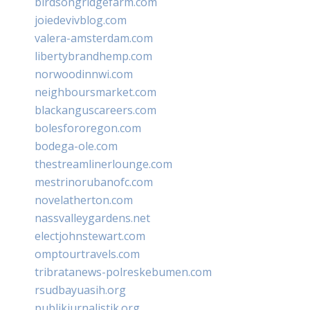
birdsongridgefarm.com
joiedevivblog.com
valera-amsterdam.com
libertybrandhemp.com
norwoodinnwi.com
neighboursmarket.com
blackanguscareers.com
bolesfororegon.com
bodega-ole.com
thestreamlinerlounge.com
mestrinorubanofc.com
novelatherton.com
nassvalleygardens.net
electjohnstewart.com
omptourtravels.com
tribratanews-polreskebumen.com
rsudbayuasih.org
publikjurnalistik.org