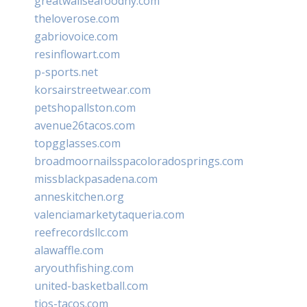
greatwallseafoodny.com
theloverose.com
gabriovoice.com
resinflowart.com
p-sports.net
korsairstreetwear.com
petshopallston.com
avenue26tacos.com
topgglasses.com
broadmoornailsspacoloradosprings.com
missblackpasadena.com
anneskitchen.org
valenciamarketytaqueria.com
reefrecordsllc.com
alawaffle.com
aryouthfishing.com
united-basketball.com
tios-tacos.com