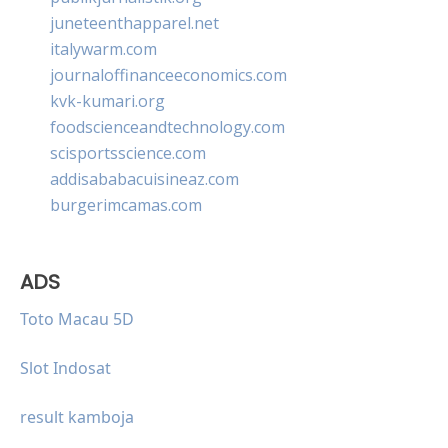
juneteenthapparel.net
italywarm.com
journaloffinanceeconomics.com
kvk-kumari.org
foodscienceandtechnology.com
scisportsscience.com
addisababacuisineaz.com
burgerimcamas.com
ADS
Toto Macau 5D
Slot Indosat
result kamboja