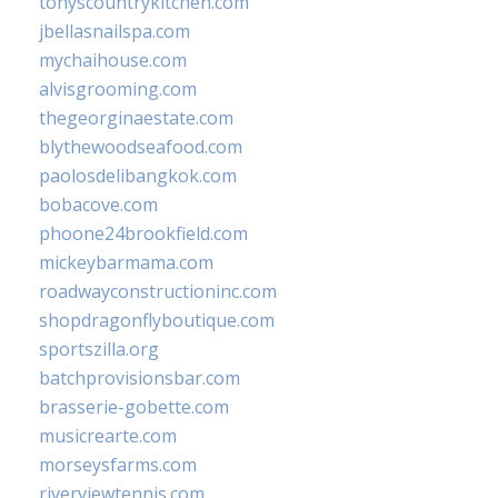
tonyscountrykitchen.com
jbellasnailspa.com
mychaihouse.com
alvisgrooming.com
thegeorginaestate.com
blythewoodseafood.com
paolosdelibangkok.com
bobacove.com
phoone24brookfield.com
mickeybarmama.com
roadwayconstructioninc.com
shopdragonflyboutique.com
sportszilla.org
batchprovisionsbar.com
brasserie-gobette.com
musicrearte.com
morseysfarms.com
riverviewtennis.com