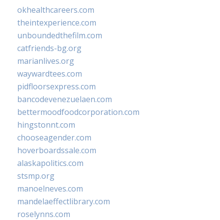
okhealthcareers.com
theintexperience.com
unboundedthefilm.com
catfriends-bg.org
marianlives.org
waywardtees.com
pidfloorsexpress.com
bancodevenezuelaen.com
bettermoodfoodcorporation.com
hingstonnt.com
chooseagender.com
hoverboardssale.com
alaskapolitics.com
stsmp.org
manoelneves.com
mandelaeffectlibrary.com
roselynns.com