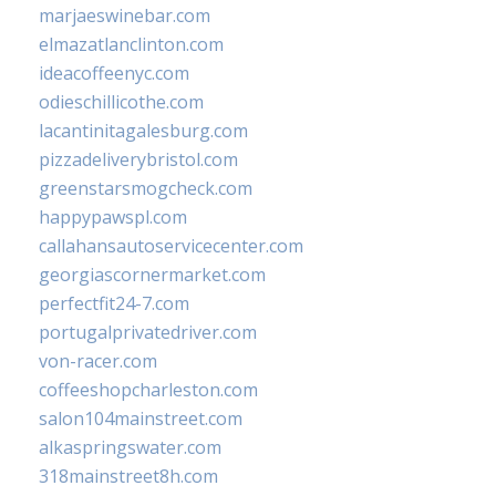
marjaeswinebar.com
elmazatlanclinton.com
ideacoffeenyc.com
odieschillicothe.com
lacantinitagalesburg.com
pizzadeliverybristol.com
greenstarsmogcheck.com
happypawspl.com
callahansautoservicecenter.com
georgiascornermarket.com
perfectfit24-7.com
portugalprivatedriver.com
von-racer.com
coffeeshopcharleston.com
salon104mainstreet.com
alkaspringswater.com
318mainstreet8h.com