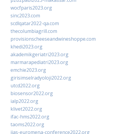
p2b2pabi2023-makassar.com
wocfparis2023.org
sinc2023.com
scdlqatar2022-qa.com
thecolumbiagrill.com
provisionscheeseandwineshoppe.com
khedi2023.org
akademikgeriatri2023.org
marmarapediatri2023.org
emchie2023.org
girisimselradyoloji2022.org
utcd2022.org
biosensor2022.org
ialp2022.org
klivet2022.org
ifac-hms2022.org
taoms2022.org
iias-euromena-conference2022.org