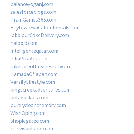
balanceyoganj.com
salesforceblogs.com
TrainGames365.com
BaytownEvaCationRentals.com
JabalpurCakeDelivery.com
halobjd.com
intelligenceqatar.com
PikaPikaApp.com
takecareofbusinessdfw.org
HamadaOfJapan.com
VersifyLifestyle.com
kingscreekadventures.com
antaeuslabs.com
purelycleanchemdry.com
WishOping.com
shoplegacee.com
bonvivantshop.com