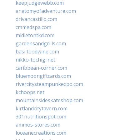
keepjudgewebb.com
anatomyofadventure.com
drivancastillo.com
cmmedspa.com
midletontkd.com
gardensandgrills.com
basilfoodwine.com
nikko-tochigi.net
caribbean-corner.com
bluemoongiftcards.com
rivercitysteampunkexpo.com
kchoops.net
mountainsideskateshop.com
kirtlandcitytavern.com
301nutritionspot.com
ammos-stores.com
loceanecreations.com