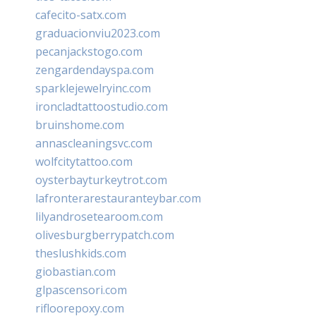
cafecito-satx.com
graduacionviu2023.com
pecanjackstogo.com
zengardendayspa.com
sparklejewelryinc.com
ironcladtattoostudio.com
bruinshome.com
annascleaningsvc.com
wolfcitytattoo.com
oysterbayturkeytrot.com
lafronterarestauranteybar.com
lilyandrosetearoom.com
olivesburgberrypatch.com
theslushkids.com
giobastian.com
glpascensori.com
rifloorepoxy.com