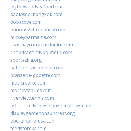
blythewoodseafood.com
paolosdelibangkok.com
bobacove.com
phoone24brookfield.com
mickeybarmama.com
roadwayconstructioninc.com
shopdragonflyboutique.com
sportszilla.org
batchprovisionsbar.com
brasserie-gobette.com
musicrearte.com
morseysfarms.com
riverviewtennis.com
official-kelly-toys-squishmallows.com
displaygardenonsuncrest.org
bbq-empire-usa.com
feedstoreva.com