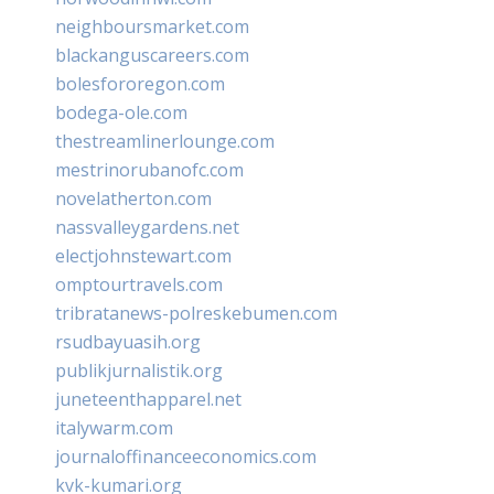
neighboursmarket.com
blackanguscareers.com
bolesfororegon.com
bodega-ole.com
thestreamlinerlounge.com
mestrinorubanofc.com
novelatherton.com
nassvalleygardens.net
electjohnstewart.com
omptourtravels.com
tribratanews-polreskebumen.com
rsudbayuasih.org
publikjurnalistik.org
juneteenthapparel.net
italywarm.com
journaloffinanceeconomics.com
kvk-kumari.org