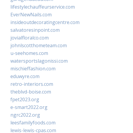
lifestylechauffeurservice.com
EverNewNails.com
insideoutdecoratingcentre.com
salvatoresinpoint.com
jovialfloralco.com
johnlscotthometeam.com
u-seehomes.com
watersportslagonissi.com
mischieffashion.com
eduwyre.com
retro-interiors.com
theblvd-boise.com
fpet2023.org
e-smart2022.org
ngrc2022.org
leesfamilyfoods.com
lewis-lewis-cpas.com