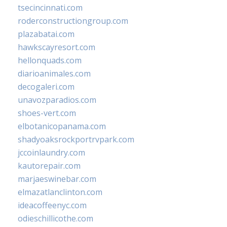
tsecincinnati.com
roderconstructiongroup.com
plazabatai.com
hawkscayresort.com
hellonquads.com
diarioanimales.com
decogaleri.com
unavozparadios.com
shoes-vert.com
elbotanicopanama.com
shadyoaksrockportrvpark.com
jccoinlaundry.com
kautorepair.com
marjaeswinebar.com
elmazatlanclinton.com
ideacoffeenyc.com
odieschillicothe.com