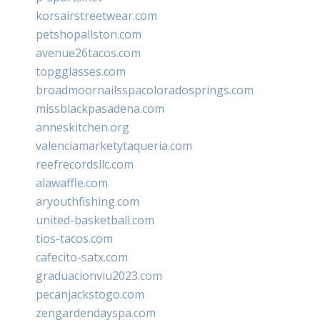
korsairstreetwear.com
petshopallston.com
avenue26tacos.com
topgglasses.com
broadmoornailsspacoloradosprings.com
missblackpasadena.com
anneskitchen.org
valenciamarketytaqueria.com
reefrecordsllc.com
alawaffle.com
aryouthfishing.com
united-basketball.com
tios-tacos.com
cafecito-satx.com
graduacionviu2023.com
pecanjackstogo.com
zengardendayspa.com