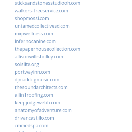
sticksandstonesstudiooh.com
walkers-treeservice.com
shopmossi.com
untamedcollectivesd.com
mxpwellness.com
infernocanine.com
thepaperhousecollection.com
allisonwillisholley.com
solslite.org
portwayinn.com
djmaddogmusic.com
thesoundarchitects.com
allin1roofing.com
keepjudgewebb.com
anatomyofadventure.com
drivancastillo.com
cmmedspa.com