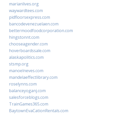
marianlives.org
waywardtees.com
pidfloorsexpress.com
bancodevenezuelaen.com
bettermoodfoodcorporation.com
hingstonnt.com
chooseagender.com
hoverboardssale.com
alaskapolitics.com
stsmp.org
manoelneves.com
mandelaeffectlibrary.com
roselynns.com
balanceyoganj.com
salesforceblogs.com
TrainGames365.com
BaytownEvaCationRentals.com