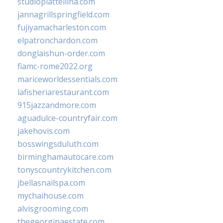
studiopiattellina.com
jannagrillspringfield.com
fujiyamacharleston.com
elpatronchardon.com
donglaishun-order.com
fiamc-rome2022.org
mariceworldessentials.com
lafisheriarestaurant.com
915jazzandmore.com
aguadulce-countryfair.com
jakehovis.com
bosswingsduluth.com
birminghamautocare.com
tonyscountrykitchen.com
jbellasnailspa.com
mychaihouse.com
alvisgrooming.com
thegeorginaestate.com