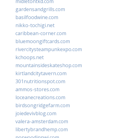
midletontkd.com
gardensandgrills.com
basilfoodwine.com
nikko-tochigi.net
caribbean-corner.com
bluemoongiftcards.com
rivercitysteampunkexpo.com
kchoops.net
mountainsideskateshop.com
kirtlandcitytavern.com
301nutritionspot.com
ammos-stores.com
loceanecreations.com
birdsongridgefarm.com
joiedevivblog.com
valera-amsterdam.com
libertybrandhemp.com
norwoodinnwi.com