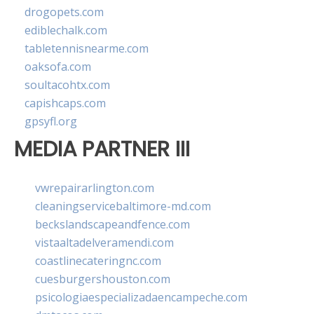
drogopets.com
ediblechalk.com
tabletennisnearme.com
oaksofa.com
soultacohtx.com
capishcaps.com
gpsyfl.org
MEDIA PARTNER III
vwrepairarlington.com
cleaningservicebaltimore-md.com
beckslandscapeandfence.com
vistaaltadelveramendi.com
coastlinecateringnc.com
cuesburgershouston.com
psicologiaespecializadaencampeche.com