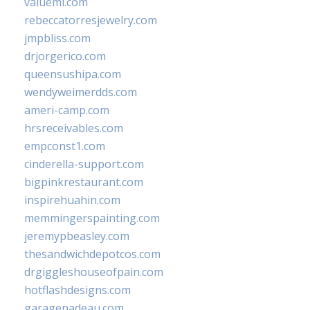
valueml.com
rebeccatorresjewelry.com
jmpbliss.com
drjorgerico.com
queensushipa.com
wendyweimerdds.com
ameri-camp.com
hrsreceivables.com
empconst1.com
cinderella-support.com
bigpinkrestaurant.com
inspirehuahin.com
memmingerspainting.com
jeremypbeasley.com
thesandwichdepotcos.com
drgiggleshouseofpain.com
hotflashdesigns.com
garagenadeau.com