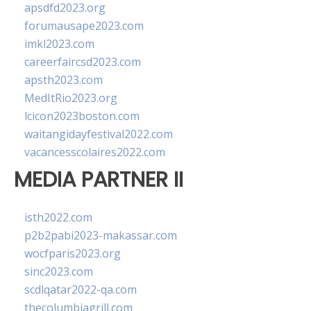
apsdfd2023.org
forumausape2023.com
imkl2023.com
careerfaircsd2023.com
apsth2023.com
MedItRio2023.org
lcicon2023boston.com
waitangidayfestival2022.com
vacancesscolaires2022.com
MEDIA PARTNER II
isth2022.com
p2b2pabi2023-makassar.com
wocfparis2023.org
sinc2023.com
scdlqatar2022-qa.com
thecolumbiagrill.com