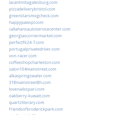
lacantinitagalesburg.com
pizzadeliverybristol.com
greenstarsmogcheck.com
happypawspl.com
callahansautoservicecenter.com
georgiascornermarket.com
perfectfit24-7.com
portugalprivatedriver.com
von-racer.com
coffeeshopcharleston.com
salon104mainstreet.com
alkaspringswater.com
318mainstreet8h.com
lovenailsspari.com
oakberry-kuwait.com
quartzliterary.com
friendsofbroderickpark.com