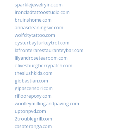
sparklejewelryinc.com
ironcladtattoostudio.com
bruinshome.com
annascleaningsvc.com
wolfcitytattoo.com
oysterbayturkeytrot.com
lafronterarestauranteybar.com
lilyandrosetearoom.com
olivesburgberrypatch.com
theslushkids.com
giobastian.com
glpascensori.com
rifloorepoxy.com
woolleymillingandpaving.com
uptonpvd.com
2troublegrill.com
casateranga.com