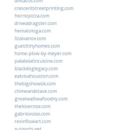
dmtacos.com
crescentstreetprinting.com
hornopizza.com
driveadragster.com
hematologa.com
lizaivanov.com
guesttinyhomes.com
home-plow-by-meyer.com
palatelatincuisine.com
blackdoglegacy.com
eatvivahouston.com
thebigshowok.com
chimeandstave.com
greatwallseafoodny.com
theloverose.com
gabriovoice.com
resinflowart.com
p-sports.net