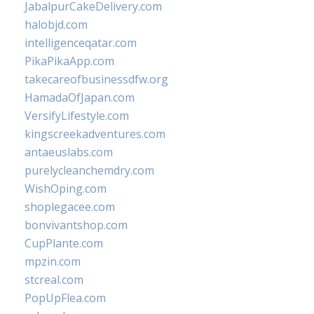
JabalpurCakeDelivery.com
halobjd.com
intelligenceqatar.com
PikaPikaApp.com
takecareofbusinessdfw.org
HamadaOfJapan.com
VersifyLifestyle.com
kingscreekadventures.com
antaeuslabs.com
purelycleanchemdry.com
WishOping.com
shoplegacee.com
bonvivantshop.com
CupPlante.com
mpzin.com
stcreal.com
PopUpFlea.com