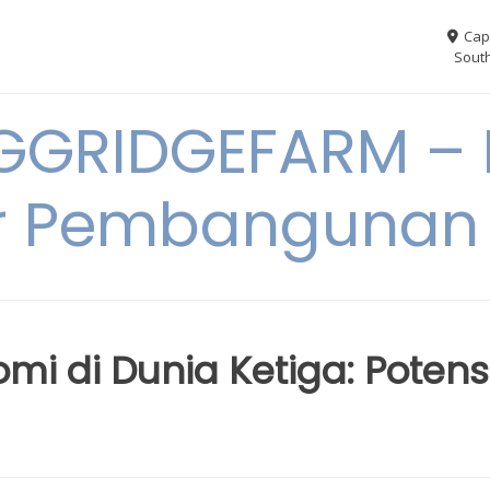
Cap
South
GGRIDGEFARM – I
r Pembangunan
 di Dunia Ketiga: Potens