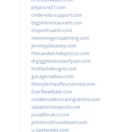
empconst1.com
cinderella-support.com
bigpinkrestaurant.com
inspirehuahin.com
memmingerspainting.com
jeremypbeasley.com
thesandwichdepotcos.com
drgiggleshouseofpain.com
hotflashdesigns.com
garagenadeau.com
lifestylechauffeurservice.com
EverNewNails.com
insideoutdecoratingcentre.com
salvatoresinpoint.com
jovialfloralco.com
johnlscotthometeam.com
u-seehomes.com