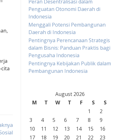
h
Peran Desentralisasi dalam
Penguatan Otonomi Daerah di
Indonesia
Menggali Potensi Pembangunan
nan,
Daerah di Indonesia
Pentingnya Perencanaan Strategis
dalam Bisnis: Panduan Praktis bagi
Pengusaha Indonesia
rja
Pentingnya Kebijakan Publik dalam
cita
Pembangunan Indonesia
August 2026
M
T
W
T
F
S
S
1
2
3
4
5
6
7
8
9
aknya
10
11
12
13
14
15
16
osial
17
18
19
20
21
22
23