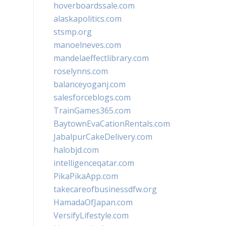
hoverboardssale.com
alaskapolitics.com
stsmp.org
manoelneves.com
mandelaeffectlibrary.com
roselynns.com
balanceyoganj.com
salesforceblogs.com
TrainGames365.com
BaytownEvaCationRentals.com
JabalpurCakeDelivery.com
halobjd.com
intelligenceqatar.com
PikaPikaApp.com
takecareofbusinessdfw.org
HamadaOfJapan.com
VersifyLifestyle.com