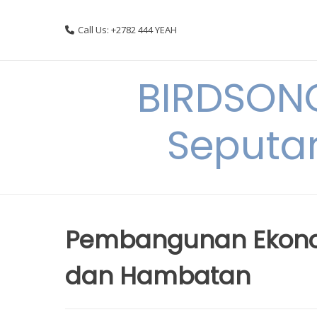
Skip
to
Call Us: +2782 444 YEAH
content
BIRDSON
Seputa
Pembangunan Ekonomi
dan Hambatan