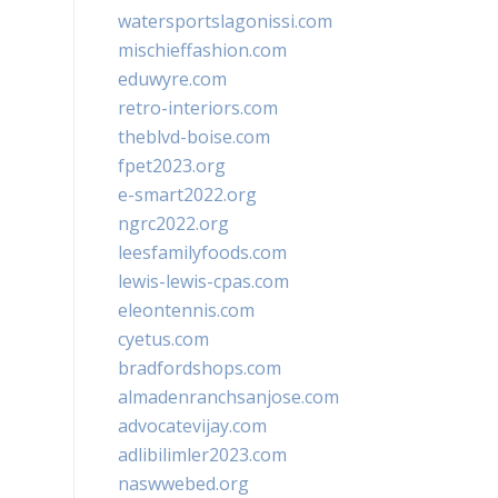
watersportslagonissi.com
mischieffashion.com
eduwyre.com
retro-interiors.com
theblvd-boise.com
fpet2023.org
e-smart2022.org
ngrc2022.org
leesfamilyfoods.com
lewis-lewis-cpas.com
eleontennis.com
cyetus.com
bradfordshops.com
almadenranchsanjose.com
advocatevijay.com
adlibilimler2023.com
naswwebed.org