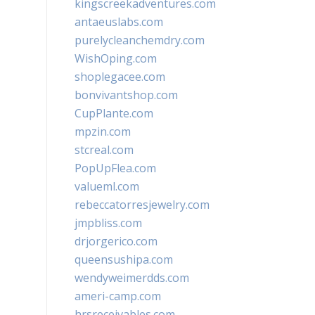
kingscreekadventures.com
antaeuslabs.com
purelycleanchemdry.com
WishOping.com
shoplegacee.com
bonvivantshop.com
CupPlante.com
mpzin.com
stcreal.com
PopUpFlea.com
valueml.com
rebeccatorresjewelry.com
jmpbliss.com
drjorgerico.com
queensushipa.com
wendyweimerdds.com
ameri-camp.com
hrsreceivables.com