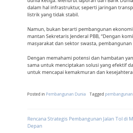
dunia ketiga. Menurut laporan dari Bank Duni
dalam hal infrastruktur, seperti jaringan tran
listrik yang tidak stabil.
Namun, bukan berarti pembangunan ekonomi di
mantan Sekretaris Jenderal PBB, “Dengan komi
masyarakat dan sektor swasta, pembangunan e
Dengan memahami potensi dan hambatan yang
sama untuk menciptakan solusi yang efektif d
untuk mencapai kemakmuran dan kesejahteraan
Posted in
Pembangunan Dunia
Tagged
pembangunan 
Post
Rencana Strategis Pembangunan Jalan Tol di 
Depan