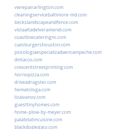
vwrepairarlington.com
cleaningservicebaltimore-md.com
beckslandscapeandfence.com
vistaaltadelveramendi.com
coastlinecateringnc.com
cuesburgershouston.com
psicologiaespecializadaencampeche.com
dmtacos.com
crescentstreetprinting.com
hornopizza.com
driveadragster.com
hematologa.com
lizaivanov.com
guesttinyhomes.com
home-plow-by-meyer.com
palatelatincuisine.com
blackdoglegacy.com