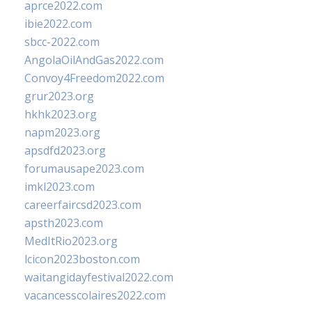
aprce2022.com
ibie2022.com
sbcc-2022.com
AngolaOilAndGas2022.com
Convoy4Freedom2022.com
grur2023.org
hkhk2023.org
napm2023.org
apsdfd2023.org
forumausape2023.com
imkl2023.com
careerfaircsd2023.com
apsth2023.com
MedItRio2023.org
lcicon2023boston.com
waitangidayfestival2022.com
vacancesscolaires2022.com