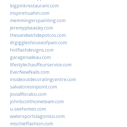
bigpinkrestaurant.com
inspirehuahin.com
memmingerspainting.com
jeremypbeasley.com
thesandwichdepotcos.com
drgiggleshouseofpain.com
hotflashdesigns.com
garagenadeau.com
lifestylechauffeurservice.com
EverNewNails.com
insideoutdecoratingcentre.com
salvatoresinpoint.com
jovialfloralco.com
johnlscotthometeam.com
u-seehomes.com
watersportslagonissi.com
mischieffashion.com