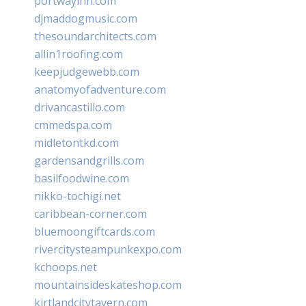
portwayinn.com
djmaddogmusic.com
thesoundarchitects.com
allin1roofing.com
keepjudgewebb.com
anatomyofadventure.com
drivancastillo.com
cmmedspa.com
midletontkd.com
gardensandgrills.com
basilfoodwine.com
nikko-tochigi.net
caribbean-corner.com
bluemoongiftcards.com
rivercitysteampunkexpo.com
kchoops.net
mountainsideskateshop.com
kirtlandcitytavern.com