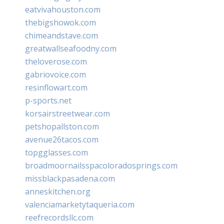
eatvivahouston.com
thebigshowok.com
chimeandstave.com
greatwallseafoodny.com
theloverose.com
gabriovoice.com
resinflowart.com
p-sports.net
korsairstreetwear.com
petshopallston.com
avenue26tacos.com
topgglasses.com
broadmoornailsspacoloradosprings.com
missblackpasadena.com
anneskitchen.org
valenciamarketytaqueria.com
reefrecordsllc.com