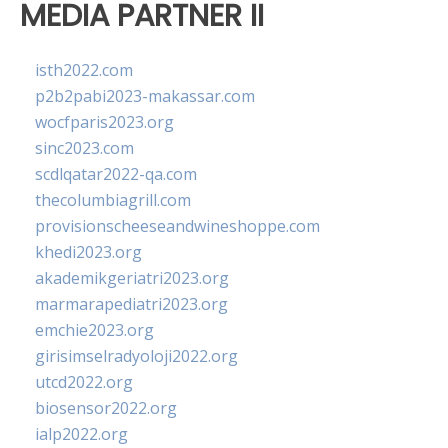
MEDIA PARTNER II
isth2022.com
p2b2pabi2023-makassar.com
wocfparis2023.org
sinc2023.com
scdlqatar2022-qa.com
thecolumbiagrill.com
provisionscheeseandwineshoppe.com
khedi2023.org
akademikgeriatri2023.org
marmarapediatri2023.org
emchie2023.org
girisimselradyoloji2022.org
utcd2022.org
biosensor2022.org
ialp2022.org