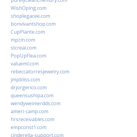
purelycleanchemdry.com
WishOping.com
shoplegacee.com
bonvivantshop.com
CupPlante.com
mpzin.com
stcreal.com
PopUpFlea.com
valueml.com
rebeccatorresjewelry.com
jmpbliss.com
drjorgerico.com
queensushipa.com
wendyweimerdds.com
ameri-camp.com
hrsreceivables.com
empconst1.com
cinderella-support.com