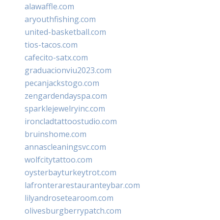
alawaffle.com
aryouthfishing.com
united-basketball.com
tios-tacos.com
cafecito-satx.com
graduacionviu2023.com
pecanjackstogo.com
zengardendayspa.com
sparklejewelryinc.com
ironcladtattoostudio.com
bruinshome.com
annascleaningsvc.com
wolfcitytattoo.com
oysterbayturkeytrot.com
lafronterarestauranteybar.com
lilyandrosetearoom.com
olivesburgberrypatch.com