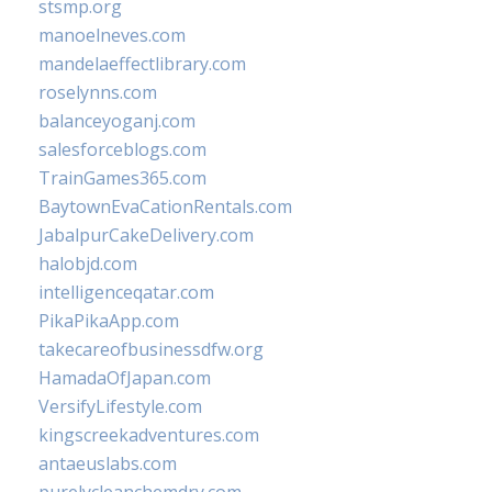
stsmp.org
manoelneves.com
mandelaeffectlibrary.com
roselynns.com
balanceyoganj.com
salesforceblogs.com
TrainGames365.com
BaytownEvaCationRentals.com
JabalpurCakeDelivery.com
halobjd.com
intelligenceqatar.com
PikaPikaApp.com
takecareofbusinessdfw.org
HamadaOfJapan.com
VersifyLifestyle.com
kingscreekadventures.com
antaeuslabs.com