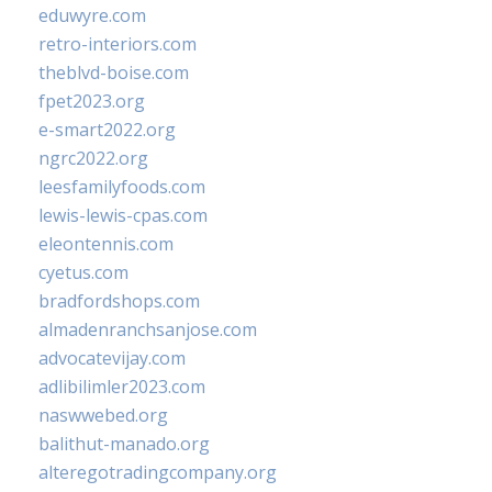
eduwyre.com
retro-interiors.com
theblvd-boise.com
fpet2023.org
e-smart2022.org
ngrc2022.org
leesfamilyfoods.com
lewis-lewis-cpas.com
eleontennis.com
cyetus.com
bradfordshops.com
almadenranchsanjose.com
advocatevijay.com
adlibilimler2023.com
naswwebed.org
balithut-manado.org
alteregotradingcompany.org