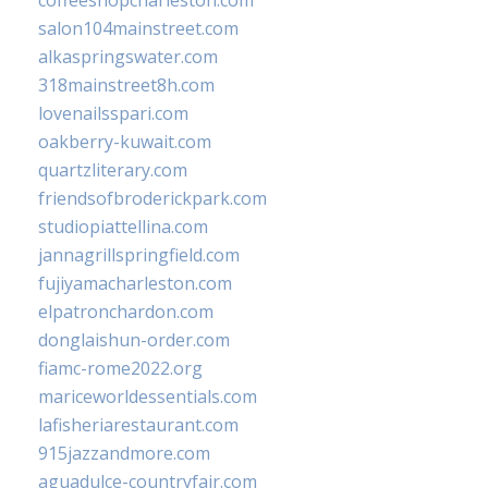
coffeeshopcharleston.com
salon104mainstreet.com
alkaspringswater.com
318mainstreet8h.com
lovenailsspari.com
oakberry-kuwait.com
quartzliterary.com
friendsofbroderickpark.com
studiopiattellina.com
jannagrillspringfield.com
fujiyamacharleston.com
elpatronchardon.com
donglaishun-order.com
fiamc-rome2022.org
mariceworldessentials.com
lafisheriarestaurant.com
915jazzandmore.com
aguadulce-countryfair.com