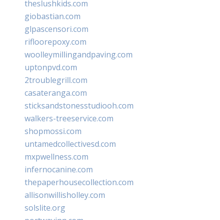
theslushkids.com
giobastian.com
glpascensori.com
rifloorepoxy.com
woolleymillingandpaving.com
uptonpvd.com
2troublegrill.com
casateranga.com
sticksandstonesstudiooh.com
walkers-treeservice.com
shopmossi.com
untamedcollectivesd.com
mxpwellness.com
infernocanine.com
thepaperhousecollection.com
allisonwillisholley.com
solslite.org