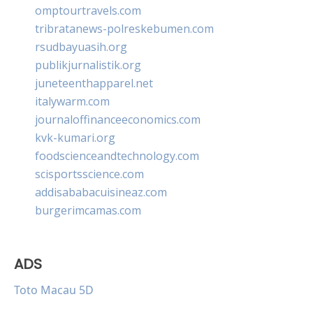
omptourtravels.com
tribratanews-polreskebumen.com
rsudbayuasih.org
publikjurnalistik.org
juneteenthapparel.net
italywarm.com
journaloffinanceeconomics.com
kvk-kumari.org
foodscienceandtechnology.com
scisportsscience.com
addisababacuisineaz.com
burgerimcamas.com
ADS
Toto Macau 5D