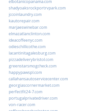
elbotanicopanama.com
shadyoaksrockportrvpark.com
jccoinlaundry.com
kautorepair.com
marjaeswinebar.com
elmazatlanclinton.com
ideacoffeenyc.com
odieschillicothe.com
lacantinitagalesburg.com
pizzadeliverybristol.com
greenstarsmogcheck.com
happypawspl.com
callahansautoservicecenter.com
georgiascornermarket.com
perfectfit24-7.com
portugalprivatedriver.com
von-racer.com