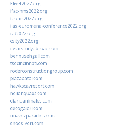
klivet2022.org
ifac-hms2022.org
taoms2022.org
iias-euromena-conference2022.org
ivd2022.org
csity2022.org
ibsarstudyabroad.com
bennusehgall.com
tsecincinnati.com
roderconstructiongroup.com
plazabatai.com
hawkscayresort.com
hellonquads.com
diarioanimales.com
decogaleri.com
unavozparadios.com
shoes-vert.com