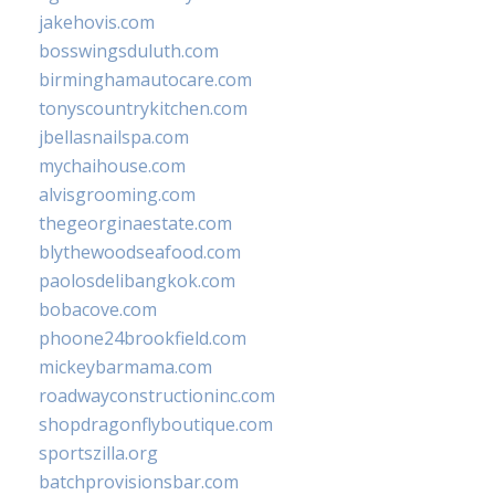
jakehovis.com
bosswingsduluth.com
birminghamautocare.com
tonyscountrykitchen.com
jbellasnailspa.com
mychaihouse.com
alvisgrooming.com
thegeorginaestate.com
blythewoodseafood.com
paolosdelibangkok.com
bobacove.com
phoone24brookfield.com
mickeybarmama.com
roadwayconstructioninc.com
shopdragonflyboutique.com
sportszilla.org
batchprovisionsbar.com