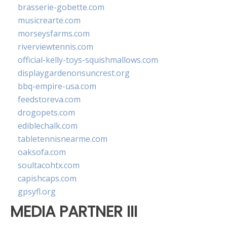
brasserie-gobette.com
musicrearte.com
morseysfarms.com
riverviewtennis.com
official-kelly-toys-squishmallows.com
displaygardenonsuncrest.org
bbq-empire-usa.com
feedstoreva.com
drogopets.com
ediblechalk.com
tabletennisnearme.com
oaksofa.com
soultacohtx.com
capishcaps.com
gpsyfl.org
MEDIA PARTNER III