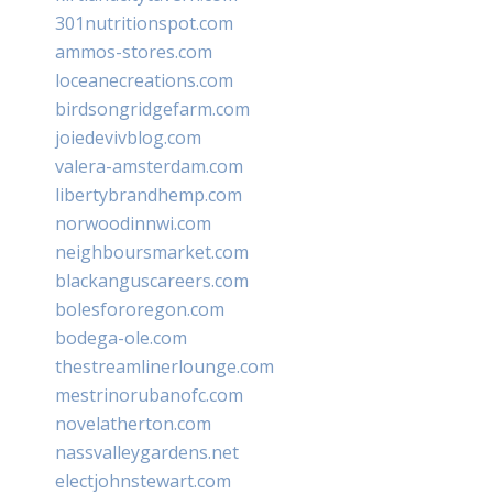
301nutritionspot.com
ammos-stores.com
loceanecreations.com
birdsongridgefarm.com
joiedevivblog.com
valera-amsterdam.com
libertybrandhemp.com
norwoodinnwi.com
neighboursmarket.com
blackanguscareers.com
bolesfororegon.com
bodega-ole.com
thestreamlinerlounge.com
mestrinorubanofc.com
novelatherton.com
nassvalleygardens.net
electjohnstewart.com