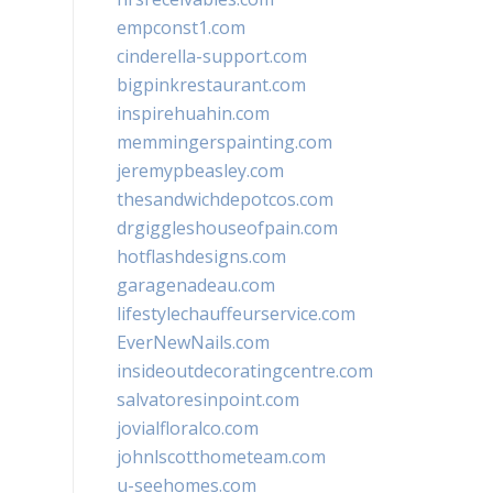
empconst1.com
cinderella-support.com
bigpinkrestaurant.com
inspirehuahin.com
memmingerspainting.com
jeremypbeasley.com
thesandwichdepotcos.com
drgiggleshouseofpain.com
hotflashdesigns.com
garagenadeau.com
lifestylechauffeurservice.com
EverNewNails.com
insideoutdecoratingcentre.com
salvatoresinpoint.com
jovialfloralco.com
johnlscotthometeam.com
u-seehomes.com