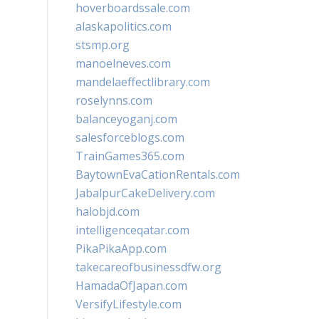
hoverboardssale.com
alaskapolitics.com
stsmp.org
manoelneves.com
mandelaeffectlibrary.com
roselynns.com
balanceyoganj.com
salesforceblogs.com
TrainGames365.com
BaytownEvaCationRentals.com
JabalpurCakeDelivery.com
halobjd.com
intelligenceqatar.com
PikaPikaApp.com
takecareofbusinessdfw.org
HamadaOfJapan.com
VersifyLifestyle.com