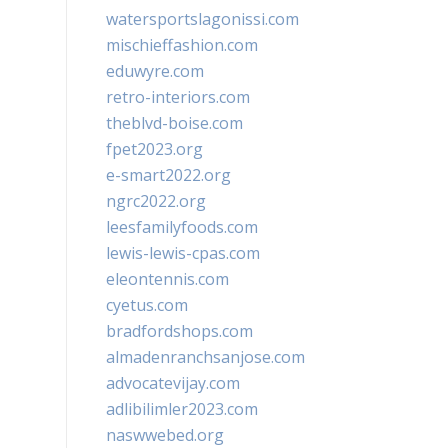
watersportslagonissi.com
mischieffashion.com
eduwyre.com
retro-interiors.com
theblvd-boise.com
fpet2023.org
e-smart2022.org
ngrc2022.org
leesfamilyfoods.com
lewis-lewis-cpas.com
eleontennis.com
cyetus.com
bradfordshops.com
almadenranchsanjose.com
advocatevijay.com
adlibilimler2023.com
naswwebed.org