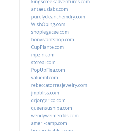
kingscreekadventures.com
antaeuslabs.com
purelycleanchemdry.com
WishOping.com
shoplegacee.com
bonvivantshop.com
CupPlante.com
mpzin.com
stcreal.com
PopUpFlea.com
valueml.com
rebeccatorresjewelry.com
jmpbliss.com
drjorgerico.com
queensushipa.com
wendyweimerdds.com
ameri-camp.com
hrsreceivables.com