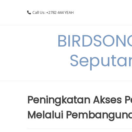
Skip
to
Call Us: +2782 444 YEAH
content
BIRDSON
Seputa
Peningkatan Akses 
Melalui Pembanguna