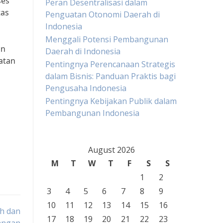
ses
Peran Desentralisasi dalam
tas
Penguatan Otonomi Daerah di
Indonesia
Menggali Potensi Pembangunan
an
Daerah di Indonesia
atan
Pentingnya Perencanaan Strategis
dalam Bisnis: Panduan Praktis bagi
Pengusaha Indonesia
Pentingnya Kebijakan Publik dalam
i
Pembangunan Indonesia
August 2026
M
T
W
T
F
S
S
1
2
3
4
5
6
7
8
9
10
11
12
13
14
15
16
ah dan
17
18
19
20
21
22
23