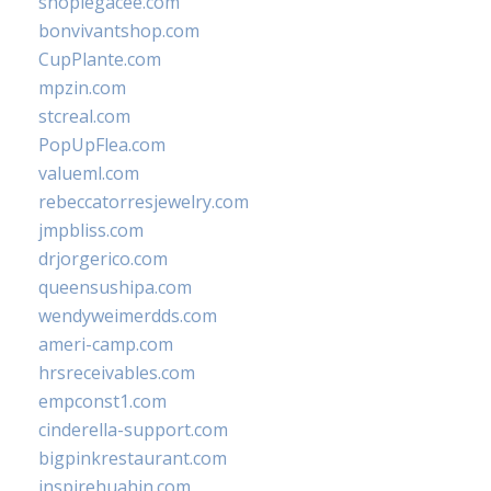
shoplegacee.com
bonvivantshop.com
CupPlante.com
mpzin.com
stcreal.com
PopUpFlea.com
valueml.com
rebeccatorresjewelry.com
jmpbliss.com
drjorgerico.com
queensushipa.com
wendyweimerdds.com
ameri-camp.com
hrsreceivables.com
empconst1.com
cinderella-support.com
bigpinkrestaurant.com
inspirehuahin.com