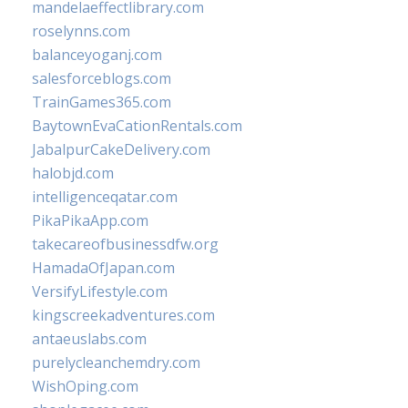
mandelaeffectlibrary.com
roselynns.com
balanceyoganj.com
salesforceblogs.com
TrainGames365.com
BaytownEvaCationRentals.com
JabalpurCakeDelivery.com
halobjd.com
intelligenceqatar.com
PikaPikaApp.com
takecareofbusinessdfw.org
HamadaOfJapan.com
VersifyLifestyle.com
kingscreekadventures.com
antaeuslabs.com
purelycleanchemdry.com
WishOping.com