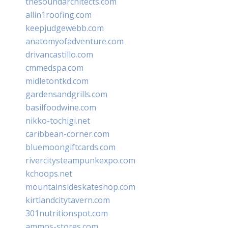
thesoundarchitects.com
allin1roofing.com
keepjudgewebb.com
anatomyofadventure.com
drivancastillo.com
cmmedspa.com
midletontkd.com
gardensandgrills.com
basilfoodwine.com
nikko-tochigi.net
caribbean-corner.com
bluemoongiftcards.com
rivercitysteampunkexpo.com
kchoops.net
mountainsideskateshop.com
kirtlandcitytavern.com
301nutritionspot.com
ammos-stores.com