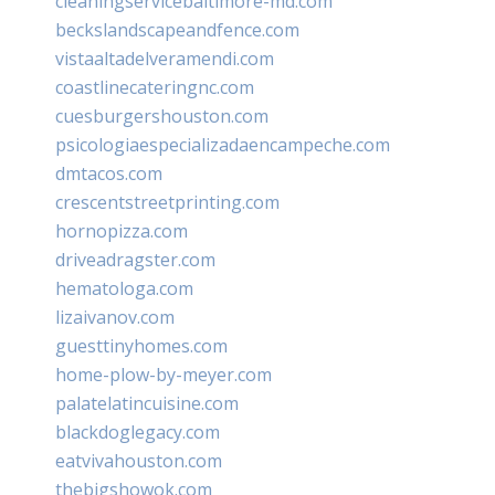
cleaningservicebaltimore-md.com
beckslandscapeandfence.com
vistaaltadelveramendi.com
coastlinecateringnc.com
cuesburgershouston.com
psicologiaespecializadaencampeche.com
dmtacos.com
crescentstreetprinting.com
hornopizza.com
driveadragster.com
hematologa.com
lizaivanov.com
guesttinyhomes.com
home-plow-by-meyer.com
palatelatincuisine.com
blackdoglegacy.com
eatvivahouston.com
thebigshowok.com