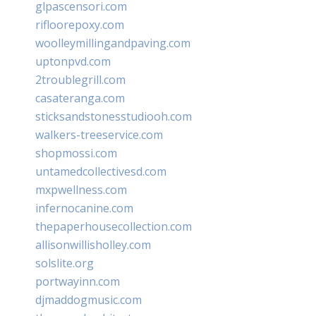
glpascensori.com
rifloorepoxy.com
woolleymillingandpaving.com
uptonpvd.com
2troublegrill.com
casateranga.com
sticksandstonesstudiooh.com
walkers-treeservice.com
shopmossi.com
untamedcollectivesd.com
mxpwellness.com
infernocanine.com
thepaperhousecollection.com
allisonwillisholley.com
solslite.org
portwayinn.com
djmaddogmusic.com