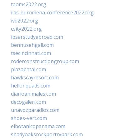
taoms2022.org
iias-euromena-conference2022.org
ivd2022.org
csity2022.org
ibsarstudyabroad.com
bennusehgall.com
tsecincinnati.com
roderconstructiongroup.com
plazabatai.com
hawkscayresort.com
hellonquads.com
diarioanimales.com
decogaleri.com
unavozparadios.com
shoes-vert.com
elbotanicopanama.com
shadyoaksrockportrvpark.com