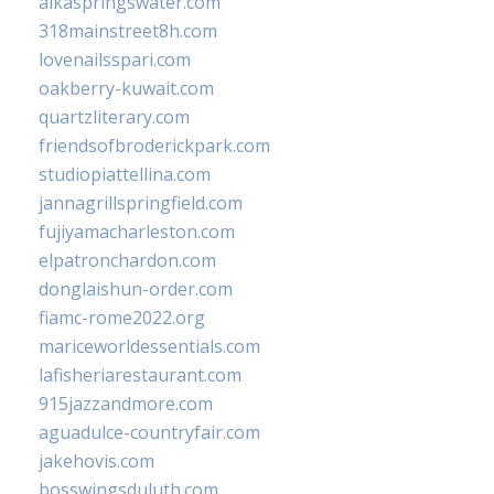
alkaspringswater.com
318mainstreet8h.com
lovenailsspari.com
oakberry-kuwait.com
quartzliterary.com
friendsofbroderickpark.com
studiopiattellina.com
jannagrillspringfield.com
fujiyamacharleston.com
elpatronchardon.com
donglaishun-order.com
fiamc-rome2022.org
mariceworldessentials.com
lafisheriarestaurant.com
915jazzandmore.com
aguadulce-countryfair.com
jakehovis.com
bosswingsduluth.com