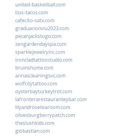
united-basketball.com
tios-tacos.com
cafecito-satx.com
graduacionviu2023.com
pecanjackstogo.com
zengardendayspa.com
sparklejewelryinc.com
ironcladtattoostudio.com
bruinshome.com
annascleaningsvc.com
wolfcitytattoo.com
oysterbayturkeytrot.com
lafronterarestauranteybar.com
lilyandrosetearoom.com
olivesburgberrypatch.com
theslushkids.com
giobastian.com