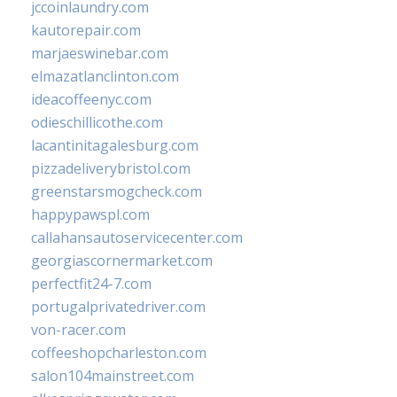
jccoinlaundry.com
kautorepair.com
marjaeswinebar.com
elmazatlanclinton.com
ideacoffeenyc.com
odieschillicothe.com
lacantinitagalesburg.com
pizzadeliverybristol.com
greenstarsmogcheck.com
happypawspl.com
callahansautoservicecenter.com
georgiascornermarket.com
perfectfit24-7.com
portugalprivatedriver.com
von-racer.com
coffeeshopcharleston.com
salon104mainstreet.com