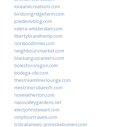
loceanecreations.com
birdsongridgefarm.com
joiedevivblog.com
valera-amsterdam.com
libertybrandhemp.com
norwoodinnwi.com
neighboursmarket.com
blackanguscareers.com
bolesfororegon.com
bodega-ole.com
thestreamlinerlounge.com
mestrinorubanofc.com
novelatherton.com
nassvalleygardens.net
electjohnstewart.com
omptourtravels.com
tribratanews-polreskebumen.com