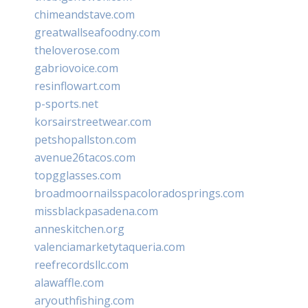
chimeandstave.com
greatwallseafoodny.com
theloverose.com
gabriovoice.com
resinflowart.com
p-sports.net
korsairstreetwear.com
petshopallston.com
avenue26tacos.com
topgglasses.com
broadmoornailsspacoloradosprings.com
missblackpasadena.com
anneskitchen.org
valenciamarketytaqueria.com
reefrecordsllc.com
alawaffle.com
aryouthfishing.com