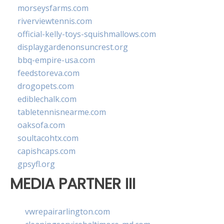
morseysfarms.com
riverviewtennis.com
official-kelly-toys-squishmallows.com
displaygardenonsuncrest.org
bbq-empire-usa.com
feedstoreva.com
drogopets.com
ediblechalk.com
tabletennisnearme.com
oaksofa.com
soultacohtx.com
capishcaps.com
gpsyfl.org
MEDIA PARTNER III
vwrepairarlington.com