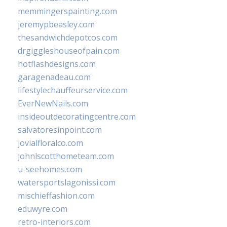
memmingerspainting.com
jeremypbeasley.com
thesandwichdepotcos.com
drgiggleshouseofpain.com
hotflashdesigns.com
garagenadeau.com
lifestylechauffeurservice.com
EverNewNails.com
insideoutdecoratingcentre.com
salvatoresinpoint.com
jovialfloralco.com
johnlscotthometeam.com
u-seehomes.com
watersportslagonissi.com
mischieffashion.com
eduwyre.com
retro-interiors.com