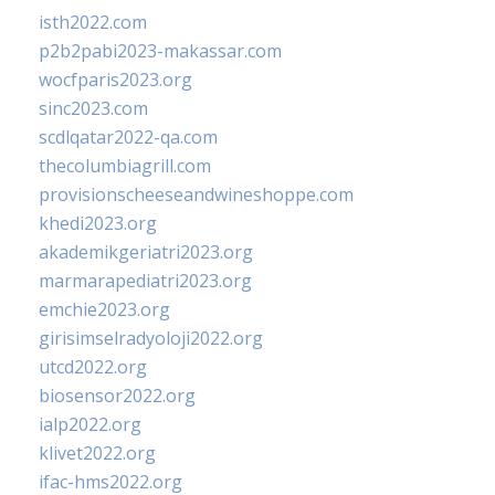
isth2022.com
p2b2pabi2023-makassar.com
wocfparis2023.org
sinc2023.com
scdlqatar2022-qa.com
thecolumbiagrill.com
provisionscheeseandwineshoppe.com
khedi2023.org
akademikgeriatri2023.org
marmarapediatri2023.org
emchie2023.org
girisimselradyoloji2022.org
utcd2022.org
biosensor2022.org
ialp2022.org
klivet2022.org
ifac-hms2022.org