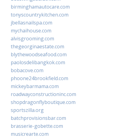
birminghamautocare.com
tonyscountrykitchen.com
jbellasnailspa.com
mychaihouse.com
alvisgrooming.com
thegeorginaestate.com
blythewoodseafood.com
paolosdelibangkok.com
bobacove.com
phoone24brookfield.com
mickeybarmama.com
roadwayconstructioninc.com
shopdragonflyboutique.com
sportszilla.org
batchprovisionsbar.com
brasserie-gobette.com
musicrearte.com