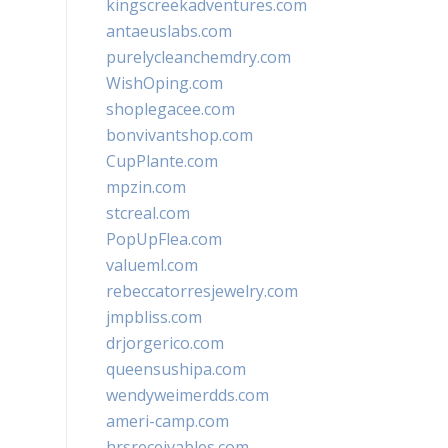
kingscreekadventures.com
antaeuslabs.com
purelycleanchemdry.com
WishOping.com
shoplegacee.com
bonvivantshop.com
CupPlante.com
mpzin.com
stcreal.com
PopUpFlea.com
valueml.com
rebeccatorresjewelry.com
jmpbliss.com
drjorgerico.com
queensushipa.com
wendyweimerdds.com
ameri-camp.com
hrsreceivables.com