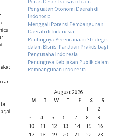
Peran Desentralisasi dalam
Penguatan Otonomi Daerah di
t
Indonesia
n
Menggali Potensi Pembangunan
mics
Daerah di Indonesia
ur
Pentingnya Perencanaan Strategis
at
dalam Bisnis: Panduan Praktis bagi
Pengusaha Indonesia
Pentingnya Kebijakan Publik dalam
rakat
Pembangunan Indonesia
akan
August 2026
M
T
W
T
F
S
S
ita
1
2
bagai
3
4
5
6
7
8
9
10
11
12
13
14
15
16
17
18
19
20
21
22
23