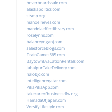
hoverboardssale.com
alaskapolitics.com
stsmp.org
manoelneves.com
mandelaeffectlibrary.com
roselynns.com
balanceyoganj.com
salesforceblogs.com
TrainGames365.com
BaytownEvaCationRentals.com
JabalpurCakeDelivery.com
halobjd.com
intelligenceqatar.com
PikaPikaApp.com
takecareofbusinessdfw.org
HamadaOfJapan.com
VersifyLifestyle.com