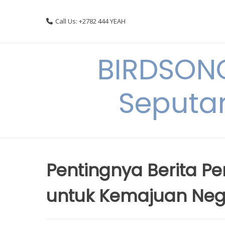
Skip
to
Call Us: +2782 444 YEAH
content
BIRDSON
Seputa
Pentingnya Berita P
untuk Kemajuan Ne