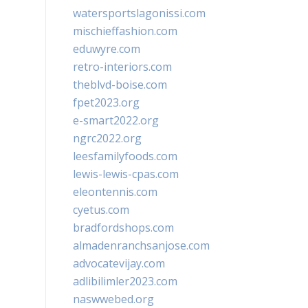
watersportslagonissi.com
mischieffashion.com
eduwyre.com
retro-interiors.com
theblvd-boise.com
fpet2023.org
e-smart2022.org
ngrc2022.org
leesfamilyfoods.com
lewis-lewis-cpas.com
eleontennis.com
cyetus.com
bradfordshops.com
almadenranchsanjose.com
advocatevijay.com
adlibilimler2023.com
naswwebed.org