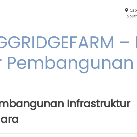
Cap
South
GGRIDGEFARM – I
r Pembangunan
embangunan Infrastruktur
gara