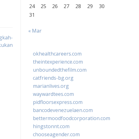
24
25
26
27
28
29
30
31
« Mar
gkah-
kukan
okhealthcareers.com
theintexperience.com
unboundedthefilm.com
catfriends-bg.org
marianlives.org
waywardtees.com
pidfloorsexpress.com
bancodevenezuelaen.com
bettermoodfoodcorporation.com
hingstonnt.com
chooseagender.com