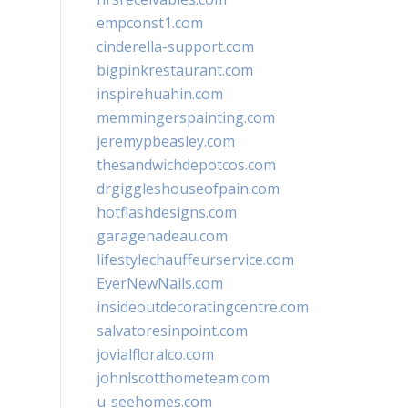
empconst1.com
cinderella-support.com
bigpinkrestaurant.com
inspirehuahin.com
memmingerspainting.com
jeremypbeasley.com
thesandwichdepotcos.com
drgiggleshouseofpain.com
hotflashdesigns.com
garagenadeau.com
lifestylechauffeurservice.com
EverNewNails.com
insideoutdecoratingcentre.com
salvatoresinpoint.com
jovialfloralco.com
johnlscotthometeam.com
u-seehomes.com