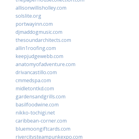
allisonwillisholley.com
solslite.org
portwayinn.com
djmaddogmusic.com
thesoundarchitects.com
allin1roofing.com
keepjudgewebb.com
anatomyofadventure.com
drivancastillo.com
cmmedspa.com
midletontkd.com
gardensandgrills.com
basilfoodwine.com
nikko-tochigi.net
caribbean-corner.com
bluemoongiftcards.com
rivercitysteampunkexpo.com