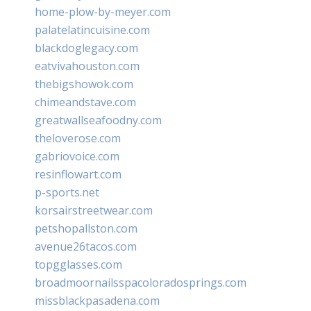
home-plow-by-meyer.com
palatelatincuisine.com
blackdoglegacy.com
eatvivahouston.com
thebigshowok.com
chimeandstave.com
greatwallseafoodny.com
theloverose.com
gabriovoice.com
resinflowart.com
p-sports.net
korsairstreetwear.com
petshopallston.com
avenue26tacos.com
topgglasses.com
broadmoornailsspacoloradosprings.com
missblackpasadena.com