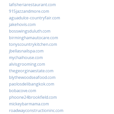
lafisheriarestaurant.com
915jazzandmore.com
aguadulce-countryfair.com
jakehovis.com
bosswingsduluth.com
birminghamautocare.com
tonyscountrykitchen.com
jbellasnailspa.com
mychaihouse.com
alvisgrooming.com
thegeorginaestate.com
blythewoodseafood.com
paolosdelibangkok.com
bobacove.com
phoone24brookfield.com
mickeybarmama.com
roadwayconstructioninc.com