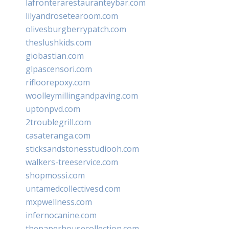
lafronterarestauranteybar.com
lilyandrosetearoom.com
olivesburgberrypatch.com
theslushkids.com
giobastian.com
glpascensori.com
rifloorepoxy.com
woolleymillingandpaving.com
uptonpvd.com
2troublegrill.com
casateranga.com
sticksandstonesstudiooh.com
walkers-treeservice.com
shopmossi.com
untamedcollectivesd.com
mxpwellness.com
infernocanine.com
thepaperhousecollection.com