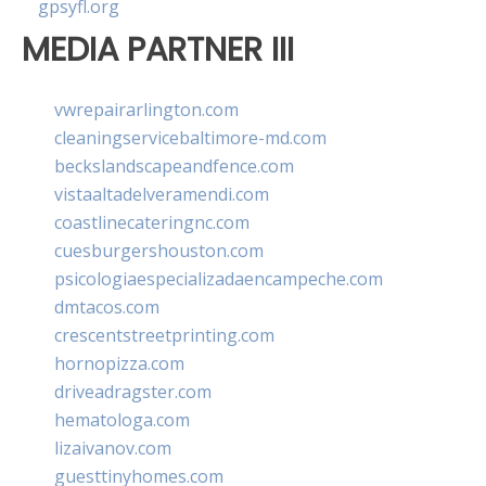
gpsyfl.org
MEDIA PARTNER III
vwrepairarlington.com
cleaningservicebaltimore-md.com
beckslandscapeandfence.com
vistaaltadelveramendi.com
coastlinecateringnc.com
cuesburgershouston.com
psicologiaespecializadaencampeche.com
dmtacos.com
crescentstreetprinting.com
hornopizza.com
driveadragster.com
hematologa.com
lizaivanov.com
guesttinyhomes.com