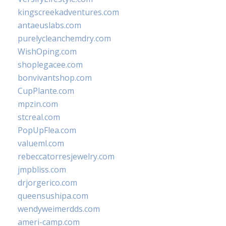
kingscreekadventures.com
antaeuslabs.com
purelycleanchemdry.com
WishOping.com
shoplegacee.com
bonvivantshop.com
CupPlante.com
mpzin.com
stcreal.com
PopUpFlea.com
valueml.com
rebeccatorresjewelry.com
jmpbliss.com
drjorgerico.com
queensushipa.com
wendyweimerdds.com
ameri-camp.com