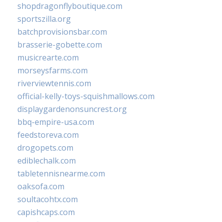
shopdragonflyboutique.com
sportszilla.org
batchprovisionsbar.com
brasserie-gobette.com
musicrearte.com
morseysfarms.com
riverviewtennis.com
official-kelly-toys-squishmallows.com
displaygardenonsuncrest.org
bbq-empire-usa.com
feedstoreva.com
drogopets.com
ediblechalk.com
tabletennisnearme.com
oaksofa.com
soultacohtx.com
capishcaps.com