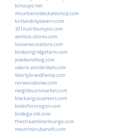
kchoops.net
mountainsideskateshop.com
kirtlandcitytavern.com
301nutritionspot.com
ammos-stores.com
loceanecreations.com
birdsongridgefarm.com
joiedevivblog.com
valera-amsterdam.com
libertybrandhemp.com
norwoodinnwi.com
neighboursmarket.com
blackanguscareers.com
bolesfororegon.com
bodega-ole.com
thestreamlinerlounge.com
mestrinorubanofc.com