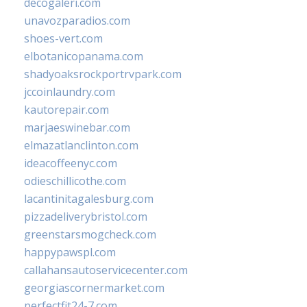
decogaleri.com
unavozparadios.com
shoes-vert.com
elbotanicopanama.com
shadyoaksrockportrvpark.com
jccoinlaundry.com
kautorepair.com
marjaeswinebar.com
elmazatlanclinton.com
ideacoffeenyc.com
odieschillicothe.com
lacantinitagalesburg.com
pizzadeliverybristol.com
greenstarsmogcheck.com
happypawspl.com
callahansautoservicecenter.com
georgiascornermarket.com
perfectfit24-7.com