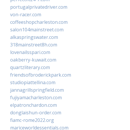
portugalprivatedriver.com
von-racer.com
coffeeshopcharleston.com
salon104mainstreet.com
alkaspringswater.com
318mainstreet8h.com
lovenailsspari.com
oakberry-kuwait.com
quartzliterary.com
friendsofbroderickpark.com
studiopiattellina.com
jannagrillspringfield.com
fujiyamacharleston.com
elpatronchardon.com
donglaishun-order.com
fiamc-rome2022.org
mariceworldessentials.com