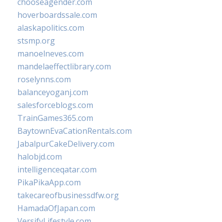
chooseagender.com
hoverboardssale.com
alaskapolitics.com
stsmp.org
manoelneves.com
mandelaeffectlibrary.com
roselynns.com
balanceyoganj.com
salesforceblogs.com
TrainGames365.com
BaytownEvaCationRentals.com
JabalpurCakeDelivery.com
halobjd.com
intelligenceqatar.com
PikaPikaApp.com
takecareofbusinessdfw.org
HamadaOfJapan.com
VersifyLifestyle.com