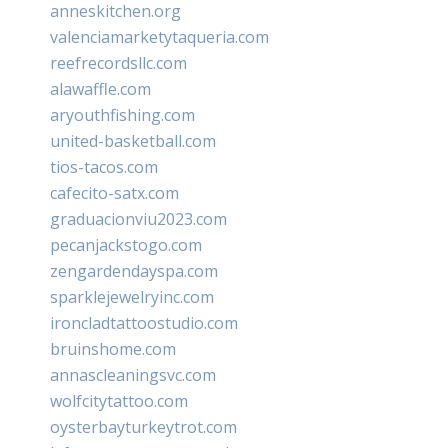
anneskitchen.org
valenciamarketytaqueria.com
reefrecordsllc.com
alawaffle.com
aryouthfishing.com
united-basketball.com
tios-tacos.com
cafecito-satx.com
graduacionviu2023.com
pecanjackstogo.com
zengardendayspa.com
sparklejewelryinc.com
ironcladtattoostudio.com
bruinshome.com
annascleaningsvc.com
wolfcitytattoo.com
oysterbayturkeytrot.com