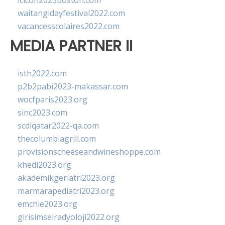
lcicon2023boston.com
waitangidayfestival2022.com
vacancesscolaires2022.com
MEDIA PARTNER II
isth2022.com
p2b2pabi2023-makassar.com
wocfparis2023.org
sinc2023.com
scdlqatar2022-qa.com
thecolumbiagrill.com
provisionscheeseandwineshoppe.com
khedi2023.org
akademikgeriatri2023.org
marmarapediatri2023.org
emchie2023.org
girisimselradyoloji2022.org