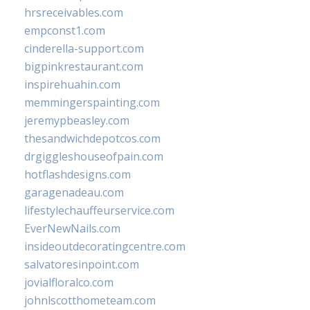
hrsreceivables.com
empconst1.com
cinderella-support.com
bigpinkrestaurant.com
inspirehuahin.com
memmingerspainting.com
jeremypbeasley.com
thesandwichdepotcos.com
drgiggleshouseofpain.com
hotflashdesigns.com
garagenadeau.com
lifestylechauffeurservice.com
EverNewNails.com
insideoutdecoratingcentre.com
salvatoresinpoint.com
jovialfloralco.com
johnlscotthometeam.com