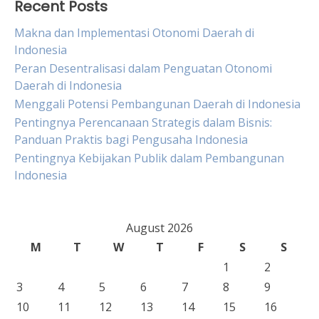
Recent Posts
Makna dan Implementasi Otonomi Daerah di
Indonesia
Peran Desentralisasi dalam Penguatan Otonomi
Daerah di Indonesia
Menggali Potensi Pembangunan Daerah di Indonesia
Pentingnya Perencanaan Strategis dalam Bisnis:
Panduan Praktis bagi Pengusaha Indonesia
Pentingnya Kebijakan Publik dalam Pembangunan
Indonesia
August 2026
M
T
W
T
F
S
S
1
2
3
4
5
6
7
8
9
10
11
12
13
14
15
16