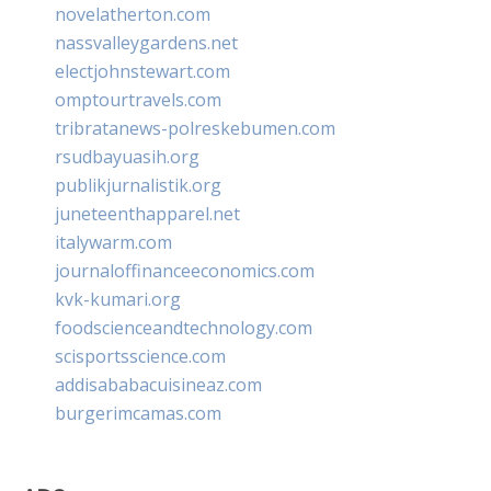
novelatherton.com
nassvalleygardens.net
electjohnstewart.com
omptourtravels.com
tribratanews-polreskebumen.com
rsudbayuasih.org
publikjurnalistik.org
juneteenthapparel.net
italywarm.com
journaloffinanceeconomics.com
kvk-kumari.org
foodscienceandtechnology.com
scisportsscience.com
addisababacuisineaz.com
burgerimcamas.com