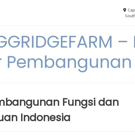
Cap
South
GGRIDGEFARM – I
r Pembangunan
embangunan Fungsi dan
uan Indonesia