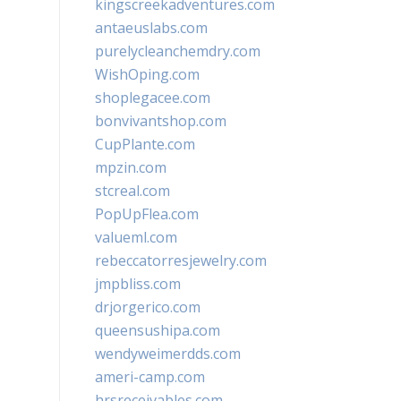
kingscreekadventures.com
antaeuslabs.com
purelycleanchemdry.com
WishOping.com
shoplegacee.com
bonvivantshop.com
CupPlante.com
mpzin.com
stcreal.com
PopUpFlea.com
valueml.com
rebeccatorresjewelry.com
jmpbliss.com
drjorgerico.com
queensushipa.com
wendyweimerdds.com
ameri-camp.com
hrsreceivables.com