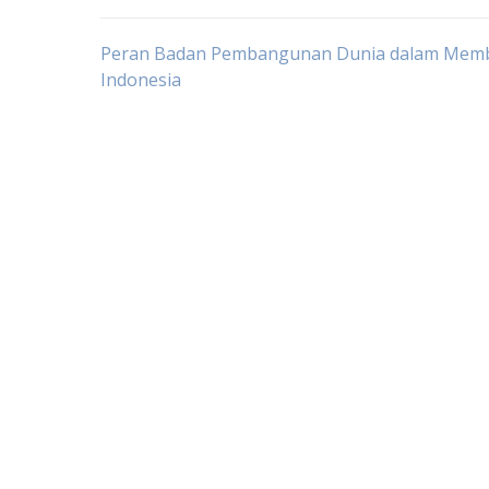
Post
Peran Badan Pembangunan Dunia dalam Me
Indonesia
navigation