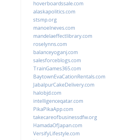
hoverboardssale.com
alaskapolitics.com
stsmp.org
manoelneves.com
mandelaeffectlibrary.com
roselynns.com
balanceyoganj.com
salesforceblogs.com
TrainGames365.com
BaytownEvaCationRentals.com
JabalpurCakeDelivery.com
halobjd.com
intelligenceqatar.com
PikaPikaApp.com
takecareofbusinessdfw.org
HamadaOfJapan.com
VersifyLifestyle.com