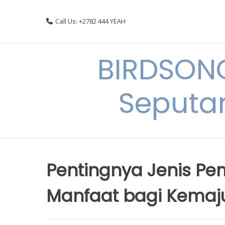
Skip
to
Call Us: +2782 444 YEAH
content
BIRDSON
Seputa
Pentingnya Jenis P
Manfaat bagi Kemaj