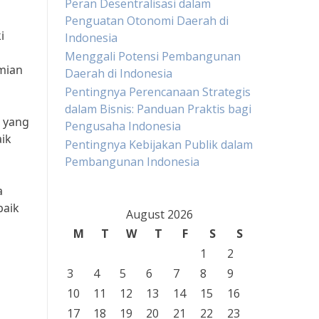
Peran Desentralisasi dalam
Penguatan Otonomi Daerah di
i
Indonesia
Menggali Potensi Pembangunan
mian
Daerah di Indonesia
Pentingnya Perencanaan Strategis
dalam Bisnis: Panduan Praktis bagi
r yang
Pengusaha Indonesia
ik
Pentingnya Kebijakan Publik dalam
Pembangunan Indonesia
a
baik
August 2026
M
T
W
T
F
S
S
1
2
3
4
5
6
7
8
9
10
11
12
13
14
15
16
17
18
19
20
21
22
23