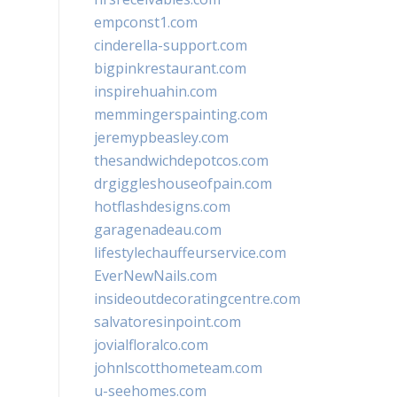
empconst1.com
cinderella-support.com
bigpinkrestaurant.com
inspirehuahin.com
memmingerspainting.com
jeremypbeasley.com
thesandwichdepotcos.com
drgiggleshouseofpain.com
hotflashdesigns.com
garagenadeau.com
lifestylechauffeurservice.com
EverNewNails.com
insideoutdecoratingcentre.com
salvatoresinpoint.com
jovialfloralco.com
johnlscotthometeam.com
u-seehomes.com