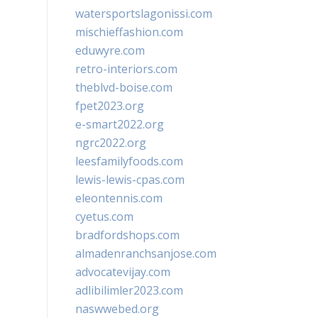
watersportslagonissi.com
mischieffashion.com
eduwyre.com
retro-interiors.com
theblvd-boise.com
fpet2023.org
e-smart2022.org
ngrc2022.org
leesfamilyfoods.com
lewis-lewis-cpas.com
eleontennis.com
cyetus.com
bradfordshops.com
almadenranchsanjose.com
advocatevijay.com
adlibilimler2023.com
naswwebed.org