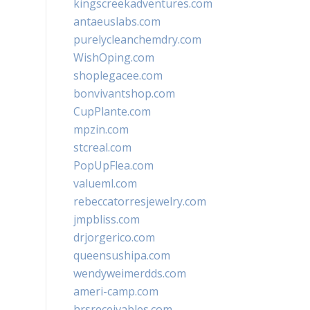
kingscreekadventures.com
antaeuslabs.com
purelycleanchemdry.com
WishOping.com
shoplegacee.com
bonvivantshop.com
CupPlante.com
mpzin.com
stcreal.com
PopUpFlea.com
valueml.com
rebeccatorresjewelry.com
jmpbliss.com
drjorgerico.com
queensushipa.com
wendyweimerdds.com
ameri-camp.com
hrsreceivables.com