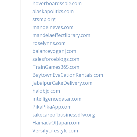
hoverboardssale.com
alaskapolitics.com
stsmp.org
manoelneves.com
mandelaeffectlibrary.com
roselynns.com
balanceyoganj.com
salesforceblogs.com
TrainGames365.com
BaytownEvaCationRentals.com
JabalpurCakeDelivery.com
halobjd.com
intelligenceqatar.com
PikaPikaApp.com
takecareofbusinessdfw.org
HamadaOfJapan.com
VersifyLifestyle.com