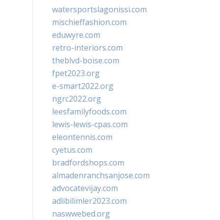
watersportslagonissi.com
mischieffashion.com
eduwyre.com
retro-interiors.com
theblvd-boise.com
fpet2023.org
e-smart2022.org
ngrc2022.org
leesfamilyfoods.com
lewis-lewis-cpas.com
eleontennis.com
cyetus.com
bradfordshops.com
almadenranchsanjose.com
advocatevijay.com
adlibilimler2023.com
naswwebed.org