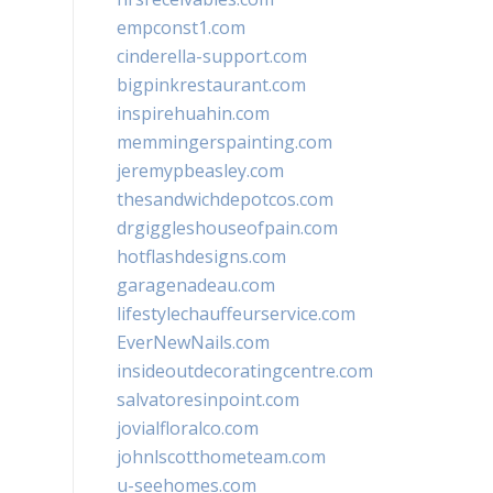
empconst1.com
cinderella-support.com
bigpinkrestaurant.com
inspirehuahin.com
memmingerspainting.com
jeremypbeasley.com
thesandwichdepotcos.com
drgiggleshouseofpain.com
hotflashdesigns.com
garagenadeau.com
lifestylechauffeurservice.com
EverNewNails.com
insideoutdecoratingcentre.com
salvatoresinpoint.com
jovialfloralco.com
johnlscotthometeam.com
u-seehomes.com