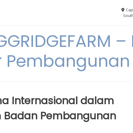
Cap
South
GGRIDGEFARM – I
r Pembangunan
a Internasional dalam
m Badan Pembangunan