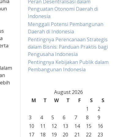
unia
Peran Desentralisasi dalam
hun
Penguatan Otonomi Daerah di
Indonesia
Menggali Potensi Pembangunan
us
Daerah di Indonesia
ra
Pentingnya Perencanaan Strategis
erta
dalam Bisnis: Panduan Praktis bagi
Pengusaha Indonesia
Pentingnya Kebijakan Publik dalam
dalam
Pembangunan Indonesia
an
ebih
August 2026
M
T
W
T
F
S
S
1
2
3
4
5
6
7
8
9
10
11
12
13
14
15
16
17
18
19
20
21
22
23