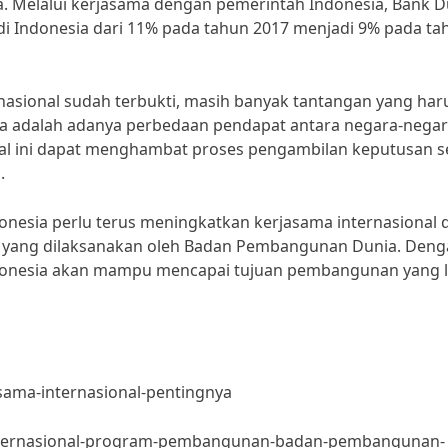
a. Melalui kerjasama dengan pemerintah Indonesia, Bank D
di Indonesia dari 11% pada tahun 2017 menjadi 9% pada ta
asional sudah terbukti, masih banyak tantangan yang har
ya adalah adanya perbedaan pendapat antara negara-nega
 Hal ini dapat menghambat proses pengambilan keputusan s
.
nesia perlu terus meningkatkan kerjasama internasional 
ang dilaksanakan oleh Badan Pembangunan Dunia. Deng
Indonesia akan mampu mencapai tujuan pembangunan yang l
sama-internasional-pentingnya
-internasional-program-pembangunan-badan-pembangunan-