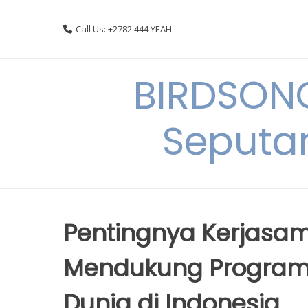
Skip
to
Call Us: +2782 444 YEAH
content
BIRDSON
Seputa
Pentingnya Kerjasam
Mendukung Progra
Dunia di Indonesia