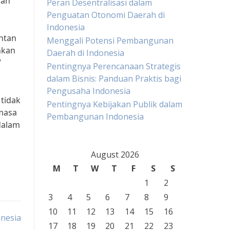
kan
Peran Desentralisasi dalam
Penguatan Otonomi Daerah di
Indonesia
ntan
Menggali Potensi Pembangunan
nkan
Daerah di Indonesia
”
Pentingnya Perencanaan Strategis
dalam Bisnis: Panduan Praktis bagi
Pengusaha Indonesia
tidak
Pentingnya Kebijakan Publik dalam
 masa
Pembangunan Indonesia
dalam
August 2026
M
T
W
T
F
S
S
1
2
3
4
5
6
7
8
9
10
11
12
13
14
15
16
nesia
17
18
19
20
21
22
23