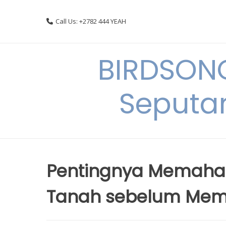
Skip
to
Call Us: +2782 444 YEAH
content
BIRDSON
Seputa
Pentingnya Memaha
Tanah sebelum Memul