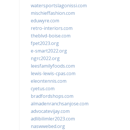
watersportslagonissi.com
mischieffashion.com
eduwyre.com
retro-interiors.com
theblvd-boise.com
fpet2023.org
e-smart2022.org
ngrc2022.org
leesfamilyfoods.com
lewis-lewis-cpas.com
eleontennis.com
cyetus.com
bradfordshops.com
almadenranchsanjose.com
advocatevijay.com
adlibilimler2023.com
naswwebed.org