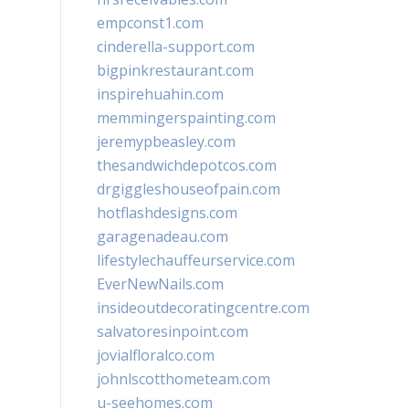
empconst1.com
cinderella-support.com
bigpinkrestaurant.com
inspirehuahin.com
memmingerspainting.com
jeremypbeasley.com
thesandwichdepotcos.com
drgiggleshouseofpain.com
hotflashdesigns.com
garagenadeau.com
lifestylechauffeurservice.com
EverNewNails.com
insideoutdecoratingcentre.com
salvatoresinpoint.com
jovialfloralco.com
johnlscotthometeam.com
u-seehomes.com