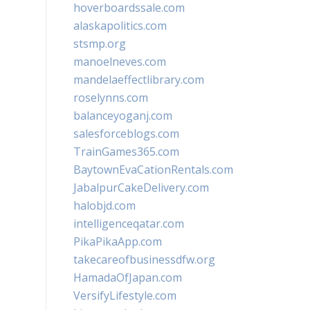
hoverboardssale.com
alaskapolitics.com
stsmp.org
manoelneves.com
mandelaeffectlibrary.com
roselynns.com
balanceyoganj.com
salesforceblogs.com
TrainGames365.com
BaytownEvaCationRentals.com
JabalpurCakeDelivery.com
halobjd.com
intelligenceqatar.com
PikaPikaApp.com
takecareofbusinessdfw.org
HamadaOfJapan.com
VersifyLifestyle.com