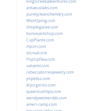
kingscreekadventures.com
antaeuslabs.com
purelycleanchemdry.com
WishOping.com
shoplegacee.com
bonvivantshop.com
CupPlante.com
mpzin.com
stcreal.com
PopUpFlea.com
valueml.com
rebeccatorresjewelry.com
jmpbliss.com
drjorgerico.com
queensushipa.com
wendyweimerdds.com
ameri-camp.com
hrsreceivables.com