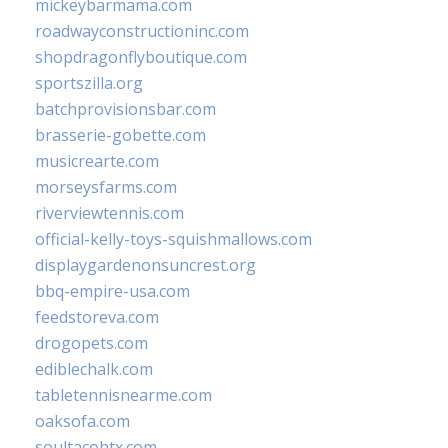
mickeybarmama.com
roadwayconstructioninc.com
shopdragonflyboutique.com
sportszilla.org
batchprovisionsbar.com
brasserie-gobette.com
musicrearte.com
morseysfarms.com
riverviewtennis.com
official-kelly-toys-squishmallows.com
displaygardenonsuncrest.org
bbq-empire-usa.com
feedstoreva.com
drogopets.com
ediblechalk.com
tabletennisnearme.com
oaksofa.com
soultacohtx.com