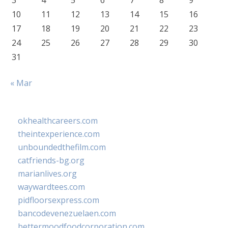
3
4
5
6
7
8
9
10
11
12
13
14
15
16
17
18
19
20
21
22
23
24
25
26
27
28
29
30
31
« Mar
okhealthcareers.com
theintexperience.com
unboundedthefilm.com
catfriends-bg.org
marianlives.org
waywardtees.com
pidfloorsexpress.com
bancodevenezuelaen.com
bettermoodfoodcorporation.com