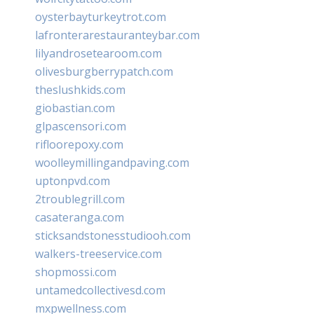
oysterbayturkeytrot.com
lafronterarestauranteybar.com
lilyandrosetearoom.com
olivesburgberrypatch.com
theslushkids.com
giobastian.com
glpascensori.com
rifloorepoxy.com
woolleymillingandpaving.com
uptonpvd.com
2troublegrill.com
casateranga.com
sticksandstonesstudiooh.com
walkers-treeservice.com
shopmossi.com
untamedcollectivesd.com
mxpwellness.com