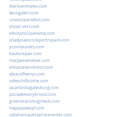
diarioanimales.com
decogaleri.com
unavozparadios.com
shoes-vert.com
elbotanicopanama.com
shadyoaksrockportrvpark.com
jccoinlaundry.com
kautorepair.com
marjaeswinebar.com
elmazatlanclinton.com
ideacoffeenyc.com
odieschillicothe.com
lacantinitagalesburg.com
pizzadeliverybristol.com
greenstarsmogcheck.com
happypawspl.com
callahansautoservicecenter.com