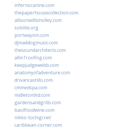
infernocanine.com
thepaperhousecollection.com
allisonwillisholley.com
solslite.org
portwayinn.com
djmaddogmusic.com
thesoundarchitects.com
allin1roofing.com
keepjudgewebb.com
anatomyofadventure.com
drivancastillo.com
cmmedspa.com
midletontkd.com
gardensandgrills.com
basilfoodwine.com
nikko-tochigi.net
caribbean-corner.com