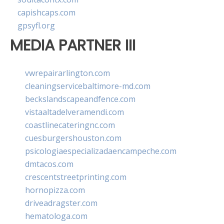
capishcaps.com
gpsyfl.org
MEDIA PARTNER III
vwrepairarlington.com
cleaningservicebaltimore-md.com
beckslandscapeandfence.com
vistaaltadelveramendi.com
coastlinecateringnc.com
cuesburgershouston.com
psicologiaespecializadaencampeche.com
dmtacos.com
crescentstreetprinting.com
hornopizza.com
driveadragster.com
hematologa.com