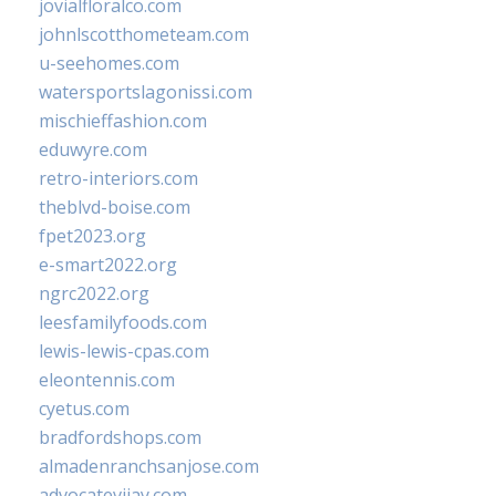
jovialfloralco.com
johnlscotthometeam.com
u-seehomes.com
watersportslagonissi.com
mischieffashion.com
eduwyre.com
retro-interiors.com
theblvd-boise.com
fpet2023.org
e-smart2022.org
ngrc2022.org
leesfamilyfoods.com
lewis-lewis-cpas.com
eleontennis.com
cyetus.com
bradfordshops.com
almadenranchsanjose.com
advocatevijay.com