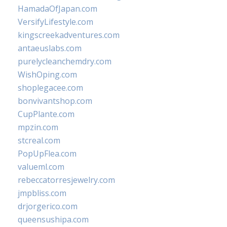
HamadaOfJapan.com
VersifyLifestyle.com
kingscreekadventures.com
antaeuslabs.com
purelycleanchemdry.com
WishOping.com
shoplegacee.com
bonvivantshop.com
CupPlante.com
mpzin.com
stcreal.com
PopUpFlea.com
valueml.com
rebeccatorresjewelry.com
jmpbliss.com
drjorgerico.com
queensushipa.com