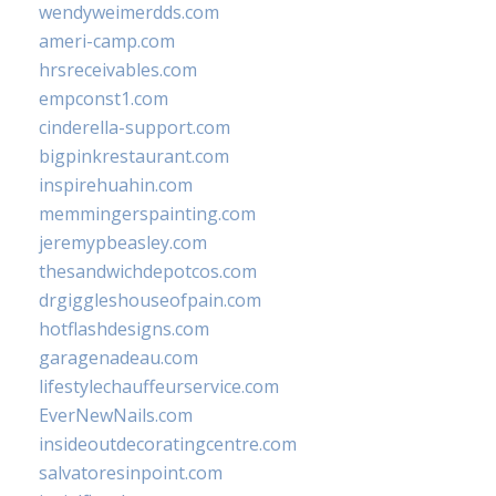
wendyweimerdds.com
ameri-camp.com
hrsreceivables.com
empconst1.com
cinderella-support.com
bigpinkrestaurant.com
inspirehuahin.com
memmingerspainting.com
jeremypbeasley.com
thesandwichdepotcos.com
drgiggleshouseofpain.com
hotflashdesigns.com
garagenadeau.com
lifestylechauffeurservice.com
EverNewNails.com
insideoutdecoratingcentre.com
salvatoresinpoint.com