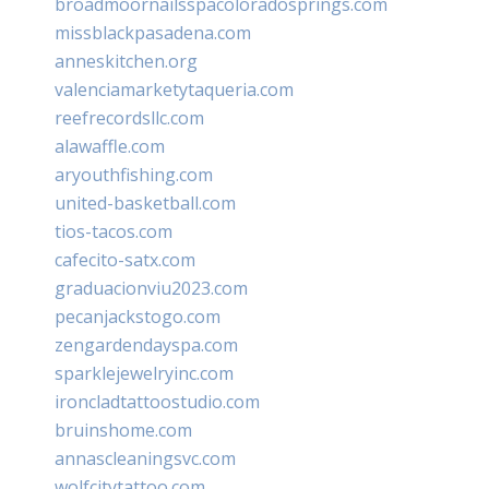
broadmoornailsspacoloradosprings.com
missblackpasadena.com
anneskitchen.org
valenciamarketytaqueria.com
reefrecordsllc.com
alawaffle.com
aryouthfishing.com
united-basketball.com
tios-tacos.com
cafecito-satx.com
graduacionviu2023.com
pecanjackstogo.com
zengardendayspa.com
sparklejewelryinc.com
ironcladtattoostudio.com
bruinshome.com
annascleaningsvc.com
wolfcitytattoo.com