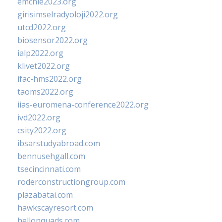
emchie2023.org
girisimselradyoloji2022.org
utcd2022.org
biosensor2022.org
ialp2022.org
klivet2022.org
ifac-hms2022.org
taoms2022.org
iias-euromena-conference2022.org
ivd2022.org
csity2022.org
ibsarstudyabroad.com
bennusehgall.com
tsecincinnati.com
roderconstructiongroup.com
plazabatai.com
hawkscayresort.com
hellonquads.com