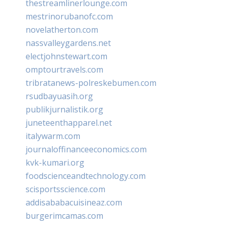
thestreamlinerlounge.com
mestrinorubanofc.com
novelatherton.com
nassvalleygardens.net
electjohnstewart.com
omptourtravels.com
tribratanews-polreskebumen.com
rsudbayuasih.org
publikjurnalistik.org
juneteenthapparel.net
italywarm.com
journaloffinanceeconomics.com
kvk-kumari.org
foodscienceandtechnology.com
scisportsscience.com
addisababacuisineaz.com
burgerimcamas.com