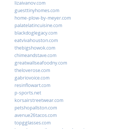
lizaivanov.com
guesttinyhomes.com
home-plow-by-meyer.com
palatelatincuisine.com
blackdoglegacy.com
eatvivahouston.com
thebigshowok.com
chimeandstave.com
greatwallseafoodny.com
theloverose.com
gabriovoice.com
resinflowart.com
p-sports.net
korsairstreetwear.com
petshopallston.com
avenue26tacos.com
topgglasses.com