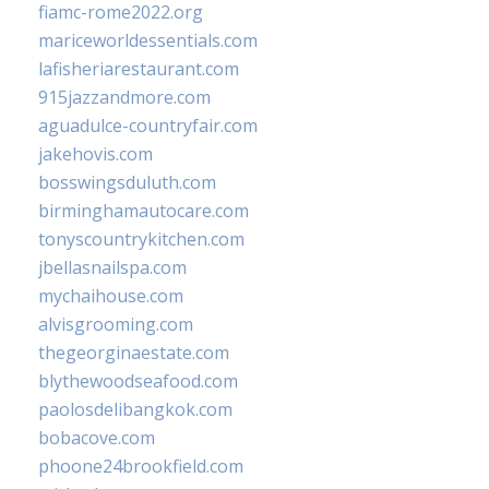
fiamc-rome2022.org
mariceworldessentials.com
lafisheriarestaurant.com
915jazzandmore.com
aguadulce-countryfair.com
jakehovis.com
bosswingsduluth.com
birminghamautocare.com
tonyscountrykitchen.com
jbellasnailspa.com
mychaihouse.com
alvisgrooming.com
thegeorginaestate.com
blythewoodseafood.com
paolosdelibangkok.com
bobacove.com
phoone24brookfield.com