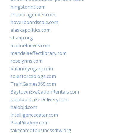
hingstonnt.com
chooseagender.com
hoverboardssale.com
alaskapolitics.com
stsmp.org
manoelneves.com
mandelaeffectlibrary.com
roselynns.com
balanceyoganj.com
salesforceblogs.com
TrainGames365.com
BaytownEvaCationRentals.com
JabalpurCakeDelivery.com
halobjd.com
intelligenceqatar.com
PikaPikaApp.com
takecareofbusinessdfw.org