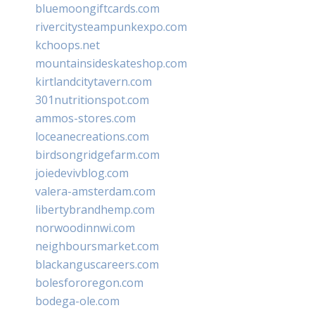
bluemoongiftcards.com
rivercitysteampunkexpo.com
kchoops.net
mountainsideskateshop.com
kirtlandcitytavern.com
301nutritionspot.com
ammos-stores.com
loceanecreations.com
birdsongridgefarm.com
joiedevivblog.com
valera-amsterdam.com
libertybrandhemp.com
norwoodinnwi.com
neighboursmarket.com
blackanguscareers.com
bolesfororegon.com
bodega-ole.com