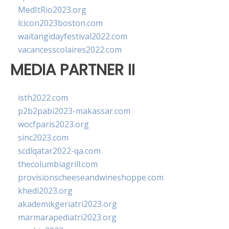
MedItRio2023.org
lcicon2023boston.com
waitangidayfestival2022.com
vacancesscolaires2022.com
MEDIA PARTNER II
isth2022.com
p2b2pabi2023-makassar.com
wocfparis2023.org
sinc2023.com
scdlqatar2022-qa.com
thecolumbiagrill.com
provisionscheeseandwineshoppe.com
khedi2023.org
akademikgeriatri2023.org
marmarapediatri2023.org