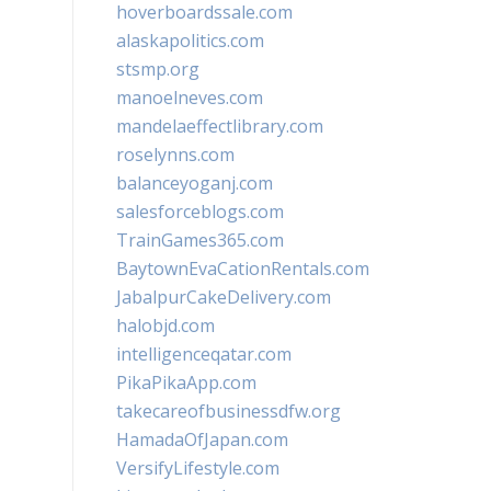
hoverboardssale.com
alaskapolitics.com
stsmp.org
manoelneves.com
mandelaeffectlibrary.com
roselynns.com
balanceyoganj.com
salesforceblogs.com
TrainGames365.com
BaytownEvaCationRentals.com
JabalpurCakeDelivery.com
halobjd.com
intelligenceqatar.com
PikaPikaApp.com
takecareofbusinessdfw.org
HamadaOfJapan.com
VersifyLifestyle.com