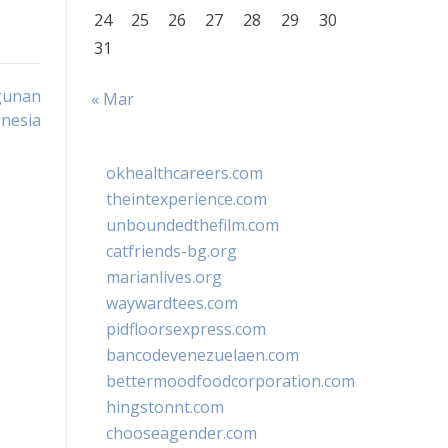
24
25
26
27
28
29
30
31
gunan
« Mar
onesia
okhealthcareers.com
theintexperience.com
unboundedthefilm.com
catfriends-bg.org
marianlives.org
waywardtees.com
pidfloorsexpress.com
bancodevenezuelaen.com
bettermoodfoodcorporation.com
hingstonnt.com
chooseagender.com