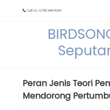
Skip
to
Call Us: +2782 444 YEAH
content
BIRDSON
Seputa
Peran Jenis Teori 
Mendorong Pertumb