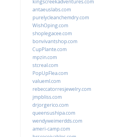
kingscreekadventures.com
antaeuslabs.com
purelycleanchemdry.com
WishOping.com
shoplegacee.com
bonvivantshop.com
CupPlante.com
mpzin.com
stcreal.com
PopUpFlea.com
valueml.com
rebeccatorresjewelry.com
jmpbliss.com
drjorgerico.com
queensushipa.com
wendyweimerdds.com
ameri-camp.com
hrsreceivables.com