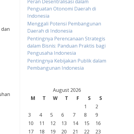
Peran Desentralisasi dalam
Penguatan Otonomi Daerah di
Indonesia
Menggali Potensi Pembangunan
n dan
Daerah di Indonesia
Pentingnya Perencanaan Strategis
dalam Bisnis: Panduan Praktis bagi
Pengusaha Indonesia
a
Pentingnya Kebijakan Publik dalam
Pembangunan Indonesia
August 2026
uhan
M
T
W
T
F
S
S
1
2
3
4
5
6
7
8
9
10
11
12
13
14
15
16
17
18
19
20
21
22
23