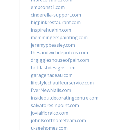
empconst1.com
cinderella-support.com
bigpinkrestaurant.com
inspirehuahin.com
memmingerspainting.com
jeremypbeasley.com
thesandwichdepotcos.com
drgiggleshouseofpain.com
hotflashdesigns.com
garagenadeau.com
lifestylechauffeurservice.com
EverNewNails.com
insideoutdecoratingcentre.com
salvatoresinpoint.com
jovialfloralco.com
johnlscotthometeam.com
u-seehomes.com