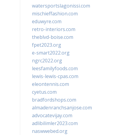
watersportslagonissi.com
mischieffashion.com
eduwyre.com
retro-interiors.com
theblvd-boise.com
fpet2023.org
e-smart2022.org
ngrc2022.org
leesfamilyfoods.com
lewis-lewis-cpas.com
eleontennis.com
cyetus.com
bradfordshops.com
almadenranchsanjose.com
advocatevijay.com
adlibilimler2023.com
naswwebed.org