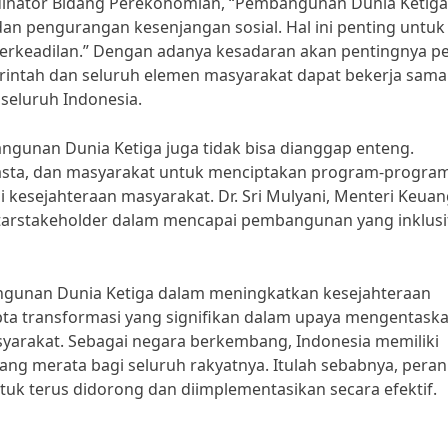
rdinator Bidang Perekonomian, “Pembangunan Dunia Ketiga
n pengurangan kesenjangan sosial. Hal ini penting untuk
erkeadilan.” Dengan adanya kesadaran akan pentingnya p
intah dan seluruh elemen masyarakat dapat bekerja sama
seluruh Indonesia.
gunan Dunia Ketiga juga tidak bisa dianggap enteng.
asta, dan masyarakat untuk menciptakan program-progra
i kesejahteraan masyarakat. Dr. Sri Mulyani, Menteri Keua
tarstakeholder dalam mencapai pembangunan yang inklusi
gunan Dunia Ketiga dalam meningkatkan kesejahteraan
pta transformasi yang signifikan dalam upaya mengentask
yarakat. Sebagai negara berkembang, Indonesia memiliki
ang merata bagi seluruh rakyatnya. Itulah sebabnya, peran
uk terus didorong dan diimplementasikan secara efektif.