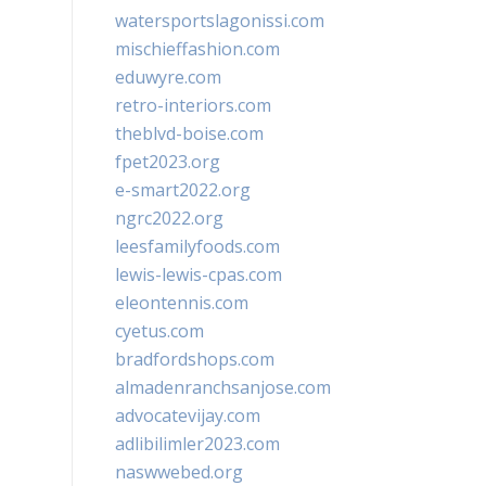
watersportslagonissi.com
mischieffashion.com
eduwyre.com
retro-interiors.com
theblvd-boise.com
fpet2023.org
e-smart2022.org
ngrc2022.org
leesfamilyfoods.com
lewis-lewis-cpas.com
eleontennis.com
cyetus.com
bradfordshops.com
almadenranchsanjose.com
advocatevijay.com
adlibilimler2023.com
naswwebed.org