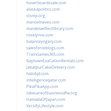
hoverboardssale.com
alaskapolitics.com
stsmp.org
manoelneves.com
mandelaeffectlibrary.com
roselynns.com
balanceyoganj.com
salesforceblogs.com
TrainGames365.com
BaytownEvaCationRentals.com
JabalpurCakeDelivery.com
halobjd.com
intelligenceqatar.com
PikaPikaApp.com
takecareofbusinessdfw.org
HamadaOfJapan.com
VersifyLifestyle.com