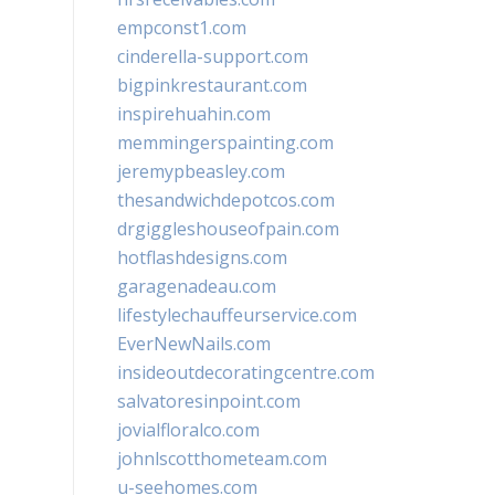
empconst1.com
cinderella-support.com
bigpinkrestaurant.com
inspirehuahin.com
memmingerspainting.com
jeremypbeasley.com
thesandwichdepotcos.com
drgiggleshouseofpain.com
hotflashdesigns.com
garagenadeau.com
lifestylechauffeurservice.com
EverNewNails.com
insideoutdecoratingcentre.com
salvatoresinpoint.com
jovialfloralco.com
johnlscotthometeam.com
u-seehomes.com