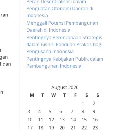
Peran Desentralisasi dalam
Penguatan Otonomi Daerah di
eran
Indonesia
Menggali Potensi Pembangunan
Daerah di Indonesia
Pentingnya Perencanaan Strategis
dalam Bisnis: Panduan Praktis bagi
m
Pengusaha Indonesia
ngan
Pentingnya Kebijakan Publik dalam
f dan
Pembangunan Indonesia
August 2026
an
M
T
W
T
F
S
S
1
2
3
4
5
6
7
8
9
10
11
12
13
14
15
16
17
18
19
20
21
22
23