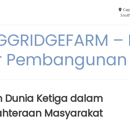
Cap
South
GGRIDGEFARM – I
r Pembangunan
Dunia Ketiga dalam
ahteraan Masyarakat