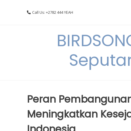
Skip
to
Call Us: +2782 444 YEAH
content
BIRDSON
Seputa
Peran Pembangunan 
Meningkatkan Kesej
Indonesia