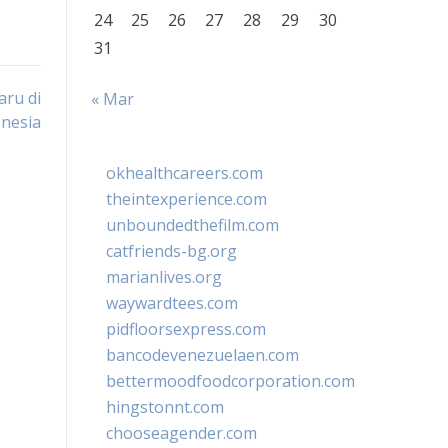
24
25
26
27
28
29
30
31
ru di
« Mar
nesia
okhealthcareers.com
theintexperience.com
unboundedthefilm.com
catfriends-bg.org
marianlives.org
waywardtees.com
pidfloorsexpress.com
bancodevenezuelaen.com
bettermoodfoodcorporation.com
hingstonnt.com
chooseagender.com