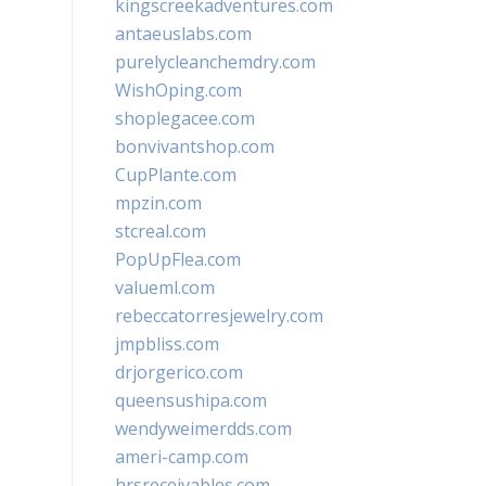
kingscreekadventures.com
antaeuslabs.com
purelycleanchemdry.com
WishOping.com
shoplegacee.com
bonvivantshop.com
CupPlante.com
mpzin.com
stcreal.com
PopUpFlea.com
valueml.com
rebeccatorresjewelry.com
jmpbliss.com
drjorgerico.com
queensushipa.com
wendyweimerdds.com
ameri-camp.com
hrsreceivables.com