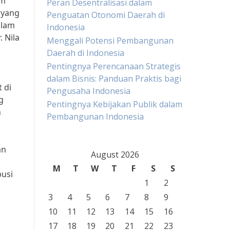
am
Peran Desentralisasi dalam
 yang
Penguatan Otonomi Daerah di
alam
Indonesia
 Nila
Menggali Potensi Pembangunan
Daerah di Indonesia
Pentingnya Perencanaan Strategis
dalam Bisnis: Panduan Praktis bagi
 di
Pengusaha Indonesia
g
Pentingnya Kebijakan Publik dalam
n
Pembangunan Indonesia
an
August 2026
g
M
T
W
T
F
S
S
busi
1
2
3
4
5
6
7
8
9
10
11
12
13
14
15
16
17
18
19
20
21
22
23