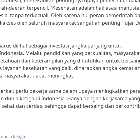
k Indonesia, menekankan pentingnya upaya pemerintah dal
ah-daerah terpencil. “Kesehatan adalah hak asasi manusia
sia, tanpa terkecuali. Oleh karena itu, peran pemerintah d
akses oleh seluruh masyarakat sangatlah penting,” ujar Dr.
arus dilihat sebagai investasi jangka panjang untuk
donesia. Melalui pendidikan yang berkualitas, masyarakat
etahuan dan keterampilan yang dibutuhkan untuk bersain
s layanan kesehatan yang baik, diharapkan angka kematia
tas masyarakat dapat meningkat.
terkait perlu bekerja sama dalam upaya meningkatkan per
 dunia ketiga di Indonesia. Hanya dengan kerjasama yan
 sehat dan cerdas, sehingga dapat bersaing dan berkontri
dunia ketiga