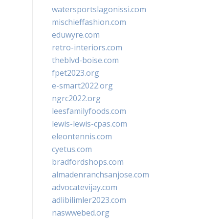
watersportslagonissi.com
mischieffashion.com
eduwyre.com
retro-interiors.com
theblvd-boise.com
fpet2023.org
e-smart2022.org
ngrc2022.org
leesfamilyfoods.com
lewis-lewis-cpas.com
eleontennis.com
cyetus.com
bradfordshops.com
almadenranchsanjose.com
advocatevijay.com
adlibilimler2023.com
naswwebed.org