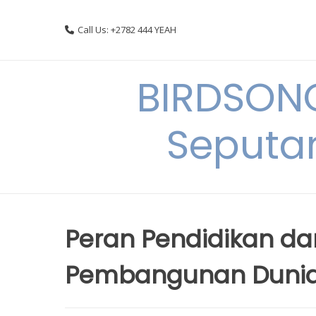
Skip
to
Call Us: +2782 444 YEAH
content
BIRDSON
Seputa
Peran Pendidikan d
Pembangunan Dunia 