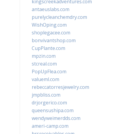
kingscreekadventures.com
antaeuslabs.com
purelycleanchemdry.com
WishOping.com
shoplegacee.com
bonvivantshop.com
CupPlante.com
mpzin.com
stcreal.com
PopUpFlea.com
valueml.com
rebeccatorresjewelry.com
jmpbliss.com
drjorgerico.com
queensushipa.com
wendyweimerdds.com
ameri-camp.com
hrsreceivables.com