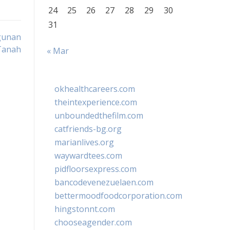
24
25
26
27
28
29
30
31
ngunan
Tanah
« Mar
okhealthcareers.com
theintexperience.com
unboundedthefilm.com
catfriends-bg.org
marianlives.org
waywardtees.com
pidfloorsexpress.com
bancodevenezuelaen.com
bettermoodfoodcorporation.com
hingstonnt.com
chooseagender.com