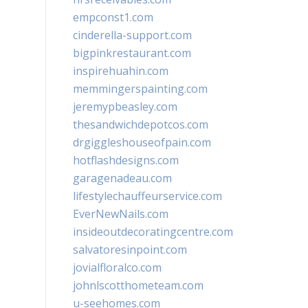
empconst1.com
cinderella-support.com
bigpinkrestaurant.com
inspirehuahin.com
memmingerspainting.com
jeremypbeasley.com
thesandwichdepotcos.com
drgiggleshouseofpain.com
hotflashdesigns.com
garagenadeau.com
lifestylechauffeurservice.com
EverNewNails.com
insideoutdecoratingcentre.com
salvatoresinpoint.com
jovialfloralco.com
johnlscotthometeam.com
u-seehomes.com