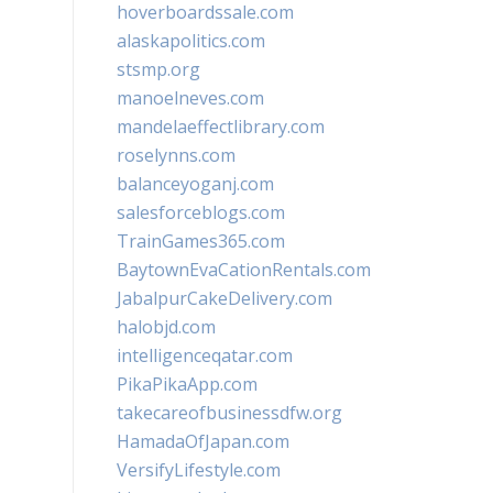
hoverboardssale.com
alaskapolitics.com
stsmp.org
manoelneves.com
mandelaeffectlibrary.com
roselynns.com
balanceyoganj.com
salesforceblogs.com
TrainGames365.com
BaytownEvaCationRentals.com
JabalpurCakeDelivery.com
halobjd.com
intelligenceqatar.com
PikaPikaApp.com
takecareofbusinessdfw.org
HamadaOfJapan.com
VersifyLifestyle.com