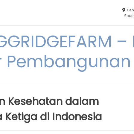
Cap
South
GGRIDGEFARM – I
r Pembangunan
an Kesehatan dalam
Ketiga di Indonesia