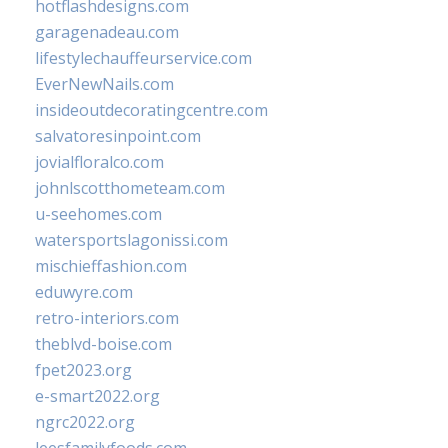
hotflashdesigns.com
garagenadeau.com
lifestylechauffeurservice.com
EverNewNails.com
insideoutdecoratingcentre.com
salvatoresinpoint.com
jovialfloralco.com
johnlscotthometeam.com
u-seehomes.com
watersportslagonissi.com
mischieffashion.com
eduwyre.com
retro-interiors.com
theblvd-boise.com
fpet2023.org
e-smart2022.org
ngrc2022.org