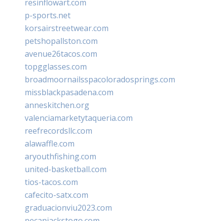
resinflowart.com
p-sports.net
korsairstreetwear.com
petshopallston.com
avenue26tacos.com
topgglasses.com
broadmoornailsspacoloradosprings.com
missblackpasadena.com
anneskitchen.org
valenciamarketytaqueria.com
reefrecordsllc.com
alawaffle.com
aryouthfishing.com
united-basketball.com
tios-tacos.com
cafecito-satx.com
graduacionviu2023.com
pecanjackstogo.com