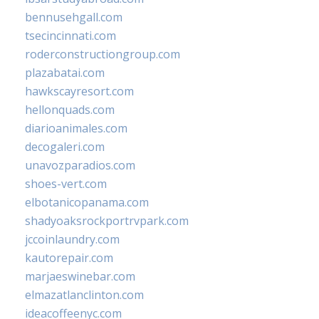
bennusehgall.com
tsecincinnati.com
roderconstructiongroup.com
plazabatai.com
hawkscayresort.com
hellonquads.com
diarioanimales.com
decogaleri.com
unavozparadios.com
shoes-vert.com
elbotanicopanama.com
shadyoaksrockportrvpark.com
jccoinlaundry.com
kautorepair.com
marjaeswinebar.com
elmazatlanclinton.com
ideacoffeenyc.com