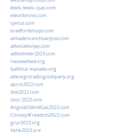
leesfamilyfoods.com
lewis-lewis-cpas.com
eleontennis.com
cyetus.com
bradfordshops.com
almadenranchsanjose.com
advocatevijay.com
adlibilimler2023.com
naswwebed.org
balithut-manado.org
alteregotradingcompany.org
aprce2022.com
ibie2022.com
sbcc-2022.com
AngolaOilAndGas2022.com
Convoy4Freedom2022.com
grur2023.org
hkhk2023.org