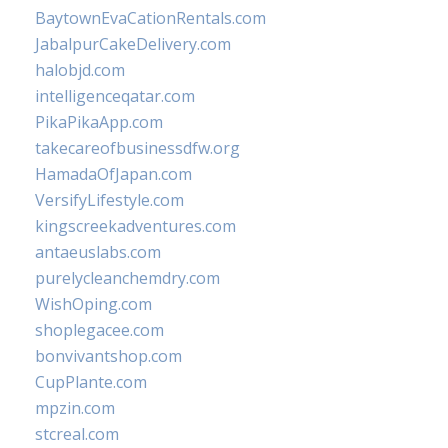
BaytownEvaCationRentals.com
JabalpurCakeDelivery.com
halobjd.com
intelligenceqatar.com
PikaPikaApp.com
takecareofbusinessdfw.org
HamadaOfJapan.com
VersifyLifestyle.com
kingscreekadventures.com
antaeuslabs.com
purelycleanchemdry.com
WishOping.com
shoplegacee.com
bonvivantshop.com
CupPlante.com
mpzin.com
stcreal.com