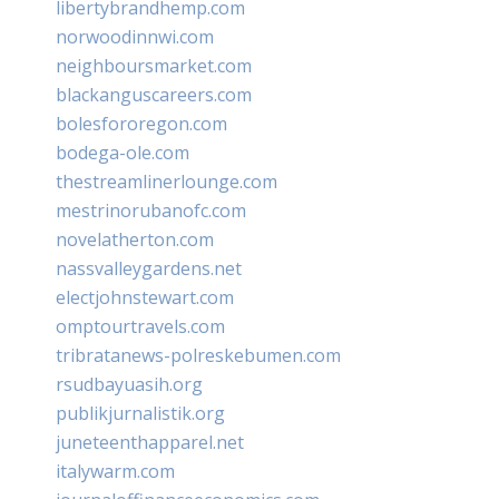
libertybrandhemp.com
norwoodinnwi.com
neighboursmarket.com
blackanguscareers.com
bolesfororegon.com
bodega-ole.com
thestreamlinerlounge.com
mestrinorubanofc.com
novelatherton.com
nassvalleygardens.net
electjohnstewart.com
omptourtravels.com
tribratanews-polreskebumen.com
rsudbayuasih.org
publikjurnalistik.org
juneteenthapparel.net
italywarm.com