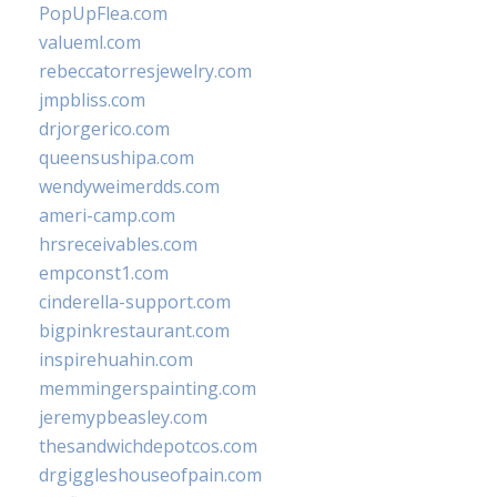
PopUpFlea.com
valueml.com
rebeccatorresjewelry.com
jmpbliss.com
drjorgerico.com
queensushipa.com
wendyweimerdds.com
ameri-camp.com
hrsreceivables.com
empconst1.com
cinderella-support.com
bigpinkrestaurant.com
inspirehuahin.com
memmingerspainting.com
jeremypbeasley.com
thesandwichdepotcos.com
drgiggleshouseofpain.com