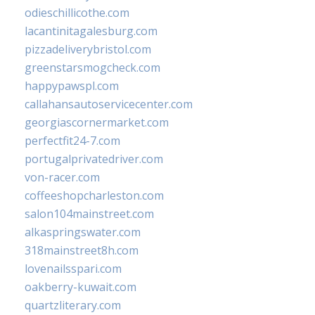
odieschillicothe.com
lacantinitagalesburg.com
pizzadeliverybristol.com
greenstarsmogcheck.com
happypawspl.com
callahansautoservicecenter.com
georgiascornermarket.com
perfectfit24-7.com
portugalprivatedriver.com
von-racer.com
coffeeshopcharleston.com
salon104mainstreet.com
alkaspringswater.com
318mainstreet8h.com
lovenailsspari.com
oakberry-kuwait.com
quartzliterary.com