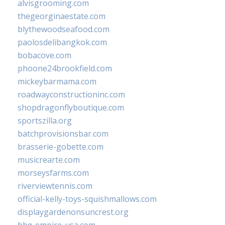
alvisgrooming.com
thegeorginaestate.com
blythewoodseafood.com
paolosdelibangkok.com
bobacove.com
phoone24brookfield.com
mickeybarmama.com
roadwayconstructioninc.com
shopdragonflyboutique.com
sportszilla.org
batchprovisionsbar.com
brasserie-gobette.com
musicrearte.com
morseysfarms.com
riverviewtennis.com
official-kelly-toys-squishmallows.com
displaygardenonsuncrest.org