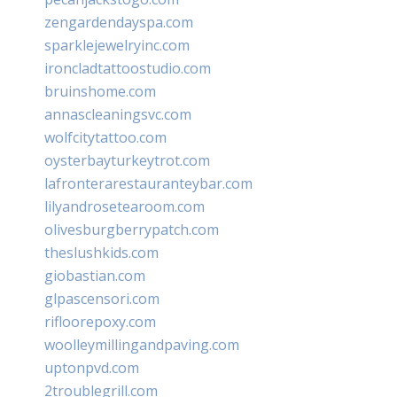
zengardendayspa.com
sparklejewelryinc.com
ironcladtattoostudio.com
bruinshome.com
annascleaningsvc.com
wolfcitytattoo.com
oysterbayturkeytrot.com
lafronterarestauranteybar.com
lilyandrosetearoom.com
olivesburgberrypatch.com
theslushkids.com
giobastian.com
glpascensori.com
rifloorepoxy.com
woolleymillingandpaving.com
uptonpvd.com
2troublegrill.com