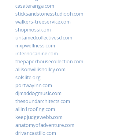
casateranga.com
sticksandstonesstudiooh.com
walkers-treeservice.com
shopmossi.com
untamedcollectivesd.com
mxpwellness.com
infernocanine.com
thepaperhousecollection.com
allisonwillisholley.com
solslite.org
portwayinn.com
djmaddogmusic.com
thesoundarchitects.com
allin1roofing.com
keepjudgewebb.com
anatomyofadventure.com
drivancastillo.com