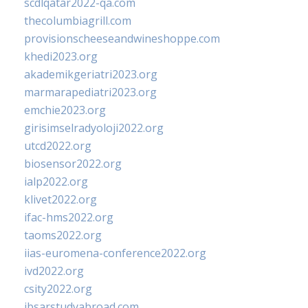
scdlqatar2022-qa.com
thecolumbiagrill.com
provisionscheeseandwineshoppe.com
khedi2023.org
akademikgeriatri2023.org
marmarapediatri2023.org
emchie2023.org
girisimselradyoloji2022.org
utcd2022.org
biosensor2022.org
ialp2022.org
klivet2022.org
ifac-hms2022.org
taoms2022.org
iias-euromena-conference2022.org
ivd2022.org
csity2022.org
ibsarstudyabroad.com