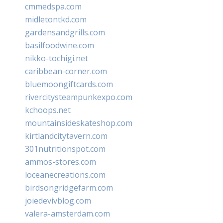
cmmedspa.com
midletontkd.com
gardensandgrills.com
basilfoodwine.com
nikko-tochigi.net
caribbean-corner.com
bluemoongiftcards.com
rivercitysteampunkexpo.com
kchoops.net
mountainsideskateshop.com
kirtlandcitytavern.com
301nutritionspot.com
ammos-stores.com
loceanecreations.com
birdsongridgefarm.com
joiedevivblog.com
valera-amsterdam.com