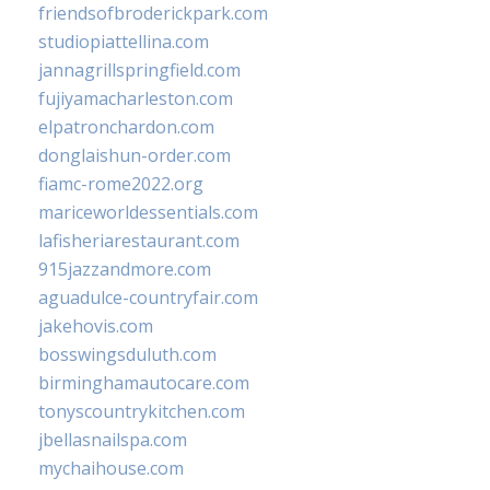
friendsofbroderickpark.com
studiopiattellina.com
jannagrillspringfield.com
fujiyamacharleston.com
elpatronchardon.com
donglaishun-order.com
fiamc-rome2022.org
mariceworldessentials.com
lafisheriarestaurant.com
915jazzandmore.com
aguadulce-countryfair.com
jakehovis.com
bosswingsduluth.com
birminghamautocare.com
tonyscountrykitchen.com
jbellasnailspa.com
mychaihouse.com