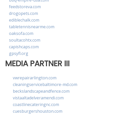
bbq-empire-usa.com
feedstoreva.com
drogopets.com
ediblechalk.com
tabletennisnearme.com
oaksofa.com
soultacohtx.com
capishcaps.com
gpsyfl.org
MEDIA PARTNER III
vwrepairarlington.com
cleaningservicebaltimore-md.com
beckslandscapeandfence.com
vistaaltadelveramendi.com
coastlinecateringnc.com
cuesburgershouston.com