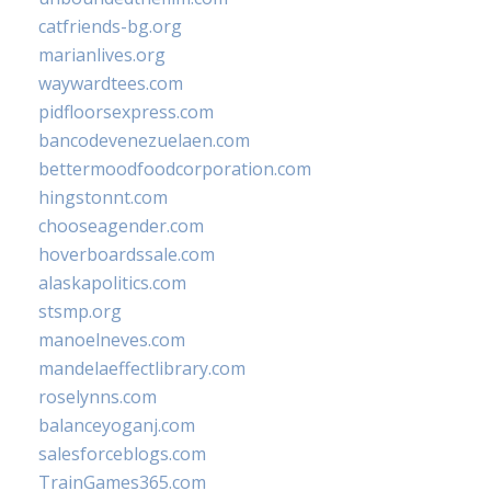
catfriends-bg.org
marianlives.org
waywardtees.com
pidfloorsexpress.com
bancodevenezuelaen.com
bettermoodfoodcorporation.com
hingstonnt.com
chooseagender.com
hoverboardssale.com
alaskapolitics.com
stsmp.org
manoelneves.com
mandelaeffectlibrary.com
roselynns.com
balanceyoganj.com
salesforceblogs.com
TrainGames365.com