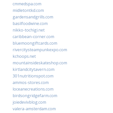
cmmedspa.com
midletontkd.com
gardensandgrills.com
basilfoodwine.com
nikko-tochigi.net
caribbean-corner.com
bluemoongiftcards.com
rivercitysteampunkexpo.com
kchoops.net
mountainsideskateshop.com
kirtlandcitytavern.com
301nutritionspot.com
ammos-stores.com
loceanecreations.com
birdsongridgefarm.com
joiedevivblog.com
valera-amsterdam.com