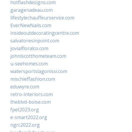
hotflashdesigns.com
garagenadeau.com
lifestylechauffeurservice.com
EverNewNails.com
insideoutdecoratingcentre.com
salvatoresinpoint.com
jovialfloralco.com
johnlscotthometeam.com
u-seehomes.com
watersportslagonissi.com
mischieffashion.com
eduwyre.com
retro-interiors.com
theblvd-boise.com
fpet2023.org
e-smart2022.org
ngrc2022.org