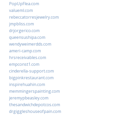
PopUpFlea.com
valueml.com
rebeccatorresjewelry.com
jmpbliss.com
drjorgerico.com
queensushipa.com
wendyweimerdds.com
ameri-camp.com
hrsreceivables.com
empconst1.com
cinderella-support.com
bigpinkrestaurant.com
inspirehuahin.com
memmingerspainting.com
jeremypbeasley.com
thesandwichdepotcos.com
drgiggleshouseofpain.com