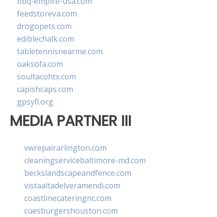
bbq-empire-usa.com
feedstoreva.com
drogopets.com
ediblechalk.com
tabletennisnearme.com
oaksofa.com
soultacohtx.com
capishcaps.com
gpsyfl.org
MEDIA PARTNER III
vwrepairarlington.com
cleaningservicebaltimore-md.com
beckslandscapeandfence.com
vistaaltadelveramendi.com
coastlinecateringnc.com
cuesburgershouston.com