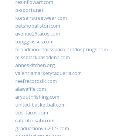
resinflowart.com
p-sports.net
korsairstreetwear.com
petshopallston.com
avenue26tacos.com
topgglasses.com
broadmoornailsspacoloradosprings.com
missblackpasadena.com
anneskitchen.org
valenciamarketytaqueria.com
reefrecordsllc.com
alawaffle.com
aryouthfishing.com
united-basketball.com
tios-tacos.com
cafecito-satx.com
graduacionviu2023.com