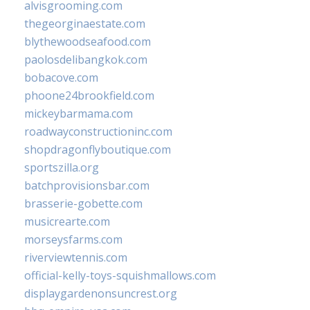
alvisgrooming.com
thegeorginaestate.com
blythewoodseafood.com
paolosdelibangkok.com
bobacove.com
phoone24brookfield.com
mickeybarmama.com
roadwayconstructioninc.com
shopdragonflyboutique.com
sportszilla.org
batchprovisionsbar.com
brasserie-gobette.com
musicrearte.com
morseysfarms.com
riverviewtennis.com
official-kelly-toys-squishmallows.com
displaygardenonsuncrest.org