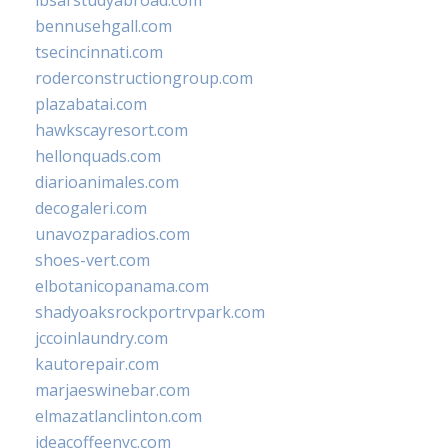
ibsarstudyabroad.com
bennusehgall.com
tsecincinnati.com
roderconstructiongroup.com
plazabatai.com
hawkscayresort.com
hellonquads.com
diarioanimales.com
decogaleri.com
unavozparadios.com
shoes-vert.com
elbotanicopanama.com
shadyoaksrockportrvpark.com
jccoinlaundry.com
kautorepair.com
marjaeswinebar.com
elmazatlanclinton.com
ideacoffeenyc.com