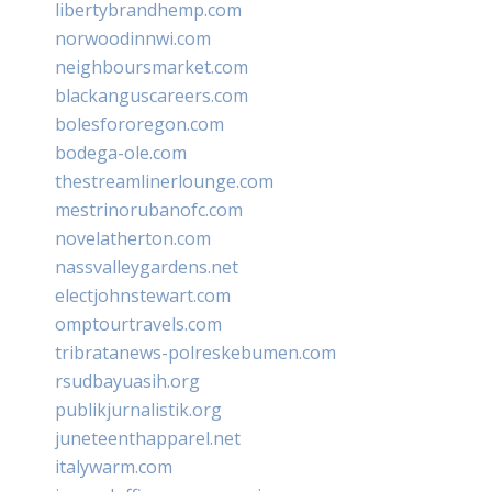
libertybrandhemp.com
norwoodinnwi.com
neighboursmarket.com
blackanguscareers.com
bolesfororegon.com
bodega-ole.com
thestreamlinerlounge.com
mestrinorubanofc.com
novelatherton.com
nassvalleygardens.net
electjohnstewart.com
omptourtravels.com
tribratanews-polreskebumen.com
rsudbayuasih.org
publikjurnalistik.org
juneteenthapparel.net
italywarm.com