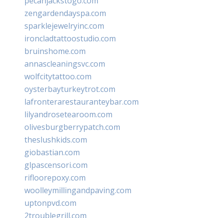
pecanjackstogo.com
zengardendayspa.com
sparklejewelryinc.com
ironcladtattoostudio.com
bruinshome.com
annascleaningsvc.com
wolfcitytattoo.com
oysterbayturkeytrot.com
lafronterarestauranteybar.com
lilyandrosetearoom.com
olivesburgberrypatch.com
theslushkids.com
giobastian.com
glpascensori.com
rifloorepoxy.com
woolleymillingandpaving.com
uptonpvd.com
2troublegrill.com