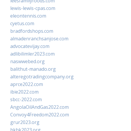
leesfamilyfoods.com
lewis-lewis-cpas.com
eleontennis.com
cyetus.com
bradfordshops.com
almadenranchsanjose.com
advocatevijay.com
adlibilimler2023.com
naswwebed.org
balithut-manado.org
alteregotradingcompany.org
aprce2022.com
ibie2022.com
sbcc-2022.com
AngolaOilAndGas2022.com
Convoy4Freedom2022.com
grur2023.org
hkhk2023.org