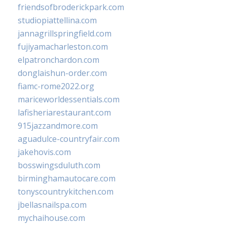
friendsofbroderickpark.com
studiopiattellina.com
jannagrillspringfield.com
fujiyamacharleston.com
elpatronchardon.com
donglaishun-order.com
fiamc-rome2022.org
mariceworldessentials.com
lafisheriarestaurant.com
915jazzandmore.com
aguadulce-countryfair.com
jakehovis.com
bosswingsduluth.com
birminghamautocare.com
tonyscountrykitchen.com
jbellasnailspa.com
mychaihouse.com