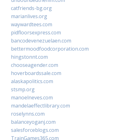
unboundedthefilm.com
catfriends-bg.org
marianlives.org
waywardtees.com
pidfloorsexpress.com
bancodevenezuelaen.com
bettermoodfoodcorporation.com
hingstonnt.com
chooseagender.com
hoverboardssale.com
alaskapolitics.com
stsmp.org
manoelneves.com
mandelaeffectlibrary.com
roselynns.com
balanceyoganj.com
salesforceblogs.com
TrainGames365.com