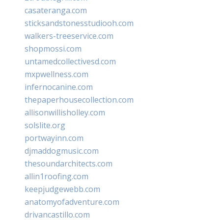
casateranga.com
sticksandstonesstudiooh.com
walkers-treeservice.com
shopmossi.com
untamedcollectivesd.com
mxpwellness.com
infernocanine.com
thepaperhousecollection.com
allisonwillisholley.com
solslite.org
portwayinn.com
djmaddogmusic.com
thesoundarchitects.com
allin1roofing.com
keepjudgewebb.com
anatomyofadventure.com
drivancastillo.com