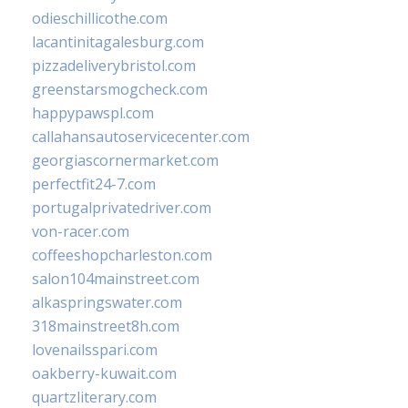
odieschillicothe.com
lacantinitagalesburg.com
pizzadeliverybristol.com
greenstarsmogcheck.com
happypawspl.com
callahansautoservicecenter.com
georgiascornermarket.com
perfectfit24-7.com
portugalprivatedriver.com
von-racer.com
coffeeshopcharleston.com
salon104mainstreet.com
alkaspringswater.com
318mainstreet8h.com
lovenailsspari.com
oakberry-kuwait.com
quartzliterary.com