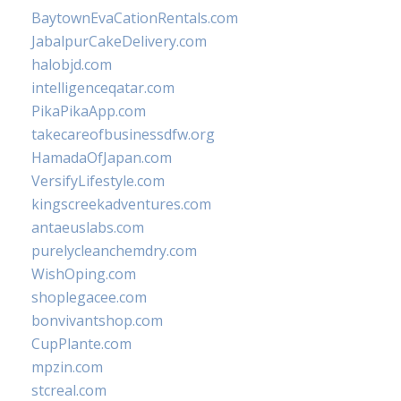
BaytownEvaCationRentals.com
JabalpurCakeDelivery.com
halobjd.com
intelligenceqatar.com
PikaPikaApp.com
takecareofbusinessdfw.org
HamadaOfJapan.com
VersifyLifestyle.com
kingscreekadventures.com
antaeuslabs.com
purelycleanchemdry.com
WishOping.com
shoplegacee.com
bonvivantshop.com
CupPlante.com
mpzin.com
stcreal.com