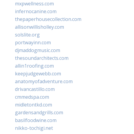
mxpwellness.com
infernocanine.com
thepaperhousecollection.com
allisonwillisholley.com
solslite.org
portwayinn.com
djmaddogmusic.com
thesoundarchitects.com
allin1roofing.com
keepjudgewebb.com
anatomyofadventure.com
drivancastillo.com
cmmedspa.com
midletontkd.com
gardensandgrills.com
basilfoodwine.com
nikko-tochigi.net