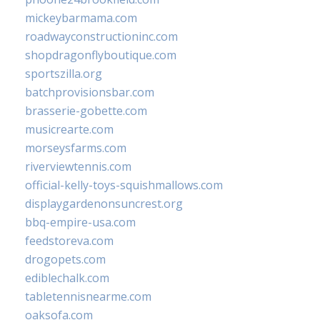
mickeybarmama.com
roadwayconstructioninc.com
shopdragonflyboutique.com
sportszilla.org
batchprovisionsbar.com
brasserie-gobette.com
musicrearte.com
morseysfarms.com
riverviewtennis.com
official-kelly-toys-squishmallows.com
displaygardenonsuncrest.org
bbq-empire-usa.com
feedstoreva.com
drogopets.com
ediblechalk.com
tabletennisnearme.com
oaksofa.com