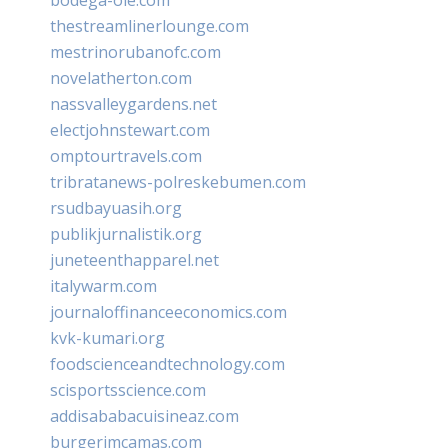
thestreamlinerlounge.com
mestrinorubanofc.com
novelatherton.com
nassvalleygardens.net
electjohnstewart.com
omptourtravels.com
tribratanews-polreskebumen.com
rsudbayuasih.org
publikjurnalistik.org
juneteenthapparel.net
italywarm.com
journaloffinanceeconomics.com
kvk-kumari.org
foodscienceandtechnology.com
scisportsscience.com
addisababacuisineaz.com
burgerimcamas.com