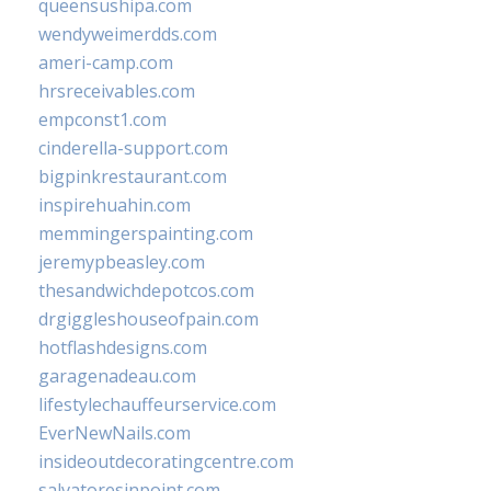
queensushipa.com
wendyweimerdds.com
ameri-camp.com
hrsreceivables.com
empconst1.com
cinderella-support.com
bigpinkrestaurant.com
inspirehuahin.com
memmingerspainting.com
jeremypbeasley.com
thesandwichdepotcos.com
drgiggleshouseofpain.com
hotflashdesigns.com
garagenadeau.com
lifestylechauffeurservice.com
EverNewNails.com
insideoutdecoratingcentre.com
salvatoresinpoint.com