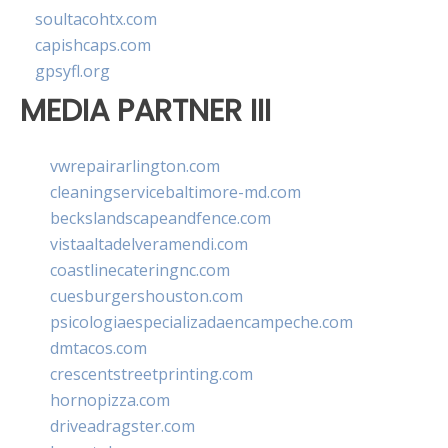
soultacohtx.com
capishcaps.com
gpsyfl.org
MEDIA PARTNER III
vwrepairarlington.com
cleaningservicebaltimore-md.com
beckslandscapeandfence.com
vistaaltadelveramendi.com
coastlinecateringnc.com
cuesburgershouston.com
psicologiaespecializadaencampeche.com
dmtacos.com
crescentstreetprinting.com
hornopizza.com
driveadragster.com