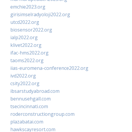
emchie2023.org
girisimselradyoloji2022.org
utcd2022.org
biosensor2022.org
ialp2022.org
klivet2022.org
ifac-hms2022.org
taoms2022.org
iias-euromena-conference2022.org
ivd2022.org
csity2022.org
ibsarstudyabroad.com
bennusehgall.com
tsecincinnati.com
roderconstructiongroup.com
plazabatai.com
hawkscayresort.com