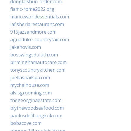
donglaishun-order.com
fiamc-rome2022.org
mariceworldessentials.com
lafisheriarestaurant.com
915jazzandmore.com
aguadulce-countryfair.com
jakehovis.com
bosswingsduluth.com
birminghamautocare.com
tonyscountrykitchen.com
jbellasnailspa.com
mychaihouse.com
alvisgrooming.com
thegeorginaestate.com
blythewoodseafood.com
paolosdelibangkok.com
bobacove.com
phoone24brookfield.com