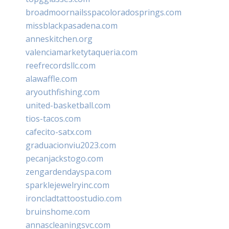
broadmoornailsspacoloradosprings.com
missblackpasadena.com
anneskitchen.org
valenciamarketytaqueria.com
reefrecordsllc.com
alawaffle.com
aryouthfishing.com
united-basketball.com
tios-tacos.com
cafecito-satx.com
graduacionviu2023.com
pecanjackstogo.com
zengardendayspa.com
sparklejewelryinc.com
ironcladtattoostudio.com
bruinshome.com
annascleaningsvc.com