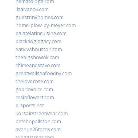
hematologa.com
lizaivanov.com
guesttinyhomes.com
home-plow-by-meyer.com
palatelatincuisine.com
blackdoglegacy.com
eatvivahouston.com
thebigshowok.com
chimeandstave.com
greatwallseafoodny.com
theloverose.com
gabriovoice.com
resinflowart.com
p-sports.net
korsairstreetwear.com
petshopallston.com
avenue26tacos.com
topgglasses.com