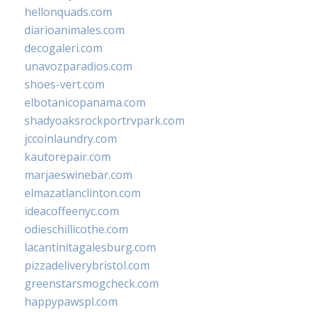
hellonquads.com
diarioanimales.com
decogaleri.com
unavozparadios.com
shoes-vert.com
elbotanicopanama.com
shadyoaksrockportrvpark.com
jccoinlaundry.com
kautorepair.com
marjaeswinebar.com
elmazatlanclinton.com
ideacoffeenyc.com
odieschillicothe.com
lacantinitagalesburg.com
pizzadeliverybristol.com
greenstarsmogcheck.com
happypawspl.com