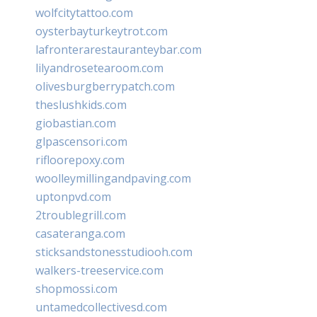
wolfcitytattoo.com
oysterbayturkeytrot.com
lafronterarestauranteybar.com
lilyandrosetearoom.com
olivesburgberrypatch.com
theslushkids.com
giobastian.com
glpascensori.com
rifloorepoxy.com
woolleymillingandpaving.com
uptonpvd.com
2troublegrill.com
casateranga.com
sticksandstonesstudiooh.com
walkers-treeservice.com
shopmossi.com
untamedcollectivesd.com