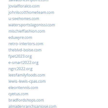
jovialfloralco.com
johnlscotthometeam.com
u-seehomes.com
watersportslagonissi.com
mischieffashion.com
eduwyre.com
retro-interiors.com
theblvd-boise.com
fpet2023.org
e-smart2022.org
ngrc2022.org
leesfamilyfoods.com
lewis-lewis-cpas.com
eleontennis.com
cyetus.com
bradfordshops.com
almadenranchsanjose.com