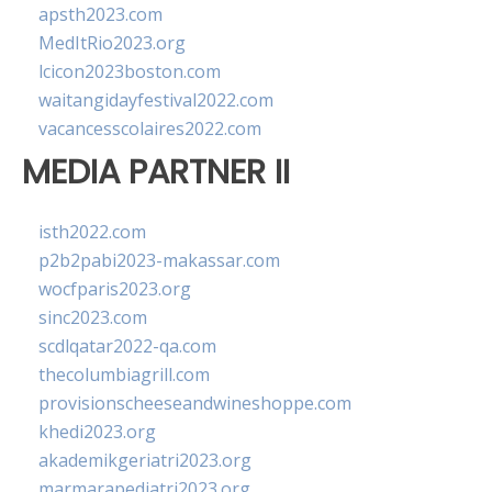
apsth2023.com
MedItRio2023.org
lcicon2023boston.com
waitangidayfestival2022.com
vacancesscolaires2022.com
MEDIA PARTNER II
isth2022.com
p2b2pabi2023-makassar.com
wocfparis2023.org
sinc2023.com
scdlqatar2022-qa.com
thecolumbiagrill.com
provisionscheeseandwineshoppe.com
khedi2023.org
akademikgeriatri2023.org
marmarapediatri2023.org