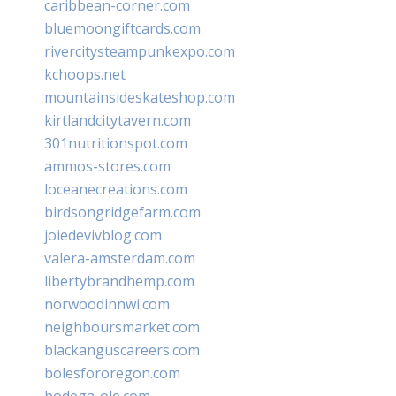
caribbean-corner.com
bluemoongiftcards.com
rivercitysteampunkexpo.com
kchoops.net
mountainsideskateshop.com
kirtlandcitytavern.com
301nutritionspot.com
ammos-stores.com
loceanecreations.com
birdsongridgefarm.com
joiedevivblog.com
valera-amsterdam.com
libertybrandhemp.com
norwoodinnwi.com
neighboursmarket.com
blackanguscareers.com
bolesfororegon.com
bodega-ole.com