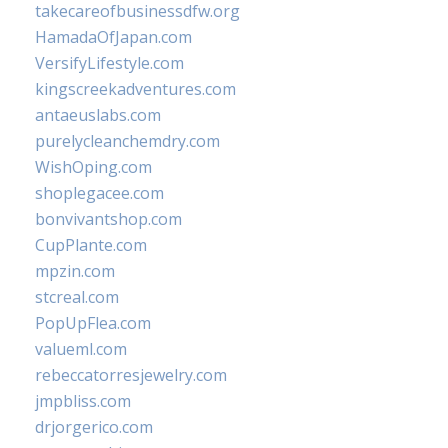
takecareofbusinessdfw.org
HamadaOfJapan.com
VersifyLifestyle.com
kingscreekadventures.com
antaeuslabs.com
purelycleanchemdry.com
WishOping.com
shoplegacee.com
bonvivantshop.com
CupPlante.com
mpzin.com
stcreal.com
PopUpFlea.com
valueml.com
rebeccatorresjewelry.com
jmpbliss.com
drjorgerico.com