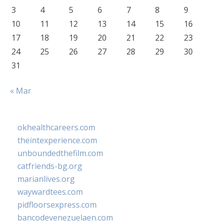
3
4
5
6
7
8
9
10
11
12
13
14
15
16
17
18
19
20
21
22
23
24
25
26
27
28
29
30
31
« Mar
okhealthcareers.com
theintexperience.com
unboundedthefilm.com
catfriends-bg.org
marianlives.org
waywardtees.com
pidfloorsexpress.com
bancodevenezuelaen.com