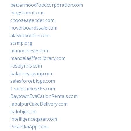
bettermoodfoodcorporation.com
hingstonnt.com
chooseagender.com
hoverboardssale.com
alaskapolitics.com
stsmp.org
manoelneves.com
mandelaeffectlibrary.com
roselynns.com
balanceyoganj.com
salesforceblogs.com
TrainGames365.com
BaytownEvaCationRentals.com
JabalpurCakeDelivery.com
halobjd.com
intelligenceqatar.com
PikaPikaApp.com