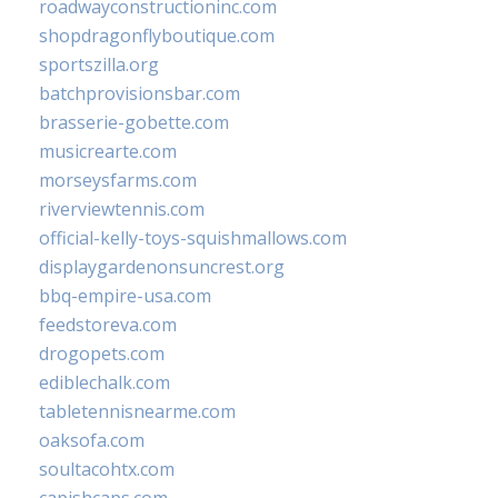
roadwayconstructioninc.com
shopdragonflyboutique.com
sportszilla.org
batchprovisionsbar.com
brasserie-gobette.com
musicrearte.com
morseysfarms.com
riverviewtennis.com
official-kelly-toys-squishmallows.com
displaygardenonsuncrest.org
bbq-empire-usa.com
feedstoreva.com
drogopets.com
ediblechalk.com
tabletennisnearme.com
oaksofa.com
soultacohtx.com