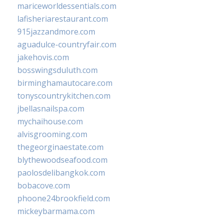
mariceworldessentials.com
lafisheriarestaurant.com
915jazzandmore.com
aguadulce-countryfair.com
jakehovis.com
bosswingsduluth.com
birminghamautocare.com
tonyscountrykitchen.com
jbellasnailspa.com
mychaihouse.com
alvisgrooming.com
thegeorginaestate.com
blythewoodseafood.com
paolosdelibangkok.com
bobacove.com
phoone24brookfield.com
mickeybarmama.com