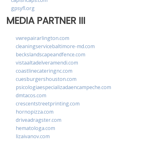
capishcaps.com
gpsyfl.org
MEDIA PARTNER III
vwrepairarlington.com
cleaningservicebaltimore-md.com
beckslandscapeandfence.com
vistaaltadelveramendi.com
coastlinecateringnc.com
cuesburgershouston.com
psicologiaespecializadaencampeche.com
dmtacos.com
crescentstreetprinting.com
hornopizza.com
driveadragster.com
hematologa.com
lizaivanov.com