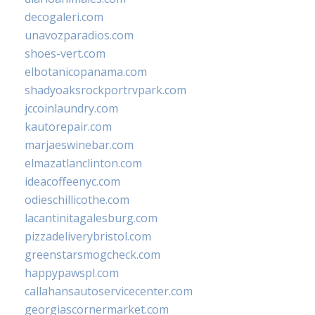
decogaleri.com
unavozparadios.com
shoes-vert.com
elbotanicopanama.com
shadyoaksrockportrvpark.com
jccoinlaundry.com
kautorepair.com
marjaeswinebar.com
elmazatlanclinton.com
ideacoffeenyc.com
odieschillicothe.com
lacantinitagalesburg.com
pizzadeliverybristol.com
greenstarsmogcheck.com
happypawspl.com
callahansautoservicecenter.com
georgiascornermarket.com