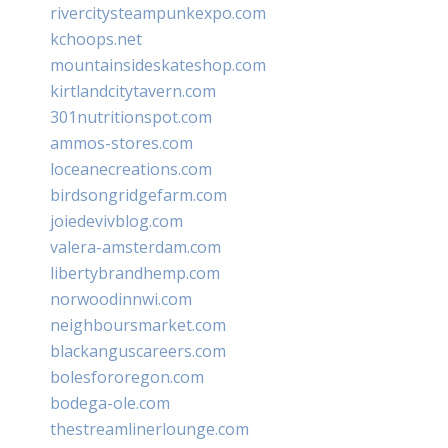
rivercitysteampunkexpo.com
kchoops.net
mountainsideskateshop.com
kirtlandcitytavern.com
301nutritionspot.com
ammos-stores.com
loceanecreations.com
birdsongridgefarm.com
joiedevivblog.com
valera-amsterdam.com
libertybrandhemp.com
norwoodinnwi.com
neighboursmarket.com
blackanguscareers.com
bolesfororegon.com
bodega-ole.com
thestreamlinerlounge.com