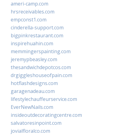
ameri-camp.com
hrsreceivables.com
empconst1.com
cinderella-support.com
bigpinkrestaurant.com
inspirehuahin.com
memmingerspainting.com
jeremypbeasley.com
thesandwichdepotcos.com
drgiggleshouseofpain.com
hotflashdesigns.com
garagenadeau.com
lifestylechauffeurservice.com
EverNewNails.com
insideoutdecoratingcentre.com
salvatoresinpoint.com
jovialfloralco.com