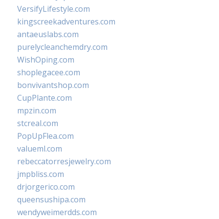
VersifyLifestyle.com
kingscreekadventures.com
antaeuslabs.com
purelycleanchemdry.com
WishOping.com
shoplegacee.com
bonvivantshop.com
CupPlante.com
mpzin.com
stcreal.com
PopUpFlea.com
valueml.com
rebeccatorresjewelry.com
jmpbliss.com
drjorgerico.com
queensushipa.com
wendyweimerdds.com