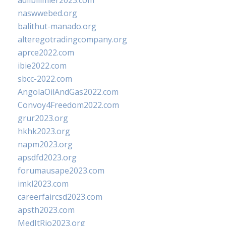
adlibilimler2023.com
naswwebed.org
balithut-manado.org
alteregotradingcompany.org
aprce2022.com
ibie2022.com
sbcc-2022.com
AngolaOilAndGas2022.com
Convoy4Freedom2022.com
grur2023.org
hkhk2023.org
napm2023.org
apsdfd2023.org
forumausape2023.com
imkl2023.com
careerfaircsd2023.com
apsth2023.com
MedItRio2023.org