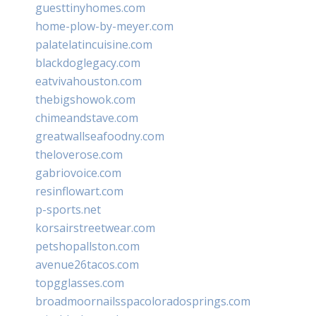
guesttinyhomes.com
home-plow-by-meyer.com
palatelatincuisine.com
blackdoglegacy.com
eatvivahouston.com
thebigshowok.com
chimeandstave.com
greatwallseafoodny.com
theloverose.com
gabriovoice.com
resinflowart.com
p-sports.net
korsairstreetwear.com
petshopallston.com
avenue26tacos.com
topgglasses.com
broadmoornailsspacoloradosprings.com