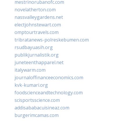
mestrinorubanofc.com
novelatherton.com
nassvalleygardens.net
electjohnstewart.com
omptourtravels.com
tribratanews-polreskebumen.com
rsudbayuasih.org
publikjurnalistik.org
juneteenthapparel.net
italywarm.com
journaloffinanceeconomics.com
kvk-kumari.org
foodscienceandtechnology.com
scisportsscience.com
addisababacuisineaz.com
burgerimcamas.com