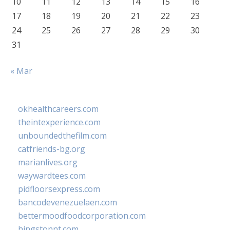
10
11
12
13
14
15
16
17
18
19
20
21
22
23
24
25
26
27
28
29
30
31
« Mar
okhealthcareers.com
theintexperience.com
unboundedthefilm.com
catfriends-bg.org
marianlives.org
waywardtees.com
pidfloorsexpress.com
bancodevenezuelaen.com
bettermoodfoodcorporation.com
hingstonnt.com