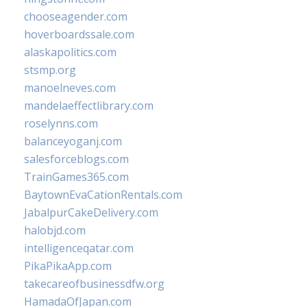
chooseagender.com
hoverboardssale.com
alaskapolitics.com
stsmp.org
manoelneves.com
mandelaeffectlibrary.com
roselynns.com
balanceyoganj.com
salesforceblogs.com
TrainGames365.com
BaytownEvaCationRentals.com
JabalpurCakeDelivery.com
halobjd.com
intelligenceqatar.com
PikaPikaApp.com
takecareofbusinessdfw.org
HamadaOfJapan.com