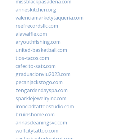
missblackpasadena.com
anneskitchen.org
valenciamarketytaqueria.com
reefrecordsllc.com
alawaffle.com
aryouthfishing.com
united-basketball.com
tios-tacos.com
cafecito-satx.com
graduacionviu2023.com
pecanjackstogo.com
zengardendayspa.com
sparklejewelryinc.com
ironcladtattoostudio.com
bruinshome.com
annascleaningsvc.com
wolfcitytattoo.com
oysterbayturkeytrot.com