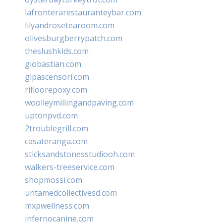
lafronterarestauranteybar.com
lilyandrosetearoom.com
olivesburgberrypatch.com
theslushkids.com
giobastian.com
glpascensori.com
rifloorepoxy.com
woolleymillingandpaving.com
uptonpvd.com
2troublegrill.com
casateranga.com
sticksandstonesstudiooh.com
walkers-treeservice.com
shopmossi.com
untamedcollectivesd.com
mxpwellness.com
infernocanine.com