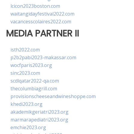
lcicon2023boston.com
waitangidayfestival2022.com
vacancesscolaires2022.com
MEDIA PARTNER II
isth2022.com
p2b2pabi2023-makassar.com
wocfparis2023.org
sinc2023.com
scdlqatar2022-qa.com
thecolumbiagrill.com
provisionscheeseandwineshoppe.com
khedi2023.org
akademikgeriatri2023.org
marmarapediatri2023.org
emchie2023.org