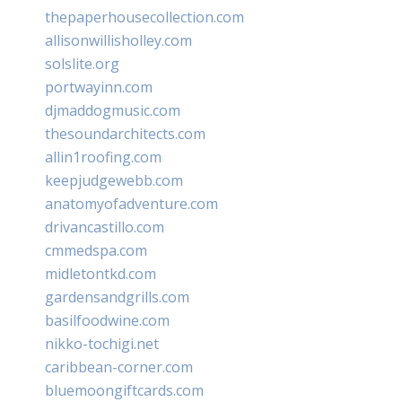
thepaperhousecollection.com
allisonwillisholley.com
solslite.org
portwayinn.com
djmaddogmusic.com
thesoundarchitects.com
allin1roofing.com
keepjudgewebb.com
anatomyofadventure.com
drivancastillo.com
cmmedspa.com
midletontkd.com
gardensandgrills.com
basilfoodwine.com
nikko-tochigi.net
caribbean-corner.com
bluemoongiftcards.com