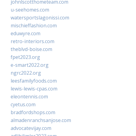
johnlscotthometeam.com
u-seehomes.com
watersportslagonissi.com
mischieffashion.com
eduwyre.com
retro-interiors.com
theblvd-boise.com
fpet2023.org
e-smart2022.org
ngrc2022.org
leesfamilyfoods.com
lewis-lewis-cpas.com
eleontennis.com
cyetus.com
bradfordshops.com
almadenranchsanjose.com
advocatevijay.com