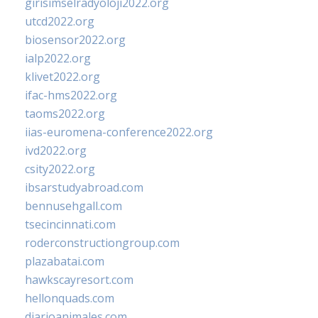
girisimselradyoloji2022.org
utcd2022.org
biosensor2022.org
ialp2022.org
klivet2022.org
ifac-hms2022.org
taoms2022.org
iias-euromena-conference2022.org
ivd2022.org
csity2022.org
ibsarstudyabroad.com
bennusehgall.com
tsecincinnati.com
roderconstructiongroup.com
plazabatai.com
hawkscayresort.com
hellonquads.com
diarioanimales.com