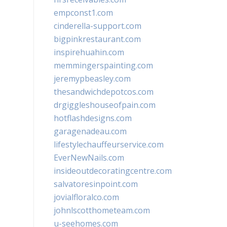
empconst1.com
cinderella-support.com
bigpinkrestaurant.com
inspirehuahin.com
memmingerspainting.com
jeremypbeasley.com
thesandwichdepotcos.com
drgiggleshouseofpain.com
hotflashdesigns.com
garagenadeau.com
lifestylechauffeurservice.com
EverNewNails.com
insideoutdecoratingcentre.com
salvatoresinpoint.com
jovialfloralco.com
johnlscotthometeam.com
u-seehomes.com