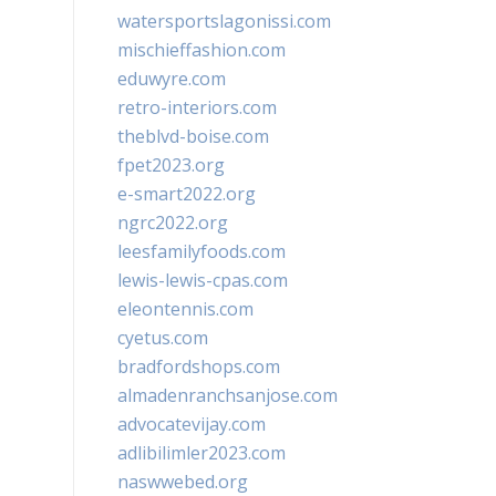
watersportslagonissi.com
mischieffashion.com
eduwyre.com
retro-interiors.com
theblvd-boise.com
fpet2023.org
e-smart2022.org
ngrc2022.org
leesfamilyfoods.com
lewis-lewis-cpas.com
eleontennis.com
cyetus.com
bradfordshops.com
almadenranchsanjose.com
advocatevijay.com
adlibilimler2023.com
naswwebed.org