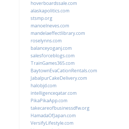
hoverboardssale.com
alaskapolitics.com
stsmp.org
manoelneves.com
mandelaeffectlibrary.com
roselynns.com
balanceyoganj.com
salesforceblogs.com
TrainGames365.com
BaytownEvaCationRentals.com
JabalpurCakeDelivery.com
halobjd.com
intelligenceqatar.com
PikaPikaApp.com
takecareofbusinessdfw.org
HamadaOfJapan.com
VersifyLifestyle.com