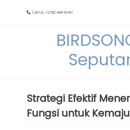
Skip
to
Call Us: +2782 444 YEAH
content
BIRDSON
Seputa
Strategi Efektif Me
Fungsi untuk Kemaj