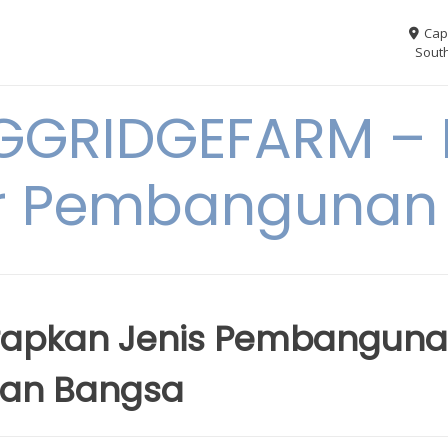
Cap
South
GGRIDGEFARM – I
r Pembangunan
nerapkan Jenis Pembangun
uan Bangsa