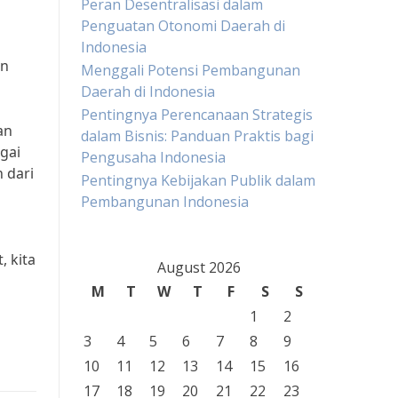
Peran Desentralisasi dalam
Penguatan Otonomi Daerah di
Indonesia
an
Menggali Potensi Pembangunan
Daerah di Indonesia
Pentingnya Perencanaan Strategis
an
dalam Bisnis: Panduan Praktis bagi
gai
Pengusaha Indonesia
 dari
Pentingnya Kebijakan Publik dalam
Pembangunan Indonesia
, kita
August 2026
M
T
W
T
F
S
S
1
2
3
4
5
6
7
8
9
10
11
12
13
14
15
16
17
18
19
20
21
22
23