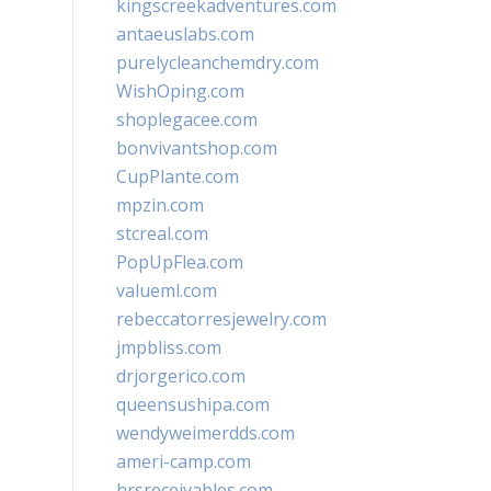
kingscreekadventures.com
antaeuslabs.com
purelycleanchemdry.com
WishOping.com
shoplegacee.com
bonvivantshop.com
CupPlante.com
mpzin.com
stcreal.com
PopUpFlea.com
valueml.com
rebeccatorresjewelry.com
jmpbliss.com
drjorgerico.com
queensushipa.com
wendyweimerdds.com
ameri-camp.com
hrsreceivables.com