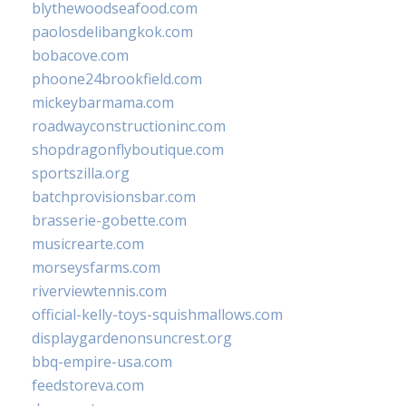
blythewoodseafood.com
paolosdelibangkok.com
bobacove.com
phoone24brookfield.com
mickeybarmama.com
roadwayconstructioninc.com
shopdragonflyboutique.com
sportszilla.org
batchprovisionsbar.com
brasserie-gobette.com
musicrearte.com
morseysfarms.com
riverviewtennis.com
official-kelly-toys-squishmallows.com
displaygardenonsuncrest.org
bbq-empire-usa.com
feedstoreva.com