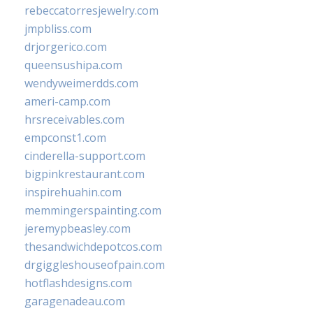
rebeccatorresjewelry.com
jmpbliss.com
drjorgerico.com
queensushipa.com
wendyweimerdds.com
ameri-camp.com
hrsreceivables.com
empconst1.com
cinderella-support.com
bigpinkrestaurant.com
inspirehuahin.com
memmingerspainting.com
jeremypbeasley.com
thesandwichdepotcos.com
drgiggleshouseofpain.com
hotflashdesigns.com
garagenadeau.com