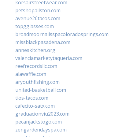
korsairstreetwear.com
petshopallston.com
avenue26tacos.com
topgglasses.com
broadmoornailsspacoloradosprings.com
missblackpasadena.com
anneskitchen.org
valenciamarketytaqueria.com
reefrecordsllc.com
alawaffle.com
aryouthfishing.com
united-basketball.com
tios-tacos.com
cafecito-satx.com
graduacionviu2023.com
pecanjackstogo.com
zengardendayspa.com