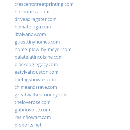
crescentstreetprinting.com
hornopizza.com
driveadragster.com
hematologa.com
lizaivanov.com
guesttinyhomes.com
home-plow-by-meyer.com
palatelatincuisine.com
blackdoglegacy.com
eatvivahouston.com
thebigshowok.com
chimeandstave.com
greatwallseafoodny.com
theloverose.com
gabriovoice.com
resinflowart.com
p-sports.net