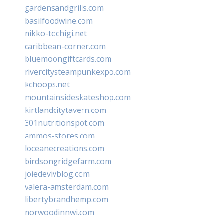
gardensandgrills.com
basilfoodwine.com
nikko-tochigi.net
caribbean-corner.com
bluemoongiftcards.com
rivercitysteampunkexpo.com
kchoops.net
mountainsideskateshop.com
kirtlandcitytavern.com
301nutritionspot.com
ammos-stores.com
loceanecreations.com
birdsongridgefarm.com
joiedevivblog.com
valera-amsterdam.com
libertybrandhemp.com
norwoodinnwi.com