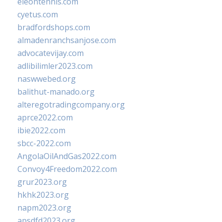
eleontennis.com
cyetus.com
bradfordshops.com
almadenranchsanjose.com
advocatevijay.com
adlibilimler2023.com
naswwebed.org
balithut-manado.org
alteregotradingcompany.org
aprce2022.com
ibie2022.com
sbcc-2022.com
AngolaOilAndGas2022.com
Convoy4Freedom2022.com
grur2023.org
hkhk2023.org
napm2023.org
apsdfd2023.org