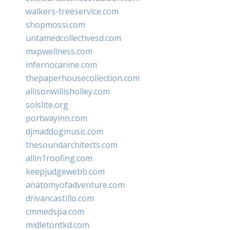
walkers-treeservice.com
shopmossi.com
untamedcollectivesd.com
mxpwellness.com
infernocanine.com
thepaperhousecollection.com
allisonwillisholley.com
solslite.org
portwayinn.com
djmaddogmusic.com
thesoundarchitects.com
allin1roofing.com
keepjudgewebb.com
anatomyofadventure.com
drivancastillo.com
cmmedspa.com
midletontkd.com