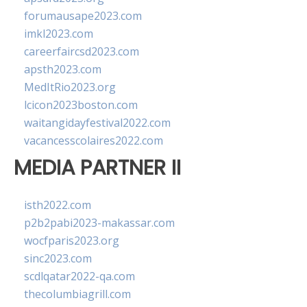
forumausape2023.com
imkl2023.com
careerfaircsd2023.com
apsth2023.com
MedItRio2023.org
lcicon2023boston.com
waitangidayfestival2022.com
vacancesscolaires2022.com
MEDIA PARTNER II
isth2022.com
p2b2pabi2023-makassar.com
wocfparis2023.org
sinc2023.com
scdlqatar2022-qa.com
thecolumbiagrill.com