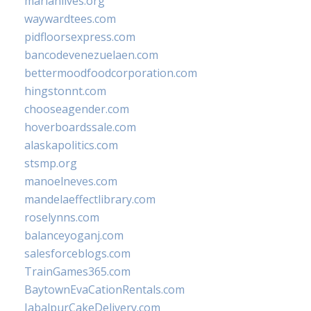
marianlives.org
waywardtees.com
pidfloorsexpress.com
bancodevenezuelaen.com
bettermoodfoodcorporation.com
hingstonnt.com
chooseagender.com
hoverboardssale.com
alaskapolitics.com
stsmp.org
manoelneves.com
mandelaeffectlibrary.com
roselynns.com
balanceyoganj.com
salesforceblogs.com
TrainGames365.com
BaytownEvaCationRentals.com
JabalpurCakeDelivery.com