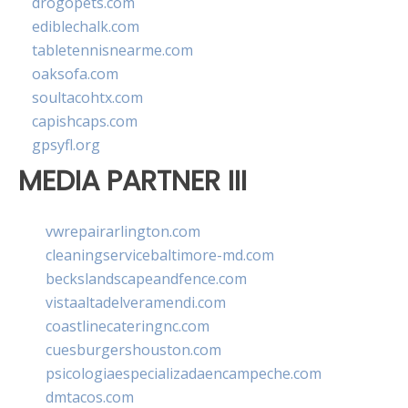
drogopets.com
ediblechalk.com
tabletennisnearme.com
oaksofa.com
soultacohtx.com
capishcaps.com
gpsyfl.org
MEDIA PARTNER III
vwrepairarlington.com
cleaningservicebaltimore-md.com
beckslandscapeandfence.com
vistaaltadelveramendi.com
coastlinecateringnc.com
cuesburgershouston.com
psicologiaespecializadaencampeche.com
dmtacos.com