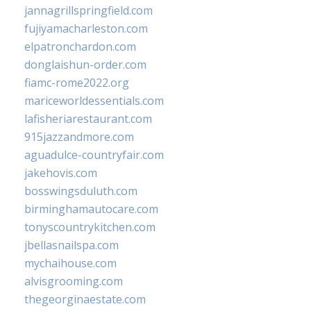
jannagrillspringfield.com
fujiyamacharleston.com
elpatronchardon.com
donglaishun-order.com
fiamc-rome2022.org
mariceworldessentials.com
lafisheriarestaurant.com
915jazzandmore.com
aguadulce-countryfair.com
jakehovis.com
bosswingsduluth.com
birminghamautocare.com
tonyscountrykitchen.com
jbellasnailspa.com
mychaihouse.com
alvisgrooming.com
thegeorginaestate.com