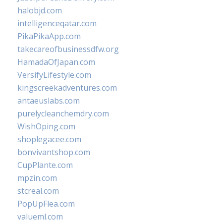
halobjd.com
intelligenceqatar.com
PikaPikaApp.com
takecareofbusinessdfw.org
HamadaOfJapan.com
VersifyLifestyle.com
kingscreekadventures.com
antaeuslabs.com
purelycleanchemdry.com
WishOping.com
shoplegacee.com
bonvivantshop.com
CupPlante.com
mpzin.com
stcreal.com
PopUpFlea.com
valueml.com