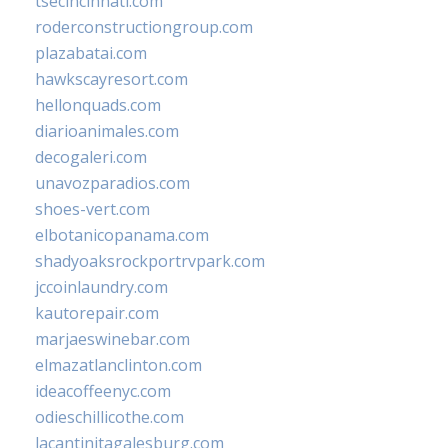
tsecincinnati.com
roderconstructiongroup.com
plazabatai.com
hawkscayresort.com
hellonquads.com
diarioanimales.com
decogaleri.com
unavozparadios.com
shoes-vert.com
elbotanicopanama.com
shadyoaksrockportrvpark.com
jccoinlaundry.com
kautorepair.com
marjaeswinebar.com
elmazatlanclinton.com
ideacoffeenyc.com
odieschillicothe.com
lacantinitagalesburg.com