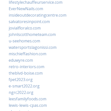
lifestylechauffeurservice.com
EverNewNails.com
insideoutdecoratingcentre.com
salvatoresinpoint.com
jovialfloralco.com
johnlscotthometeam.com
u-seehomes.com
watersportslagonissi.com
mischieffashion.com
eduwyre.com
retro-interiors.com
theblvd-boise.com
fpet2023.org
e-smart2022.org
ngrc2022.org
leesfamilyfoods.com
lewis-lewis-cpas.com