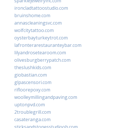
sparklejewelryinc.com
ironcladtattoostudio.com
bruinshome.com
annascleaningsvc.com
wolfcitytattoo.com
oysterbayturkeytrot.com
lafronterarestauranteybar.com
lilyandrosetearoom.com
olivesburgberrypatch.com
theslushkids.com
giobastian.com
glpascensori.com
rifloorepoxy.com
woolleymillingandpaving.com
uptonpvd.com
2troublegrill.com
casateranga.com
sticksandstonesstudiooh.com