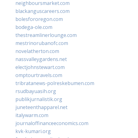
neighboursmarket.com
blackanguscareers.com
bolesfororegon.com
bodega-ole.com
thestreamlinerlounge.com
mestrinorubanofc.com
novelatherton.com
nassvalleygardens.net
electjohnstewart.com
omptourtravels.com
tribratanews-polreskebumen.com
rsudbayuasih.org
publikjurnalistik.org
juneteenthapparel.net
italywarm.com
journaloffinanceeconomics.com
kvk-kumari.org