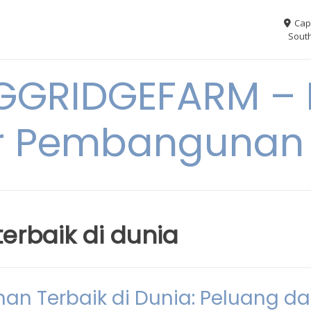
Cap
South
GGRIDGEFARM – I
r Pembangunan
rbaik di dunia
n Terbaik di Dunia: Peluang d