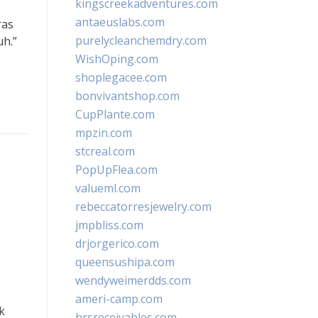
kingscreekadventures.com
antaeuslabs.com
ras
purelycleanchemdry.com
uh.”
WishOping.com
shoplegacee.com
bonvivantshop.com
CupPlante.com
mpzin.com
stcreal.com
PopUpFlea.com
valueml.com
rebeccatorresjewelry.com
jmpbliss.com
drjorgerico.com
queensushipa.com
wendyweimerdds.com
ameri-camp.com
k
hrsreceivables.com