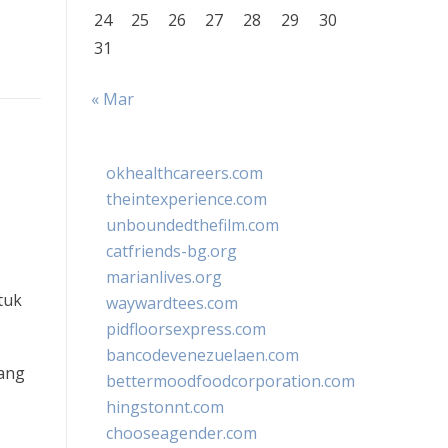
24
25
26
27
28
29
30
31
« Mar
okhealthcareers.com
theintexperience.com
unboundedthefilm.com
catfriends-bg.org
marianlives.org
tuk
waywardtees.com
pidfloorsexpress.com
bancodevenezuelaen.com
yang
bettermoodfoodcorporation.com
hingstonnt.com
chooseagender.com