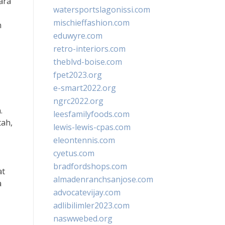
ara
watersportslagonissi.com
mischieffashion.com
n
eduwyre.com
retro-interiors.com
theblvd-boise.com
fpet2023.org
e-smart2022.org
ngrc2022.org
.
leesfamilyfoods.com
tah,
lewis-lewis-cpas.com
eleontennis.com
cyetus.com
bradfordshops.com
at
almadenranchsanjose.com
a
advocatevijay.com
adlibilimler2023.com
naswwebed.org