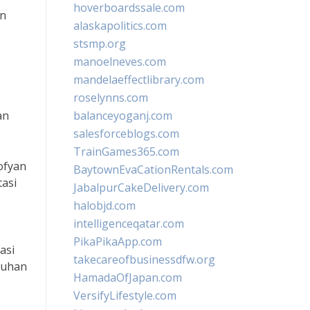
hoverboardssale.com
an
alaskapolitics.com
stsmp.org
manoelneves.com
mandelaeffectlibrary.com
roselynns.com
.
an
balanceyoganj.com
salesforceblogs.com
TrainGames365.com
Sofyan
BaytownEvaCationRentals.com
tasi
JabalpurCakeDelivery.com
halobjd.com
intelligenceqatar.com
PikaPikaApp.com
asi
takecareofbusinessdfw.org
buhan
HamadaOfJapan.com
VersifyLifestyle.com