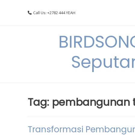
Skip
to
Call Us: +2782 444 YEAH
content
BIRDSON
Seputa
Tag:
pembangunan te
Transformasi Pembanguna