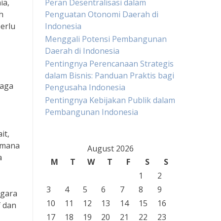
ia,
Peran Desentralisasi dalam
h
Penguatan Otonomi Daerah di
erlu
Indonesia
Menggali Potensi Pembangunan
Daerah di Indonesia
Pentingnya Perencanaan Strategis
dalam Bisnis: Panduan Praktis bagi
naga
Pengusaha Indonesia
Pentingnya Kebijakan Publik dalam
Pembangunan Indonesia
it,
imana
August 2026
a
M
T
W
T
F
S
S
1
2
3
4
5
6
7
8
9
egara
10
11
12
13
14
15
16
f dan
17
18
19
20
21
22
23