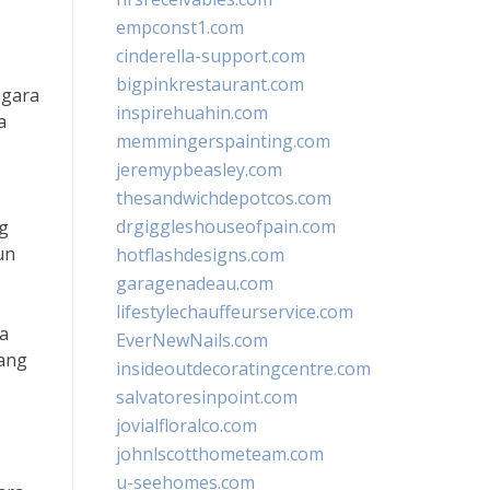
empconst1.com
cinderella-support.com
bigpinkrestaurant.com
egara
inspirehuahin.com
a
memmingerspainting.com
jeremypbeasley.com
thesandwichdepotcos.com
drgiggleshouseofpain.com
g
un
hotflashdesigns.com
garagenadeau.com
lifestylechauffeurservice.com
ka
EverNewNails.com
ang
insideoutdecoratingcentre.com
salvatoresinpoint.com
jovialfloralco.com
johnlscotthometeam.com
u-seehomes.com