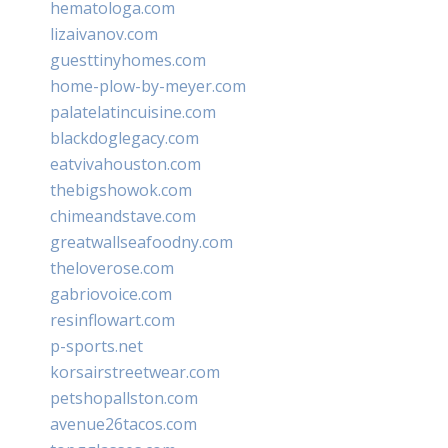
hematologa.com
lizaivanov.com
guesttinyhomes.com
home-plow-by-meyer.com
palatelatincuisine.com
blackdoglegacy.com
eatvivahouston.com
thebigshowok.com
chimeandstave.com
greatwallseafoodny.com
theloverose.com
gabriovoice.com
resinflowart.com
p-sports.net
korsairstreetwear.com
petshopallston.com
avenue26tacos.com