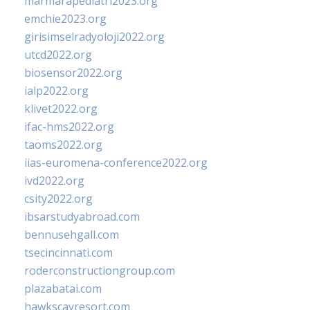
marmarapediatri2023.org
emchie2023.org
girisimselradyoloji2022.org
utcd2022.org
biosensor2022.org
ialp2022.org
klivet2022.org
ifac-hms2022.org
taoms2022.org
iias-euromena-conference2022.org
ivd2022.org
csity2022.org
ibsarstudyabroad.com
bennusehgall.com
tsecincinnati.com
roderconstructiongroup.com
plazabatai.com
hawkscayresort.com