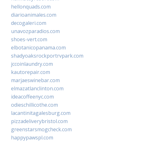
hellonquads.com
diarioanimales.com
decogaleri.com
unavozparadios.com
shoes-vert.com
elbotanicopanama.com
shadyoaksrockportrvpark.com
jccoinlaundry.com
kautorepair.com
marjaeswinebar.com
elmazatlanclinton.com
ideacoffeenyc.com
odieschillicothe.com
lacantinitagalesburg.com
pizzadeliverybristol.com
greenstarsmogcheck.com
happypawspl.com