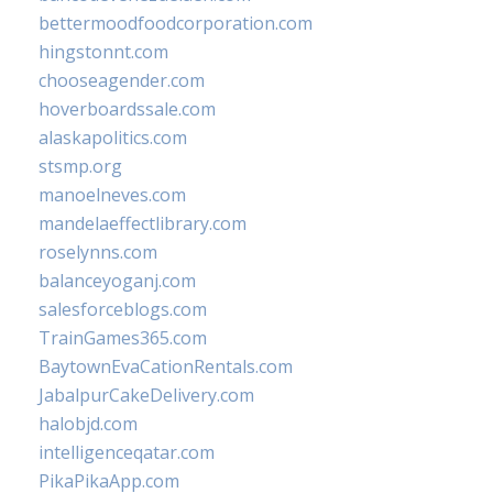
bettermoodfoodcorporation.com
hingstonnt.com
chooseagender.com
hoverboardssale.com
alaskapolitics.com
stsmp.org
manoelneves.com
mandelaeffectlibrary.com
roselynns.com
balanceyoganj.com
salesforceblogs.com
TrainGames365.com
BaytownEvaCationRentals.com
JabalpurCakeDelivery.com
halobjd.com
intelligenceqatar.com
PikaPikaApp.com