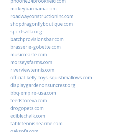
phoone24brookfield.com
mickeybarmama.com
roadwayconstructioninc.com
shopdragonflyboutique.com
sportszilla.org
batchprovisionsbar.com
brasserie-gobette.com
musicrearte.com
morseysfarms.com
riverviewtennis.com
official-kelly-toys-squishmallows.com
displaygardenonsuncrest.org
bbq-empire-usa.com
feedstoreva.com
drogopets.com
ediblechalk.com
tabletennisnearme.com
oaksofa.com