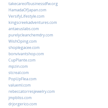
takecareofbusinessdfw.org
HamadaOfJapan.com
VersifyLifestyle.com
kingscreekadventures.com
antaeuslabs.com
purelycleanchemdry.com
WishOping.com
shoplegacee.com
bonvivantshop.com
CupPlante.com
mpzin.com
stcreal.com
PopUpFlea.com
valueml.com
rebeccatorresjewelry.com
jmpbliss.com
drjorgerico.com