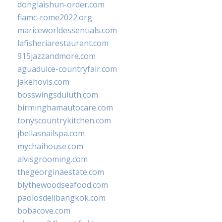
donglaishun-order.com
fiamc-rome2022.org
mariceworldessentials.com
lafisheriarestaurant.com
915jazzandmore.com
aguadulce-countryfair.com
jakehovis.com
bosswingsduluth.com
birminghamautocare.com
tonyscountrykitchen.com
jbellasnailspa.com
mychaihouse.com
alvisgrooming.com
thegeorginaestate.com
blythewoodseafood.com
paolosdelibangkok.com
bobacove.com