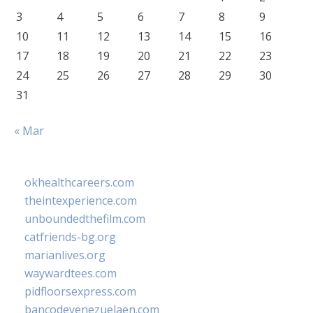
3
4
5
6
7
8
9
10
11
12
13
14
15
16
17
18
19
20
21
22
23
24
25
26
27
28
29
30
31
« Mar
okhealthcareers.com
theintexperience.com
unboundedthefilm.com
catfriends-bg.org
marianlives.org
waywardtees.com
pidfloorsexpress.com
bancodevenezuelaen.com