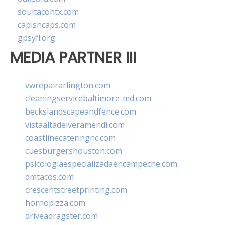
soultacohtx.com
capishcaps.com
gpsyfl.org
MEDIA PARTNER III
vwrepairarlington.com
cleaningservicebaltimore-md.com
beckslandscapeandfence.com
vistaaltadelveramendi.com
coastlinecateringnc.com
cuesburgershouston.com
psicologiaespecializadaencampeche.com
dmtacos.com
crescentstreetprinting.com
hornopizza.com
driveadragster.com