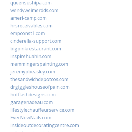
queensushipa.com
wendyweimerdds.com
ameri-camp.com
hrsreceivables.com
empconst1.com
cinderella-support.com
bigpinkrestaurant.com
inspirehuahin.com
memmingerspainting.com
jeremypbeasley.com
thesandwichdepotcos.com
drgiggleshouseofpain.com
hotflashdesigns.com
garagenadeau.com
lifestylechauffeurservice.com
EverNewNails.com
insideoutdecoratingcentre.com