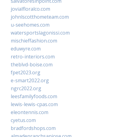
salvatoresinpoint.com
jovialfloralco.com
johnlscotthometeam.com
u-seehomes.com
watersportslagonissi.com
mischieffashion.com
eduwyre.com
retro-interiors.com
theblvd-boise.com
fpet2023.org
e-smart2022.org
ngrc2022.org
leesfamilyfoods.com
lewis-lewis-cpas.com
eleontennis.com
cyetus.com
bradfordshops.com
almadenranchsanjose.com