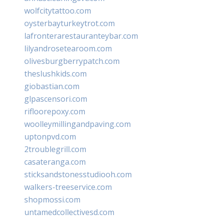
wolfcitytattoo.com
oysterbayturkeytrot.com
lafronterarestauranteybar.com
lilyandrosetearoom.com
olivesburgberrypatch.com
theslushkids.com
giobastian.com
glpascensori.com
rifloorepoxy.com
woolleymillingandpaving.com
uptonpvd.com
2troublegrill.com
casateranga.com
sticksandstonesstudiooh.com
walkers-treeservice.com
shopmossi.com
untamedcollectivesd.com