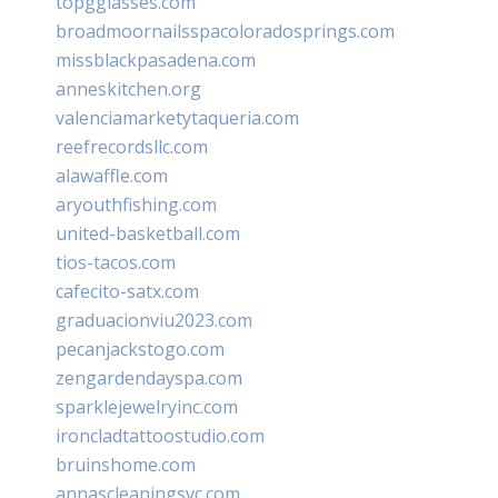
topgglasses.com
broadmoornailsspacoloradosprings.com
missblackpasadena.com
anneskitchen.org
valenciamarketytaqueria.com
reefrecordsllc.com
alawaffle.com
aryouthfishing.com
united-basketball.com
tios-tacos.com
cafecito-satx.com
graduacionviu2023.com
pecanjackstogo.com
zengardendayspa.com
sparklejewelryinc.com
ironcladtattoostudio.com
bruinshome.com
annascleaningsvc.com