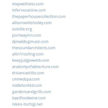
mxpwellness.com
infernocanine.com
thepaperhousecollection.com
allisonwillisholley.com
solslite.org
portwayinn.com
djmaddogmusic.com
thesoundarchitects.com
allin1roofing.com
keepjudgewebb.com
anatomyofadventure.com
drivancastillo.com
cmmedspa.com
midletontkd.com
gardensandgrills.com
basilfoodwine.com
nikko-tochigi.net