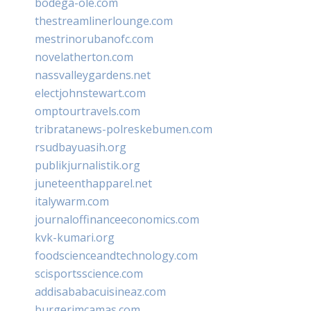
bodega-ole.com
thestreamlinerlounge.com
mestrinorubanofc.com
novelatherton.com
nassvalleygardens.net
electjohnstewart.com
omptourtravels.com
tribratanews-polreskebumen.com
rsudbayuasih.org
publikjurnalistik.org
juneteenthapparel.net
italywarm.com
journaloffinanceeconomics.com
kvk-kumari.org
foodscienceandtechnology.com
scisportsscience.com
addisababacuisineaz.com
burgerimcamas.com