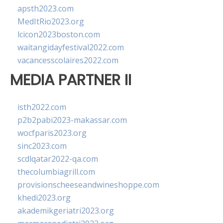
apsth2023.com
MedItRio2023.org
lcicon2023boston.com
waitangidayfestival2022.com
vacancesscolaires2022.com
MEDIA PARTNER II
isth2022.com
p2b2pabi2023-makassar.com
wocfparis2023.org
sinc2023.com
scdlqatar2022-qa.com
thecolumbiagrill.com
provisionscheeseandwineshoppe.com
khedi2023.org
akademikgeriatri2023.org