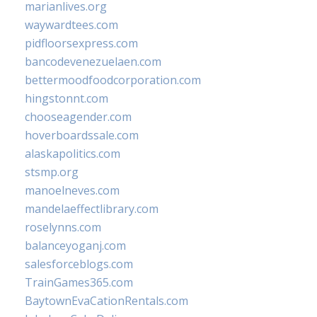
marianlives.org
waywardtees.com
pidfloorsexpress.com
bancodevenezuelaen.com
bettermoodfoodcorporation.com
hingstonnt.com
chooseagender.com
hoverboardssale.com
alaskapolitics.com
stsmp.org
manoelneves.com
mandelaeffectlibrary.com
roselynns.com
balanceyoganj.com
salesforceblogs.com
TrainGames365.com
BaytownEvaCationRentals.com