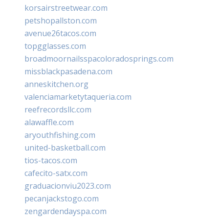
korsairstreetwear.com
petshopallston.com
avenue26tacos.com
topgglasses.com
broadmoornailsspacoloradosprings.com
missblackpasadena.com
anneskitchen.org
valenciamarketytaqueria.com
reefrecordsllc.com
alawaffle.com
aryouthfishing.com
united-basketball.com
tios-tacos.com
cafecito-satx.com
graduacionviu2023.com
pecanjackstogo.com
zengardendayspa.com