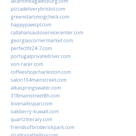
lacantinitagalesburg.com
pizzadeliverybristol.com
greenstarsmogcheck.com
happypawspl.com
callahansautoservicecenter.com
georgiascornermarket.com
perfectfit24-7.com
portugalprivatedriver.com
von-racer.com
coffeeshopcharleston.com
salon104mainstreet.com
alkaspringswater.com
318mainstreet8h.com
lovenailsspari.com
oakberry-kuwait.com
quartzliterary.com
friendsofbroderickpark.com
studiopiattellina.com