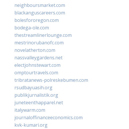
neighboursmarket.com
blackanguscareers.com
bolesfororegon.com
bodega-ole.com
thestreamlinerlounge.com
mestrinorubanofc.com
novelatherton.com
nassvalleygardens.net
electjohnstewart.com
omptourtravels.com
tribratanews-polreskebumen.com
rsudbayuasih.org
publikjurnalistik.org
juneteenthapparel.net
italywarm.com
journaloffinanceeconomics.com
kvk-kumari.org