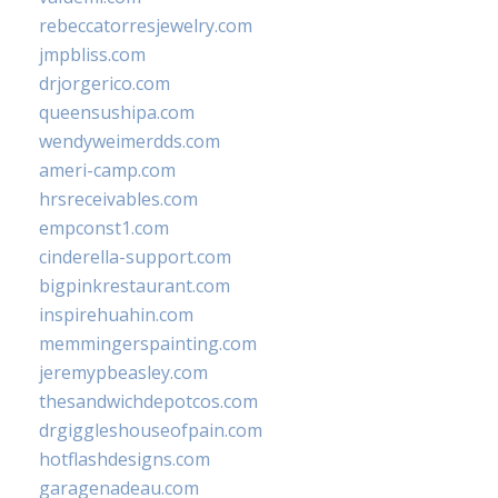
rebeccatorresjewelry.com
jmpbliss.com
drjorgerico.com
queensushipa.com
wendyweimerdds.com
ameri-camp.com
hrsreceivables.com
empconst1.com
cinderella-support.com
bigpinkrestaurant.com
inspirehuahin.com
memmingerspainting.com
jeremypbeasley.com
thesandwichdepotcos.com
drgiggleshouseofpain.com
hotflashdesigns.com
garagenadeau.com