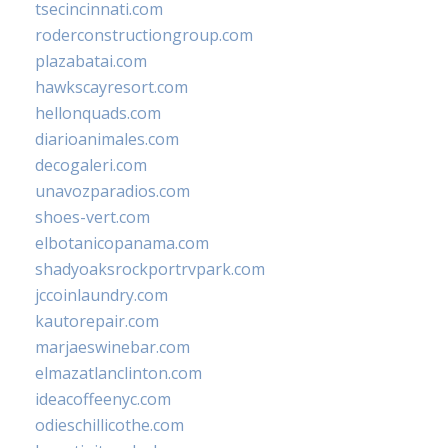
tsecincinnati.com
roderconstructiongroup.com
plazabatai.com
hawkscayresort.com
hellonquads.com
diarioanimales.com
decogaleri.com
unavozparadios.com
shoes-vert.com
elbotanicopanama.com
shadyoaksrockportrvpark.com
jccoinlaundry.com
kautorepair.com
marjaeswinebar.com
elmazatlanclinton.com
ideacoffeenyc.com
odieschillicothe.com