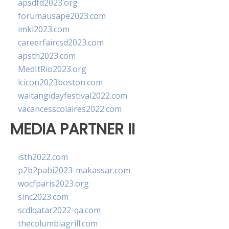
apsdfd2023.org
forumausape2023.com
imkl2023.com
careerfaircsd2023.com
apsth2023.com
MedItRio2023.org
lcicon2023boston.com
waitangidayfestival2022.com
vacancesscolaires2022.com
MEDIA PARTNER II
isth2022.com
p2b2pabi2023-makassar.com
wocfparis2023.org
sinc2023.com
scdlqatar2022-qa.com
thecolumbiagrill.com