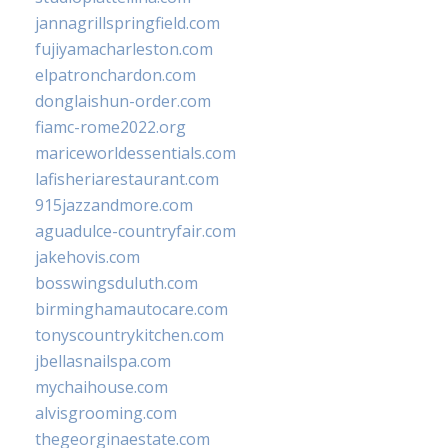
jannagrillspringfield.com
fujiyamacharleston.com
elpatronchardon.com
donglaishun-order.com
fiamc-rome2022.org
mariceworldessentials.com
lafisheriarestaurant.com
915jazzandmore.com
aguadulce-countryfair.com
jakehovis.com
bosswingsduluth.com
birminghamautocare.com
tonyscountrykitchen.com
jbellasnailspa.com
mychaihouse.com
alvisgrooming.com
thegeorginaestate.com