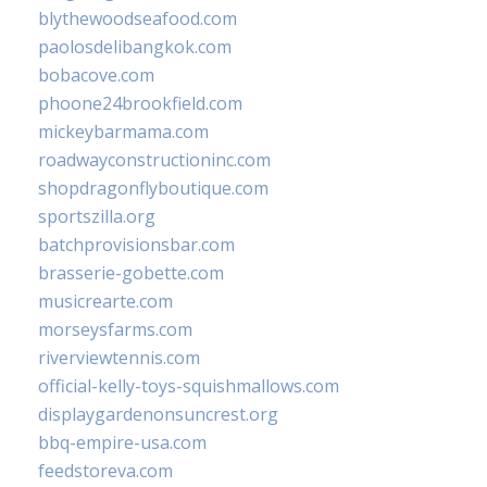
blythewoodseafood.com
paolosdelibangkok.com
bobacove.com
phoone24brookfield.com
mickeybarmama.com
roadwayconstructioninc.com
shopdragonflyboutique.com
sportszilla.org
batchprovisionsbar.com
brasserie-gobette.com
musicrearte.com
morseysfarms.com
riverviewtennis.com
official-kelly-toys-squishmallows.com
displaygardenonsuncrest.org
bbq-empire-usa.com
feedstoreva.com