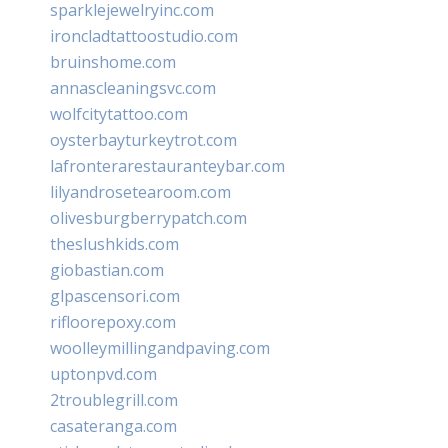
sparklejewelryinc.com
ironcladtattoostudio.com
bruinshome.com
annascleaningsvc.com
wolfcitytattoo.com
oysterbayturkeytrot.com
lafronterarestauranteybar.com
lilyandrosetearoom.com
olivesburgberrypatch.com
theslushkids.com
giobastian.com
glpascensori.com
rifloorepoxy.com
woolleymillingandpaving.com
uptonpvd.com
2troublegrill.com
casateranga.com