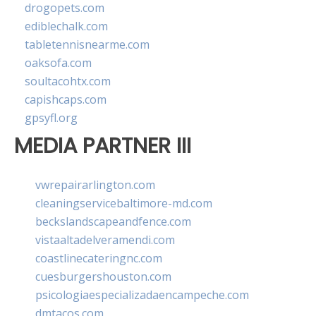
drogopets.com
ediblechalk.com
tabletennisnearme.com
oaksofa.com
soultacohtx.com
capishcaps.com
gpsyfl.org
MEDIA PARTNER III
vwrepairarlington.com
cleaningservicebaltimore-md.com
beckslandscapeandfence.com
vistaaltadelveramendi.com
coastlinecateringnc.com
cuesburgershouston.com
psicologiaespecializadaencampeche.com
dmtacos.com