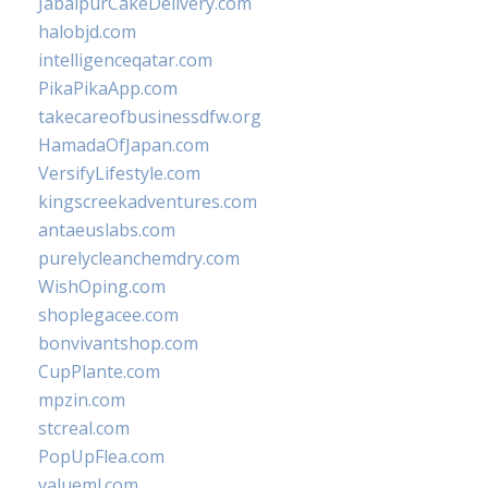
JabalpurCakeDelivery.com
halobjd.com
intelligenceqatar.com
PikaPikaApp.com
takecareofbusinessdfw.org
HamadaOfJapan.com
VersifyLifestyle.com
kingscreekadventures.com
antaeuslabs.com
purelycleanchemdry.com
WishOping.com
shoplegacee.com
bonvivantshop.com
CupPlante.com
mpzin.com
stcreal.com
PopUpFlea.com
valueml.com