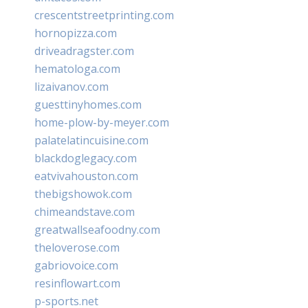
crescentstreetprinting.com
hornopizza.com
driveadragster.com
hematologa.com
lizaivanov.com
guesttinyhomes.com
home-plow-by-meyer.com
palatelatincuisine.com
blackdoglegacy.com
eatvivahouston.com
thebigshowok.com
chimeandstave.com
greatwallseafoodny.com
theloverose.com
gabriovoice.com
resinflowart.com
p-sports.net