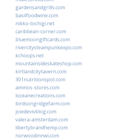
gardensandgrills.com
basilfoodwine.com
nikko-tochigi.net
caribbean-corner.com
bluemoongiftcards.com
rivercitysteampunkexpo.com
kchoops.net
mountainsideskateshop.com
kirtlandcitytavern.com
301nutritionspot.com
ammos-stores.com
loceanecreations.com
birdsongridgefarm.com
joiedevivblog.com
valera-amsterdam.com
libertybrandhemp.com
norwoodinnwi.com