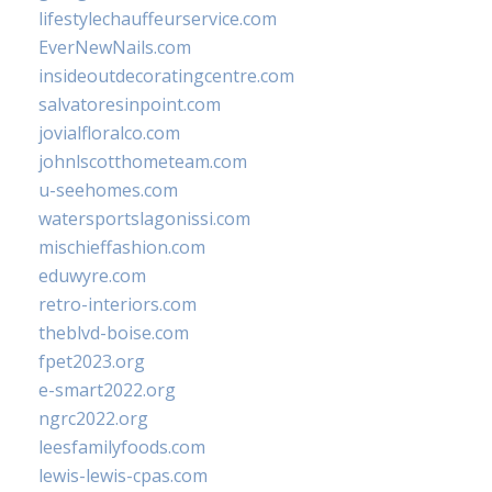
lifestylechauffeurservice.com
EverNewNails.com
insideoutdecoratingcentre.com
salvatoresinpoint.com
jovialfloralco.com
johnlscotthometeam.com
u-seehomes.com
watersportslagonissi.com
mischieffashion.com
eduwyre.com
retro-interiors.com
theblvd-boise.com
fpet2023.org
e-smart2022.org
ngrc2022.org
leesfamilyfoods.com
lewis-lewis-cpas.com