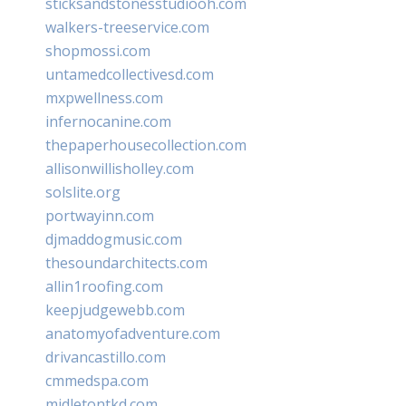
sticksandstonesstudiooh.com
walkers-treeservice.com
shopmossi.com
untamedcollectivesd.com
mxpwellness.com
infernocanine.com
thepaperhousecollection.com
allisonwillisholley.com
solslite.org
portwayinn.com
djmaddogmusic.com
thesoundarchitects.com
allin1roofing.com
keepjudgewebb.com
anatomyofadventure.com
drivancastillo.com
cmmedspa.com
midletontkd.com