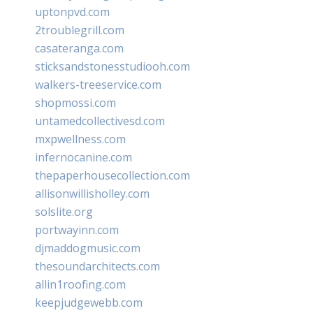
uptonpvd.com
2troublegrill.com
casateranga.com
sticksandstonesstudiooh.com
walkers-treeservice.com
shopmossi.com
untamedcollectivesd.com
mxpwellness.com
infernocanine.com
thepaperhousecollection.com
allisonwillisholley.com
solslite.org
portwayinn.com
djmaddogmusic.com
thesoundarchitects.com
allin1roofing.com
keepjudgewebb.com