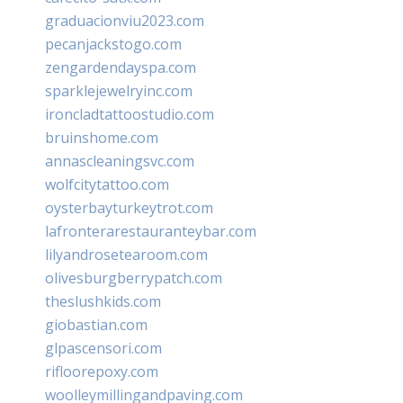
graduacionviu2023.com
pecanjackstogo.com
zengardendayspa.com
sparklejewelryinc.com
ironcladtattoostudio.com
bruinshome.com
annascleaningsvc.com
wolfcitytattoo.com
oysterbayturkeytrot.com
lafronterarestauranteybar.com
lilyandrosetearoom.com
olivesburgberrypatch.com
theslushkids.com
giobastian.com
glpascensori.com
rifloorepoxy.com
woolleymillingandpaving.com