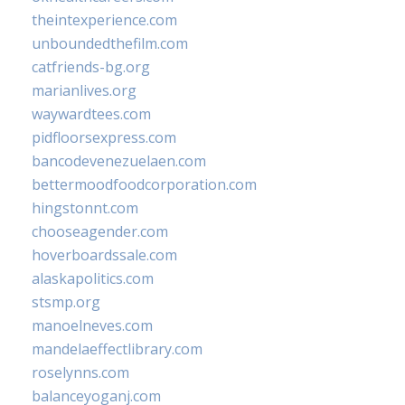
theintexperience.com
unboundedthefilm.com
catfriends-bg.org
marianlives.org
waywardtees.com
pidfloorsexpress.com
bancodevenezuelaen.com
bettermoodfoodcorporation.com
hingstonnt.com
chooseagender.com
hoverboardssale.com
alaskapolitics.com
stsmp.org
manoelneves.com
mandelaeffectlibrary.com
roselynns.com
balanceyoganj.com