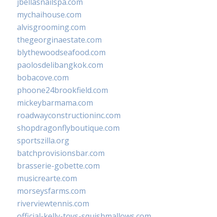
jbellasnailspa.com
mychaihouse.com
alvisgrooming.com
thegeorginaestate.com
blythewoodseafood.com
paolosdelibangkok.com
bobacove.com
phoone24brookfield.com
mickeybarmama.com
roadwayconstructioninc.com
shopdragonflyboutique.com
sportszilla.org
batchprovisionsbar.com
brasserie-gobette.com
musicrearte.com
morseysfarms.com
riverviewtennis.com
official-kelly-toys-squishmallows.com