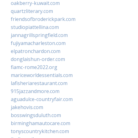
oakberry-kuwait.com
quartzliterary.com
friendsofbroderickpark.com
studiopiattellina.com
jannagrillspringfield.com
fujiyamacharleston.com
elpatronchardon.com
donglaishun-order.com
fiamc-rome2022.org
mariceworldessentials.com
lafisheriarestaurant.com
915jazzandmore.com
aguadulce-countryfair.com
jakehovis.com
bosswingsduluth.com
birminghamautocare.com
tonyscountrykitchen.com