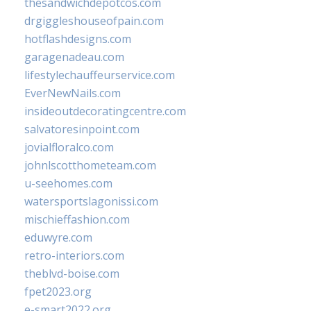
thesandwichdepotcos.com
drgiggleshouseofpain.com
hotflashdesigns.com
garagenadeau.com
lifestylechauffeurservice.com
EverNewNails.com
insideoutdecoratingcentre.com
salvatoresinpoint.com
jovialfloralco.com
johnlscotthometeam.com
u-seehomes.com
watersportslagonissi.com
mischieffashion.com
eduwyre.com
retro-interiors.com
theblvd-boise.com
fpet2023.org
e-smart2022.org