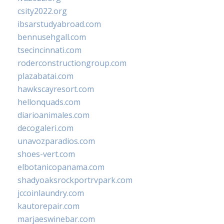
csity2022.org
ibsarstudyabroad.com
bennusehgall.com
tsecincinnati.com
roderconstructiongroup.com
plazabatai.com
hawkscayresort.com
hellonquads.com
diarioanimales.com
decogaleri.com
unavozparadios.com
shoes-vert.com
elbotanicopanama.com
shadyoaksrockportrvpark.com
jccoinlaundry.com
kautorepair.com
marjaeswinebar.com