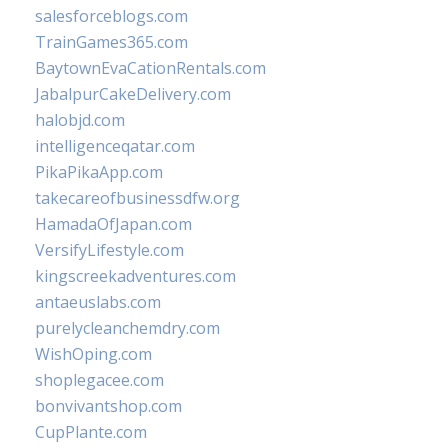
salesforceblogs.com
TrainGames365.com
BaytownEvaCationRentals.com
JabalpurCakeDelivery.com
halobjd.com
intelligenceqatar.com
PikaPikaApp.com
takecareofbusinessdfw.org
HamadaOfJapan.com
VersifyLifestyle.com
kingscreekadventures.com
antaeuslabs.com
purelycleanchemdry.com
WishOping.com
shoplegacee.com
bonvivantshop.com
CupPlante.com