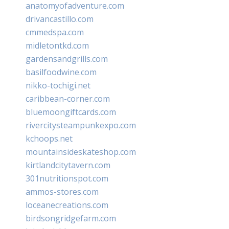
anatomyofadventure.com
drivancastillo.com
cmmedspa.com
midletontkd.com
gardensandgrills.com
basilfoodwine.com
nikko-tochigi.net
caribbean-corner.com
bluemoongiftcards.com
rivercitysteampunkexpo.com
kchoops.net
mountainsideskateshop.com
kirtlandcitytavern.com
301nutritionspot.com
ammos-stores.com
loceanecreations.com
birdsongridgefarm.com