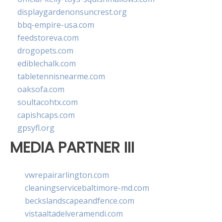
displaygardenonsuncrest.org
bbq-empire-usa.com
feedstoreva.com
drogopets.com
ediblechalk.com
tabletennisnearme.com
oaksofa.com
soultacohtx.com
capishcaps.com
gpsyfl.org
MEDIA PARTNER III
vwrepairarlington.com
cleaningservicebaltimore-md.com
beckslandscapeandfence.com
vistaaltadelveramendi.com