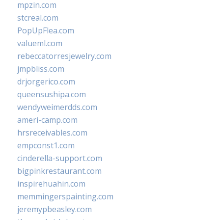
mpzin.com
stcreal.com
PopUpFlea.com
valueml.com
rebeccatorresjewelry.com
jmpbliss.com
drjorgerico.com
queensushipa.com
wendyweimerdds.com
ameri-camp.com
hrsreceivables.com
empconst1.com
cinderella-support.com
bigpinkrestaurant.com
inspirehuahin.com
memmingerspainting.com
jeremypbeasley.com