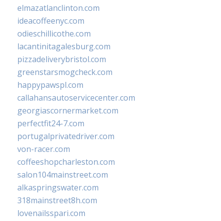
elmazatlanclinton.com
ideacoffeenyc.com
odieschillicothe.com
lacantinitagalesburg.com
pizzadeliverybristol.com
greenstarsmogcheck.com
happypawspl.com
callahansautoservicecenter.com
georgiascornermarket.com
perfectfit24-7.com
portugalprivatedriver.com
von-racer.com
coffeeshopcharleston.com
salon104mainstreet.com
alkaspringswater.com
318mainstreet8h.com
lovenailsspari.com