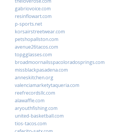
theloverose.com
gabriovoice.com
resinflowart.com
p-sports.net
korsairstreetwear.com
petshopallston.com
avenue26tacos.com
topgglasses.com
broadmoornailsspacoloradosprings.com
missblackpasadena.com
anneskitchen.org
valenciamarketytaqueria.com
reefrecordsllc.com
alawaffle.com
aryouthfishing.com
united-basketball.com
tios-tacos.com
cafecito-satx.com