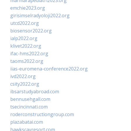
marmarapediatri2023.org
emchie2023.org
girisimselradyoloji2022.org
utcd2022.org
biosensor2022.org
ialp2022.org
klivet2022.org
ifac-hms2022.org
taoms2022.org
iias-euromena-conference2022.org
ivd2022.org
csity2022.org
ibsarstudyabroad.com
bennusehgall.com
tsecincinnati.com
roderconstructiongroup.com
plazabatai.com
hawkscayresort.com