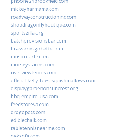
phoone24brookfield.com
mickeybarmama.com
roadwayconstructioninc.com
shopdragonflyboutique.com
sportszilla.org
batchprovisionsbar.com
brasserie-gobette.com
musicrearte.com
morseysfarms.com
riverviewtennis.com
official-kelly-toys-squishmallows.com
displaygardenonsuncrest.org
bbq-empire-usa.com
feedstoreva.com
drogopets.com
ediblechalk.com
tabletennisnearme.com
oaksofa.com