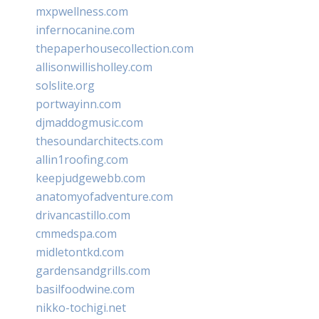
mxpwellness.com
infernocanine.com
thepaperhousecollection.com
allisonwillisholley.com
solslite.org
portwayinn.com
djmaddogmusic.com
thesoundarchitects.com
allin1roofing.com
keepjudgewebb.com
anatomyofadventure.com
drivancastillo.com
cmmedspa.com
midletontkd.com
gardensandgrills.com
basilfoodwine.com
nikko-tochigi.net