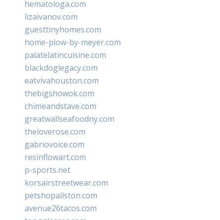
hematologa.com
lizaivanov.com
guesttinyhomes.com
home-plow-by-meyer.com
palatelatincuisine.com
blackdoglegacy.com
eatvivahouston.com
thebigshowok.com
chimeandstave.com
greatwallseafoodny.com
theloverose.com
gabriovoice.com
resinflowart.com
p-sports.net
korsairstreetwear.com
petshopallston.com
avenue26tacos.com