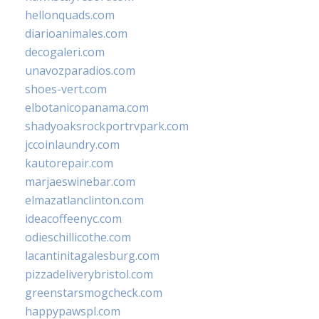
hellonquads.com
diarioanimales.com
decogaleri.com
unavozparadios.com
shoes-vert.com
elbotanicopanama.com
shadyoaksrockportrvpark.com
jccoinlaundry.com
kautorepair.com
marjaeswinebar.com
elmazatlanclinton.com
ideacoffeenyc.com
odieschillicothe.com
lacantinitagalesburg.com
pizzadeliverybristol.com
greenstarsmogcheck.com
happypawspl.com