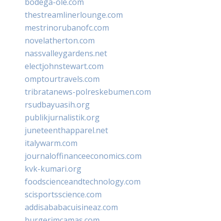
bodega-ole.com
thestreamlinerlounge.com
mestrinorubanofc.com
novelatherton.com
nassvalleygardens.net
electjohnstewart.com
omptourtravels.com
tribratanews-polreskebumen.com
rsudbayuasih.org
publikjurnalistik.org
juneteenthapparel.net
italywarm.com
journaloffinanceeconomics.com
kvk-kumari.org
foodscienceandtechnology.com
scisportsscience.com
addisababacuisineaz.com
burgerimcamas.com