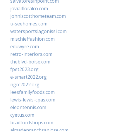
salvatoresinpoint.com
jovialfloralco.com
johnlscotthometeam.com
u-seehomes.com
watersportslagonissi.com
mischieffashion.com
eduwyre.com
retro-interiors.com
theblvd-boise.com
fpet2023.org
e-smart2022.org
ngrc2022.org
leesfamilyfoods.com
lewis-lewis-cpas.com
eleontennis.com
cyetus.com
bradfordshops.com
almadenranchsanjose.com