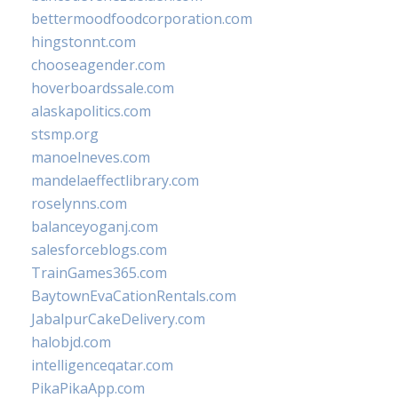
bettermoodfoodcorporation.com
hingstonnt.com
chooseagender.com
hoverboardssale.com
alaskapolitics.com
stsmp.org
manoelneves.com
mandelaeffectlibrary.com
roselynns.com
balanceyoganj.com
salesforceblogs.com
TrainGames365.com
BaytownEvaCationRentals.com
JabalpurCakeDelivery.com
halobjd.com
intelligenceqatar.com
PikaPikaApp.com