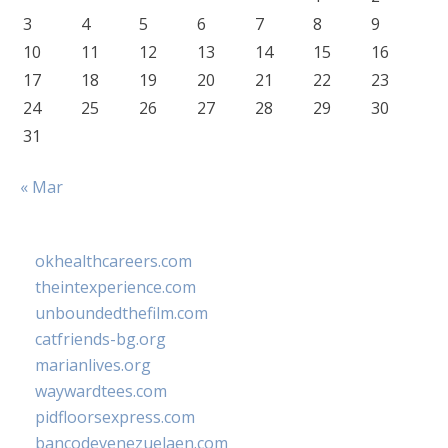
3
4
5
6
7
8
9
10
11
12
13
14
15
16
17
18
19
20
21
22
23
24
25
26
27
28
29
30
31
« Mar
okhealthcareers.com
theintexperience.com
unboundedthefilm.com
catfriends-bg.org
marianlives.org
waywardtees.com
pidfloorsexpress.com
bancodevenezuelaen.com