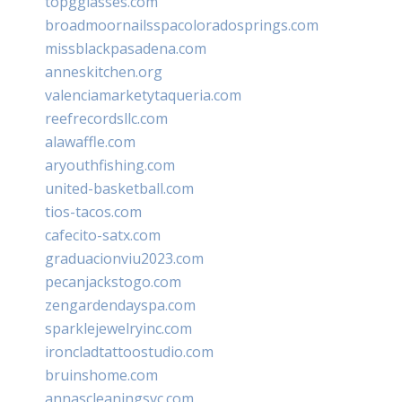
topgglasses.com
broadmoornailsspacoloradosprings.com
missblackpasadena.com
anneskitchen.org
valenciamarketytaqueria.com
reefrecordsllc.com
alawaffle.com
aryouthfishing.com
united-basketball.com
tios-tacos.com
cafecito-satx.com
graduacionviu2023.com
pecanjackstogo.com
zengardendayspa.com
sparklejewelryinc.com
ironcladtattoostudio.com
bruinshome.com
annascleaningsvc.com