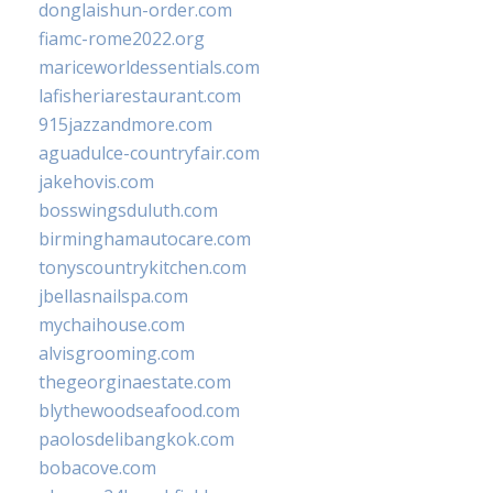
donglaishun-order.com
fiamc-rome2022.org
mariceworldessentials.com
lafisheriarestaurant.com
915jazzandmore.com
aguadulce-countryfair.com
jakehovis.com
bosswingsduluth.com
birminghamautocare.com
tonyscountrykitchen.com
jbellasnailspa.com
mychaihouse.com
alvisgrooming.com
thegeorginaestate.com
blythewoodseafood.com
paolosdelibangkok.com
bobacove.com