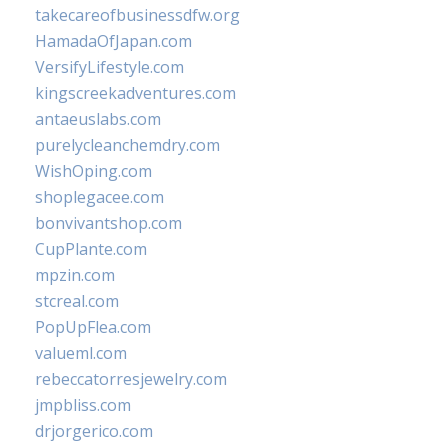
takecareofbusinessdfw.org
HamadaOfJapan.com
VersifyLifestyle.com
kingscreekadventures.com
antaeuslabs.com
purelycleanchemdry.com
WishOping.com
shoplegacee.com
bonvivantshop.com
CupPlante.com
mpzin.com
stcreal.com
PopUpFlea.com
valueml.com
rebeccatorresjewelry.com
jmpbliss.com
drjorgerico.com