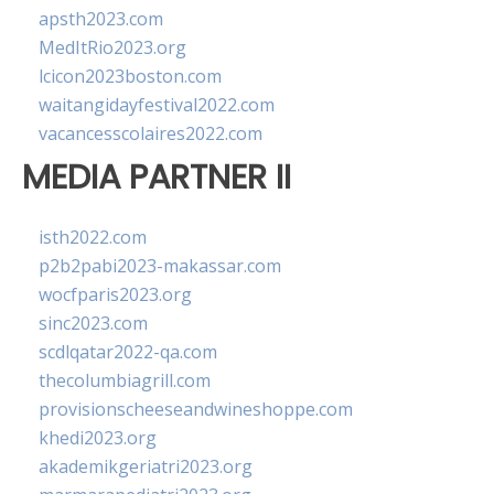
apsth2023.com
MedItRio2023.org
lcicon2023boston.com
waitangidayfestival2022.com
vacancesscolaires2022.com
MEDIA PARTNER II
isth2022.com
p2b2pabi2023-makassar.com
wocfparis2023.org
sinc2023.com
scdlqatar2022-qa.com
thecolumbiagrill.com
provisionscheeseandwineshoppe.com
khedi2023.org
akademikgeriatri2023.org