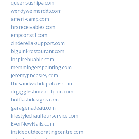
queensushipa.com
wendyweimerdds.com
ameri-camp.com
hrsreceivables.com
empconst1.com
cinderella-support.com
bigpinkrestaurant.com
inspirehuahin.com
memmingerspainting.com
jeremypbeasley.com
thesandwichdepotcos.com
drgiggleshouseofpain.com
hotflashdesigns.com
garagenadeau.com
lifestylechauffeurservice.com
EverNewNails.com
insideoutdecoratingcentre.com