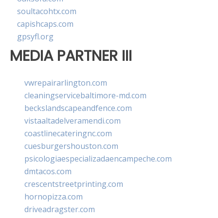
soultacohtx.com
capishcaps.com
gpsyfl.org
MEDIA PARTNER III
vwrepairarlington.com
cleaningservicebaltimore-md.com
beckslandscapeandfence.com
vistaaltadelveramendi.com
coastlinecateringnc.com
cuesburgershouston.com
psicologiaespecializadaencampeche.com
dmtacos.com
crescentstreetprinting.com
hornopizza.com
driveadragster.com