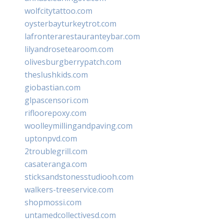
wolfcitytattoo.com
oysterbayturkeytrot.com
lafronterarestauranteybar.com
lilyandrosetearoom.com
olivesburgberrypatch.com
theslushkids.com
giobastian.com
glpascensori.com
rifloorepoxy.com
woolleymillingandpaving.com
uptonpvd.com
2troublegrill.com
casateranga.com
sticksandstonesstudiooh.com
walkers-treeservice.com
shopmossi.com
untamedcollectivesd.com