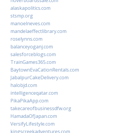
hoverboardssale.com
alaskapolitics.com
stsmp.org
manoelneves.com
mandelaeffectlibrary.com
roselynns.com
balanceyoganj.com
salesforceblogs.com
TrainGames365.com
BaytownEvaCationRentals.com
JabalpurCakeDelivery.com
halobjd.com
intelligenceqatar.com
PikaPikaApp.com
takecareofbusinessdfw.org
HamadaOfJapan.com
VersifyLifestyle.com
kingscreekadventures.com