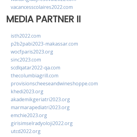
vacancesscolaires2022.com
MEDIA PARTNER II
isth2022.com
p2b2pabi2023-makassar.com
wocfparis2023.org
sinc2023.com
scdlqatar2022-qa.com
thecolumbiagrill.com
provisionscheeseandwineshoppe.com
khedi2023.org
akademikgeriatri2023.org
marmarapediatri2023.org
emchie2023.org
girisimselradyoloji2022.org
utcd2022.org