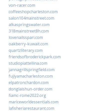
von-racer.com
coffeeshopcharleston.com
salon104mainstreet.com
alkaspringswater.com
318mainstreet8h.com
lovenailsspari.com
oakberry-kuwait.com
quartzliterary.com
friendsofbroderickpark.com
studiopiattellina.com
jannagrillspringfield.com
fujiyamacharleston.com
elpatronchardon.com
donglaishun-order.com
fiamc-rome2022.org
mariceworldessentials.com
lafisheriarestaurant.com