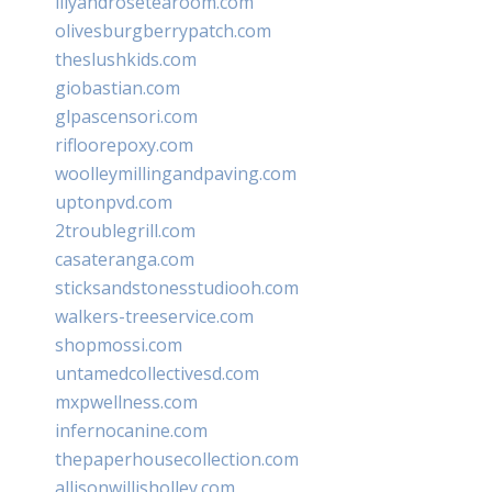
lilyandrosetearoom.com
olivesburgberrypatch.com
theslushkids.com
giobastian.com
glpascensori.com
rifloorepoxy.com
woolleymillingandpaving.com
uptonpvd.com
2troublegrill.com
casateranga.com
sticksandstonesstudiooh.com
walkers-treeservice.com
shopmossi.com
untamedcollectivesd.com
mxpwellness.com
infernocanine.com
thepaperhousecollection.com
allisonwillisholley.com