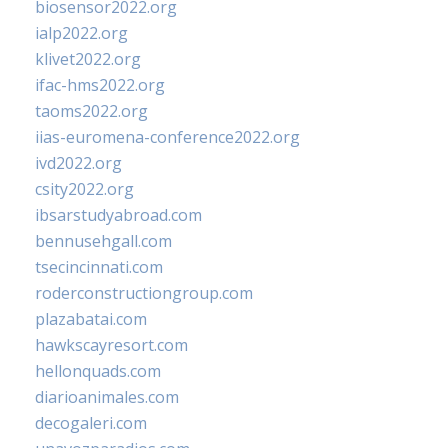
biosensor2022.org
ialp2022.org
klivet2022.org
ifac-hms2022.org
taoms2022.org
iias-euromena-conference2022.org
ivd2022.org
csity2022.org
ibsarstudyabroad.com
bennusehgall.com
tsecincinnati.com
roderconstructiongroup.com
plazabatai.com
hawkscayresort.com
hellonquads.com
diarioanimales.com
decogaleri.com