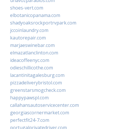
unavozparadios.com
shoes-vert.com
elbotanicopanama.com
shadyoaksrockportrvpark.com
jccoinlaundry.com
kautorepair.com
marjaeswinebar.com
elmazatlanclinton.com
ideacoffeenyc.com
odieschillicothe.com
lacantinitagalesburg.com
pizzadeliverybristol.com
greenstarsmogcheck.com
happypawspl.com
callahansautoservicecenter.com
georgiascornermarket.com
perfectfit24-7.com
portugalprivatedriver.com