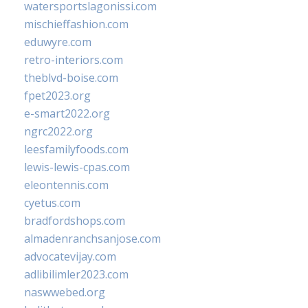
watersportslagonissi.com
mischieffashion.com
eduwyre.com
retro-interiors.com
theblvd-boise.com
fpet2023.org
e-smart2022.org
ngrc2022.org
leesfamilyfoods.com
lewis-lewis-cpas.com
eleontennis.com
cyetus.com
bradfordshops.com
almadenranchsanjose.com
advocatevijay.com
adlibilimler2023.com
naswwebed.org