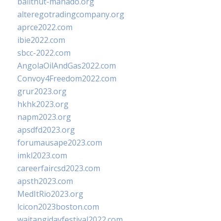
balithut-manado.org
alteregotradingcompany.org
aprce2022.com
ibie2022.com
sbcc-2022.com
AngolaOilAndGas2022.com
Convoy4Freedom2022.com
grur2023.org
hkhk2023.org
napm2023.org
apsdfd2023.org
forumausape2023.com
imkl2023.com
careerfaircsd2023.com
apsth2023.com
MedItRio2023.org
lcicon2023boston.com
waitangidayfestival2022.com