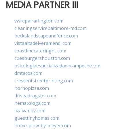
MEDIA PARTNER III
vwrepairarlington.com
cleaningservicebaltimore-md.com
beckslandscapeandfence.com
vistaaltadelveramendi.com
coastlinecateringnc.com
cuesburgershouston.com
psicologiaespecializadaencampeche.com
dmtacos.com
crescentstreetprinting.com
hornopizza.com
driveadragster.com
hematologa.com
lizaivanov.com
guesttinyhomes.com
home-plow-by-meyer.com