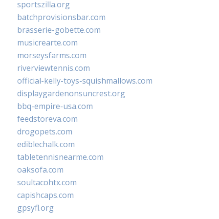
sportszilla.org
batchprovisionsbar.com
brasserie-gobette.com
musicrearte.com
morseysfarms.com
riverviewtennis.com
official-kelly-toys-squishmallows.com
displaygardenonsuncrest.org
bbq-empire-usa.com
feedstoreva.com
drogopets.com
ediblechalk.com
tabletennisnearme.com
oaksofa.com
soultacohtx.com
capishcaps.com
gpsyfl.org