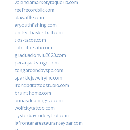
valenciamarketytaqueria.com
reefrecordsllc.com
alawaffle.com
aryouthfishing.com
united-basketball.com
tios-tacos.com
cafecito-satx.com
graduacionviu2023.com
pecanjackstogo.com
zengardendayspa.com
sparklejewelryinc.com
ironcladtattoostudio.com
bruinshome.com
annascleaningsvc.com
wolfcitytattoo.com
oysterbayturkeytrot.com
lafronterarestauranteybar.com