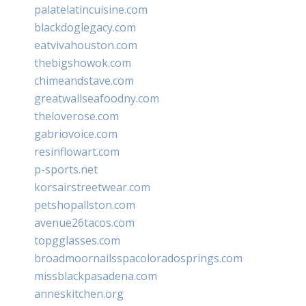
palatelatincuisine.com
blackdoglegacy.com
eatvivahouston.com
thebigshowok.com
chimeandstave.com
greatwallseafoodny.com
theloverose.com
gabriovoice.com
resinflowart.com
p-sports.net
korsairstreetwear.com
petshopallston.com
avenue26tacos.com
topgglasses.com
broadmoornailsspacoloradosprings.com
missblackpasadena.com
anneskitchen.org