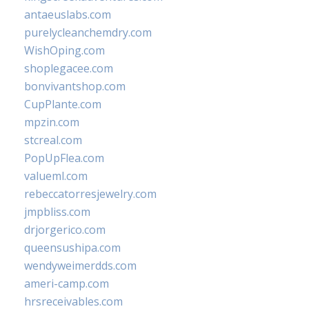
antaeuslabs.com
purelycleanchemdry.com
WishOping.com
shoplegacee.com
bonvivantshop.com
CupPlante.com
mpzin.com
stcreal.com
PopUpFlea.com
valueml.com
rebeccatorresjewelry.com
jmpbliss.com
drjorgerico.com
queensushipa.com
wendyweimerdds.com
ameri-camp.com
hrsreceivables.com