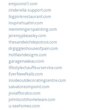
empconst1.com
cinderella-support.com
bigpinkrestaurant.com
inspirehuahin.com
memmingerspainting.com
jeremypbeasley.com
thesandwichdepotcos.com
drgiggleshouseofpain.com
hotflashdesigns.com
garagenadeau.com
lifestylechauffeurservice.com
EverNewNails.com
insideoutdecoratingcentre.com
salvatoresinpoint.com
jovialfloralco.com
johnlscotthometeam.com
u-seehomes.com