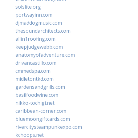
solslite.org
portwayinn.com
djmaddogmusic.com
thesoundarchitects.com
allin1roofing.com
keepjudgewebb.com
anatomyofadventure.com
drivancastillo.com
cmmedspa.com
midletontkd.com
gardensandgrills.com
basilfoodwine.com
nikko-tochigi.net
caribbean-corner.com
bluemoongiftcards.com
rivercitysteampunkexpo.com
kchoops.net