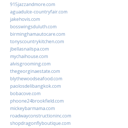
915jazzandmore.com
aguadulce-countryfair.com
jakehovis.com
bosswingsduluth.com
birminghamautocare.com
tonyscountrykitchen.com
jbellasnailspa.com
mychaihouse.com
alvisgrooming.com
thegeorginaestate.com
blythewoodseafood.com
paolosdelibangkok.com
bobacove.com
phoone24brookfield.com
mickeybarmama.com
roadwayconstructioninc.com
shopdragonflyboutique.com