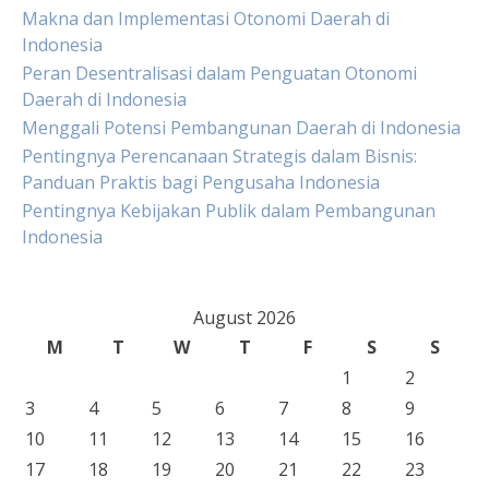
Makna dan Implementasi Otonomi Daerah di
Indonesia
Peran Desentralisasi dalam Penguatan Otonomi
Daerah di Indonesia
Menggali Potensi Pembangunan Daerah di Indonesia
Pentingnya Perencanaan Strategis dalam Bisnis:
Panduan Praktis bagi Pengusaha Indonesia
Pentingnya Kebijakan Publik dalam Pembangunan
Indonesia
August 2026
M
T
W
T
F
S
S
1
2
3
4
5
6
7
8
9
10
11
12
13
14
15
16
17
18
19
20
21
22
23