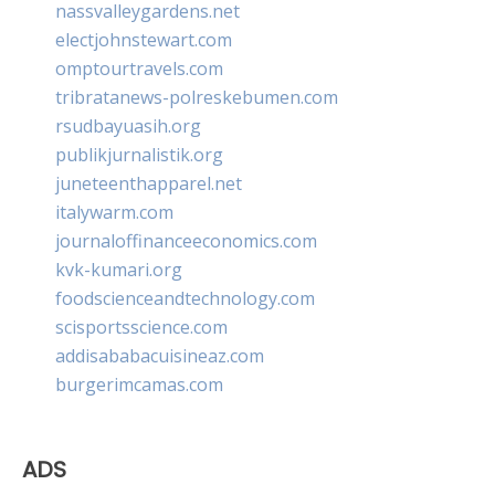
nassvalleygardens.net
electjohnstewart.com
omptourtravels.com
tribratanews-polreskebumen.com
rsudbayuasih.org
publikjurnalistik.org
juneteenthapparel.net
italywarm.com
journaloffinanceeconomics.com
kvk-kumari.org
foodscienceandtechnology.com
scisportsscience.com
addisababacuisineaz.com
burgerimcamas.com
ADS