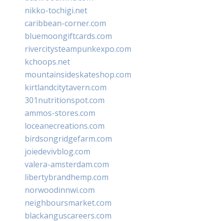
nikko-tochigi.net
caribbean-corner.com
bluemoongiftcards.com
rivercitysteampunkexpo.com
kchoops.net
mountainsideskateshop.com
kirtlandcitytavern.com
301nutritionspot.com
ammos-stores.com
loceanecreations.com
birdsongridgefarm.com
joiedevivblog.com
valera-amsterdam.com
libertybrandhemp.com
norwoodinnwi.com
neighboursmarket.com
blackanguscareers.com