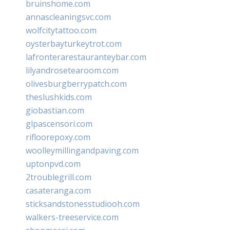
bruinshome.com
annascleaningsvc.com
wolfcitytattoo.com
oysterbayturkeytrot.com
lafronterarestauranteybar.com
lilyandrosetearoom.com
olivesburgberrypatch.com
theslushkids.com
giobastian.com
glpascensori.com
rifloorepoxy.com
woolleymillingandpaving.com
uptonpvd.com
2troublegrill.com
casateranga.com
sticksandstonesstudiooh.com
walkers-treeservice.com