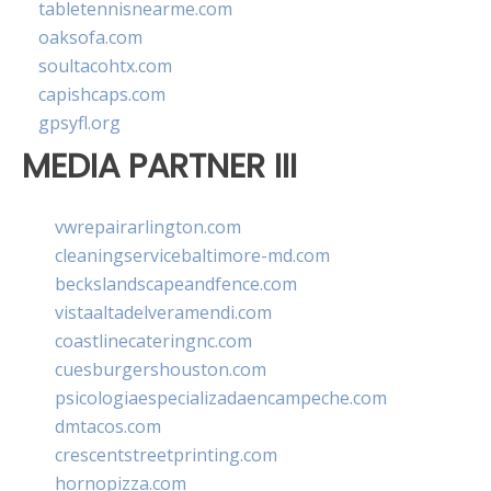
tabletennisnearme.com
oaksofa.com
soultacohtx.com
capishcaps.com
gpsyfl.org
MEDIA PARTNER III
vwrepairarlington.com
cleaningservicebaltimore-md.com
beckslandscapeandfence.com
vistaaltadelveramendi.com
coastlinecateringnc.com
cuesburgershouston.com
psicologiaespecializadaencampeche.com
dmtacos.com
crescentstreetprinting.com
hornopizza.com