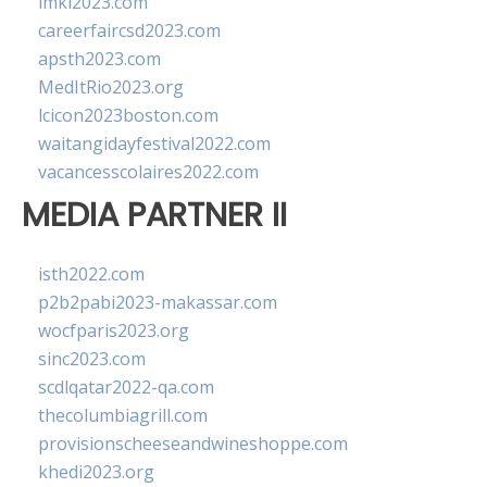
imkl2023.com
careerfaircsd2023.com
apsth2023.com
MedItRio2023.org
lcicon2023boston.com
waitangidayfestival2022.com
vacancesscolaires2022.com
MEDIA PARTNER II
isth2022.com
p2b2pabi2023-makassar.com
wocfparis2023.org
sinc2023.com
scdlqatar2022-qa.com
thecolumbiagrill.com
provisionscheeseandwineshoppe.com
khedi2023.org