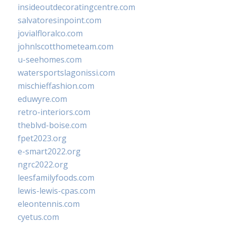
insideoutdecoratingcentre.com
salvatoresinpoint.com
jovialfloralco.com
johnlscotthometeam.com
u-seehomes.com
watersportslagonissi.com
mischieffashion.com
eduwyre.com
retro-interiors.com
theblvd-boise.com
fpet2023.org
e-smart2022.org
ngrc2022.org
leesfamilyfoods.com
lewis-lewis-cpas.com
eleontennis.com
cyetus.com