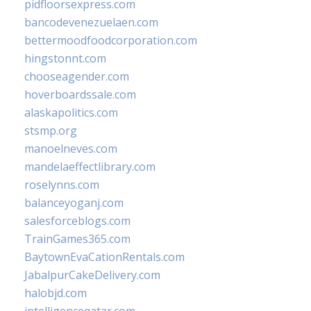
pidfloorsexpress.com
bancodevenezuelaen.com
bettermoodfoodcorporation.com
hingstonnt.com
chooseagender.com
hoverboardssale.com
alaskapolitics.com
stsmp.org
manoelneves.com
mandelaeffectlibrary.com
roselynns.com
balanceyoganj.com
salesforceblogs.com
TrainGames365.com
BaytownEvaCationRentals.com
JabalpurCakeDelivery.com
halobjd.com