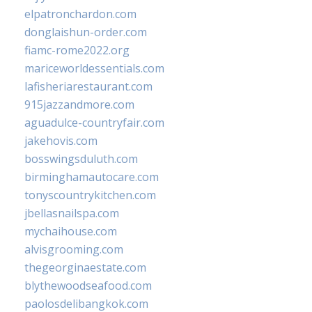
elpatronchardon.com
donglaishun-order.com
fiamc-rome2022.org
mariceworldessentials.com
lafisheriarestaurant.com
915jazzandmore.com
aguadulce-countryfair.com
jakehovis.com
bosswingsduluth.com
birminghamautocare.com
tonyscountrykitchen.com
jbellasnailspa.com
mychaihouse.com
alvisgrooming.com
thegeorginaestate.com
blythewoodseafood.com
paolosdelibangkok.com