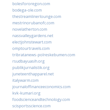
bolesfororegon.com
bodega-ole.com
thestreamlinerlounge.com
mestrinorubanofc.com
novelatherton.com
nassvalleygardens.net
electjohnstewart.com
omptourtravels.com
tribratanews-polreskebumen.com
rsudbayuasih.org
publikjurnalistik.org
juneteenthapparel.net
italywarm.com
journaloffinanceeconomics.com
kvk-kumari.org
foodscienceandtechnology.com
scisportsscience.com