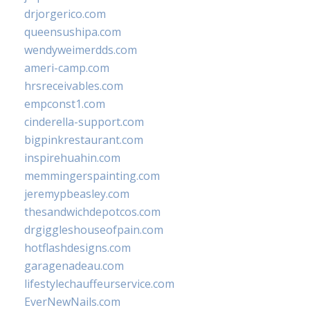
drjorgerico.com
queensushipa.com
wendyweimerdds.com
ameri-camp.com
hrsreceivables.com
empconst1.com
cinderella-support.com
bigpinkrestaurant.com
inspirehuahin.com
memmingerspainting.com
jeremypbeasley.com
thesandwichdepotcos.com
drgiggleshouseofpain.com
hotflashdesigns.com
garagenadeau.com
lifestylechauffeurservice.com
EverNewNails.com