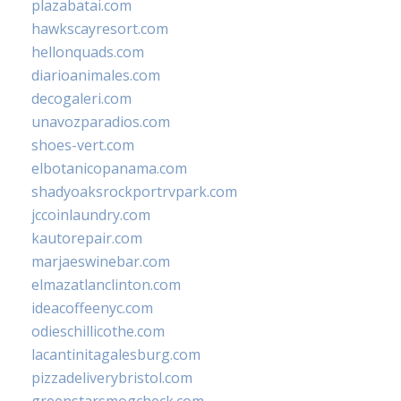
plazabatai.com
hawkscayresort.com
hellonquads.com
diarioanimales.com
decogaleri.com
unavozparadios.com
shoes-vert.com
elbotanicopanama.com
shadyoaksrockportrvpark.com
jccoinlaundry.com
kautorepair.com
marjaeswinebar.com
elmazatlanclinton.com
ideacoffeenyc.com
odieschillicothe.com
lacantinitagalesburg.com
pizzadeliverybristol.com