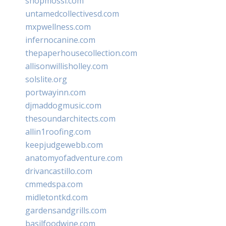
shopmossi.com
untamedcollectivesd.com
mxpwellness.com
infernocanine.com
thepaperhousecollection.com
allisonwillisholley.com
solslite.org
portwayinn.com
djmaddogmusic.com
thesoundarchitects.com
allin1roofing.com
keepjudgewebb.com
anatomyofadventure.com
drivancastillo.com
cmmedspa.com
midletontkd.com
gardensandgrills.com
basilfoodwine.com