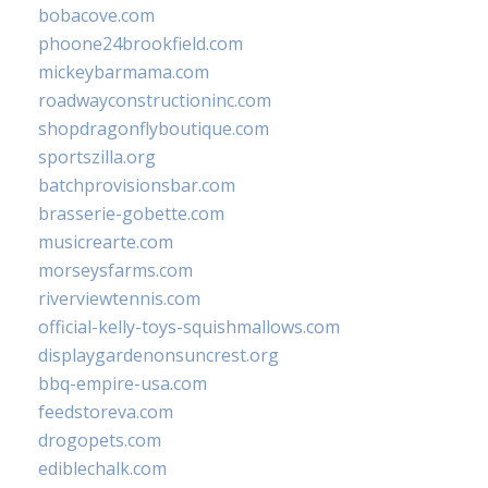
bobacove.com
phoone24brookfield.com
mickeybarmama.com
roadwayconstructioninc.com
shopdragonflyboutique.com
sportszilla.org
batchprovisionsbar.com
brasserie-gobette.com
musicrearte.com
morseysfarms.com
riverviewtennis.com
official-kelly-toys-squishmallows.com
displaygardenonsuncrest.org
bbq-empire-usa.com
feedstoreva.com
drogopets.com
ediblechalk.com