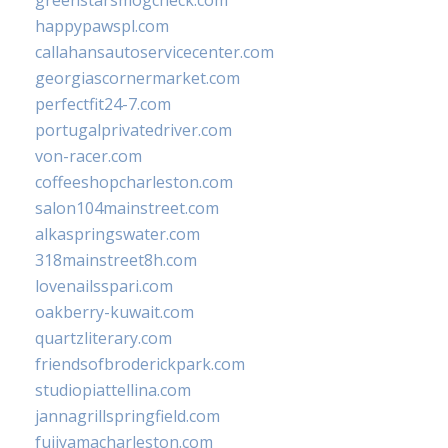
greenstarsmogcheck.com
happypawspl.com
callahansautoservicecenter.com
georgiascornermarket.com
perfectfit24-7.com
portugalprivatedriver.com
von-racer.com
coffeeshopcharleston.com
salon104mainstreet.com
alkaspringswater.com
318mainstreet8h.com
lovenailsspari.com
oakberry-kuwait.com
quartzliterary.com
friendsofbroderickpark.com
studiopiattellina.com
jannagrillspringfield.com
fujiyamacharleston.com