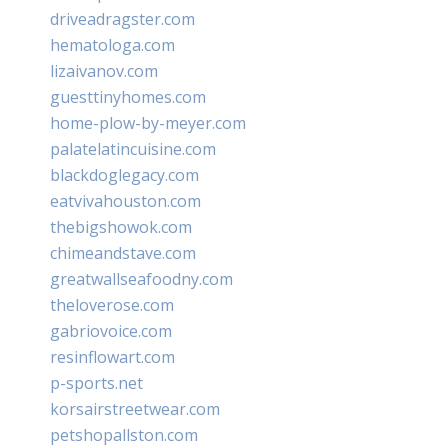
driveadragster.com
hematologa.com
lizaivanov.com
guesttinyhomes.com
home-plow-by-meyer.com
palatelatincuisine.com
blackdoglegacy.com
eatvivahouston.com
thebigshowok.com
chimeandstave.com
greatwallseafoodny.com
theloverose.com
gabriovoice.com
resinflowart.com
p-sports.net
korsairstreetwear.com
petshopallston.com