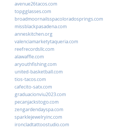
avenue26tacos.com
topgglasses.com
broadmoornailsspacoloradosprings.com
missblackpasadena.com
anneskitchen.org
valenciamarketytaqueria.com
reefrecordsllc.com
alawaffle.com
aryouthfishing.com
united-basketball.com
tios-tacos.com
cafecito-satx.com
graduacionviu2023.com
pecanjackstogo.com
zengardendayspa.com
sparklejewelryinc.com
ironcladtattoostudio.com